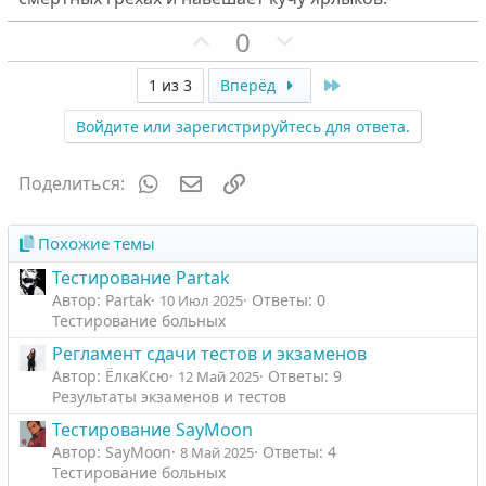
П
Н
0
о
е
з
г
Last
1 из 3
Вперёд
и
а
Войдите или зарегистрируйтесь для ответа.
т
т
и
и
WhatsApp
Электронная почта
Ссылка
Поделиться:
в
в
н
н
ы
ы
Похожие темы
й
й
Тестирование Partak
г
г
Автор: Partak
Ответы: 0
10 Июл 2025
о
о
Тестирование больных
л
л
Регламент сдачи тестов и экзаменов
о
о
Автор: ЁлкаКсю
Ответы: 9
12 Май 2025
с
с
Результаты экзаменов и тестов
Тестирование SayMoon
Автор: SayMoon
Ответы: 4
8 Май 2025
Тестирование больных