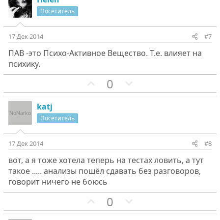
л
л
и
а
Посетитель
о
о
т
т
с
с
и
и
17 Дек 2014
#7
в
в
ПАВ -это Психо-Активное Вещество. Т.е. влияет на
н
н
психику.
ы
ы
й
й
П
Н
0
г
г
о
е
о
о
з
г
katj
л
л
и
а
Посетитель
о
о
т
т
с
с
и
и
17 Дек 2014
#8
в
в
вот, а я тоже хотела теперь на тестах ловить, а тут
н
н
такое ..... анализы пошёл сдавать без разговоров,
ы
ы
говорит ничего не боюсь
й
й
г
П
г
Н
0
о
о
о
е