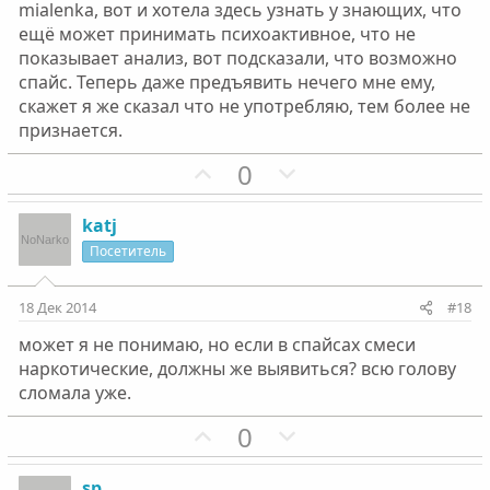
mialenka, вот и хотела здесь узнать у знающих, что
н
н
ещё может принимать психоактивное, что не
ы
ы
показывает анализ, вот подсказали, что возможно
й
й
спайс. Теперь даже предъявить нечего мне ему,
г
г
скажет я же сказал что не употребляю, тем более не
о
о
признается.
л
л
П
Н
0
о
о
о
е
с
с
з
г
katj
и
а
Посетитель
т
т
и
и
18 Дек 2014
#18
в
в
может я не понимаю, но если в спайсах смеси
н
н
наркотические, должны же выявиться? всю голову
ы
ы
сломала уже.
й
й
г
П
г
Н
0
о
о
о
е
л
з
л
г
sp