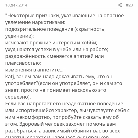
и
и
18 Дек 2014
#20
в
в
"Некоторые признаки, указывающие на опасное
н
н
увлечение наркотиками:
ы
ы
подозрительное поведение (скрытность,
й
й
уединение);
г
г
исчезают прежние интересы и хобби;
о
о
ухудшаются успехи в учебе или на работе;
л
л
раздражённость сменяется апатией или
о
о
плаксивостью;
с
с
изменения в аппетите..."
katj, зачем вам надо доказывать ему, что он
употребляет?(если он употребляет, он и сам это
знает, просто не понимает насколько это
серьезно).
Если вас напрягает его неадекватное поведение
или испортившейся характер, вы чувствуете себя с
ним некомфортно, попробуйте сказать ему об
этом. Здоровый человек захочет помочь вам
разобраться, а зависимый обвинит вас во всех
смертных грехах и навешает кучу ярлыков.