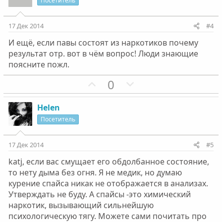
и
а
с
с
Посетитель
т
т
и
и
17 Дек 2014
#4
в
в
И ещё, если павы состоят из наркотиков почему
н
н
результат отр. вот в чём вопрос! Люди знающие
ы
ы
поясните пожл.
й
й
г
П
г
Н
0
о
о
о
е
л
з
л
г
Helen
о
и
о
а
Посетитель
с
т
с
т
и
и
17 Дек 2014
#5
в
в
katj, если вас смущает его обдолбанное состояние,
н
н
то нету дыма без огня. Я не медик, но думаю
ы
ы
курение спайса никак не отображается в анализах.
й
й
Утверждать не буду. А спайсы -это химический
г
г
наркотик, вызывающий сильнейшую
о
о
психологическую тягу. Можете сами почитать про