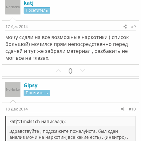
л
з
л
г
katj
о
и
о
а
Посетитель
с
т
с
т
и
и
17 Дек 2014
#9
в
в
мочу сдали на все возможные наркотики ( список
н
н
большой) мочился прям непосредственно перед
ы
ы
сдачей и тут же забрали материал , разбавить не
й
й
мог все на глазах.
г
г
П
Н
0
о
о
о
е
л
л
з
г
о
о
Gipsy
и
а
с
с
Посетитель
т
т
и
и
18 Дек 2014
#10
в
в
н
н
katj":1mxls1ch написал(а):
ы
ы
Здравствуйте , подскажите пожалуйста, был сдан
й
й
анализ мочи на наркотик( все какие есть) . (инвитро) .