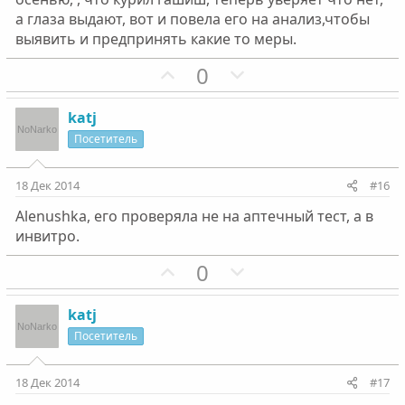
л
л
а глаза выдают, вот и повела его на анализ,чтобы
о
о
выявить и предпринять какие то меры.
с
с
П
Н
0
о
е
з
г
katj
и
а
Посетитель
т
т
и
и
18 Дек 2014
#16
в
в
Alenushka, его проверяла не на аптечный тест, а в
н
н
инвитро.
ы
ы
й
й
П
Н
0
г
г
о
е
о
о
з
г
katj
л
л
и
а
Посетитель
о
о
т
т
с
с
и
и
18 Дек 2014
#17
в
в