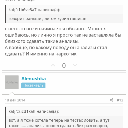
й
й
г
г
katj":1b6ve3a7 написал(а):
о
о
говорит раньше , летом курил гашишь
л
л
с него-то все и начинается обычно...Может я
о
о
ошибаюсь, но лично я просто так не заставляла бы
с
с
близкого сдавать такие анализы.
А вообще, по какому поводу он анализы стал
сдавать? И именно на наркотик.
П
Н
0
о
е
з
г
Alenushka
и
а
Посетитель
т
т
и
и
18 Дек 2014
#12
в
в
н
н
katj":2icd1kah написал(а):
ы
ы
вот, а я тоже хотела теперь на тестах ловить, а тут
й
й
такое ..... анализы пошёл сдавать без разговоров,