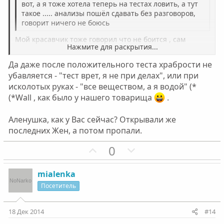
г
г
вот, а я тоже хотела теперь на тестах ловить, а тут
о
о
такое ..... анализы пошёл сдавать без разговоров,
говорит ничего не боюсь
л
л
о
о
Мой красавчик тоже говорил что не боится , сам
Нажмите для раскрытия...
пошел , на не твердо стоящих ногах в аптеку, в
с
с
очереди пока стоял, ноги так и подкашивались, но
Да даже после положительного теста храбрости не
купил тест))))) в кармане выписка из ломбарда что
Нажмите для раскрытия...
убавляется - "тест врет, я не при делах", или при
заложил мое золото)))) и кончик носа красный, короче
исколотых руках - "все веществом, а я водой" (*
они мало чего бояться))))) особенно под веществом......
(*Wall , как было у нашего товарища
.
Аленушка, как у Вас сейчас? Открывали же
последних Жен, а потом пропали.
П
Н
0
о
е
з
г
mialenka
и
а
Посетитель
т
т
и
и
18 Дек 2014
#14
в
в