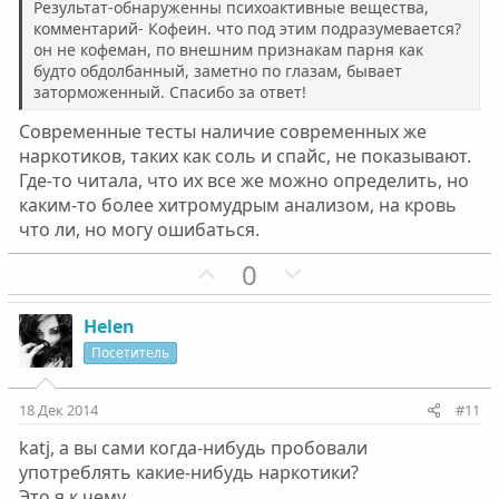
Результат-обнаруженны психоактивные вещества,
г
г
комментарий- Кофеин. что под этим подразумевается?
о
о
он не кофеман, по внешним признакам парня как
л
л
будто обдолбанный, заметно по глазам, бывает
о
о
заторможенный. Спасибо за ответ!
с
с
Современные тесты наличие современных же
наркотиков, таких как соль и спайс, не показывают.
Где-то читала, что их все же можно определить, но
каким-то более хитромудрым анализом, на кровь
что ли, но могу ошибаться.
П
Н
0
о
е
з
г
Helen
и
а
Посетитель
т
т
и
и
18 Дек 2014
#11
в
в
katj, а вы сами когда-нибудь пробовали
н
н
употреблять какие-нибудь наркотики?
ы
ы
Это я к чему...