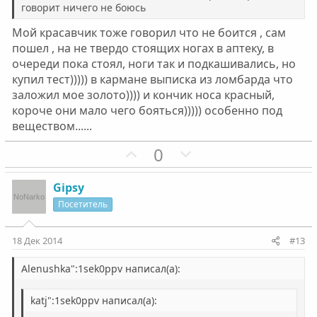
говорит ничего не боюсь
г
г
о
о
Мой красавчик тоже говорил что не боится , сам
л
л
пошел , на не твердо стоящих ногах в аптеку, в
о
о
очереди пока стоял, ноги так и подкашивались, но
с
с
купил тест))))) в кармане выписка из ломбарда что
заложил мое золото)))) и кончик носа красный,
короче они мало чего бояться))))) особенно под
веществом......
П
Н
0
о
е
з
г
Gipsy
и
а
Посетитель
т
т
и
и
18 Дек 2014
#13
в
в
н
н
Alenushka":1sek0ppv написал(а):
ы
ы
katj":1sek0ppv написал(а):
й
й