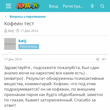
Вход
Регистрация
Вопросы о наркомании
Кофеин тест
А
Д
katj
17 Дек 2014
в
а
т
т
katj
о
а
Посетитель
р
н
т
а
е
ч
17 Дек 2014
#1
м
а
Здравствуйте , подскажите пожалуйста, был сдан
ы
л
а
анализ мочи на наркотик( все какие есть) .
(инвитро) . Результат-обнаруженны психоактивные
вещества, комментарий- Кофеин. что под этим
подразумевается? он не кофеман, по внешним
признакам парня как будто обдолбанный, заметно
по глазам, бывает заторможенный. Спасибо за
ответ!