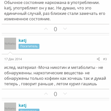
Обычное состояние наркомана в употреблении.
katj, употребляет он у вас. Не думаю, что это
единичный случай, раз близкие стали замечать его
измененное состояние.
П
Н
0
о
е
з
г
katj
и
а
Посетитель
т
т
и
и
17 Дек 2014
#3
в
в
ислед. материал -Моча никотин и метаболиты - не
н
н
обнаруженны. наркотические вещества- не
ы
ы
обнаружены только кофеин как хочешь так и думай
й
й
теперь , говорит раньше , летом курил гашишь
г
г
П
Н
0
о
о
о
е
л
л
з
г
о
о
katj