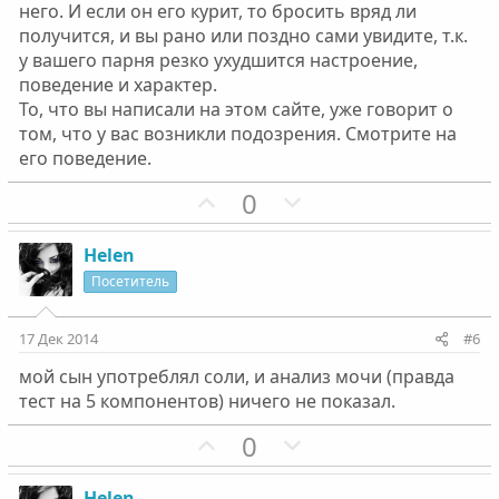
л
л
него. И если он его курит, то бросить вряд ли
о
о
получится, и вы рано или поздно сами увидите, т.к.
с
с
у вашего парня резко ухудшится настроение,
поведение и характер.
То, что вы написали на этом сайте, уже говорит о
том, что у вас возникли подозрения. Смотрите на
его поведение.
П
Н
0
о
е
з
г
Helen
и
а
Посетитель
т
т
и
и
17 Дек 2014
#6
в
в
мой сын употреблял соли, и анализ мочи (правда
н
н
тест на 5 компонентов) ничего не показал.
ы
ы
й
й
П
Н
0
г
г
о
е
о
о
з
г
Helen