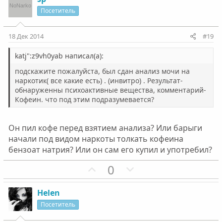
о
и
о
а
Посетитель
с
т
с
т
и
и
18 Дек 2014
#19
в
в
н
н
katj":z9vh0yab написал(а):
ы
ы
подскажите пожалуйста, был сдан анализ мочи на
й
й
наркотик( все какие есть) . (инвитро) . Результат-
обнаруженны психоактивные вещества, комментарий-
г
г
Кофеин. что под этим подразумевается?
о
о
л
л
о
о
Он пил кофе перед взятием анализа? Или барыги
начали под видом наркоты толкать кофеина
с
с
бензоат натрия? Или он сам его купил и употребил?
П
Н
0
о
е
з
г
Helen
и
а
Посетитель
т
т