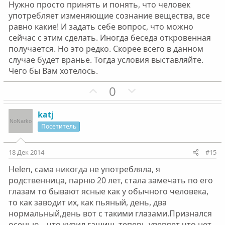
Нужно просто принять и понять, что человек
н
н
употребляет изменяющие сознание вещества, все
ы
ы
равно какие! И задать себе вопрос, что можно
й
й
сейчас с этим сделать. Иногда беседа откровенная
г
г
получается. Но это редко. Скорее всего в данном
о
о
случае будет вранье. Тогда условия выставляйте.
л
л
Чего бы Вам хотелось.
о
о
П
Н
0
с
с
о
е
з
г
katj
и
а
Посетитель
т
т
и
и
18 Дек 2014
#15
в
в
Helen, сама никогда не употребляла, я
н
н
родственница, парню 20 лет, стала замечать по его
ы
ы
глазам то бывают ясные как у обычного человека,
й
й
то как заводит их, как пьяный, день, два
г
г
нормальный,день вот с такими глазами.Признался
о
о
осенью, , что курил гашиш, теперь уверяет что нет,