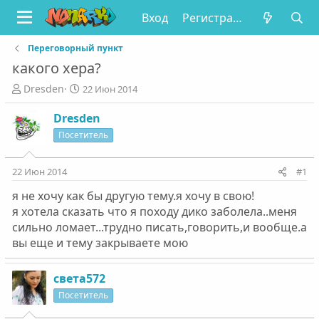
Вход
Регистрация
Переговорный пункт
какого хера?
А
Д
Dresden
22 Июн 2014
в
а
т
т
Dresden
о
а
Посетитель
р
н
т
а
е
ч
22 Июн 2014
#1
м
а
я не хочу как бы другую тему.я хочу в свою!
ы
л
а
я хотела сказать что я походу дико заболела..меня
сильно ломает...трудно писать,говорить,и вообще.а
вы еще и тему закрываете мою
света572
Посетитель