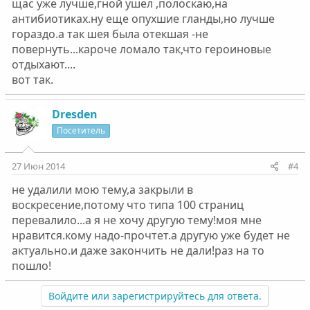
щас уже лучше,гной ушел ,полоскаю,на
антибиотиках.ну еще опухшие гланды,но лучше
гораздо.а так шея была отекшая -не
повернуть...кароче ломало так,что героиновые
отдыхают....
вот так.
Dresden
Посетитель
27 Июн 2014
#4
не удалили мою тему,а закрыли в
воскресение,потому что типа 100 страниц
перевалило...а я не хочу другую тему!моя мне
нравится.кому надо-прочтет.а другую уже будет не
актуально.и даже закончить не дали!раз на то
пошло!
Войдите или зарегистрируйтесь для ответа.