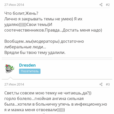
27 Июн 2014
#2
Что болит,Жень?
Лично я закрывать темы не умею) Я их
удаляю))))))Свои темы)И
соотечественников.Правда...Достать меня надо)
Вообщем..мы(модераторы) достаточно
либеральные люди...
Врядли бы твою тему удалили.
Dresden
Посетитель
27 Июн 2014
#3
Свет,ты совсем мою темку не читаешь,да?))
горло болело...гнойная ангина сильная
была...хотели в больничку упечь в инфекционку.но
я и мамка меня отвоевали))))))