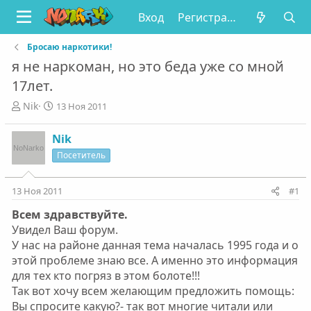
Вход
Регистрация
Бросаю наркотики!
я не наркоман, но это беда уже со мной
17лет.
А
Д
Nik
13 Ноя 2011
в
а
т
т
Nik
о
а
Посетитель
р
н
т
а
е
ч
13 Ноя 2011
#1
м
а
ы
л
Всем здравствуйте.
а
Увидел Ваш форум.
У нас на районе данная тема началась 1995 года и о
этой проблеме знаю все. А именно это информация
для тех кто погряз в этом болоте!!!
Так вот хочу всем желающим предложить помощь:
Вы спросите какую?- так вот многие читали или