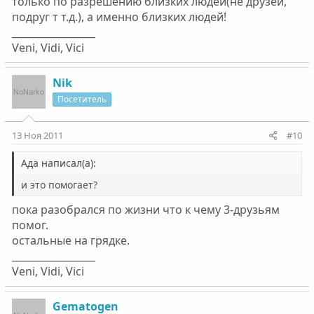
только по разрешению близких людей(не друзей,
подруг т т.д.), а именно близких людей!
_________________
Veni, Vidi, Vici
Nik
Посетитель
13 Ноя 2011
#10
Ада написал(а):
и это помогает?
пока разобрался по жизни что к чему 3-друзьям
помог.
остальные на грядке.
_________________
Veni, Vidi, Vici
Gematogen