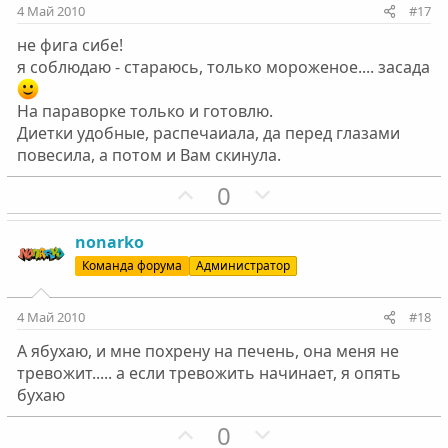
и
и
4 Май 2010
#17
в
в
не фига сибе!
н
н
я соблюдаю - стараюсь, только мороженое.... засада
ы
ы
й
й
На параворке только и готовлю.
г
г
Диетки удобные, распечаиала, да перед глазами
о
о
повесила, а потом и Вам скинула.
л
л
П
Н
0
о
о
о
е
с
с
з
г
nonarko
и
а
Команда форума
Администратор
т
т
и
и
4 Май 2010
#18
в
в
А ябухаю, и мне похрену на печень, она меня не
н
н
тревожит..... а если тревожить начинает, я опять
ы
ы
бухаю
й
й
г
П
г
Н
0