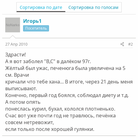
Сортировка по дате
Сортировка по голосам
Игорь1
Посетитель
27 Апр 2010
#2
Здрасти!
А я вот заболел "B,C" в далёком 97г.
Жёлтый был ужас, печенюга была увеличена на 5
см. Врачи
кричали что тебе хана... В итоге, через 21 день меня
выписывают.
Конечно, первый год боялся, соблюдал диету и т.д.
А потом опять
понеслась курил, бухал, кололся плотненько.
Счас вот уже почти год не травлюсь, печёнка
совсем нетревожит,
если только после хорошей гулянки.