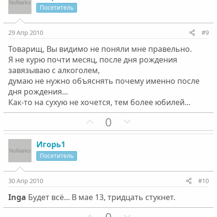
и
а
Посетитель
т
т
и
и
29 Апр 2010
#9
в
в
Товарищ, Вы видимо не поняли мне правельно.
н
н
Я не курю почти месяц, после дня рождения
ы
ы
завязываю с алкоголем,
й
й
думаю не нужно объяснять почему именно после
г
г
дня рождения...
о
о
Как-то на сухую не хочется, тем более юбилей...
л
л
П
Н
0
о
о
о
е
с
с
з
г
Игорь1
и
а
Посетитель
т
т
и
и
30 Апр 2010
#10
в
в
Inga
Будет всё... В мае 13, тридцать стукнет.
н
н
ы
ы
П
Н
0