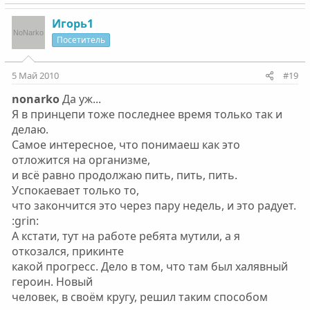
о
о
о
е
л
з
л
г
Игорь1
о
и
о
а
Посетитель
с
т
с
т
и
и
5 Май 2010
#19
в
в
nonarko
Да уж...
н
н
Я в принцепи тоже последнее время только так и
ы
ы
делаю.
й
й
Самое интересное, что понимаеш как это
г
г
отложится на организме,
о
о
и всё равно продолжаю пить, пить, пить.
л
л
Успокаевает только то,
о
о
что закончится это через пару недель, и это радует.
с
с
:grin:
А кстати, тут на работе ребята мутили, а я
откозался, прикинте
какой прогресс. Дело в том, что там был халявный
героин. Новый
человек, в своём кругу, решил таким способом