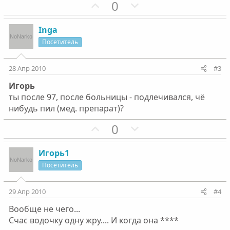
П
Н
0
о
е
з
г
Inga
и
а
Посетитель
т
т
и
и
28 Апр 2010
#3
в
в
Игорь
н
н
ты после 97, после больницы - подлечивался, чё
ы
ы
нибудь пил (мед. препарат)?
й
й
г
П
г
Н
0
о
о
о
е
л
з
л
г
Игорь1
о
и
о
а
Посетитель
с
т
с
т
и
и
29 Апр 2010
#4
в
в
Вообще не чего...
н
н
Счас водочку одну жру.... И когда она ****
ы
ы