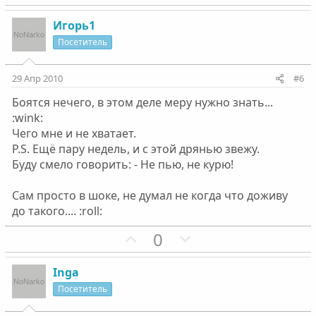
о
е
о
о
з
г
с
с
Игорь1
и
а
Посетитель
т
т
и
и
29 Апр 2010
#6
в
в
Боятся нечего, в этом деле меру нужно знать...
н
н
:wink:
ы
ы
Чего мне и не хватает.
й
й
P.S. Ещё пару недель, и с этой дрянью звежу.
г
г
Буду смело говорить: - Не пью, не курю!
о
о
л
л
Сам просто в шоке, не думал не когда что доживу
о
о
до такого.... :roll:
с
с
П
Н
0
о
е
з
г
Inga
и
а
Посетитель
т
т