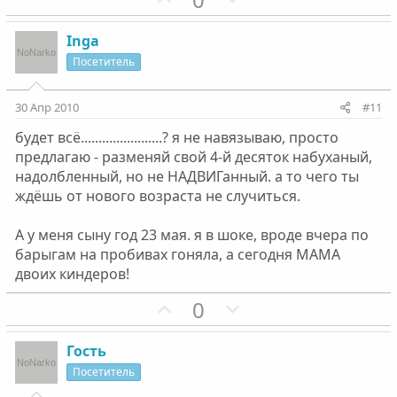
й
й
о
е
г
г
з
г
Inga
о
о
и
а
Посетитель
л
л
т
т
о
о
и
и
30 Апр 2010
#11
с
с
в
в
будет всё.......................? я не навязываю, просто
н
н
предлагаю - разменяй свой 4-й десяток набуханый,
ы
ы
надолбленный, но не НАДВИГанный. а то чего ты
й
й
ждёшь от нового возраста не случиться.
г
г
о
о
А у меня сыну год 23 мая. я в шоке, вроде вчера по
л
л
барыгам на пробивах гоняла, а сегодня МАМА
о
о
двоих киндеров!
с
с
П
Н
0
о
е
з
г
Гость
и
а
Посетитель
т
т