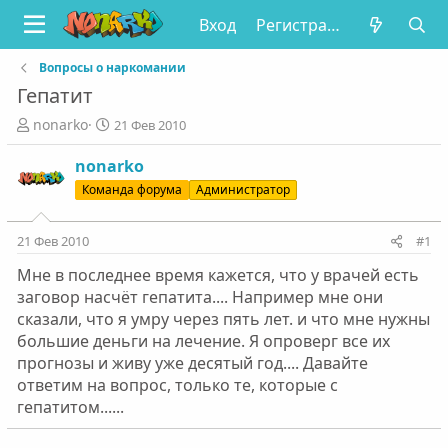
Вход
Регистрация
Вопросы о наркомании
Гепатит
А
Д
nonarko
21 Фев 2010
в
а
т
т
nonarko
о
а
Команда форума
Администратор
р
н
т
а
е
ч
21 Фев 2010
#1
м
а
Мне в последнее время кажется, что у врачей есть
ы
л
а
заговор насчёт гепатита.... Например мне они
сказали, что я умру через пять лет. и что мне нужны
большие деньги на лечение. Я опроверг все их
прогнозы и живу уже десятый год.... Давайте
ответим на вопрос, только те, которые с
гепатитом......