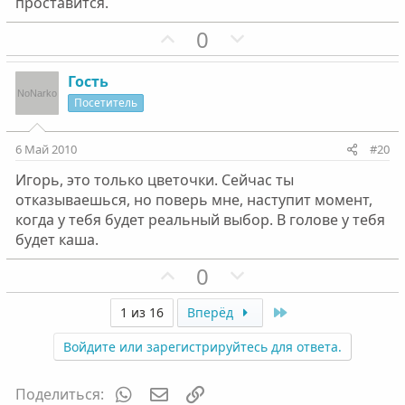
проставится.
П
Н
0
о
е
з
г
Гость
и
а
Посетитель
т
т
и
и
6 Май 2010
#20
в
в
Игорь, это только цветочки. Сейчас ты
н
н
отказываешься, но поверь мне, наступит момент,
ы
ы
когда у тебя будет реальный выбор. В голове у тебя
й
й
будет каша.
г
г
П
Н
0
о
о
о
е
л
л
з
г
Last
1 из 16
Вперёд
о
о
и
а
с
с
Войдите или зарегистрируйтесь для ответа.
т
т
и
и
WhatsApp
Электронная почта
Ссылка
Поделиться:
в
в