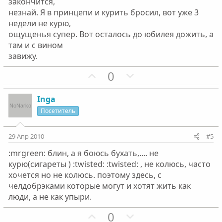
закончится,
й
й
незнай. Я в принцепи и курить бросил, вот уже 3
г
г
недели не курю,
о
о
ощущенья супер. Вот осталось до юбилея дожить, а
л
л
там и с вином
о
о
завижу.
с
с
П
Н
0
о
е
з
г
Inga
и
а
Посетитель
т
т
и
и
29 Апр 2010
#5
в
в
:mrgreen: блин, а я боюсь бухать,.... не
н
н
курю(сигареты ) :twisted: :twisted: , не колюсь, часто
ы
ы
хочется но не колюсь. поэтому здесь, с
й
й
челдобрэками которые могут и хотят жить как
г
г
люди, а не как упыри.
о
о
П
Н
0
л
л