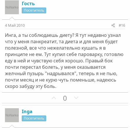
о
о
з
г
Гость
л
л
и
а
Посетитель
о
о
т
т
с
с
и
и
4 Май 2010
#16
в
в
Инга, а ты соблюдаешь диету? Я тут недавно узнал
н
н
что у меня панкреатит, та диета и для меня будет
ы
ы
полезной, все что нежелательно кушать я в
й
й
принципе не ем. Тут купил себе пароварку, готовлю
г
г
еду в ней и чувствую себя хорошо. Правый бок
о
о
почти перестал болеть, у меня оказывается
л
л
желчный пузырь "надрывался", теперь я не пью,
о
о
почти месяц и не курю чуть поменьше, надеюсь
с
с
скоро забуду эту боль.
П
Н
0
о
е
з
г
Inga
и
а
Посетитель
т
т