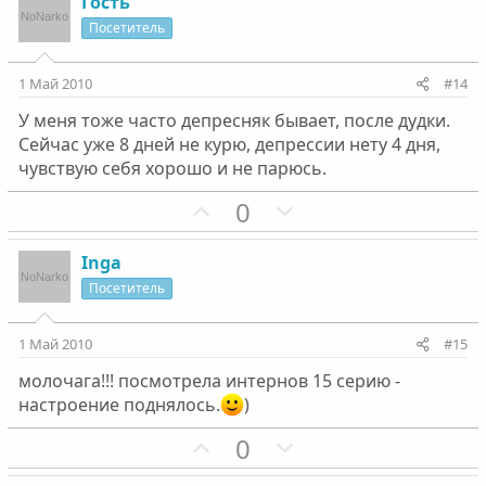
з
г
Гость
и
а
Посетитель
т
т
и
и
1 Май 2010
#14
в
в
У меня тоже часто депресняк бывает, после дудки.
н
н
Сейчас уже 8 дней не курю, депрессии нету 4 дня,
ы
ы
чувствую себя хорошо и не парюсь.
й
й
г
П
г
Н
0
о
о
о
е
л
з
л
г
Inga
о
и
о
а
Посетитель
с
т
с
т
и
и
1 Май 2010
#15
в
в
молочага!!! посмотрела интернов 15 серию -
н
н
настроение поднялось.
)
ы
ы
й
й
П
Н
0
г
г
о
е