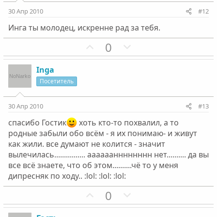
и
и
30 Апр 2010
#12
в
в
Инга ты молодец, искренне рад за тебя.
н
н
ы
ы
П
Н
0
й
й
о
е
г
г
з
г
Inga
о
о
и
а
Посетитель
л
л
т
т
о
о
и
и
30 Апр 2010
#13
с
с
в
в
спасибо Гостик
хоть кто-то похвалил, а то
н
н
родные забыли обо всём - я их понимаю- и живут
ы
ы
как жили. все думают не колится - значит
й
й
вылечилась................ аааааанннннннн нет.......... да вы
г
г
все всё знаете, что об этом..........чё то у меня
о
о
дипресняк по ходу.. :lol: :lol: :lol:
л
л
П
Н
0
о
о
о
е
с
с