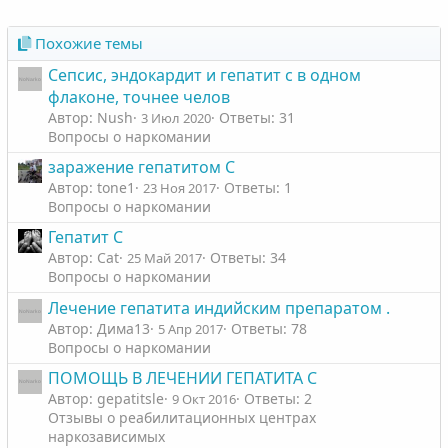
н
н
ы
ы
Похожие темы
й
й
Сепсис, эндокардит и гепатит с в одном
г
г
флаконе, точнее челов
о
о
Автор: Nush
Ответы: 31
3 Июл 2020
л
л
Вопросы о наркомании
о
о
заражение гепатитом С
с
с
Автор: tone1
Ответы: 1
23 Ноя 2017
Вопросы о наркомании
Гепатит С
Автор: Cat
Ответы: 34
25 Май 2017
Вопросы о наркомании
Лечение гепатита индийским препаратом .
Автор: Дима13
Ответы: 78
5 Апр 2017
Вопросы о наркомании
ПОМОЩЬ В ЛЕЧЕНИИ ГЕПАТИТА С
Автор: gepatitsle
Ответы: 2
9 Окт 2016
Отзывы о реабилитационных центрах
наркозависимых