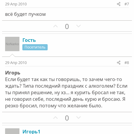
и
и
29 Апр 2010
#7
в
в
всё будет пучком
н
н
ы
ы
П
Н
0
й
й
о
е
г
г
з
г
Гость
о
о
и
а
Посетитель
л
л
т
т
о
о
и
и
29 Апр 2010
#8
с
с
в
в
Игорь
н
н
Если будет так как ты говоришь, то зачем чего-то
ы
ы
ждать? Типа последний праздник с алкоголем? Если
й
й
ты принял решение, ну хз... я курить бросал не так,
г
г
не говорил себе, последний день курю и бросаю. Я
о
о
резко бросил, потому что желание было.
л
л
П
Н
0
о
о
о
е
с
с
з
г
Игорь1