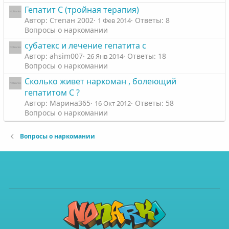
Гепатит С (тройная терапия)
Автор: Степан 2002
Ответы: 8
1 Фев 2014
Вопросы о наркомании
субатекс и лечение гепатита с
Автор: ahsim007
Ответы: 18
26 Янв 2014
Вопросы о наркомании
Сколько живет наркоман , болеющий
гепатитом С ?
Автор: Марина365
Ответы: 58
16 Окт 2012
Вопросы о наркомании
Вопросы о наркомании