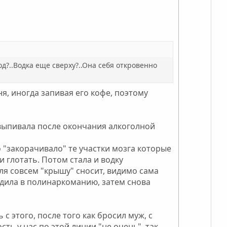
е
т
о
с
г
и
л
а
в
о
т
н
с
и
ы
в
й
од?..Водка еще сверху?..Она себя откровенно
н
г
ы
о
ня, иногда запивая его кофе, поэтому
й
л
г
о
о
с
 выпивала после окончания алкоголной
л
о
 "закорачивало" те участки мозга которые
с
 глотать. Потом стала и водку
оля совсем "крышу" сносит, видимо сама
одила в полинаркоманию, затем снова
 с этого, после того как бросил муж, с
ть у нас по этой линии "не очень", так