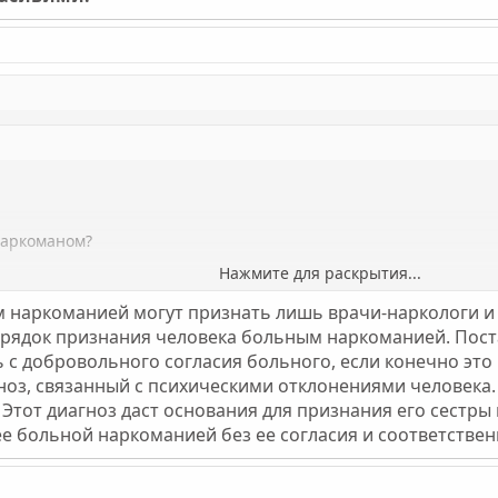
наркоманом?
Нажмите для раскрытия...
 наркоманией могут признать лишь врачи-наркологи и н
гноз и ставит на учёт.
Нажмите для раскрытия...
рядок признания человека больным наркоманией. Поста
 с добровольного согласия больного, если конечно эт
гноз, связанный с психическими отклонениями человека
. Этот диагноз даст основания для признания его сестры
е больной наркоманией без ее согласия и соответстве