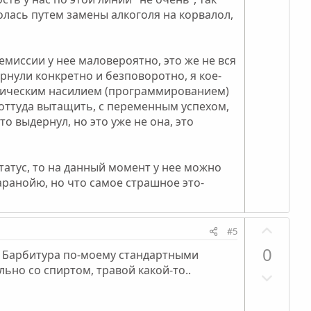
олась путем замены алкоголя на корвалол,
емиссии у нее маловероятно, это же не вся
вернули конкретно и безповоротно, я кое-
ихическим насилием (программированием)
 оттуда вытащить, с переменным успехом,
о выдернул, но это уже не она, это
татус, то на данный момент у нее можно
ранойю, но что самое страшное это-
П
#5
о
0
..А Барбитура по-моему стандартными
з
ьно со спиртом, травой какой-то..
Н
и
е
т
г