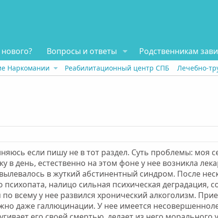
 нового?
Вопросы и ответы
Родственникам зав
ие Наркомании
Реабилитационный центр СПБ
Лечебно-тр
иняюсь если пишу не в тот раздел. Суть проблемы: моя с
у в день, естественно на этом фоне у нее возникла лек
вылевалось в жуткий абстинентный синдром. После неск
 психопата, налицо сильная психическая деградация, со
я по всему у нее развился хронический алкоголизм. Прие
ожно даже галлюцинации. У нее имеется несовершенноле
угивает его своей смертью, делает из него морального 