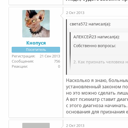
2 Окт 2013
света572 написал(а):
АЛЕКСЕЙ23 написал(а):
Кнопуся
Собственно вопросы:
Посетитель
21 Сен 2013
756
2. Как признать человека 
0
Спасибо.
Насколько я знаю, больным
Психиатр выставляет этот диа
установленный законом по
но это можно сделать лишь
А вот психиатр ставит диа
с этого диагноза начинать
основания для признания е
2 Окт 2013