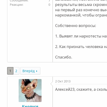
7
результыты весьма скромны
0
на первый раз конечно вын
наркоманкой, чтобы ограни
Собственно вопросы:
1. Выявят ли наркотесты н
2. Как признать человека 
Спасибо.
1
2
Вперёд
2 Окт 2013
Алексей23, скажите, а сколь
Кнопуся