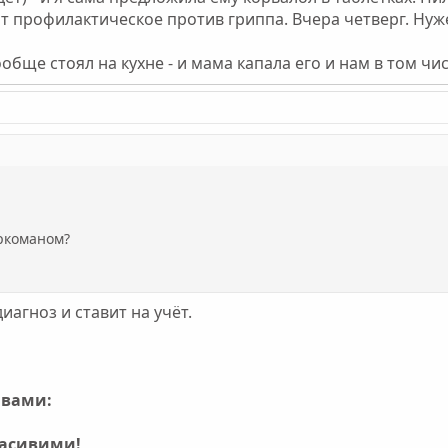
вот профилактическое против гриппа. Вчера четверг. Нуж
ообще стоял на кухне - и мама капала его и нам в том чис
аркоманом?
иагноз и ставит на учёт.
ивами:
расивими!