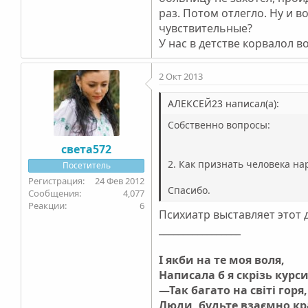
раз. Потом отлегло. Ну и 
чувствительные?
У нас в детстве корвалол в
2 Окт 2013
АЛЕКСЕЙ23 написал(а):
Собственно вопросы:
света572
2. Как признать человека н
Посетитель
24 Фев 2012
Спасибо.
4,077
6
Психиатр выставляет этот д
_________________
І якби на те моя воля,
Написала б я скрізь курс
—Так багато на світі горя,
Люди, будьте взаємно к