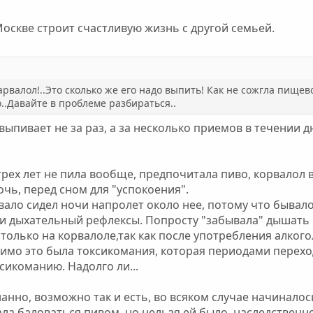
 Москве строит счастливую жизнь с другой семьей.
Карвалол!..Это сколько же его надо выпить! Как не сожгла пищев
..Давайте в проблеме разбираться..
 выпивает не за раз, а за несколько приемов в течении д
 трех лет не пила вообще, предпочитала пиво, корвалол
ночь, перед сном для "успокоения".
вало сидел ночи напролет около нее, потому что бывало
и дыхательный рефлексы. Попросту "забывала" дышать и
 только на корвалоле,так как после употребления алког
димо это была токсикомания, которая периодами перех
икоманию. Надолго ли...
нанно, возможно так и есть, во всяком случае начиналось
ла баловаться пивом, но нельзя ей было, наследственнос