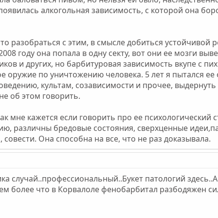
 появилась алкогольная зависимость, с которой она бор
что разобраться с этим, в смысле добиться устойчивой р
 2008 году она попала в одну секту, вот они ее мозги вы
иков и других, но барбитуровая зависимость вкупе с п
е оружие по уничтожению человека. 5 лет я пытался ее
оведению, культам, созависимости и прочее, выдернуть т
не об этом говорить.
как мне кажется если говорить про ее психологический с
ию, различны бредовые состояния, сверхценные идеи,па
 совести. Она способна на все, что не раз доказывала.
етика случай..профессиональный..Букет патологий здесь
тем более что в Корвалоле фенобарбитал разбодяжен сил