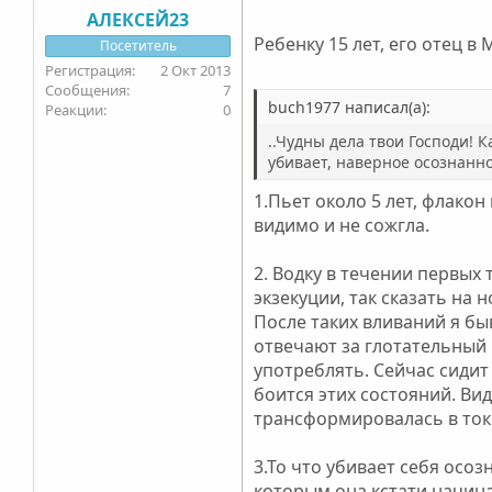
АЛЕКСЕЙ23
Ребенку 15 лет, его отец в
Посетитель
2 Окт 2013
7
buch1977 написал(а):
0
..Чудны дела твои Господи! 
убивает, наверное осознанно
1.Пьет около 5 лет, флакон
видимо и не сожгла.
2. Водку в течении первых
экзекуции, так сказать на 
После таких вливаний я бы
отвечают за глотательный 
употреблять. Сейчас сидит
боится этих состояний. Ви
трансформировалась в токс
3.То что убивает себя осоз
которым она кстати начина