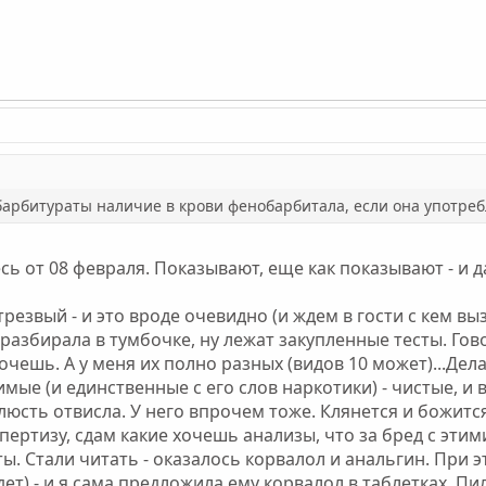
 барбитураты наличие в крови фенобарбитала, если она употреб
ь от 08 февраля. Показывают, еще как показывают - и 
резвый - и это вроде очевидно (и ждем в гости с кем выз
а разбирала в тумбочке, ну лежат закупленные тесты. Гов
хочешь. А у меня их полно разных (видов 10 может)...Дела
мые (и единственные с его слов наркотики) - чистые, и 
юсть отвисла. У него впрочем тоже. Клянется и божится
ертизу, сдам какие хочешь анализы, что за бред с этими
ы. Стали читать - оказалось корвалол и анальгин. При э
ет) - и я сама предложила ему корвалол в таблетках. Пил