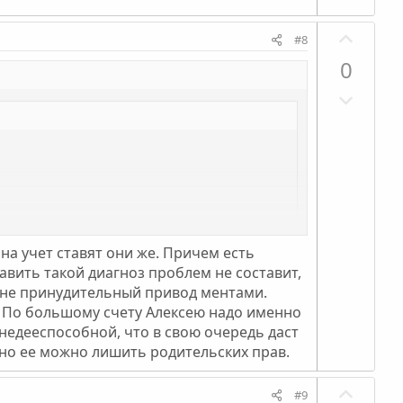
л
о
П
#8
с
о
0
з
Н
и
е
т
г
и
а
в
т
н
и
ы
в
й
н
г
а учет ставят они же. Причем есть
ы
о
вить такой диагноз проблем не составит,
й
л
о не принудительный привод ментами.
г
. По большому счету Алексею надо именно
о
 недееспособной, что в свою очередь даст
о
с
нно ее можно лишить родительских прав.
л
о
П
#9
с