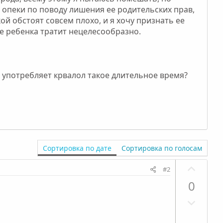
 опеки по поводу лишения ее родительских прав,
ой обстоят совсем плохо, и я хочу признать ее
е ребенка тратит нецелесообразно.
а употребляет крвалол такое длительное время?
Сортировка по дате
Сортировка по голосам
П
#2
о
0
з
Н
и
е
т