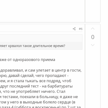
и
а
в
т
н
и
ы
в
й
П
н
г
#6
о
ы
о
0
з
й
л
Н
и
г
о
ляет крвалол такое длительное время?
е
т
о
с
г
и
л
даже от одноразового приема
а
в
о
т
н
с
доравливал, и сам улетает в центр в гости,
и
ы
орю, давай сделай, чего пропадают -
в
й
ем, и я стала тыкать все подряд, чтоб
н
г
вдруг последний тест - на барбитураты
ы
о
, что не употребляет ничего. Стал
й
л
 тестами, поехали в больницу, я даже не
г
том у него в выходные болело сердце (в
о
 раза 4 (суббота и воскресенье) по 2 шт за