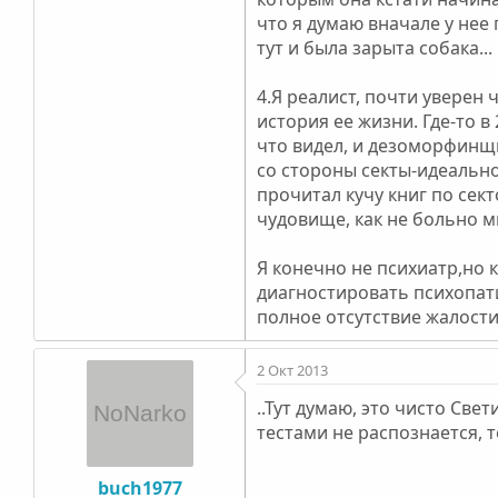
что я думаю вначале у нее
тут и была зарыта собака...
4.Я реалист, почти уверен 
история ее жизни. Где-то в
что видел, и дезоморфинщ
со стороны секты-идеально
прочитал кучу книг по сект
чудовище, как не больно м
Я конечно не психиатр,но 
диагностировать психопат
полное отсутствие жалости,
2 Окт 2013
..Тут думаю, это чисто Св
тестами не распознается, 
buch1977