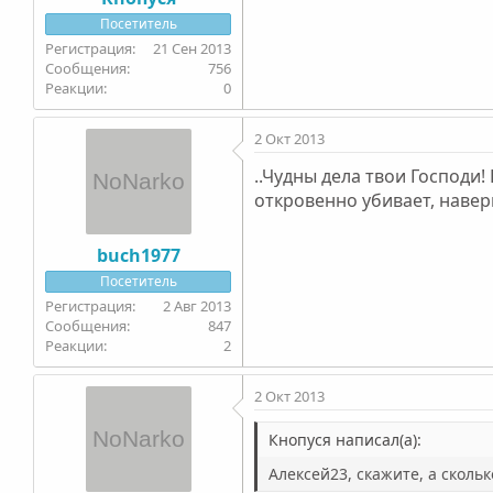
Посетитель
21 Сен 2013
756
0
2 Окт 2013
..Чудны дела твои Господи!
откровенно убивает, навер
buch1977
Посетитель
2 Авг 2013
847
2
2 Окт 2013
Кнопуся написал(а):
Алексей23, скажите, а скольк