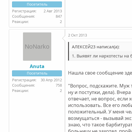
Посетитель
2 Авг 2013
847
2
2 Окт 2013
АЛЕКСЕЙ23 написал(а):
1. Выявят ли наркотесты на
Anuta
Нашла свое сообщение здес
Посетитель
30 Апр 2012
758
"Вопрос, подскажите. Муж т
2
ну и поступки, дела). Вчер
отвечает, не вопрос, если 
использовать. Все его люби
положительный. У меня чел
возмущаться - вызывай эксп
знаю, что такое барбитурат
больницу не захотел, пройд