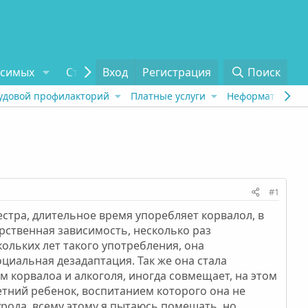
исимых
Статьи
Вход
Отзывы
Регистрация
О проекте
Поиск
Tel
удовой профилакторий
Платные услуги
Неформат
Рех
#1
естра, длительное время упоребляет корвалол, в
арственная зависимость, несколько раз
ольких лет такого употребления, она
циальная дезадаптация. Так же она стала
м корвалоа и алкоголя, иногда совмещает, на этом
тний ребенок, воспитанием которого она не
урода, всему этому я пытаюсь помешать, но