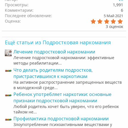
Просмотры
1,991
Комментарии
6
Последнее обновление
5 Май 2021
5
Оценка
.
3 оценок
0
0
з
Ещё статьи из Подростковая наркомания
в
ё
Лечение подростковой наркомании
з
д
Лечение подростковой наркомании: эффективные
методы реабилитации...
Что делать родителям подростков,
пристрастившихся к наркотикам
На активное распространение запрещенных веществ
в молодежной среде...
Ребенок употребляет наркотики: основные
признаки подростковой наркомании
Любой родитель хочет быть уверен, что его ребенок
тайком не...
Профилактика подростковой наркомании
Злоупотребление психоактивными веществами у