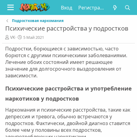
Вход
Регистрация
Подростковая наркомания
Психические расстройства у подростков
А
Д
VK
5 Май 2021
в
а
Подростки, борющиеся с зависимостью, часто
т
т
о
а
борются с другими психическими заболеваниями.
р
п
Лечение обоих состояний имеет решающее
у
значение для долгосрочного выздоровления от
б
зависимости.
л
и
Психические расстройства и употребление
к
а
наркотиков у подростков
ц
и
Наркомания и психические расстройства, такие как
и
депрессия и тревога, обычно встречаются у
подростков. Фактически, двойной диагноз ставится
более чем у половины всех подростков,
злоупотребляющих наркотиками.