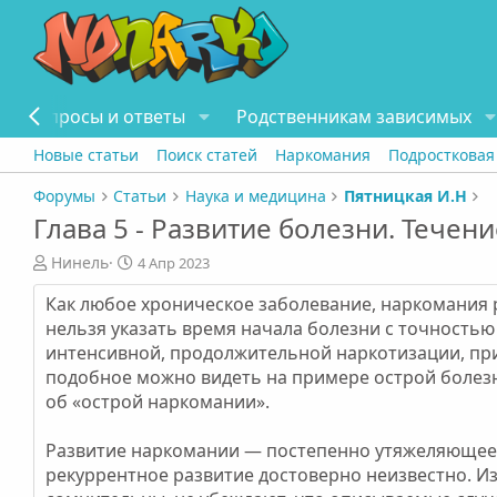
Вопросы и ответы
Родственникам зависимых
Новые статьи
Поиск статей
Наркомания
Подростковая
Форумы
Статьи
Наука и медицина
Пятницкая И.Н
Глава 5 - Развитие болезни. Течени
А
Д
Нинель
4 Апр 2023
в
а
Как любое хроническое заболевание, наркомания р
т
т
о
а
нельзя указать время начала болезни с точность
р
п
интенсивной, продолжительной наркотизации, пр
у
подобное можно видеть на примере острой болезн
б
об «острой наркомании».
л
и
Развитие наркомании — постепенно утяжеляющеес
к
а
рекуррентное развитие достоверно неизвестно. 
ц