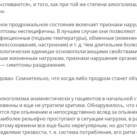
спиваются», и того, как при той же степени алкоголиза
ы.
ное продромальное состояние включает признаки нару
имптомы неспецифичны. В лучшем случае они позволяют
нфекционные (подъем температуры), обменные (изменен
оосознавания, настроения) и т. д. Чем длительнее боле
нозологических единицах основополагающими свойствам
ным жизненным нагрузкам, признаки нарушения органи
е — симптомы раздражения.
ован. Сомнительно, что когда-либо продром станет об
 алкоголизма анамнестически у пациентов в начальной 
ровенны и еще не утратили критики. Обнаружилось, что
тся при опьянении и непосредственно вслед за опьяне
наиболее рельефно проступают в ситуации нагрузки, в
к этому времени все еще было нерегулярным, но достат
еделями трезвости, т. е. система потребления, его ритм