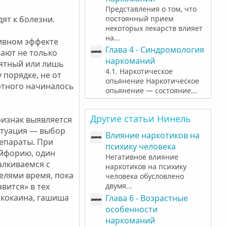
Представления о том, что
ят к болезни.
постоянный прием
некоторых лекарств влияет
на...
тивном эффекте
Глава 4 - Синдромология
вают не только
наркоманий
иятный или лишь
4.1. Наркотическое
 порядке, не от
опьянение Наркотическое
иртного начиналось
опьянение — состояние...
Другие статьи Нинель
ризнак выявляется
итуация — выбор
Влияние наркотиков на
репараты. При
психику человека
эйфорию, один
Негативное влияние
алкиваемся с
наркотиков на психику
елями время, пока
человека обусловлено
вится» в тех
двумя...
, кокаина, гашиша
Глава 6 - Возрастные
особенности
наркоманий