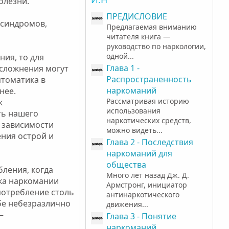
олезни.
ПРЕДИСЛОВИЕ
 синдромов,
Предлагаемая вниманию
читателя книга —
руководство по наркологии,
одной...
ия, то для
Глава 1 -
осложнения могут
Распространенность
птоматика в
наркоманий
нее.
Рассматривая историю
к
использования
ть нашего
наркотических средств,
 зависимости
можно видеть...
ения острой и
Глава 2 - Последствия
наркоманий для
общества
ления, когда
Много лет назад Дж. Д.
ка наркомании
Армстронг, инициатор
потребление столь
антинаркотического
бе небезразлично
движения...
—
Глава 3 - Понятие
наркоманий