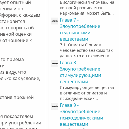
твует опытный
Биологическая «почва», на
которой развивается
пения и пр.
наркомания, может быть...
йфории, с каждым
Глава 7 -
становится
Злоупотребление
но говорить об
седативными
тивной оценки
веществами
е отношение к
7.1. Опиаты С опием
человечество знакомо так
давно, что он включен в...
ого приема
Глава 8 -
ти
Злоупотребление
з виду, что
стимулирующими
лько как условие,
веществами
Стимулирующие вещества
в отличие от опиатов и
ствия прежней
психоделических...
Глава 9 -
Злоупотребление
ся показателем
психоделическими
 при употреблении
веществами
ения, так и при