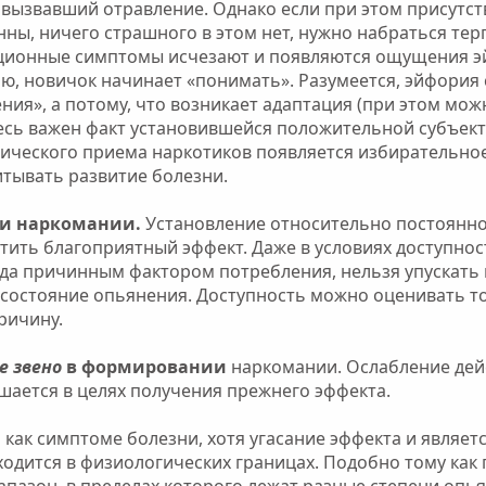
вызвавший отравление. Однако если при этом присутс
нны, ничего страшного в этом нет, нужно набраться тер
ационные симптомы исчезают и появляются ощущения э
ю, новичок начинает «понимать». Разумеется, эйфория 
ия», а потому, что возникает адаптация (при этом мож
здесь важен факт установившейся положительной субъек
отического приема наркотиков появляется избирательно
итывать развитие болезни.
ии наркомании.
Установление относительно постоянн
ить благоприятный эффект. Даже в условиях доступнос
гда причинным фактором потребления, нельзя упускать и
состояние опьянения. Доступность можно оценивать то
ричину.
е звено
в формировании
наркомании. Ослабление дей
шается в целях получения прежнего эффекта.
 как симптоме болезни, хотя угасание эффекта и являет
ходится в физиологических границах. Подобно тому как
азон, в пределах которого лежат разные степени опьян