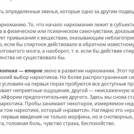
 определенные звенья, которые одно за другим подвод
аркоманию. То, что начало наркомании лежит в субъек
а в физическом или психическом самочувствии, доказы
ствует привыкания к веществам, оказывающим неблагопр
 если бы спиртное действовало в обратном известному
говатого мозга, а наоборот, т. е. если бы действие сп
янства не существовало бы.
ркотика — второе
звено
в развитии наркомании. Этот п
рокий выбор наркотиков. Но более распространенная с
х условиях на первых порах пробуются все доступные п
ызывает неприятные ощущения, другой — неискаженную 
 эйфории предпочтительнее другого. Здесь мы снова ст
наркотика. Пробы занимают некоторое, измеряемое нед
том наркотике, который «нравится». Наглядно это «нра
, первые введения не только морфина, но и снотворных
, головная боль, чувство страха, беспокойство.