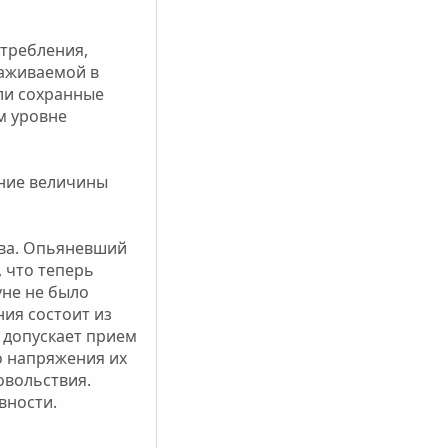
отребления,
наживаемой в
ли сохранные
м уровне
ение величины
тва. Опьяневший
 что теперь
уне не было
ия состоит из
 допускает прием
о напряжения их
довольствия.
вности.