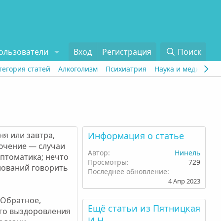
ользователи
Вход
Регистрация
Поиск
тегория статей
Алкоголизм
Психиатрия
Наука и медицина
я или завтра,
Информация о статье
лючение — случаи
Автор
Нинель
птоматика; нечто
Просмотры
729
нований говорить
Последнее обновление
4 Апр 2023
 Обратное,
Ещё статьи из Пятницкая
ого выздоровления
И.Н