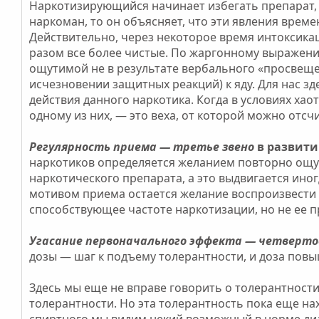
Наркотизирующийся начинает избегать препарат, 
наркоман, то он объясняет, что эти явления време
Действительно, через некоторое время интоксик
разом все более чистые. По жаргонному выражени
ощутимой не в результате вербального «просвещен
исчезновении защитных реакций) к яду. Для нас 
действия данного наркотика. Когда в условиях ха
одному из них, — это веха, от которой можно отсч
Регулярность приема — третье звено
в развит
наркотиков определяется желанием повторно ощут
наркотического препарата, а это выдвигается ино
мотивом приема остается желание воспроизвести 
способствующее частоте наркотизации, но не ее п
Угасание первоначального эффекта — четверто
дозы — шаг к подъему толерантности, и доза повы
Здесь мы еще не вправе говорить о толерантности
толерантности. Но эта толерантность пока еще на
спиртного мы видим некий возможный в норме диап