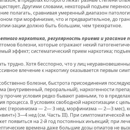
уществует. Другими словами, некоторый подъем перено
ание полагать, сравнивая умеренный диапазон патолог
оном при морфинизме, что и предварительное, до гран
опии-зации должно быть большим, чем трехкратное.
ретного наркотика, регулярность приема и угасание 
птомов болезни, которые отражают некий патогенетичес
емый эффект; систематический прием наркотика; подъе
ать трудно. Хотя бесспорно, что у лиц неуравновешенны
сивное влечение к наркотику оказывается первым сим
 собственно болезни, быстрота присоединения последу
ема (внутривенный, пероральный), наркогенности препа
ку прочие условия редко бывают равными, то в предела
ия процесса. В условиях свободной наркотизации с цел
ес (героинизма — 2— 3 нед, морфинизма — 2—3 мес), к
винт») 3—4 нед (см. Часть III). При симптоматической
ет появиться на 2-й год постоянных инъекций; при ле
птические времена даже большие дозы опиатов не вы