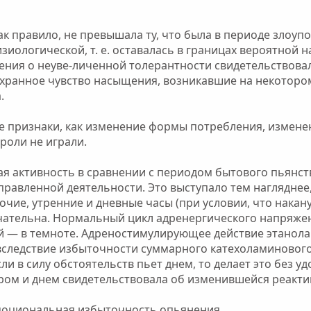
к правило, не превышала ту, что была в периоде злоуп
иологической, т. е. оставалась в границах вероятной 
ения о неуве-личенной толерантности свидетельствова
охранное чувство насыщения, возникавшие на некоторо
.
е признаки, как изменение формы потребления, измен
роли не играли.
ая активность в сравнении с периодом бытового пьянс
равленной деятельности. Это выступало тем нагляднее,
чие, утренние и дневные часы (при условии, что накан
чательна. Нормальный цикл адренергического напряжен
ой — в темноте. Адреностимулирующее действие этанола
 вследствие избыточности суммарного катехоламиновог
ли в силу обстоятельств пьет днем, то делает это без у
ром и днем свидетельствовала об изменившейся реакти
эмоциональная избыточность опьянения.