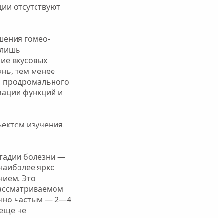
ции отсутствуют
шения гомео-
 лишь
ие вкусовых
знь, тем менее
и продромального
зации функций и
ъектом изучения.
стадии болезни —
 наиболее ярко
нием. Это
 рассматриваемом
очно частым — 2—4
 еще не