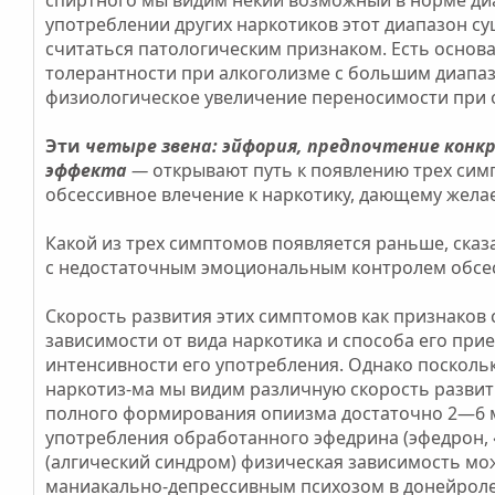
употреблении других наркотиков этот диапазон с
считаться патологическим признаком. Есть основ
толерантности при алкоголизме с большим диапаз
физиологическое увеличение переносимости при 
Эти
четыре звена: эйфория, предпочтение конк
эффекта
—
открывают путь к появлению трех сим
обсессивное влечение к наркотику, дающему жела
Какой из трех симптомов появляется раньше, сказ
с недостаточным эмоциональным контролем обсес
Скорость развития этих симптомов как признаков
зависимости от вида наркотика и способа его при
интенсивности его употребления. Однако посколь
наркотиз-ма мы видим различную скорость развит
полного формирования опиизма достаточно 2—6 м
употребления обработанного эфедрина (эфедрон, «
(алгический синдром) физическая зависимость мож
маниакально-депрессивным психозом в донейроле