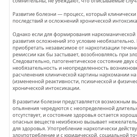
сомнительны, не убеждают, что описываемые случа
и
и
Развитие болезни — процесс, который клиническ
последствий и осложнений хронической интоксика
Однако если для формирования наркоманической 
развития осложнений это условие необязательно.
приобретать независимое от наркотизации течени
ремиссии как бы застывает, возобновляясь при зл
Следовательно, патогенетическое состояние двух с
необязательность и неопределенность возникнов
расчленения клинической картины наркомании на
(измененной реактивности, психической и физиче
хронической интоксикации.
В развитии болезни представляется возможным вы
опьянения чередуются с неопределенной длитель
отсутствует, и состояние здоровья остается хоро
опасных веществ неизбежно вызывает нежелатель
для здоровья. Употребление наркотически действ
злоупотребление и с юридической, социальной то