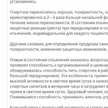
установились.
Спиртное переносилось хорошо, толерантность, ка
ориентировочно в 2—3 раза больше начальной физ
течение жизни переносимости. В состоянии опьян
защитные реакции (рвота) при передозировке и с
опьянения, индивидуальном для каждого пациента
Другими словами, для определения продрома таки
толерантности, изменение защитных механизмов, 
Новым в состоянии опьянения оказалась возросш
проявлял способность к организованной и целенап
обнаруживалась способность пить спиртное в рабо
большой передозировки). Эта особенность приме
высокой активности в светлое время суток и низк
спиртных напитков в вечерние часы и затрудняет
прием в светлое время суток. Здоровый человек, ес
Появившаяся способность принимать алкоголь ут
В тесной связи с возросшей активностью стояла 