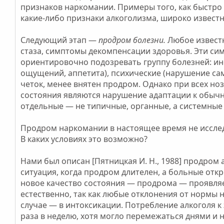
признаков наркомании. Примеры того, как быстро «
какие-либо признаки алкоголизма, широко известн
Следующий этап —
продром болезни.
Любое извест
стаза, симптомы декомпенсации здоровья. Эти с
ориентировочно подозревать группу болезней: и
ощущений, аппетита), психические (нарушение сам
четок, менее внятен продром. Однако при всех 
состояния являются нарушение адаптации к обыч
отдельные — не типичные, органные, а системны
Продром наркомании в настоящее время не исслед
В каких условиях это возможно?
Нами был описан [Пятницкая И. Н., 1988] продром
ситуация, когда продром длителен, а больные отк
новое качество состояния — продрома — проявляе
естественно, так как любые отклонения от нормы 
случае — в интоксикации. Потребление алкоголя 
раза в неделю, хотя могло перемежаться днями и н