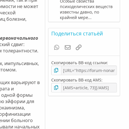
Особые свойства
симости не может
психоделических веществ
известны давно, по
ической
крайней мере...
иц болезни,
Поделиться статьёй
первоначального
кий сдвиг:
WhatsApp
Электронная почта
Ссылка
м толерантности.
Скопировать BB-код ссылки
х, импульсивных,
птомом.
Скопировать BB-код AMS
ющих варьируют в
рата и
х одной формы
ью эйфории для
окаинизма,
 морфинизации
чении больного
зывали начальных