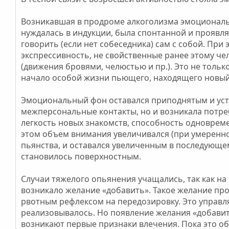
Возникавшая в продроме алкоголизма эмоциональн
нуждалась в индукции, была спонтанной и проявля
говорить (если нет собеседника) сам с собой. Пр
экспрессивность, не свойственные ранее этому че
(движения бровями, челюстью и пр.). Это не толь
начало особой жизни пьющего, находящего новый
Эмоциональный фон оставался приподнятым и усто
межперсональные контакты, но и возникала потре
легкость новых знакомств, способность одноврем
этом объем внимания увеличивался (при умеренной
пьянства, и оставался увеличенным в последующе
становилось поверхностным.
Случаи тяжелого опьянения учащались, так как на
возникало желание «добавить». Такое желание пр
рвотным рефлексом на передозировку. Это управля
реализовывалось. Но появление желания «добавить»
возникают первые признаки влечения. Пока это об