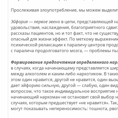
Прослеживая злоупотребление, мы можем выделить
Эйфория — первое звено
в цепи, представляющей н
удовольствия, наслаждения, благоприятного сдвиг
рассказы пациентов, но и тот факт, что не суще
опасный для жизни эффект. По меткому выражению,
психической релаксации к параличу центров продол
с паралича продолговатого мозга, — проблемы пь
Формирование предпочтения определенного на
в случаях, когда начинающему представляется ши
между алкоголем и каким-либо наркотиком. В таки
этом один нравится, другой не нравится, один в
дает эйфорию сильную, другой — слабую, один вид
вопросом, что такое индивидуальное восприятие 
начинающий наркоман не остановит свой выбор на 
случаях, которым предшествует «не нравится». Так
могут показывать непереносимость: тошнота, рвота