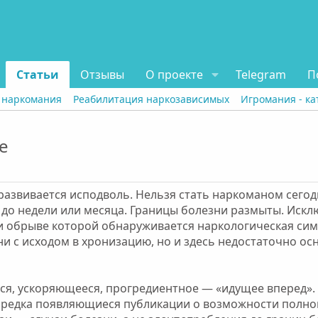
Статьи
Отзывы
О проекте
Telegram
П
 наркомания
Реабилитация наркозависимых
Игромания - ка
е
азвивается исподволь. Нельзя стать наркоманом сегодн
ю до недели или месяца. Границы болезни размыты. Иск
и обрыве которой обнаруживается наркологическая сим
и с исходом в хронизацию, но и здесь недостаточно ос
я, ускоряющееся, прогредиентное — «идущее вперед».
Изредка появляющиеся публикации о возможности полн