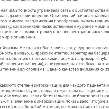
ая избыточность утрачивала связь с обстоятельствами
лась даже в одиночестве. Опьяневший начинал напевать
и этом мимика, телодвижения приобретали выразительно
ловеку, как возникали несвойственные ему ранее мимич
ко снижение самоконтроля у опьяневшего здорового чел
 мир в опьянении.
йчивым. Не только облегчались, как у здорового опья
бность в новых, широких контактах. Характерны бесцер
енно общаться с несколькими лицами, например, в публ
 степени опьянения), а не сужался, как это было на эт
м течении алкоголизма. Однако качество внимания сни
 какой-то степени интоксикации, для каждого пациента 
отиворечиво сосуществовало с чувством насыщения и с
емое желание: если обстоятельства не благоприятствов
, т. е. влечение к интоксикации, показывало, что уже 
сессивное, с борьбой мотивов, возможностью отказатьс