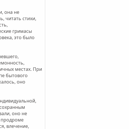
, она не
, читать стихи,
сть,
еские гримасы
овека, это было
невшего,
емонность,
ичных местах. При
апе бытового
жалось, оно
индивидуальной,
 сохранным
али, оно не
в продроме
я, влечение,