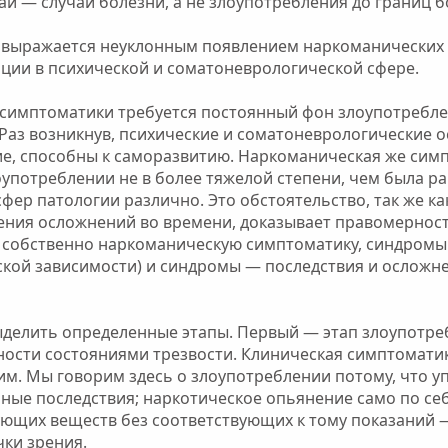
и — случаи болезни, а не злоупотребления до границ б
и выражается неуклонным появлением наркоманических
ции в психической и соматоневрологической сфере.
симптоматики требуется постоянный фон злоупотреблен
 Раз возникнув, психические и соматоневрологические 
е, способны к саморазвитию. Наркоманическая же сим
оупотреблении не в более тяжелой степени, чем была ра
фер патологии различно. Это обстоятельство, так же ка
ения осложнений во времени, доказывает правомернос
 собственно наркоманическую симптоматику, синдромы
ской зависимости) и синдромы — последствия и осложн
делить определенные этапы. Первый — этап злоупотреб
ности состояниями трезвости. Клиническая симптомати
шим. Мы говорим здесь о злоупотреблении потому, что у
ные последствия; наркотическое опьянение само по се
ующих веществ без соответствующих к тому показаний 
чки зрения.