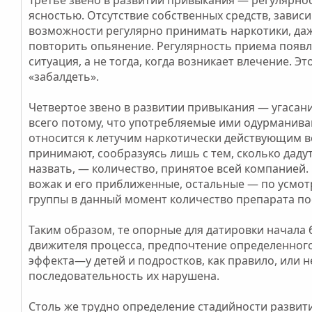
ясностью. Отсутствие собственных средств, завис
возможности регулярно принимать наркотики, даж
повторить опьянение. Регулярность приема появля
ситуация, а не тогда, когда возникает влечение. 
«забалдеть».
Четвертое звено в развитии привыкания — угасан
всего потому, что употребляемые ими одурманив
относится к летучим наркотически действующим в
принимают, сообразуясь лишь с тем, сколько даду
назвать, — количество, принятое всей компанией.
вожак и его приближенные, остальные — по усмот
группы в данный момент количество препарата по
Таким образом, те опорные для датировки начала
движителя процесса, предпочтение определенного
эффекта—у детей и подростков, как правило, или 
последовательность их нарушена.
Столь же трудно определение стадийности развити