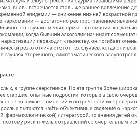
тизма случаи злоупотребления одурманивающими вещес
изма, вновь встречается столь же раннее вовлечение де
овременной эпидемии — снижение нижней возрастной г
ие наркомании — достаточно распространенное явление.
. Обычно это случаи смены формы наркомании, когда бы
аркомании, когда бывший алкоголик начинает совмещат
 наркотизации переходит к пьянству, он погибает очень
ически резко отличаются от тех случаев, когда они воз
 в случаях вторичного, симптоматического злоупотреб
расте
слых, в группе сверстников. Но эта группа более широка
ее старшие, опытные подростки, которые в свою очере
стков не возникает сомнений и потребности их проверит
взрослые пытаются найти объективные сведения о нарко
й, фармакологической) литературой, то знания детей о
 поэтому риск тяжелых отравлений со смертельным ис