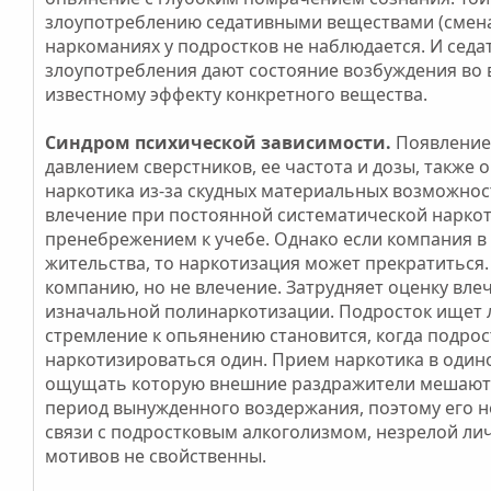
злоупотреблению седативными веществами (смена 
наркоманиях у подростков не наблюдается. И седа
злоупотребления дают состояние возбуждения во 
известному эффекту конкретного вещества.
Синдром психической зависимости.
Появление 
давлением сверстников, ее частота и дозы, такж
наркотика из-за скудных материальных возможност
влечение при постоянной систематической наркот
пренебрежением к учебе. Однако если компания в 
жительства, то наркотизация может прекратиться
компанию, но не влечение. Затрудняет оценку вле
изначальной полинаркотизации. Подросток ищет 
стремление к опьянению становится, когда подрос
наркотизироваться один. Прием наркотика в один
ощущать которую внешние раздражители мешают. 
период вынужденного воздержания, поэтому его не
связи с подростковым алкоголизмом, незрелой ли
мотивов не свойственны.