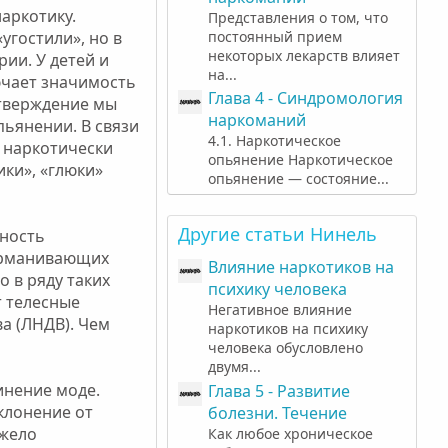
аркотику.
Представления о том, что
угостили», но в
постоянный прием
некоторых лекарств влияет
ии. У детей и
на...
ючает значимость
Глава 4 - Синдромология
дтверждение мы
наркоманий
пьянении. В связи
4.1. Наркотическое
х наркотически
опьянение Наркотическое
ки», «глюки»
опьянение — состояние...
Другие статьи Нинель
пность
дурманивающих
Влияние наркотиков на
о в ряду таких
психику человека
т телесные
Негативное влияние
а (ЛНДВ). Чем
наркотиков на психику
человека обусловлено
двумя...
инение моде.
Глава 5 - Развитие
уклонение от
болезни. Течение
яжело
Как любое хроническое