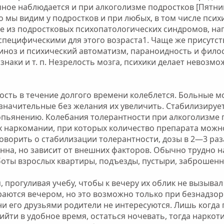
ое наблюдается и при алкоголизме подростков [Пятницка
 мы видим у подростков и при любых, в том числе психи
е из подростковых психопатологических синдромов, н
специфическими для этого возраста1. Чаще же присутс
иноз и психический автоматизм, параноидность и фило
знаки и т. п. Незрелость мозга, психики делает невозм
ость в течение долгого времени колеблется. Больные мо
езначительные без желания их увеличить. Стабилизируе
к опьянению. Колебания толерантности при алкоголизме
х наркомании, при которых количество препарата можн
говорить о стабилизации толерантности, дозы в 2—3 раз
нна, но зависит от внешних факторов. Обычно трудно 
боты взрослых квартиры, подъезды, пустыри, заброшен
прогуливая учебу, чтобы к вечеру их облик не вызывал
ираются вечером, но это возможно только при безнадзор
и его друзьями родители не интересуются. Лишь когда 
йти в удобное время, остаться ночевать, тогда наркот