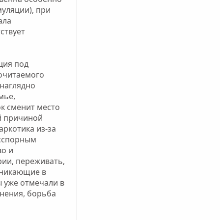
уляции), при
ала
ствует
ция под
почитаемого
 наглядно
мье,
ок сменит место
й причиной
аркотика из-за
есспорным
во и
рии, переживать,
зникающие в
ы уже отмечали в
нения, борьба