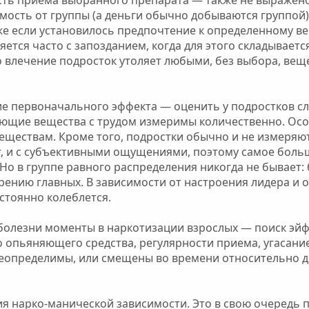
имость от группы (а деньги обычно добываются группой)
е если установилось предпочтение к определенному в
ется часто с запозданием, когда для этого складываетс
Это влечение подросток утоляет любыми, без выбора, ве
ие первоначального эффекта — оценить у подростков с
ающие вещества с трудом измеримы количественно. Осо
еществам. Кроме того, подростки обычно и не измеряю
т, и с субъективными ощущениями, поэтому самое больш
 Но в группе равного распределения никогда не бывает
рению главных. В зависимости от настроения лидера и
стоянно колеблется.
 болезни моменты в наркотизации взрослых — поиск эй
 опьяняющего средства, регулярности приема, угасани
неопределимы, или смещены во времени относительно др
я нарко-манической зависимости. Это в свою очередь п