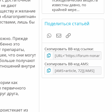
психоделических веществ
известны давно, по
 не дают
крайней мере...
еществу и желание
я «благоприятная»
ществами, лишь бы
Поделиться статьёй
WhatsApp
Электронная почта
Ссылка
ложно. Прежде
бенно это
Скопировать BB-код ссылки
т препараты,
ее, что они могут
: больше получают
Скопировать BB-код AMS
 отношений внутри
фории как
е первичного
уг друга,
роистекает из