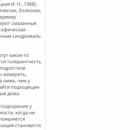
я И. Н., 1988].
ческих, болезнях,
апример
твуют смазанные
софическая
ожным синдромаль-
гут какое-то
тся толерантность
 подростков
о измерить,
а ниже, чем у
найти подходящее
ные дома.
 подозрения у
ности, когда ни
появляется
изация становится