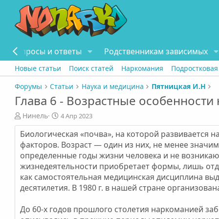
Вопросы и ответы
Родственникам зависимых
Новые статьи
Поиск статей
Наркомания
Подростковая
Форумы
Статьи
Наука и медицина
Пятницкая И.Н
Глава 6 - Возрастные особенности
А
Д
Нинель
4 Апр 2023
в
а
Биологическая «почва», на которой развивается н
т
т
о
а
факторов. Возраст — один из них, не менее значи
р
п
определенные годы жизни человека и не возникаю
у
жизнедеятельности приобретает формы, лишь отда
б
как самостоятельная медицинская дисциплина выд
л
десятилетия. В 1980 г. в нашей стране организова
и
к
а
До 60-х годов прошлого столетия наркоманией заб
ц