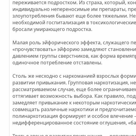
переживается подростком. Из страха, который, ко
индивидуально непереносимые им препараты, преод
злоупотребления бывают еще более тяжелыми. Нер
необходимой госпитализация в токсикологические 
бросали умирающего подростка.
Малая роль эйфорического эффекта, служащего п
«прочувствовать» эйфорию замедляют становление
давлением группы сверстников, как форма время
одиночное потребление отставлены.
Столь же несходно с наркоманией взрослых форм
развитии привыкания. Групповая наркотизация, не
рассматриваемом случае, еще более ограничиваем
оттягивает возможность выбора. Как правило, подр
замедляет привыкание к некоторым наркотически
совмещать различные наркотики и предпочитаемос
полинаркотизация формирует и особое влечение 
недифференцированное состояние оглушения, «ба
Третье звено в развитии привыкания — регулярно