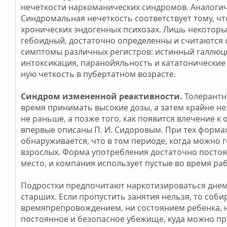
нечеткости наркоманических синдромов. Аналогичн
Синдромальная нечеткость соответствует тому, что
хронических эндогенных психозах. Лишь некоторы
гебоидный, достаточно определенны и считаются 
симптомы различных регистров: истинный галлюц
интоксикация, паранойяльность и кататонические 
ную четкость в пубертатном возрасте.
Синдром измененной реактивности.
Толерантн
время принимать высокие дозы, а затем крайне н
не раньше, а позже того, как появится влечение 
впервые описаны П. И. Сидоровым. При тех форма
обнаруживается, что в том периоде, когда можно 
взрослых. Форма употребления достаточно постоя
место, и компания использует пустые во время ра
Подростки предпочитают наркотизироваться днем, 
старших. Если пропустить занятия нельзя, то соб
времяпрепровождением, ни состоянием ребенка, н
постоянное и безопасное убежище, куда можно при