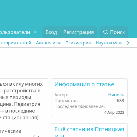
ользователи
Вход
Регистрация
Поиск
тегория статей
Алкоголизм
Психиатрия
Наука и медицина
ься в силу многих
Информация о статье
— расстройства в
Автор
Нинель
чные периоды
Просмотры
683
цина. Педиатрия
Последнее обновление
 — в последние
4 Апр 2023
и стационарная).
Ещё статьи из Пятницкая
стические
И.Н