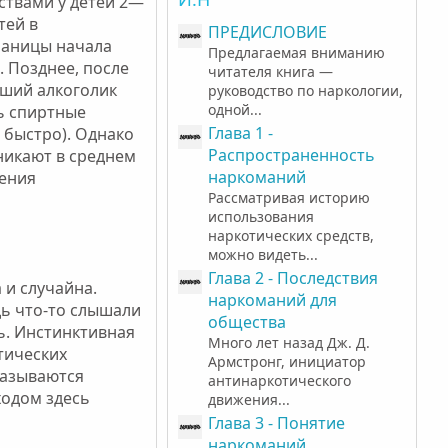
твами у детей 2—
тей в
ПРЕДИСЛОВИЕ
раницы начала
Предлагаемая вниманию
 Позднее, после
читателя книга —
вший алкоголик
руководство по наркологии,
одной...
ь спиртные
Глава 1 -
 быстро). Однако
Распространенность
никают в среднем
наркоманий
ления
Рассматривая историю
использования
наркотических средств,
можно видеть...
Глава 2 - Последствия
 и случайна.
наркоманий для
дь что-то слышали
общества
ь. Инстинктивная
Много лет назад Дж. Д.
тических
Армстронг, инициатор
казываются
антинаркотического
ходом здесь
движения...
Глава 3 - Понятие
наркоманий