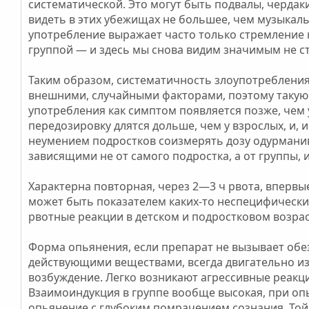
систематической. Это могут быть подвалы, чердак
видеть в этих убежищах не большее, чем музыкал
употребление выражает часто только стремлени
группой — и здесь мы снова видим значимым не с
Таким образом, систематичность злоупотребления
внешними, случайными факторами, поэтому такую
употребления как симптом появляется позже, чем 
передозировку длятся дольше, чем у взрослых, и, 
неумением подростков соизмерять дозу одурманив
зависящими не от самого подростка, а от группы
Характерна повторная, через 2—3 ч рвота, впервые
может быть показателем каких-то неспецифическ
рвотные реакции в детском и подростковом возра
Форма опьянения, если препарат не вызывает обе
действующими веществами, всегда двигательно из
возбуждение. Легко возникают агрессивные реакци
Взаимоиндукция в группе вообще высокая, при оп
опьянение с глубоким помрачением сознания. Той