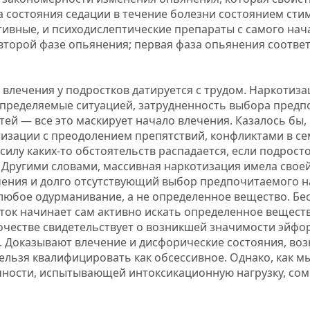
состояния седации в течение болезни состоянием стим
тивные, и психодислептические препараты с самого нач
второй фазе опьянения; первая фаза опьянения соответ
влечения у подростков датируется с трудом. Наркотиза
е определяемые ситуацией, затрудненность выбора пред
ей — все это маскирует начало влечения. Казалось бы,
изации с преодолением препятствий, конфликтами в се
силу каких-то обстоятельств распадается, если подрост
. Другими словами, массивная наркотизация имела свое
чения и долго отсутствующий выбор предпочитаемого н
любое одурманивание, а не определенное вещество. Б
ток начинает сам активно искать определенное вещест
очестве свидетельствует о возникшей значимости эйфо
Доказывают влечение и дисфорические состояния, во
льзя квалифицировать как обсессивное. Однако, как м
чности, испытывающей интоксикационную нагрузку, сом