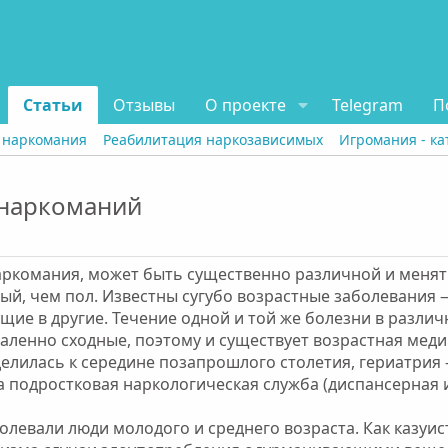
Статьи
Отзывы
О проекте
Telegram
П
 наркомания
Реабилитация наркозависимых
Игромания - ка
 наркоманий
аркомания, может быть существенно различной и менят
мый, чем пол. Известны сугубо возрастные заболевания 
щие в другие. Течение одной и той же болезни в разли
ленно сходные, поэтому и существует возрастная меди
елилась к середине позапрошлого столетия, гериатрия
на подростковая наркологическая служба (диспансерная 
олевали люди молодого и среднего возраста. Как казуи