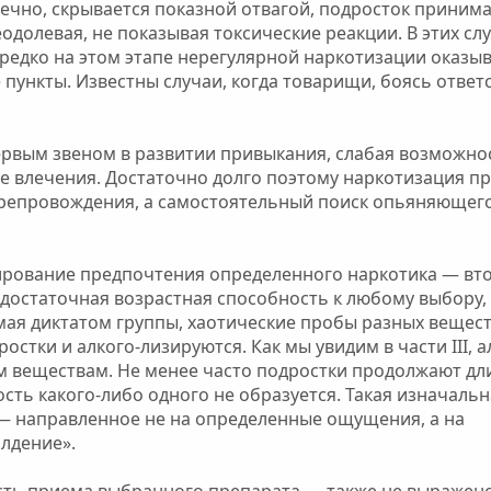
нечно, скрывается показной отвагой, подросток принима
олевая, не показывая токсические реакции. В этих сл
едко на этом этапе нерегулярной наркотизации оказы
пункты. Известны случаи, когда товарищи, боясь ответ
ервым звеном в развитии привыкания, слабая возможно
 влечения. Достаточно долго поэтому наркотизация п
препровождения, а самостоятельный поиск опьяняющего
ирование предпочтения определенного наркотика — вто
достаточная возрастная способность к любому выбору, 
ая диктатом группы, хаотические пробы разных вещест
остки и алкого-лизируются. Как мы увидим в части III, 
м веществам. Не менее часто подростки продолжают дл
ть какого-либо одного не образуется. Такая изначальн
— направленное не на определенные ощущения, а на
лдение».
сть приема выбранного препарата — также не выражено