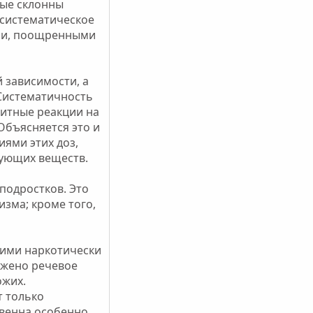
лые склонны
 систематическое
ыми, поощренными
 зависимости, а
Систематичность
щитные реакции на
 Объясняется это и
ями этих доз,
вующих веществ.
 подростков. Это
зма; кроме того,
чими наркотически
ажено речевое
ожих.
т только
твенна особенно