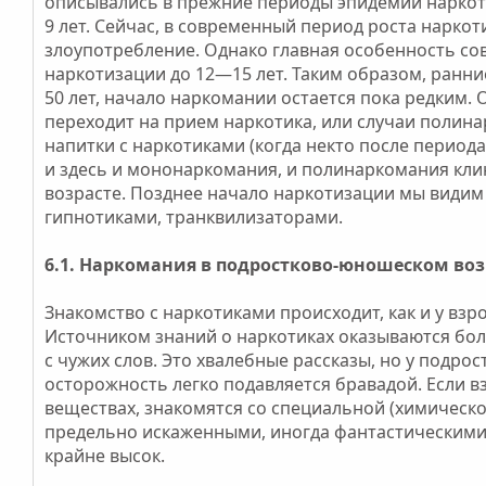
описывались в прежние периоды эпидемии нарко
и
9 лет. Сейчас, в современный период роста наркот
и
злоупотребление. Однако главная особенность с
наркотизации до 12—15 лет. Таким образом, ранн
50 лет, начало наркомании остается пока редким
переходит на прием наркотика, или случаи полин
напитки с наркотиками (когда некто после периода
и здесь и мононаркомания, и полинаркомания клин
возрасте. Позднее начало наркотизации мы видим
гипнотиками, транквилизаторами.
6.1. Наркомания в подростково-юношеском воз
Знакомство с наркотиками происходит, как и у взро
Источником знаний о наркотиках оказываются бол
с чужих слов. Это хвалебные рассказы, но у подро
осторожность легко подавляется бравадой. Если 
веществах, знакомятся со специальной (химическо
предельно искаженными, иногда фантастическими,
крайне высок.