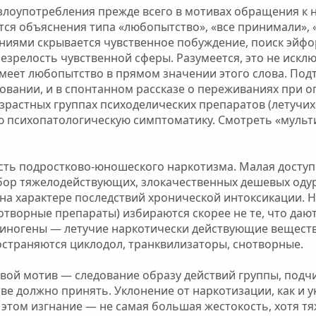
злоупотребления прежде всего в мотивах обращения к н
тся объяснения типа «любопытство», «все принимали», «
ниями скрывается чувственное побуждение, поиск эйфор
незрелость чувственной сферы. Разумеется, это не искл
меет любопытство в прямом значении этого слова. По
вании, и в спонтанном рассказе о переживаниях при о
зрастных группах психоделических препаратов (летучи
 психопатологическую симптоматику. Смотреть «мульти
ость подростково-юношеского наркотизма. Малая досту
ыбор тяжелодействующих, злокачественных дешевых о
на характере последствий хронической интоксикации. Н
отворные препараты) избираются скорее не те, что даю
циногены — летучие наркотически действующие веществ
остраняются циклодол, транквилизаторы, снотворные.
овой мотив — следование образу действий группы, подч
стве должно принять. Уклонение от наркотизации, как и 
и этом изгнание — не самая большая жестокость, хотя т