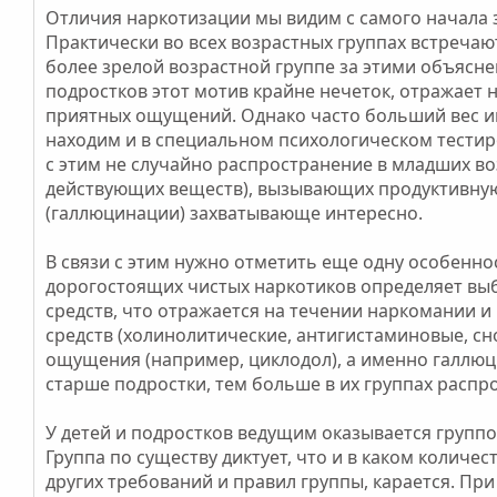
Отличия наркотизации мы видим с самого начала 
Практически во всех возрастных группах встречаю
более зрелой возрастной группе за этими объясне
подростков этот мотив крайне нечеток, отражает 
приятных ощущений. Однако часто больший вес и
находим и в специальном психологическом тестиро
с этим не случайно распространение в младших во
действующих веществ), вызывающих продуктивную
(галлюцинации) захватывающе интересно.
В связи с этим нужно отметить еще одну особенн
дорогостоящих чистых наркотиков определяет в
средств, что отражается на течении наркомании и 
средств (холинолитические, антигистаминовые, сн
ощущения (например, циклодол), а именно галлю
старше подростки, тем больше в их группах распр
У детей и подростков ведущим оказывается групп
Группа по существу диктует, что и в каком количе
других требований и правил группы, карается. Пр