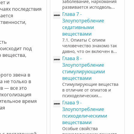
заболевание, наркомания
ет и
развивается исподволь...
учаях последствия
Глава 7 -
вается
Злоупотребление
ственности,
седативными
веществами
7.1. Опиаты С опием
сть
человечество знакомо так
роисходит под
давно, что он включен в...
 вещества,
Глава 8 -
Злоупотребление
стимулирующими
рого звена в
веществами
а не только в
Стимулирующие вещества
в — все это
в отличие от опиатов и
алкоголизация
психоделических...
ительное время
Глава 9 -
ая
Злоупотребление
психоделическими
веществами
Особые свойства
 с достаточной