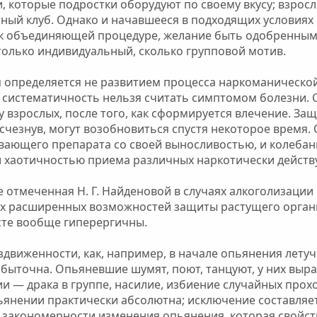
и, которые подростки оборудуют по своему вкусу; взрос
ьный клуб. Однако и начавшееся в подходящих условиях
е к объединяющей процедуре, желание быть одобренн
только индивидуальный, сколько групповой мотив.
 определяется не развитием процесса наркоманической
 систематичность нельзя считать симптомом болезни. 
у взрослых, после того, как сформируется влечение. За
исчезнув, могут возобновиться спустя некоторое время.
ающего препарата со своей выносливостью, и колебани
, и хаотичностью приема различных наркотически дейст
 отмеченная Н. Г. Найденовой в случаях алкоголизации
их расширенных возможностей защиты растущего органи
сте вообще гиперергичны.
здвиженности, как, например, в начале опьянения лету
быточна. Опьяневшие шумят, поют, танцуют, у них выр
и — драка в группе, насилие, избиение случайных прох
ьянении практически абсолютна; исключение составляе
 закономерности изменения опьянения, которая свойс