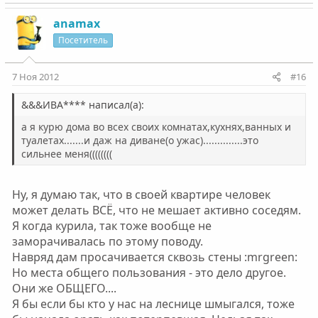
о
е
з
г
anamax
и
а
Посетитель
т
т
и
и
7 Ноя 2012
#16
в
в
н
н
&&&ИВА**** написал(а):
ы
ы
а я курю дома во всех своих комнатах,кухнях,ванных и
й
й
туалетах.......и даж на диване(о ужас)..............это
сильнее меня((((((((
г
г
о
о
л
л
Ну, я думаю так, что в своей квартире человек
о
о
может делать ВСЁ, что не мешает активно соседям.
с
с
Я когда курила, так тоже вообще не
заморачивалась по этому поводу.
Навряд дам просачивается сквозь стены :mrgreen:
Но места общего пользования - это дело другое.
Они же ОБЩЕГО....
Я бы если бы кто у нас на леснице шмыгался, тоже