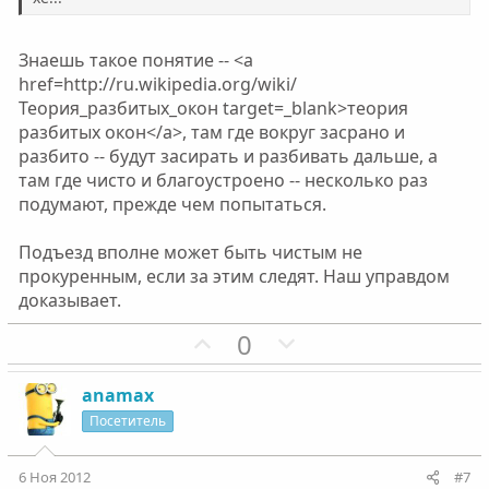
Знаешь такое понятие -- <a
href=http://ru.wikipedia.org/wiki/
Теория_разбитых_окон target=_blank>теория
разбитых окон</a>, там где вокруг засрано и
разбито -- будут засирать и разбивать дальше, а
там где чисто и благоустроено -- несколько раз
подумают, прежде чем попытаться.
Подъезд вполне может быть чистым не
прокуренным, если за этим следят. Наш управдом
доказывает.
П
Н
0
о
е
з
г
anamax
и
а
Посетитель
т
т
и
и
6 Ноя 2012
#7