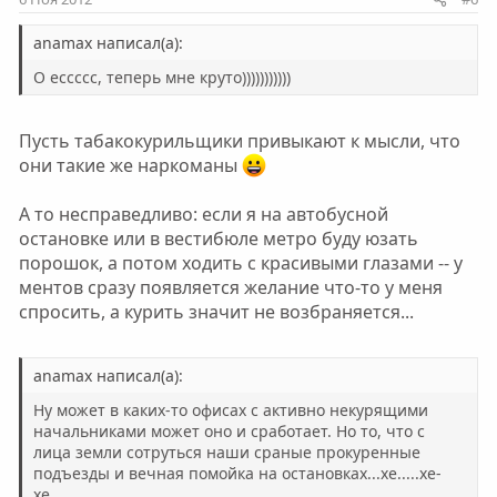
в
в
н
н
anamax написал(а):
ы
ы
О ессссс, теперь мне круто)))))))))))
й
й
г
г
Пусть табакокурильщики привыкают к мысли, что
о
о
они такие же наркоманы
л
л
о
о
А то несправедливо: если я на автобусной
с
с
остановке или в вестибюле метро буду юзать
порошок, а потом ходить с красивыми глазами -- у
ментов сразу появляется желание что-то у меня
спросить, а курить значит не возбраняется...
anamax написал(а):
Ну может в каких-то офисах с активно некурящими
начальниками может оно и сработает. Но то, что с
лица земли сотруться наши сраные прокуренные
подъезды и вечная помойка на остановках...хе.....хе-
хе...