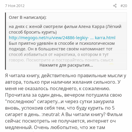
и
и
7 Ноя 2012
#20
в
в
н
н
Олег В написал(а):
ы
ы
на днях с женой смотрели фильм Алена Карра (Лёгкий
й
й
способ бросить курить)
http://megogo.net/ru/view/24886-legkiy- ... karra.html
г
г
Был приятно удевлён в способе и психологическом
о
о
подходе. Он в большенстве своём напоминает тот
л
л
способ избавиться от наркотика, о котором я тут
о
о
говорю. Посмотрите и посторайтесь понять смысл
Нажмите для раскрытия...
с
с
этого способа! Всё очень просто на самом деле!
Я читала книгу, действительно правильные мысли у
автора, только при наличии желания сильного. У
меня не оказалось последнего, к сожалению.
Прочитала за один день, вечером потушила свою
"последнюю" сигарету...и через сутки закурила
вновь, успокоив себя тем, что буду курить по 5
сигарет в день. :neutral: А Вы читали книгу? Фильм
сейчас посмотреть не получается, интернет оч
медленный. Очень любопытно, что же там