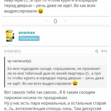
квартиры (!) , a про то чтобы курить в коридоре
й
й
перед дверью -- речь даже не идёт. Во как всех
г
г
выдрессировали
о
о
П
Н
0
л
л
о
е
о
о
з
г
с
с
anamax
и
а
Посетитель
т
т
и
и
6 Ноя 2012
#10
в
в
н
н
sp написал(а):
ы
ы
Ко мне подходили соседи, спрашивали, не проникает
й
й
ли ко мне табачный дым из ихней квартиры (!) , a про
то чтобы курить в коридоре перед дверью -- речь даже
г
г
не идёт. Во как всех выдрессировали
о
о
л
л
Вот свезло тебе так свезло...Я б таким соседям
о
о
пирожки носила по праздникам.
с
с
Ну у нас есть пара нормальных, а остальные старая
е...ть..ентеллиге́нция-сплошь синь. Там дискуссия