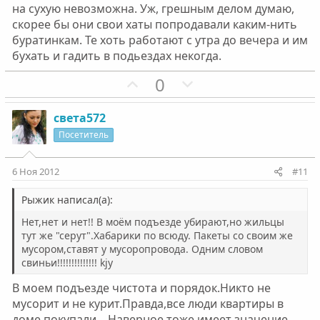
на сухую невозможна. Уж, грешным делом думаю,
скорее бы они свои хаты попродавали каким-нить
буратинкам. Те хоть работают с утра до вечера и им
бухать и гадить в подьездах некогда.
П
Н
0
о
е
з
г
света572
и
а
Посетитель
т
т
и
и
6 Ноя 2012
#11
в
в
н
н
Рыжик написал(а):
ы
ы
Нет,нет и нет!! В моём подъезде убирают,но жильцы
й
й
тут же "серут".Хабарики по всюду. Пакеты со своим же
мусором,ставят у мусоропровода. Одним словом
г
г
свиньи!!!!!!!!!!!!!! kjy
о
о
л
л
В моем подъезде чистота и порядок.Никто не
о
о
мусорит и не курит.Правда,все люди квартиры в
доме покупали....Наверное тоже имеет значение....