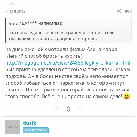
т
т
и
и
7 Ноя 2012
#18
в
в
н
н
&&&ИВА**** написал(а):
ы
ы
эта соска единственное извращение,что мы себе
й
й
позволили оставить в рационе :mrgreen:
г
г
на днях с женой смотрели фильм Алена Карра
о
о
(Лёгкий способ бросить курить)
л
л
http://megogo.net/ru/view/24886-legkiy- ... karra.html
о
о
Был приятно удевлён в способе и психологическом
с
с
подходе. Он в большенстве своём напоминает тот
способ избавиться от наркотика, о котором я тут
говорю. Посмотрите и посторайтесь понять смысл
этого способа! Всё очень просто на самом деле!
П
Н
0
о
е
з
г
dusik
и
а
Посетитель