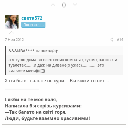
г
П
г
Н
0
о
о
о
е
л
з
л
г
света572
о
и
о
а
Посетитель
с
т
с
т
и
и
7 Ноя 2012
#14
в
в
н
н
&&&ИВА**** написал(а):
ы
ы
а я курю дома во всех своих комнатах,кухнях,ванных и
й
й
туалетах.......и даж на диване(о ужас)..............это
сильнее меня((((((((
г
г
о
о
Хотя бы в спальне не кури.....Вытяжки то нет....
л
л
_________________
о
о
с
с
І якби на те моя воля,
Написала б я скрізь курсивами:
—Так багато на світі горя,
Люди, будьте взаємно красивими!