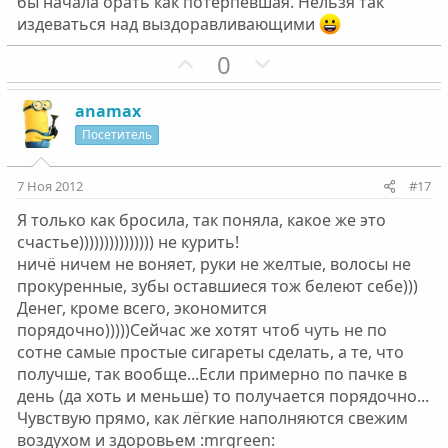
бы начала орать как потерпевшая. Нельзя так
издеваться над выздоравливающими
П
Н
0
о
е
з
г
anamax
и
а
Посетитель
т
т
и
и
7 Ноя 2012
#17
в
в
Я только как бросила, так поняла, какое же это
н
н
счастье))))))))))))))) не курить!
ы
ы
ничё ничем не воняет, руки не желтые, волосы не
й
й
прокуренные, зубы оставшиеся тож белеют себе)))
г
г
Денег, кроме всего, экономится
о
о
порядочно)))))Сейчас же хотят чтоб чуть не по
л
л
сотне самые простые сигареты сделать, а те, что
о
о
получше, так вообще...Если примерно по пачке в
с
с
день (да хоть и меньше) то получается порядочно...
Чувствую прямо, как лёгкие наполняются свежим
воздухом и здоровьем :mrgreen: