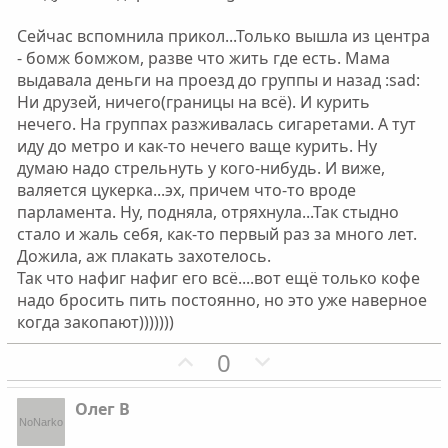
Сейчас вспомнила прикол...Только вышла из центра
- бомж бомжом, разве что жить где есть. Мама
выдавала деньги на проезд до группы и назад :sad:
Ни друзей, ничего(границы на всё). И курить
нечего. На группах разживалась сигаретами. А тут
иду до метро и как-то нечего ваще курить. Ну
думаю надо стрельнуть у кого-нибудь. И виже,
валяется цукерка...эх, причем что-то вроде
парламента. Ну, подняла, отряхнула...Так стыдно
стало и жаль себя, как-то первый раз за много лет.
Дожила, аж плакать захотелось.
Так что нафиг нафиг его всё....вот ещё только кофе
надо бросить пить постоянно, но это уже наверное
когда закопают)))))))
П
Н
0
о
е
з
г
Олег В
и
а