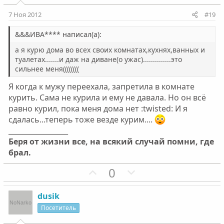
т
т
и
и
7 Ноя 2012
#19
в
в
н
н
&&&ИВА**** написал(а):
ы
ы
а я курю дома во всех своих комнатах,кухнях,ванных и
й
й
туалетах.......и даж на диване(о ужас)..............это
сильнее меня((((((((
г
г
о
о
Я когда к мужу переехала, запретила в комнате
л
л
курить. Сама не курила и ему не давала. Но он всё
о
о
равно курил, пока меня дома нет :twisted: И я
с
с
сдалась...теперь тоже везде курим....
_________________
Беря от жизни все, на всякий случай помни, где
брал.
П
Н
0
о
е
з
г
dusik
и
а
Посетитель
т
т