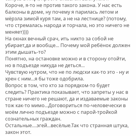
Короче, я-то не против такого закона. У нас есть
балконы в доме, ну почему я парилась летом и
мёрзла зимой куря там, а не на лестнице? (потому,
что стремалась народа и торчала, но это ничего не
меняет))))
На окнах вечный срач, ить никто за собой не
убирает,да и вообще... Почему мой ребёнок должен
этим дышать-то?
Понятно, на остановке можно и в сторону отойти,
но в подъезде никуда не деться...
Чувствую нутром, что не по людски как-то это - ну и
хрен с ним...я бы тоже одобрила.
Вопрос в том, что кто за порядком-то будет
следить? Практика показывает, что запреты у нас в
стране ничего не решают, да и издаваемые законы
тож как-то мимо...Договориться по-человечески в
моём лично подъезде можно с парой-тройкой
сознательных граждан.
Остальные....эгей...весёлые.Так что странная штука,
закон этот.