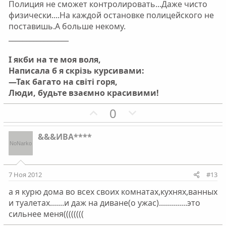
л
л
Полиция не сможет контролировать...Даже чисто
о
о
физически....На каждой остановке полицейского не
поставишь.А больше некому.
с
с
_________________
І якби на те моя воля,
Написала б я скрізь курсивами:
—Так багато на світі горя,
Люди, будьте взаємно красивими!
П
Н
0
о
е
з
г
&&&ИВА****
и
а
т
т
и
и
7 Ноя 2012
#13
в
в
а я курю дома во всех своих комнатах,кухнях,ванных
н
н
и туалетах.......и даж на диване(о ужас)..............это
ы
ы
сильнее меня((((((((
й
й