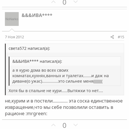
П
Н
0
о
е
з
г
&&&ИВА****
и
а
т
т
и
и
7 Ноя 2012
#15
в
в
н
н
света572 написал(а):
ы
ы
&&&ИВА**** написал(а):
й
й
г
г
а я курю дома во всех своих
о
о
комнатах,кухнях,ванных и туалетах.......и даж на
диване(о ужас)..............это сильнее меня((((((((
л
л
о
о
Хотя бы в спальне не кури.....Вытяжки то нет....
с
с
не,курим и в постели............. эта соска единственное
извращение,что мы себе позволили оставить в
рационе :mrgreen:
П
Н
0