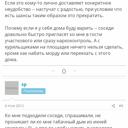
о
о
Если это кому-то лично доставляет конкретное
неудобство -- настучат с радостью, при условии что
с
с
есть шансы таким образом это прекратить.
Почему если я у себя дома буду варить -- соседи
довольно быстро пригласят ко мне в гости
участкового или сразу наркоконтроль. А с
курильщиками на площадке ничего нельзя сделать,
кроме как набить морду или переехать с этого
дома.
П
Н
0
о
е
з
г
sp
и
а
Посетитель
т
т
и
и
6 Ноя 2012
#9
в
в
Ко мне подходили соседи, спрашивали, не
н
н
проникает ли ко мне табачный дым из ихней
ы
ы