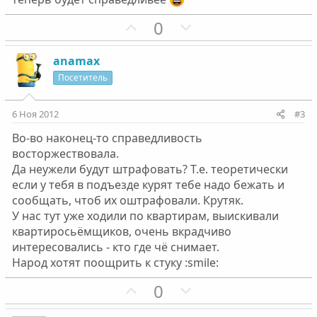
П
Н
0
о
е
з
г
anamax
и
а
Посетитель
т
т
и
и
6 Ноя 2012
#3
в
в
Во-во наконец-то справедливость
н
н
восторжествовала.
ы
ы
Да неужели будут штрафовать? Т.е. теоретически
й
й
если у тебя в подъезде курят тебе надо бежать и
г
г
сообщать, чтоб их оштрафовали. Крутяк.
о
о
У нас тут уже ходили по квартирам, выискивали
л
л
квартиросьёмщиков, очень вкрадчиво
о
о
интересовались - кто где чё снимает.
с
с
Народ хотят поощрить к стуку :smile:
П
Н
0
о
е