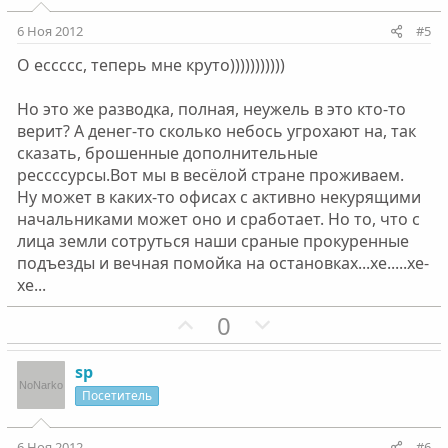
т
т
и
и
6 Ноя 2012
#5
в
в
О ессссс, теперь мне круто)))))))))))
н
н
ы
ы
Но это же разводка, полная, неужель в это кто-то
й
й
верит? А денег-то сколько небось угрохают на, так
г
г
сказать, брошенные дополнительные
о
о
рессссурсы.Вот мы в весёлой стране проживаем.
л
л
Ну может в каких-то офисах с активно некурящими
о
о
начальниками может оно и сработает. Но то, что с
с
с
лица земли сотруться наши сраные прокуренные
подъезды и вечная помойка на остановках...хе.....хе-
хе...
П
Н
0
о
е
з
г
sp
и
а
Посетитель
т
т
и
и
6 Ноя 2012
#6