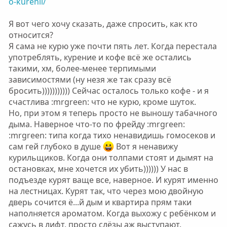
o-kurenii/
Я вот чего хочу сказать, даже спросить, как кто
относится?
Я сама не курю уже почти пять лет. Когда перестала
употреблять, курение и кофе всё же остались
такими, хм, более-менее терпимыми
зависимостями (ну незя же так сразу всё
бросить))))))))))) Сейчас осталось только кофе - и я
счастлива :mrgreen: что не курю, кроме шуток.
Но, при этом я теперь просто не выношу табачного
дыма. Наверное что-то по фрейду :mrgreen:
:mrgreen: типа когда тихо ненавидишь гомосеков и
сам гей глубоко в душе
Вот я ненавижу
курильщиков. Когда они толпами стоят и дымят на
остановках, мне хочется их убить)))))) У нас в
подъезде курят ваще все, наверное. И курят именно
на лестницах. Курят так, что через мою двойную
дверь сочится ё...й дым и квартира прям таки
наполняется ароматом. Когда выхожу с ребёнком и
сажусь в лифт, просто слёзы аж выступают.