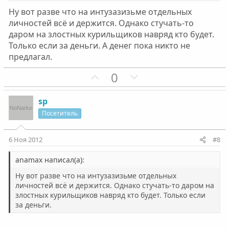
в
в
Ну вот разве что на интузазизьме отдельных
н
н
личностей всё и держится. Однако стучать-то
ы
ы
даром на злостных курильщиков навряд кто будет.
й
й
Только если за деньги. А денег пока никто не
г
г
предлагал.
о
о
П
Н
0
л
л
о
е
о
о
з
г
с
с
sp
и
а
Посетитель
т
т
и
и
6 Ноя 2012
#8
в
в
н
н
anamax написал(а):
ы
ы
Ну вот разве что на интузазизьме отдельных
й
й
личностей всё и держится. Однако стучать-то даром на
злостных курильщиков навряд кто будет. Только если
г
г
за деньги.
о
о
л
л