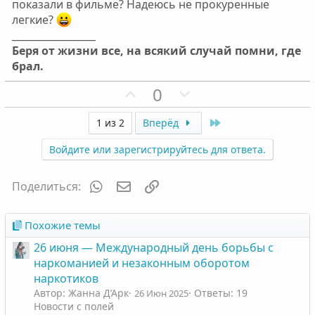
показали в фильме? Надеюсь не прокуренные
легкие?
_________________
Беря от жизни все, на всякий случай помни, где
брал.
П
Н
0
о
е
з
г
Last
1 из 2
Вперёд
и
а
Войдите или зарегистрируйтесь для ответа.
т
т
и
и
WhatsApp
Электронная почта
Ссылка
Поделиться:
в
в
н
н
ы
ы
Похожие темы
й
й
26 июня — Международный день борьбы с
г
г
наркоманией и незаконным оборотом
о
о
наркотиков
л
л
Автор: Жанна Д’Арк
Ответы: 19
26 Июн 2025
Новости с полей
о
о