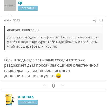
з
г
sp
и
а
Посетитель
т
т
и
и
6 Ноя 2012
#4
в
в
н
н
anamax написал(а):
ы
ы
Да неужели будут штрафовать? Т.е. теоретически если
й
й
у тебя в подъезде курят тебе надо бежать и сообщать,
чтоб их оштрафовали. Крутяк.
г
г
о
о
л
л
Если в подъезде есть злые соседи которых
о
о
раздражает дым просачивающийся с лестничной
с
с
площадки -- у них теперь появится
дополнительный аргумент
П
Н
0
о
е
з
г
anamax
и
а
Посетитель