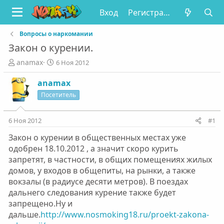
Вход
Регистрация
Вопросы о наркомании
Закон о курении.
А
Д
anamax
6 Ноя 2012
в
а
т
т
anamax
о
а
Посетитель
р
н
т
а
е
ч
6 Ноя 2012
#1
м
а
Закон о курении в общественных местах уже
ы
л
а
одобрен 18.10.2012 , а значит скоро курить
запретят, в частности, в общих помещениях жилых
домов, у входов в общепиты, на рынки, а также
вокзалы (в радиусе десяти метров). В поездах
дальнего следования курение также будет
запрещено.Ну и
дальше.
http://www.nosmoking18.ru/proekt-zakona-