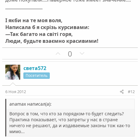
с
с
_________________
І якби на те моя воля,
Написала б я скрізь курсивами:
—Так багато на світі горя,
Люди, будьте взаємно красивими!
П
Н
0
о
е
з
г
света572
и
а
Посетитель
т
т
и
и
6 Ноя 2012
#12
в
в
н
н
anamax написал(а):
ы
ы
Вопрос в том, что кто за порядком-то будет следить?
й
й
Практика показывает, что запреты у нас в стране
ничего не решают, да и издаваемые законы тож как-то
г
г
мимо...
о
о