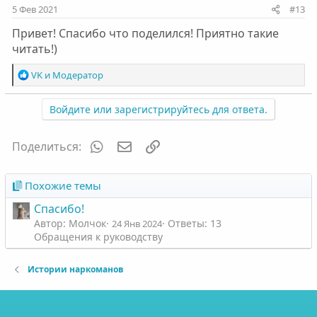
:
5 Фев 2021
#13
Привет! Спасибо что поделился! Приятно такие
читать!)
Р
VK
и
Модератор
е
а
Войдите или зарегистрируйтесь для ответа.
к
ц
и
WhatsApp
Электронная почта
Ссылка
Поделиться:
и
:
Похожие темы
Спасибо!
Автор: Молчок
Ответы: 13
24 Янв 2024
Обращения к руководству
Истории наркоманов