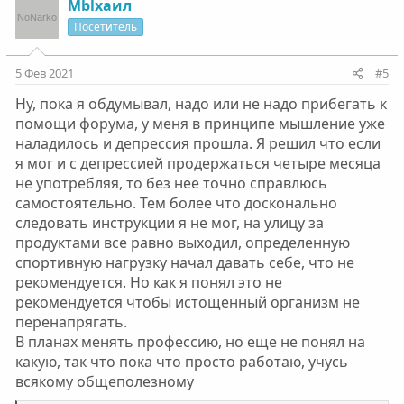
к
Мblxaил
ц
Посетитель
и
и
:
5 Фев 2021
#5
Ну, пока я обдумывал, надо или не надо прибегать к
помощи форума, у меня в принципе мышление уже
наладилось и депрессия прошла. Я решил что если
я мог и с депрессией продержаться четыре месяца
не употребляя, то без нее точно справлюсь
самостоятельно. Тем более что досконально
следовать инструкции я не мог, на улицу за
продуктами все равно выходил, определенную
спортивную нагрузку начал давать себе, что не
рекомендуется. Но как я понял это не
рекомендуется чтобы истощенный организм не
перенапрягать.
В планах менять профессию, но еще не понял на
какую, так что пока что просто работаю, учусь
всякому общеполезному