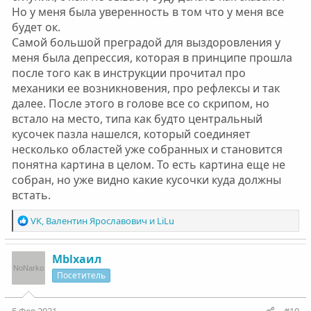
Но у меня была уверенность в том что у меня все
будет ок.
Самой большой преградой для выздоровления у
меня была депрессия, которая в принципе прошла
после того как в инструкции прочитал про
механики ее возникновения, про рефлексы и так
далее. После этого в голове все со скрипом, но
встало на место, типа как будто центральный
кусочек пазла нашелся, который соединяет
несколько областей уже собранных и становится
понятна картина в целом. То есть картина еще не
собран, но уже видно какие кусочки куда должны
встать.
Р
VK
,
Валентин Ярославович
и
LiLu
е
а
к
Мblxaил
ц
Посетитель
и
и
: