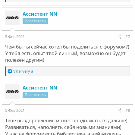
е
общеполезному
а
к
Ассистент NN
ц
Посетитель
и
и
:
5 Фев 2021
#7
Чем бы ты сейчас хотел бы поделиться с форумом?)
У тебя есть опыт твой личный, возможно он будет
полезен другим)
Р
VK
и
very a
е
а
к
Ассистент NN
ц
Посетитель
и
и
:
5 Фев 2021
#8
Твое выздоровление может продолжаться дальше)
Развиваться, наполнять себя новыми знаниями)
У нас на форуме есть библиотека, в ней можешь