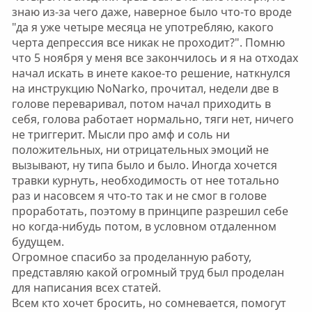
знаю из-за чего даже, наверное было что-то вроде
"да я уже четыре месяца не употребляю, какого
черта депрессия все никак не проходит?". Помню
что 5 ноября у меня все закончилось и я на отходах
начал искать в инете какое-то решение, наткнулся
на инструкцию NoNarko, прочитал, недели две в
голове переваривал, потом начал приходить в
себя, голова работает нормально, тяги нет, ничего
не триггерит. Мысли про амф и соль ни
положительных, ни отрицательных эмоций не
вызывают, ну типа было и было. Иногда хочется
травки курнуть, необходимость от нее тотально
раз и насовсем я что-то так и не смог в голове
проработать, поэтому в принципе разрешил себе
но когда-нибудь потом, в условном отдаленном
будущем.
Огромное спасибо за проделанную работу,
представляю какой огромный труд был проделан
для написания всех статей.
Всем кто хочет бросить, но сомневается, помогут