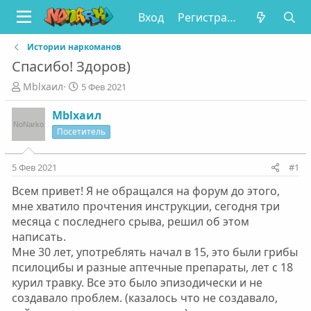
Вход
Регистрация
Истории наркоманов
Спасибо! Здоров)
А
Д
Мblxaил
5 Фев 2021
в
а
т
т
Мblxaил
о
а
Посетитель
р
н
т
а
е
ч
5 Фев 2021
#1
м
а
Всем привет! Я не обращался на форум до этого,
ы
л
а
мне хватило прочтения инструкции, сегодня три
месяца с последнего срыва, решил об этом
написать.
Мне 30 лет, употреблять начал в 15, это были грибы
псилоцибы и разные аптечные препараты, лет с 18
курил травку. Все это было эпизодически и не
создавало проблем. (казалось что не создавало,