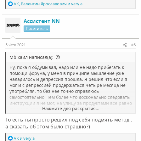
Р
VK
,
Валентин Ярославович
и
very a
е
а
к
Ассистент NN
ц
Посетитель
и
и
:
5 Фев 2021
#6
Мblxaил написал(а):
Ну, пока я обдумывал, надо или не надо прибегать к
помощи форума, у меня в принципе мышление уже
наладилось и депрессия прошла. Я решил что если я
мог и с депрессией продержаться четыре месяца не
употребляя, то без нее точно справлюсь
самостоятельно. Тем более что досконально следовать
инструкции я не мог, на улицу за продуктами все равно
Нажмите для раскрытия...
выходил, определенную спортивную нагрузку начал
давать себе, что не рекомендуется. Но как я понял это
То есть ты просто решил под себя подмять метод ,
не рекомендуется чтобы истощенный организм не
а сказать об этом было страшно?)
перенапрягать.
В планах менять профессию, но еще не понял на
Р
VK
и
very a
какую, так что пока что просто работаю, учусь всякому