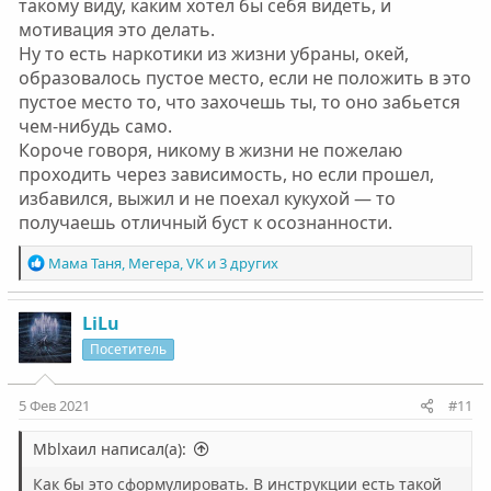
такому виду, каким хотел бы себя видеть, и
мотивация это делать.
Ну то есть наркотики из жизни убраны, окей,
образовалось пустое место, если не положить в это
пустое место то, что захочешь ты, то оно забьется
чем-нибудь само.
Короче говоря, никому в жизни не пожелаю
проходить через зависимость, но если прошел,
избавился, выжил и не поехал кукухой — то
получаешь отличный буст к осознанности.
Р
Мама Таня
,
Мегера
,
VK
и 3 других
е
а
к
LiLu
ц
Посетитель
и
и
:
5 Фев 2021
#11
Мblxaил написал(а):
Как бы это сформулировать. В инструкции есть такой