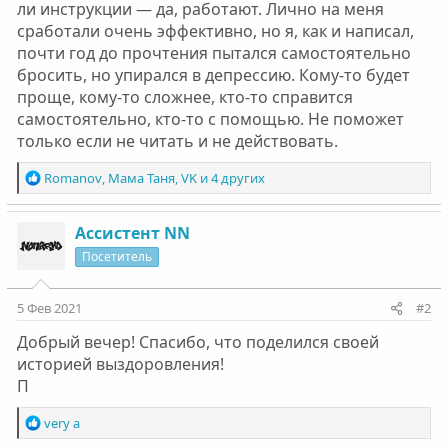
ли инструкции — да, работают. Лично на меня
сработали очень эффективно, но я, как и написал,
почти год до прочтения пытался самостоятельно
бросить, но упирался в депрессию. Кому-то будет
проще, кому-то сложнее, кто-то справится
самостоятельно, кто-то с помощью. Не поможет
только если не читать и не действовать.
Р
Romanov
,
Мама Таня
,
VK
и 4 других
е
а
к
Ассистент NN
ц
Посетитель
и
и
:
5 Фев 2021
#2
Добрый вечер! Спасибо, что поделился своей
историей выздоровления!
П
Р
very a
е