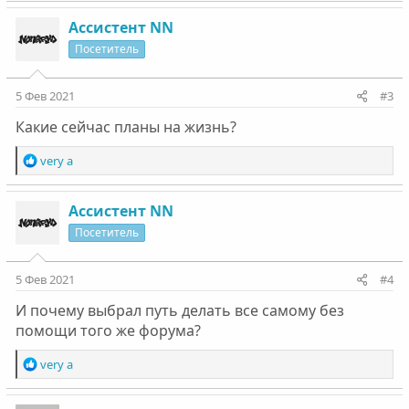
а
к
Ассистент NN
ц
Посетитель
и
и
:
5 Фев 2021
#3
Какие сейчас планы на жизнь?
Р
very a
е
а
к
Ассистент NN
ц
Посетитель
и
и
:
5 Фев 2021
#4
И почему выбрал путь делать все самому без
помощи того же форума?
Р
very a
е
а