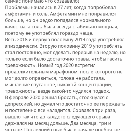
сейчас понимаю что создавало)
Проблемы начались в 27 лет, когда попробовал
амфетамин и соль. Амфетамин мне понравился
больше, но он редко попадался нормального
качества, а соль была всегда стабильно мощная,
поэтому ее употреблял гораздо чаще.
Весь 2018 и первую половину 2019 года употреблял
эпизодически. Вторую половину 2019 употреблять
стал постоянно, мог сделать перерыв на неделю, но
только если было достаточно травы, чтобы гасить
тревожность. Новый год 2020 встретил
продолжительным марафоном, после которого не
мог долго оправиться, голова не работала,
мышление спутанное, никакой концентрации,
тревожность, везде какой-то чудился подвох.
В феврале 2020 решил бросать, столкнулся с
депрессией, но думал что достаточно ее переждать
и постепенно все наладится. Сорвался три раза,
вышло так что до каждого следующего срыва
держался на месяц дольше. Два месяца, три и
четыре. Последний срыв был в начале ноября, не