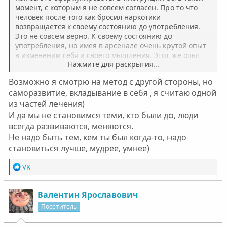
момент, с которым я не совсем согласен. Про то что
человек после того как бросил наркотики
возвращается к своему состоянию до употребления.
Это не совсем верно. К своему состоянию до
употребления, но имея в арсенале очень крутой опыт
в изменении себя и своего мышления. Этот же опыт
Нажмите для раскрытия...
дальше применим чтобы избавиться уже не от
наркомании, а от чего-то еще что мешает жить.
Возможно я смотрю на метод с другой стороны, но
Например от прокрастинации. И после преодоления
саморазвитие, вкладывание в себя , я считаю одной
настолько сильного врага как зависимость, появляется
из частей лечения)
и уверенность в успехе, что можно изменить себя
дальше, привести к такому виду, каким хотел бы себя
И да мы не становимся теми, кто были до, люди
видеть, и мотивация это делать.
всегда развиваются, меняются.
Ну то есть наркотики из жизни убраны, окей,
Не надо быть тем, кем ты был когда-то, надо
образовалось пустое место, если не положить в это
становиться лучше, мудрее, умнее)
пустое место то, что захочешь ты, то оно забьется чем-
нибудь само.
Р
VK
Короче говоря, никому в жизни не пожелаю проходить
е
через зависимость, но если прошел, избавился, выжил
а
и не поехал кукухой — то получаешь отличный буст к
к
Валентин Ярославович
осознанности.
ц
Посетитель
и
и