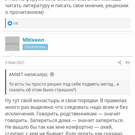
читать литературу и писать свое мнение, рецензии
о прочитанном)
Р
VK
е
а
к
Мblxaил
ц
Посетитель
и
и
:
5 Фев 2021
#9
ANNET написал(а):
То есть ты просто решил под себя подмять метод , а
сказать об этом было страшно?)
Ну тут свой монастырь и свои порядки. В правилах
много раз выделено что следовать надо всем и без
исключения. Говорить родственникам — значит
говорить. Запереться дома — значит запереться.
Не вышло бы так как мне комфортно — окей,
сглупил, с кем не бывает, буду делать как сказано.