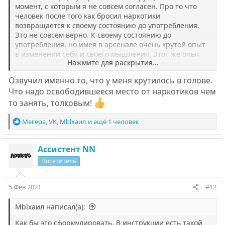
момент, с которым я не совсем согласен. Про то что
человек после того как бросил наркотики
возвращается к своему состоянию до употребления.
Это не совсем верно. К своему состоянию до
употребления, но имея в арсенале очень крутой опыт
в изменении себя и своего мышления. Этот же опыт
Нажмите для раскрытия...
дальше применим чтобы избавиться уже не от
наркомании, а от чего-то еще что мешает жить.
Озвучил именно то, что у меня крутилось в голове.
Например от прокрастинации. И после преодоления
Что надо освободившееся место от наркотиков чем
настолько сильного врага как зависимость, появляется
и уверенность в успехе, что можно изменить себя
то занять, толковым!
дальше, привести к такому виду, каким хотел бы себя
видеть, и мотивация это делать.
Р
Мегера
,
VK
,
Мblxaил
и ещё 1 человек
Ну то есть наркотики из жизни убраны, окей,
е
а
образовалось пустое место, если не положить в это
к
Ассистент NN
пустое место то, что захочешь ты, то оно забьется чем-
ц
нибудь само.
Посетитель
и
Короче говоря, никому в жизни не пожелаю проходить
и
через зависимость, но если прошел, избавился, выжил
:
5 Фев 2021
#12
и не поехал кукухой — то получаешь отличный буст к
осознанности.
Мblxaил написал(а):
Как бы это сформулировать. В инструкции есть такой