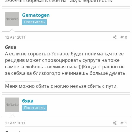
ЗАРАНЕЕ обрекать себя на такую вероятность
Gematogen
Посетитель
12 Авг 2011
#10
бяка
А если не сорветься?она же будет понимать,что ее
рецидив может спровоцировать супруга на тоже
самое..а любовь - великая сила!)))Когда страшно не
за себя,а за близкого,то начинаешь больше думать
_________________
Меня можно сбить с ног,но нельзя сбить с пути.
бяка
Посетитель
12 Авг 2011
#11