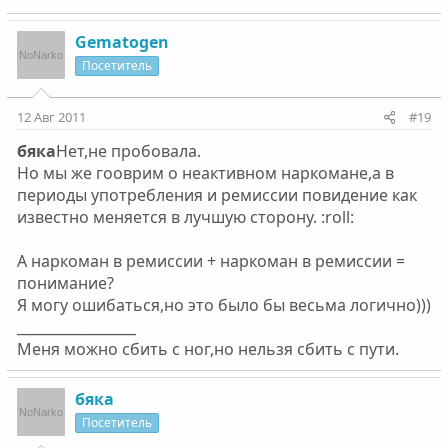
Gematogen
Посетитель
12 Авг 2011
#19
бяка
Нет,не пробовала.
Но мы же гооврим о неактивном наркомане,а в
периоды употребления и ремиссии повидение как
известно меняется в лучшую сторону. :roll:
А наркоман в ремиссии + наркоман в ремиссии =
понимание?
Я могу ошибаться,но это было бы весьма логично)))
_________________
Меня можно сбить с ног,но нельзя сбить с пути.
бяка
Посетитель