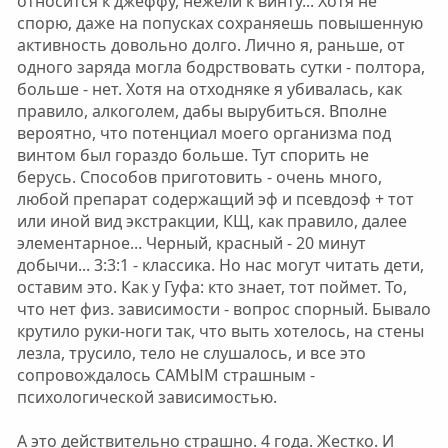
относится к джеффу, нежели к винту... Хотя не
спорю, даже на попусках сохраняешь повышенную
активность довольно долго. Лично я, раньше, от
одного заряда могла бодрствовать сутки - полтора,
больше - нет. Хотя на отходняке я убивалась, как
правило, алкоголем, дабы вырубиться. Вполне
вероятно, что потенциал моего организма под
винтом был гораздо больше. Тут спорить не
берусь. Способов приготовить - очень много,
любой препарат содержащий эф и псевдоэф + тот
или иной вид экстракции, КЩ, как правило, далее
элементарное... Черный, красный - 20 минут
добычи... 3:3:1 - классика. Но нас могут читать дети,
оставим это. Как у Гуфа: кто знает, тот поймет. То,
что нет физ. зависимости - вопрос спорный. Бывало
крутило руки-ноги так, что выть хотелось, на стены
лезла, трусило, тело не слушалось, и все это
сопровождалось САМЫМ страшным -
психологической зависимостью.
А это действительно страшно. 4 года. Жестко. И