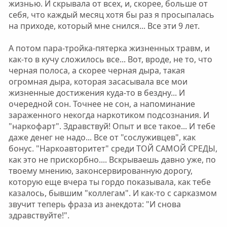
жизнью. И скрывала от всех, и, скорее, больше от
себя, что каждый месяц хотя бы раз я просыпалась
на приходе, который мне снился... Все эти 9 лет.
А потом пара-тройка-пятерка жизненных травм, и
как-то в кучу сложилось все... Вот, вроде, не то, что
черная полоса, а скорее черная дыра, такая
огромная дыра, которая засасывала все мои
жизненные достижения куда-то в бездну... И
очередной сон. Точнее не сон, а напоминание
зараженного некогда наркотиком подсознания. И
"наркофарт". Здравствуй! Опыт и все такое... И тебе
даже денег не надо... Все от "сослуживцев", как
бонус. "Наркоавторитет" среди ТОЙ САМОЙ СРЕДЫ,
как это не прискорбно.... Вскрываешь давно уже, по
твоему мнению, законсервированную дорогу,
которую еще вчера ты гордо показывала, как тебе
казалось, бывшим "коллегам". И как-то с сарказмом
звучит теперь фраза из анекдота: "И снова
здравствуйте!".