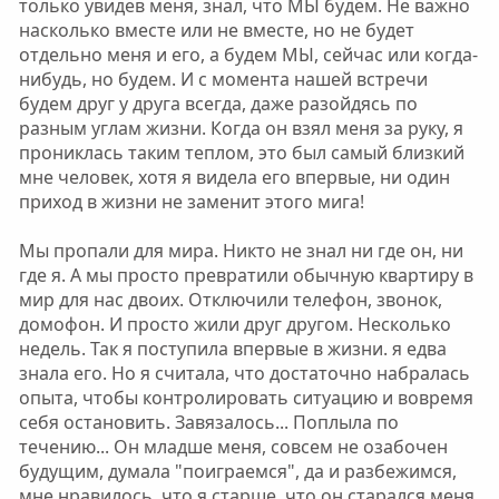
только увидев меня, знал, что МЫ будем. Не важно
насколько вместе или не вместе, но не будет
отдельно меня и его, а будем МЫ, сейчас или когда-
нибудь, но будем. И с момента нашей встречи
будем друг у друга всегда, даже разойдясь по
разным углам жизни. Когда он взял меня за руку, я
прониклась таким теплом, это был самый близкий
мне человек, хотя я видела его впервые, ни один
приход в жизни не заменит этого мига!
Мы пропали для мира. Никто не знал ни где он, ни
где я. А мы просто превратили обычную квартиру в
мир для нас двоих. Отключили телефон, звонок,
домофон. И просто жили друг другом. Несколько
недель. Так я поступила впервые в жизни. я едва
знала его. Но я считала, что достаточно набралась
опыта, чтобы контролировать ситуацию и вовремя
себя остановить. Завязалось... Поплыла по
течению... Он младше меня, совсем не озабочен
будущим, думала "поиграемся", да и разбежимся,
мне нравилось, что я старше, что он старался меня