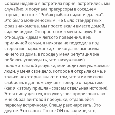
Совсем недавно я встретила парня, встретились мы
случайно, я покупала прекурсоры в соседнем
городе, он тоже. "Рыбак рыбака видит издалека".
Это было молниеносным. Не было стандартных
фраз знакомства, мы просто ехали вместе домой,
сидели рядом. Он просто взял меня за руку. Я не
отношусь к дамам легкого поведения, я из
приличной семьи, я никогда не подходила под
стереотип наркоманки, я никогда не выносила
ничего из дома, в городе у меня репутация (не
побоюсь утверждать, что заслуженная)
положительной девушки, мои родители уважаемые
люди, у меня свое дело, которое я открыла сама, и
только некоторые знают о том, что я имею свои
слабости, в данном случае я говорю о наркотике
(как я к этому пришла - совсем отдельная история).
Это я пишу для тех, кто уже успел прорисовать во
мне образ винтовой поебушки, отдавшейся
первому встречному. Спешу разочаровать. Это
другое. Это взрыв. Позже ОН сказал мне, что,