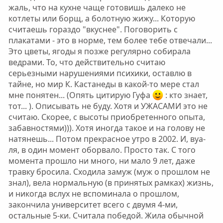
жаль, что на кухне чаще готовишь далеко не
котлеты или борщ, а болотную жижу... Которую
считаешь гораздо "вкуснее". Поговорить с
плакатами - это в норме, тем более тебе отвечали...
Это цветы, ягоды я позже регулярно собирала
ведрами. То, что действительно считаю
серьезными нарушениями психики, оставлю в
тайне, но мир К. Кастанеды в какой-то мере стал
мне понятен... (Опять цитирую Гуфа
: кто знает,
тот... ). Описывать не буду. Хотя и УЖАСАМИ это не
считаю. Скорее, с высоты приобретенного опыта,
забавностями))). Хотя иногда такое и на голову не
натянешь... Потом прекрасное утро в 2002. И, вуа-
ля, в один момент оборвало. Просто так. С того
момента прошло ни много, ни мало 9 лет, даже
травку бросила. Сходила замуж (муж о прошлом не
знал), вела нормальную (в принятых рамках) жизнь,
и никогда вслух не вспоминала о прошлом,
закончила университет всего с двумя 4-ми,
остальные 5-ки. Считала победой. Жила обычной