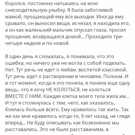
боролся, постоянно натыкаясь на мою
снисходительную улыбку. Я была заботливой
мамой, прощающей ему все выходки. Иногда ему
срывало, он выносил вещи, исчезал, я находила его,
а он как маленький мальчик опускал глаза, просил
прощения, возвращался домой... Проходило три-
четыре недели и по-новой.
В один день я сломалась, я понимала, что это
ошибка, но ничего уже не могла с собой поделать.
Нет. Тут речь не идет о любви, воспетой классикой.
Тут речь идет о растворении в человеке. Полном. И
в тот момент, когда я это поняла, я поняла еще одну
вещь, что я хочу НЕ КОЛОТЬСЯ, не колоться
ВМЕСТЕ С НИМ. Каждая клетка моего тела жила им...
И тут я столкнулась с тем, чего, как оказалось,
боялась больше всего. Ему нравилось так жить. Так
же как мне нравилось когда-то, 9 лет назад, не глядя
вперед... Не буду описывать как болезненно мы
расставались. Это не было расставанием, в