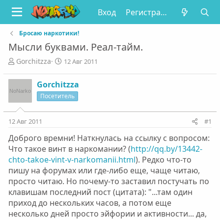
Вход
Регистрация
Бросаю наркотики!
Мысли буквами. Реал-тайм.
А
Д
Gorchitzza
12 Авг 2011
в
а
т
т
Gorchitzza
о
а
Посетитель
р
н
т
а
е
ч
12 Авг 2011
#1
м
а
ы
л
Доброго времни! Наткнулась на ссылку с вопросом:
а
Что такое винт в наркомании? (
http://qq.by/13442-
chto-takoe-vint-v-narkomanii.html
). Редко что-то
пишу на форумах или где-либо еще, чаще читаю,
просто читаю. Но почему-то заставил постучать по
клавишам последний пост (цитата): "...там один
приход до нескольких часов, а потом еще
несколько дней просто эйфории и активности... да,