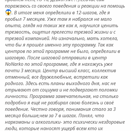
поражаюсь со своего поведения и реакции на помощь
. В итоге меня определили в 12-шагов, где я
пробыл 7 месяцев. Уже там я набрался не мало
опыта, глядя на таких же как я, научился ценить
трезвость, ощутил прелести трезвой жизни и с
трезвой компанией. Но изначально, мать хотела,
что бы я прошёл именно эту программу. Так как
центров по этой программе не было, определили в
шаговую. После шаговой отправили в центр
NoNarko по этой программе, где я нахожусь уже
почти 3 месяца. Центр высший класс, коллектив
отменный, все дружелюбные, встретили как
родного. Здесь есть планы выходного дня, нас не
отрывают от социума и не подвергают поломки
личности. Программа замечательная, на столько
подробно я ещё не разбирал свою болезнь и своё
поведение. Честно говоря, понимания стало за 3
месяца больше,чем за 7 в шагах. Понял, что
наркоманы и алкоголики- это психически нездоровые
люди, которые наносят ущерб всем кто их