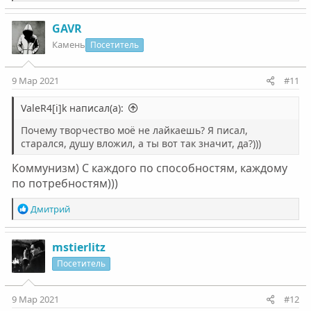
е
а
к
GAVR
ц
Камень
Посетитель
и
и
:
9 Мар 2021
#11
ValeR4[i]k написал(а):
Почему творчество моё не лайкаешь? Я писал,
старался, душу вложил, а ты вот так значит, да?)))
Коммунизм) С каждого по способностям, каждому
по потребностям)))
Р
Дмитрий
е
а
к
mstierlitz
ц
Посетитель
и
и
:
9 Мар 2021
#12