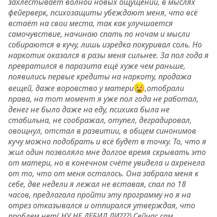
захлёстывает волной новых ощущений, в мыслях
фейерверк, психозащиты убеждают меня, что всё
встаёт на свои места, так как улучшается
самочувствие, начинаю спать по ночам и мысли
собираются в кучу, лишь изредка покуривал соль. Но
наркотик оказался в разы меня сильнее. За пол года я
превратился в паразита ещё хуже чем раньше,
появились первые кредиты на наркоту, продажа
вещей, даже воровство у матери
,отобрали
права, на тот момент я уже пол года не работал,
денег не было даже на еду, психика была не
стабильна, не соображал, отупел, деградировал,
овощнул, отстал в развитии, в общем синонимов
кучу можно подобрать и всё будет в точку. То, что я
жил один позволяло мне долгое время скрывать это
от матери, но в конечном счёте увидела и ахренела
от то, что от меня осталось. Она забрала меня к
себе, две недели я лежал не вставая, спал по 18
часов, предлагала пройти эту программу но я на
отрез отказывался и отпирался утверждая, что
проблем нет( НУ НЕ ДЕБИЛ ЛИ???).Сейчас сам