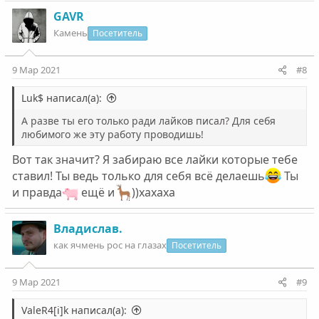
GAVR
Камень
Посетитель
9 Мар 2021
#8
Luk$ написал(а):
А разве ты его только ради лайков писал? Для себя
любимого же эту работу проводишь!
Вот так значит? Я забираю все лайки которые тебе
ставил! Ты ведь только для себя всё делаешь
Ты
и правда
ещё и
))хахаха
Владислав.
как ячмень рос на глазах
Посетитель
9 Мар 2021
#9
ValeR4[i]k написал(а):