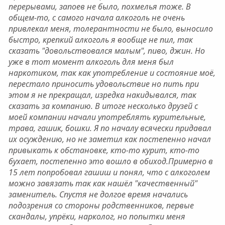
перерывами, запоев не было, похмелья тоже. В
общем-то, с самого начала алкоголь не очень
привлекал меня, толерантности не было, выносило
быстро, крепкий алкоголь я вообще не пил, так
сказать "довольствовался малым", пиво, джин. Но
уже в тот момент алкоголь для меня был
наркотиком, так как употребление и состояние моё,
перестало приносить удовольствие но пить при
этом я не прекращал, изредка накидывался, так
сказать за компанию. В итоге несколько друзей с
моей компании начали употреблять курительные,
трава, гашик, бошки. Я по началу всячески придавал
их осуждению, но не заметил как постепенно начал
привыкать к обстановке, кто-то курит, кто-то
бухает, постепенно это вошло в обиход.Примерно в
15 лет попробовал гашиш и понял, что с алкоголем
можно завязать так как нашёл "качественный"
заменитель. Спустя не долгое время начались
подозрения со стороны родственников, первые
скандалы, упрёки, нарколог, но попытки меня