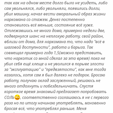
так как на одном месте долго было не усидеть, либо
сам увольнялся, либо увольняли, появились долги,
убил машину, начал вести аморальный образ жизни
наркомана со стажем. Денег постепенно
становилось всё меньше, состояние всё хуже.
Отлежавшись не много дома, примерно недели две,
подвернулся шанс на неплохую работу, свой район,
вблизи от дома, для наркомана то, что надо "всё в
шаговой доступности", работа и барыга. Так
совмещал примерно года 1,5(можно представить,
что наркотик со мной сделал за это время) пока не
убил себя ещё хлеще и не уволился в порыве злости
за "эксплуатацию" и "предвзятости", как мне тогда
казалось, хотя сам я был далеко не подарок. Бросаю
работу, получаю оклад заслуженный, решаюсь не
много отдохнуть и побездельничать. Спустя
короткое время знакомый предлагает попробовать
СОЛЬ
, соответственно соглашаюсь я не с первого
раза но по итогу начинаю употреблять, мгновенно
бросая всё, что употреблял раньше. Меня