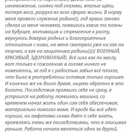
изнеможения, синяки под глазами, впалые щёки,
потеря веса, разруха во всех сферах жизни. В норму
меня привело служение родине)), год армии заново
сделал из меня человека, появились какие то планы
на будущее, мотивация и стремление к росту,
вернулось доверие родных и благоприятные
отношения с ними, на меня смотрели уже ни как на
торчка, а как на защитника родины))))( ВОЕННЫЙ,
КРАСИВЫЙ, ЗДОРОВЕННЫЙ). Всё шло как по маслу,
вот только к сожалению в голове ничего не
поменялось, за год я с радостью забыл всё плохое,
что было в употреблении оставив только хорошее.
И конечно же не долго думая, ныряю обратно в это
болото. Последствия проявили себя не сразу, я
устроился на работу, появилась машина, со
временем начал жить один сам себя обеспечивая,
материально помогал маме. И вроде бы всё идёт
хорошо, но амфетами снова даёт о себе знать,
проявляясь теми же последствиями, что я описывал
раньше. Работа начала меняться одна за другой,