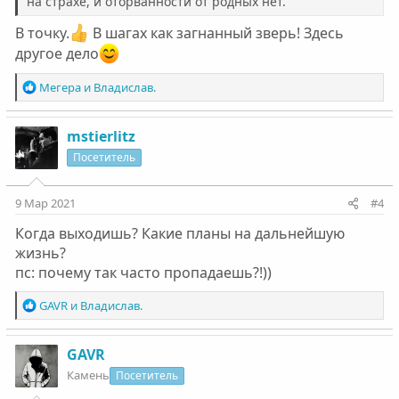
на страхе, и оторванности от родных нет.
В точку.
В шагах как загнанный зверь! Здесь
другое дело
Р
Мегера
и
Владислав.
е
а
к
mstierlitz
ц
Посетитель
и
и
:
9 Мар 2021
#4
Когда выходишь? Какие планы на дальнейшую
жизнь?
пс: почему так часто пропадаешь?!))
Р
GAVR
и
Владислав.
е
а
к
GAVR
ц
Камень
Посетитель
и