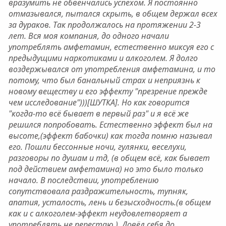
вразумить не обвенчались успехом. Я постоянно
отмазывался, пытался скрыть, в общем держал всех
за дураков. Так продолжалось на протяжении 2-3
лет. Вся моя компания, до одного начали
употреблять амфетамин, естественно миксуя его с
предыдущими наркотиками и алкоголем. Я долго
воздержывался от употребления амфетамина, и то
потому, что был банальный страх и неприязнь к
новому веществу и его эффекту "презрение прежде
чем исследование")))[ШУТКА]. Но как говорится
"когда-то всё бывает в первый раз" и я всё же
решился попробовать. Естественно эффект был на
высоте,(эффект бабочки) как тогда помню называл
его. Пошли бессонные ночи, гулянки, веселухи,
разговоры по душам и тд, (в общем всё, как бывает
под действием амфетамина) но это было только
начало. В последствии, употреблению
сопутствовала раздражительность, тупняк,
апатия, усталость, лень и безысходность.(в общем
как и с алкоголем-эффект неудовлетворяет а
употреблять не перестаю.). Довёл себя до