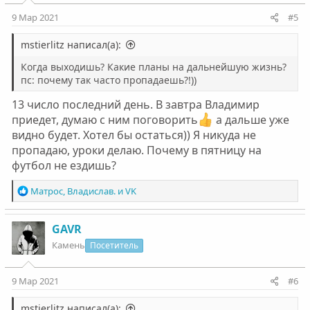
и
:
9 Мар 2021
#5
mstierlitz написал(а):
Когда выходишь? Какие планы на дальнейшую жизнь?
пс: почему так часто пропадаешь?!))
13 число последний день. В завтра Владимир
приедет, думаю с ним поговорить
а дальше уже
видно будет. Хотел бы остаться)) Я никуда не
пропадаю, уроки делаю. Почему в пятницу на
футбол не ездишь?
Р
Матрос
,
Владислав.
и
VK
е
а
к
GAVR
ц
Камень
Посетитель
и
и
:
9 Мар 2021
#6
mstierlitz написал(а):