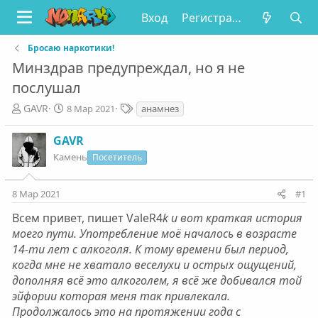
Вход
Регистрация
Бросаю наркотики!
Минздрав предупреждал, но я не
послушал
А
Д
Т
GAVR
8 Мар 2021
анамнез
в
а
е
т
т
г
GAVR
о
а
и
Камень
Посетитель
р
н
т
а
е
ч
8 Мар 2021
#1
м
а
ы
л
Всем привет, пишет ValeR4
k и вот краткая история
а
моего пути. Употребление моё началось в возрасте
14-ти лет с алкоголя. К тому времени был период,
когда мне не хватало веселухи и острых ощущений,
дополняя всё это алкоголем, я всё же добивался той
эйфории которая меня так привлекала.
Продолжалось это на протяжении года с