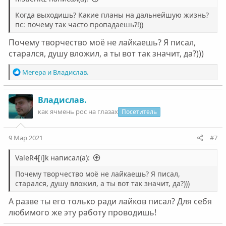
Когда выходишь? Какие планы на дальнейшую жизнь?
пс: почему так часто пропадаешь?!))
Почему творчество моё не лайкаешь? Я писал,
старался, душу вложил, а ты вот так значит, да?)))
Р
Мегера
и
Владислав.
е
а
к
Владислав.
ц
как ячмень рос на глазах
Посетитель
и
и
:
9 Мар 2021
#7
ValeR4[i]k написал(а):
Почему творчество моё не лайкаешь? Я писал,
старался, душу вложил, а ты вот так значит, да?)))
А разве ты его только ради лайков писал? Для себя
любимого же эту работу проводишь!