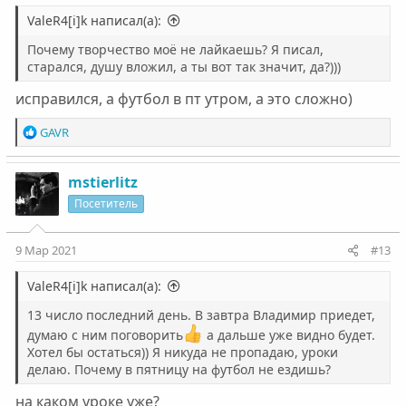
ValeR4[i]k написал(а):
Почему творчество моё не лайкаешь? Я писал,
старался, душу вложил, а ты вот так значит, да?)))
исправился, а футбол в пт утром, а это сложно)
Р
GAVR
е
а
к
mstierlitz
ц
Посетитель
и
и
:
9 Мар 2021
#13
ValeR4[i]k написал(а):
13 число последний день. В завтра Владимир приедет,
думаю с ним поговорить
а дальше уже видно будет.
Хотел бы остаться)) Я никуда не пропадаю, уроки
делаю. Почему в пятницу на футбол не ездишь?
на каком уроке уже?