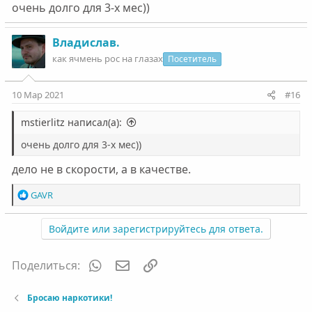
очень долго для 3-х мес))
Владислав.
как ячмень рос на глазах
Посетитель
10 Мар 2021
#16
mstierlitz написал(а):
очень долго для 3-х мес))
дело не в скорости, а в качестве.
Р
GAVR
е
а
Войдите или зарегистрируйтесь для ответа.
к
ц
и
WhatsApp
Электронная почта
Ссылка
Поделиться:
и
:
Бросаю наркотики!