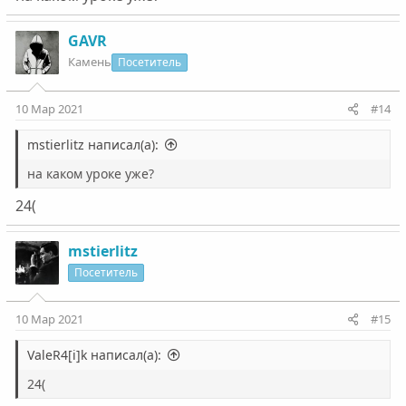
GAVR
Камень
Посетитель
10 Мар 2021
#14
mstierlitz написал(а):
на каком уроке уже?
24(
mstierlitz
Посетитель
10 Мар 2021
#15
ValeR4[i]k написал(а):
24(