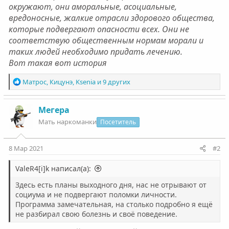
окружают, они аморальные, асоциальные,
вредоносные, жалкие отрасли здорового общества,
которые подвергают опасности всех. Они не
соответствую общественным нормам морали и
таких людей необходимо придать лечению.
Вот такая вот история
Р
Матрос
,
Кицунэ
,
Ksenia
и 9 других
е
а
к
Мегера
ц
Мать наркоманки
Посетитель
и
и
:
8 Мар 2021
#2
ValeR4[i]k написал(а):
Здесь есть планы выходного дня, нас не отрывают от
социума и не подвергают поломки личности.
Программа замечательная, на столько подробно я ещё
не разбирал свою болезнь и своё поведение.