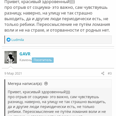
Привет, красивый здоровенный))))
про отрыв от социума- это важно, сам чувствуешь
разницу, наверно, на улицу не так страшно
выходить, да и другие люди периодически есть, не
только ребики. Переосмысление не путём ломания
воли и не на страхе, и оторванности от родных нет.
Р
Ludmila
е
а
к
GAVR
ц
Камень
Посетитель
и
и
:
9 Мар 2021
#3
Мегера написал(а):
Привет, красивый здоровенный))))
про отрыв от социума- это важно, сам чувствуешь
разницу, наверно, на улицу не так страшно выходить,
да и другие люди периодически есть, не только
ребики. Переосмысление не путём ломания воли и не