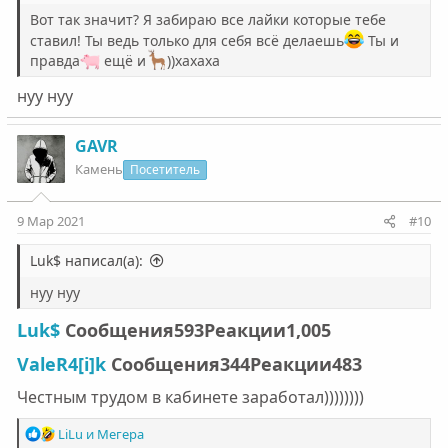
Вот так значит? Я забираю все лайки которые тебе
ставил! Ты ведь только для себя всё делаешь
Ты и
правда
ещё и
))хахаха
нуу нуу
GAVR
Камень
Посетитель
9 Мар 2021
#10
Luk$ написал(а):
нуу нуу
Luk$
Сообщения593Реакции1,005​
ValeR4[i]k
Сообщения344Реакции483​
Честным трудом в кабинете заработал))))))))
Р
LiLu
и
Мегера