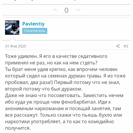
П
Н
0
о
е
з
г
Pavlentiy
и
а
Посетитель
т
т
и
и
31 Янв 2020
#3
в
в
Тоже удивлен. Я его в качестве седативного
н
н
применял не раз, но как на нем стдеть?
ы
ы
Ты брат меня удив крепко, как впрочем человек
й
й
который сидел на семенах дурман травы. Я из тоже
г
г
пробовал, два раза!) Первый потому что не знал,
о
о
второй потому что был дураком.
л
л
Даже не знаю что посоветовать. Заместить нечем
о
о
ибо куда уж проще чем фенобарбитал. Иди к
с
с
анонимным наркоманам и посещай занятия, там
все расскажут. Только скажи что пьешь бухло или
наркотики употребляет, а то как то комкдийно
получится.