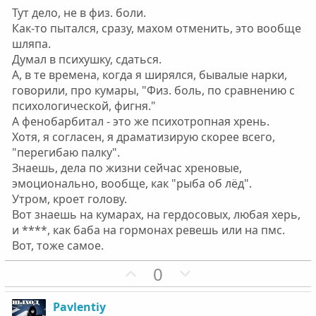
в
в
Тут дело, не в физ. боли.
н
н
Как-то пытался, сразу, махом отменить, это вообще
ы
ы
шляпа.
й
й
Думал в психушку, сдаться.
г
г
А, в те времена, когда я ширялся, бывалые нарки,
о
о
говорили, про кумары, "Физ. боль, по сравнению с
л
л
психологической, фигня."
о
о
А фенобарбитал - это же психотропная хрень.
с
с
Хотя, я согласен, я драматизирую скорее всего,
"перегибаю палку".
Знаешь, дела по жизни сейчас хреновые,
эмоционально, вообще, как "рыба об лёд".
Утром, кроет голову.
Вот знаешь на кумарах, на гердосовых, любая херь,
и ****, как баба на гормонах ревешь или на пмс.
Вот, тоже самое.
П
Н
0
о
е
з
г
Pavlentiy