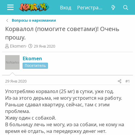
Вход
Регистрация
Вопросы о наркомании
Корвалол (помогите советами)! Очень
прошу.
А
Д
Ekomen
29 Янв 2020
в
а
т
т
Ekomen
о
а
Посетитель
р
н
т
а
е
ч
29 Янв 2020
#1
м
а
Употребляю корвалол (25 мг) в сутки, уже год.
ы
л
а
Из-за этого дерьма, не могу устроится на работу.
Раньше сдавал квартиру, сейчас, там с этим
проблема.
Живу один с собакой.
В больницу лечь не могу, из-за собаки, не кому на
время её отдать, на передержку денег нет.