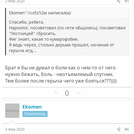
2 Фев 2020
#5
в
в
н
н
Ekomen":1cx5z52w написал(а):
ы
ы
Спасибо, ребята.
й
й
Нарколог, посоветовал (по сети общались), посоветовал
"Лестницей" сбросить.
г
г
Фиг знает, какая то кумарофобия.
о
о
Я ведь через, столько дерьма прошел, начиная от
л
л
герыча итд...
о
о
с
с
Брат я бы не думал о боли как о чем-то от чего
нужно бежать, боль - неотъемлемый спутник.
Тем более после герыча чего уже бояться???))))
П
Н
0
о
е
з
г
Ekomen
и
а
Посетитель
т
т
и
и
3 Фев 2020
#6