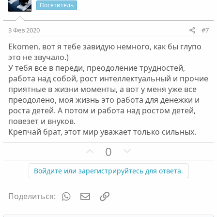
и
а
Посетитель
т
т
и
и
3 Фев 2020
#7
в
в
Ekomen, вот я тебе завидую немного, как бы глупо
н
н
это не звучало.)
ы
ы
У тебя все в переди, преодоление трудностей,
й
й
работа над собой, рост интеллектуальный и прочие
г
г
приятные в жизни моменты, а вот у меня уже все
о
о
преодолено, моя жизнь это работа для денежки и
л
л
роста детей. А потом и работа над ростом детей,
о
о
повезет и внуков.
с
с
Крепчай брат, этот мир уважает только сильных.
П
Н
0
о
е
з
г
Войдите или зарегистрируйтесь для ответа.
и
а
т
т
WhatsApp
Электронная почта
Ссылка
Поделиться:
и
и