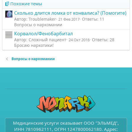
в
в
Похожие темы
н
н
Сколько длится ломка от конвалиса? (Помогите)
ы
ы
Автор: Troublemaker
Ответы: 11
21 Фев 2017
й
й
Вопросы о наркомании
г
г
Корвалол/Фенобарбитал
о
о
Автор: Сложный пациент
Ответы: 28
24 Окт 2016
л
л
Бросаю наркотики!
о
о
с
с
Вопросы о наркомании
Медицинские услуги оказывает ООО "ЭЛЬМЕД",
ИНН 7810962111, ОГРН 1247800062180. Адрес: