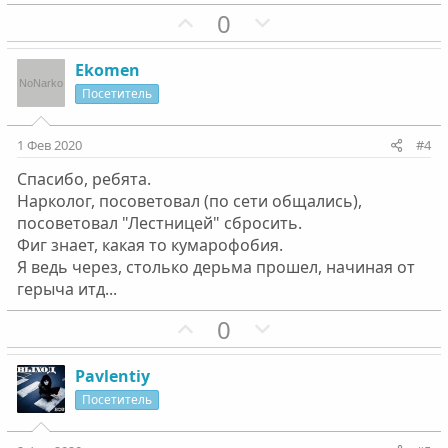
П
Н
0
о
е
з
г
Ekomen
и
а
Посетитель
т
т
и
и
1 Фев 2020
#4
в
в
Спасибо, ребята.
н
н
Нарколог, посоветовал (по сети общались),
ы
ы
посоветовал "Лестницей" сбросить.
й
й
Фиг знает, какая то кумарофобия.
г
г
Я ведь через, столько дерьма прошел, начиная от
о
о
герыча итд...
л
л
П
Н
0
о
о
о
е
с
с
з
г
Pavlentiy
и
а
Посетитель
т
т
и
и