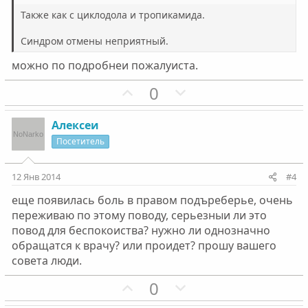
ы
ы
Также как с циклодола и тропикамида.
й
й
Синдром отмены неприятный.
г
г
о
о
можно по подробнеи пожалуиста.
л
л
П
Н
0
о
о
о
е
с
с
з
г
Алексеи
и
а
Посетитель
т
т
и
и
12 Янв 2014
#4
в
в
еще появилась боль в правом подъреберье, очень
н
н
переживаю по этому поводу, серьезныи ли это
ы
ы
повод для беспокоиства? нужно ли однозначно
й
й
обращатся к врачу? или проидет? прошу вашего
г
г
совета люди.
о
о
П
Н
0
л
л
о
е
о
о