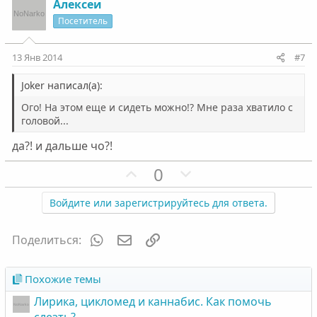
о
о
з
г
Алексеи
л
л
и
а
Посетитель
о
о
т
т
с
с
и
и
13 Янв 2014
#7
в
в
н
н
Joker написал(а):
ы
ы
Ого! На этом еще и сидеть можно!? Мне раза хватило с
й
й
головой...
г
г
да?! и дальше чо?!
о
о
П
Н
л
л
0
о
е
о
о
з
г
Войдите или зарегистрируйтесь для ответа.
с
с
и
а
т
т
WhatsApp
Электронная почта
Ссылка
Поделиться:
и
и
в
в
Похожие темы
н
н
Лирика, цикломед и каннабис. Как помочь
ы
ы