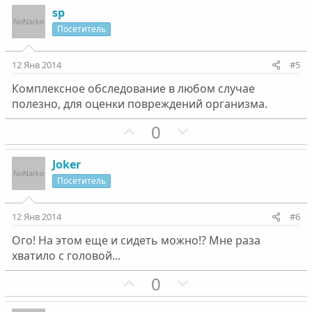
з
г
с
с
sp
и
а
Посетитель
т
т
и
и
12 Янв 2014
#5
в
в
Комплексное обследование в любом случае
н
н
полезно, для оценки повреждений организма.
ы
ы
й
й
П
Н
0
г
г
о
е
о
о
з
г
Joker
л
л
и
а
Посетитель
о
о
т
т
с
с
и
и
12 Янв 2014
#6
в
в
Ого! На этом еще и сидеть можно!? Мне раза
н
н
хватило с головой...
ы
ы
й
й
П
Н
0
г
г
о
е