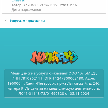
слезть?
й
й
Автор: Алина89
Ответы: 16
23 Сен 2015
г
г
Дети наркоманов
о
о
л
л
Вопросы о наркомании
о
о
с
с
Медицинские услуги оказывает ООО "ЭЛЬМЕД",
ИНН 7810962111, ОГРН 1247800062180. Адрес:
196006, г. Санкт-Петербург, пр-кт Лиговский, д. 246,
литера Я. Лицензия на медицинскую деятельность:
Л041-01148-78/01490328 от 05.11.2024