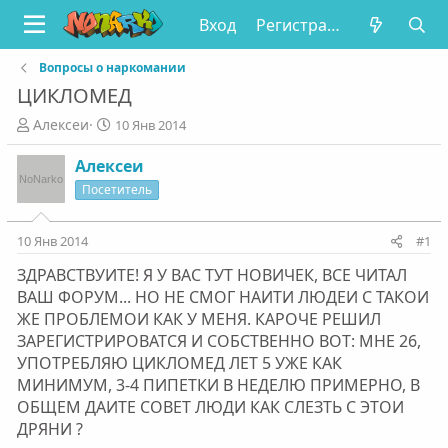
Вход
Регистрация
Вопросы о наркомании
ЦИКЛОМЕД
А
Д
Алексеи
10 Янв 2014
в
а
т
т
Алексеи
о
а
Посетитель
р
н
т
а
е
ч
10 Янв 2014
#1
м
а
ЗДРАВСТВУИТЕ! Я У ВАС ТУТ НОВИЧЕК, ВСЕ ЧИТАЛ
ы
л
а
ВАШ ФОРУМ... НО НЕ СМОГ НАИТИ ЛЮДЕИ С ТАКОИ
ЖЕ ПРОБЛЕМОИ КАК У МЕНЯ. КАРОЧЕ РЕШИЛ
ЗАРЕГИСТРИРОВАТСЯ И СОБСТВЕННО ВОТ: МНЕ 26,
УПОТРЕБЛЯЮ ЦИКЛОМЕД ЛЕТ 5 УЖЕ КАК
МИНИМУМ, 3-4 ПИПЕТКИ В НЕДЕЛЮ ПРИМЕРНО, В
ОБЩЕМ ДАИТЕ СОВЕТ ЛЮДИ КАК СЛЕЗТЬ С ЭТОИ
ДРЯНИ ?