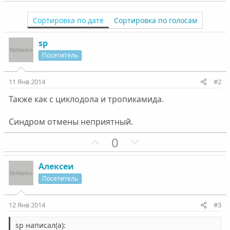
Сортировка по дате
Сортировка по голосам
sp
Посетитель
11 Янв 2014
#2
Также как с циклодола и тропикамида.
Синдром отмены неприятный.
П
Н
0
о
е
з
г
Алексеи
и
а
Посетитель
т
т
и
и
12 Янв 2014
#3
в
в
н
н
sp написал(а):