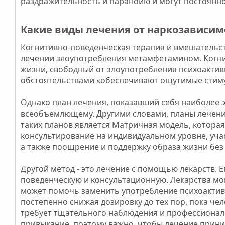
раздражительность и паранойю и могут постоянно
Какие виды лечения от наркозависимо
Когнитивно-поведенческая терапия и вмешательс
лечении злоупотребления метамфетамином. Когни
жизни, свободный от злоупотребления психоакт
обстоятельствами «обеспечивают ощутимые стиму
Однако план лечения, показавший себя наиболее 
всеобъемлющему. Другими словами, планы лечени
таких планов является Матричная модель, котора
консультирование на индивидуальном уровне, учас
а также поощрение и поддержку образа жизни без
Другой метод - это лечение с помощью лекарств. 
поведенческую и консультационную. Лекарства мо
может помочь заменить употребление психоактивн
постепенно снижая дозировку до тех пор, пока чел
требует тщательного наблюдения и профессионал
привыкание, поэтому важно, чтобы лечение прини