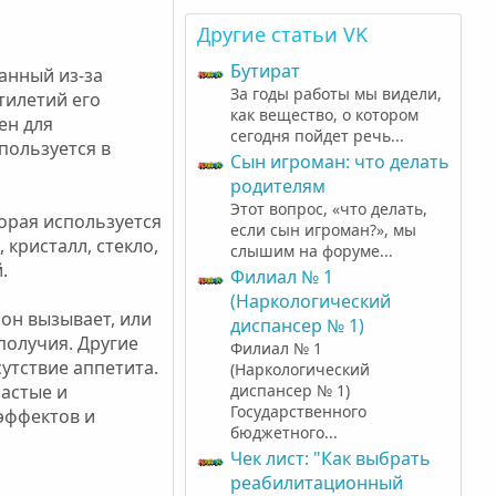
0
з
Другие статьи VK
в
ё
Бутират
з
анный из-за
д
За годы работы мы видели,
тилетий его
как вещество, о котором
ен для
сегодня пойдет речь...
спользуется в
Cын игроман: что делать
родителям
Этот вопрос, «что делать,
орая используется
если сын игроман?», мы
 кристалл, стекло,
слышим на форуме...
.
Филиал № 1
(Наркологический
он вызывает, или
диспансер № 1)
ополучия. Другие
Филиал № 1
утствие аппетита.
(Наркологический
астые и
диспансер № 1)
Государственного
эффектов и
бюджетного...
Чек лист: "Как выбрать
реабилитационный