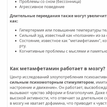
Проблемы со сном (бессонница)
Агрессивное поведение
Длительные переедания также могут увеличить
как:
Гипертермия или повышение температуры тел
Сильный зуд, известный как «ползание» из-з
Состояние, известное как "метамфетамин", к
рту.
Когнитивные проблемы с мыслями и память
Как метамфетамин работает в мозгу?​
Центр исследований злоупотребления психоактив
сильным психомоторным стимулятором
, имит
настроение и движение». Он работает, высвобожд
вызывают чувство эйфории и благополучия. Даже по
высокой активности, что отвечает за длительное 
в мозгу не хватает дофамина, что приводит к чувс