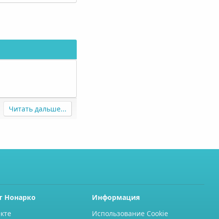
Читать дальше...
т Нонарко
Информация
кте
Использование Cookie