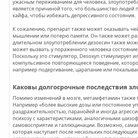
ужасным переживанием для человека, злоупотребля
является причиной того, что большинство людей
кайфа, чтобы избежать депрессивного состояния.
К сожалению, препарат также может оказывать не
мышлении или потерю памяти. Он также может раз
длительном злоупотреблении дезоксин также мож
может вызвать у пораженного человека состояни
Поскольку это стимулятор, Desoxyn стимулирует и
компульсивное повторяющееся поведение, которо
например подергивание, царапание или покалыван
Каковы долгосрочные последствия зл
Помимо изменений в мозге, метамфетамин также 
Например «более высокие дозы или постоянное у
раздражительностью, паранойей и иногда агресс
психозу с характеристиками, аналогичными шизо
самовосприятие и галлюцинации. Возможно, самая 
которая наступает после нескольких последующих