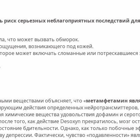
 риск серьезных неблагоприятных последствий для
а, что может вызвать обморок.
а ощущения, возникающего под кожей.
оторое может включать сломанные или потрескавшиеся з
ю
ными веществами объясняет, что «
метамфетамин явля
ирующим действия определенных нейротрансмиттеров,
ая химические вещества удовольствия дофамин и серот
сле того, как действие Desoxyn прекратилось, мозг ост
состояние бдительности. Однако, как только побочные э
тву депрессии. Фактически, чувство «подавленности» явл