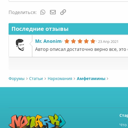
а
к
WhatsApp
Электронная почта
Ссылка
Поделиться:
ц
и
и
Последние отзывы
:
5
Mr. Anonim
23 Апр 2021
.
Автор описал достаточно верно все, эт
0
0
з
в
ё
з
д
Форумы
Статьи
Наркомания
Амфетамины
Ста
Что 