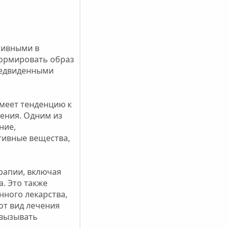
тивными в
формировать образ
редвиденными
меет тенденцию к
ения. Одним из
ние,
тивные вещества,
ерапии, включая
. Это также
ного лекарства,
тот вид лечения
 вызывать