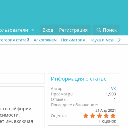
ользователи
Вход
Регистрация
Поиск
тегория статей
Алкоголизм
Психиатрия
Наука и медицина
Информация о статье
Автор
VK
Просмотры
1,903
Отзывы
1
Последнее обновление
ство эйфории,
21 Апр 2021
симости.
5
Оценка
.
ет им, включая
1 оценок
0