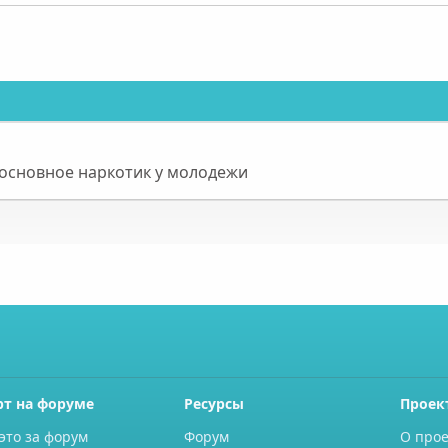
о основное наркотик у молодежи
рт на форуме
Ресурсы
Проек
это за форум
Форум
О прое