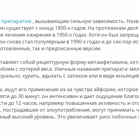
 препаратом
, вызывающим сильную зависимость. Назв
н существует с конца 1800-х годов. На протяжении деся
я лечения ожирения в 1950-х годах. Хотя он был запрещ
он снова стал популярным в 1990-х годах и до сих пор и
готовленные, так и предписанные версии.
дставляет собой рецептурную форму метамфетамина, кот
облем с потерей веса. Уличные названия препарата: мел,
орально, курить, вдыхать с запахом или в виде инъекций
 ищут его применения из-за чувства эйфории, которое 
т пяти до 30 минут, он интенсивен и дает ощущение благ
ти до 12 часов, например повышенная активность и отс
 пострадавшие от злоупотребления, могут принимать ч
ный высокий уровень. Это увеличивает риск побочных 