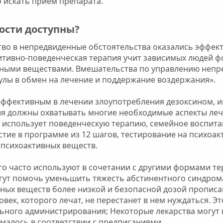
 искать прием препарата.
сти доступны?​
тво в непредвиденные обстоятельства оказались эффек
тивно-поведенческая терапия учит зависимых людей 
ивными веществами. Вмешательства по управлению неп
лы в обмен на лечение и поддержание воздержания».
эффективным в лечении злоупотребления дезоксином, и
я должны охватывать многие необходимые аспекты леч
я использует поведенческую терапию, семейное воспита
тие в программе из 12 шагов, тестирование на психоак
 психоактивных веществ.
Его часто используют в сочетании с другими формами т
гут помочь уменьшить тяжесть абстинентного синдрома
ых веществ более низкой и безопасной дозой прописан
овек, которого лечат, не перестанет в нем нуждаться. Э
ьного администрирования; Некоторые лекарства могут
малось в соответствии с предписаниями.