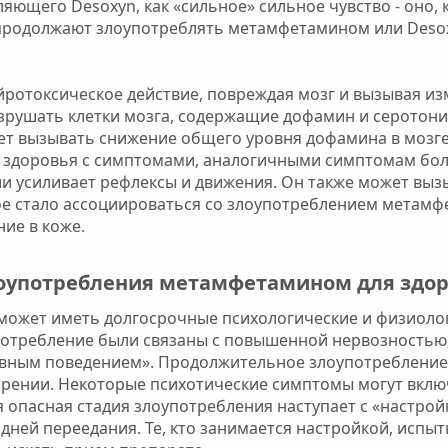
ющего Desoxyn, как «сильное» сильное чувство - оно, 
 продолжают злоупотреблять метамфетамином или Deso
йротоксическое действие, повреждая мозг и вызывая из
рушать клетки мозга, содержащие дофамин и серотонин
ет вызывать снижение общего уровня дофамина в мозге
е здоровья с симптомами, аналогичными симптомам бол
ли усиливает рефлексы и движения. Он также может выз
е стало ассоциироваться со злоупотреблением метамф
ие в коже.
оупотребления метамфетамином для здор
может иметь долгосрочные психологические и физиоло
потребление были связаны с повышенной нервозностью
ивным поведением». Продолжительное злоупотребление
френии. Некоторые психотические симптомы могут вклю
опасная стадия злоупотребления наступает с «настройк
 дней переедания. Те, кто занимается настройкой, исп