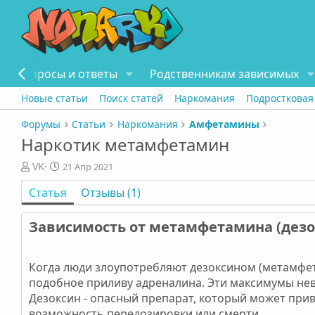
Вопросы и ответы
Родственникам зависимых
Новые статьи
Поиск статей
Наркомания
Подростковая
Форумы
Статьи
Наркомания
Амфетамины
Наркотик метамфетамин
А
Д
VK
21 Апр 2021
в
а
Статья
Отзывы (1)
т
т
о
а
р
п
Зависимость от метамфетамина (дезок
у
б
л
Когда люди злоупотребляют дезоксином (метамфе
и
подобное приливу адреналина. Эти максимумы нев
к
Дезоксин - опасный препарат, который может прив
а
возможность передозировки или смерти.
ц