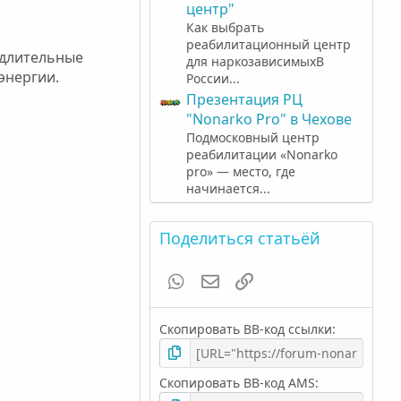
центр"
Как выбрать
реабилитационный центр
 длительные
для наркозависимыхВ
энергии.
России...
Презентация РЦ
"Nonarko Pro" в Чехове
Подмосковный центр
реабилитации «Nonarko
pro» — место, где
начинается...
Поделиться статьёй
WhatsApp
Электронная почта
Ссылка
Скопировать BB-код ссылки
Скопировать BB-код AMS