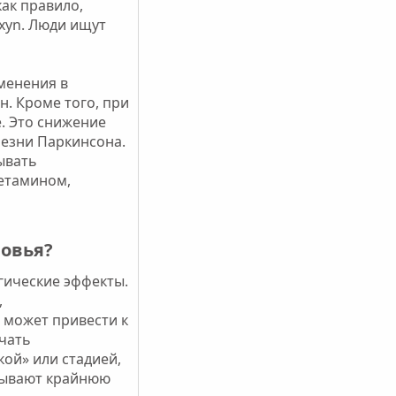
как правило,
xyn. Люди ищут
менения в
. Кроме того, при
. Это снижение
езни Паркинсона.
ывать
етамином,
овья?​
гические эффекты.
,
 может привести к
чать
ой» или стадией,
ытывают крайнюю