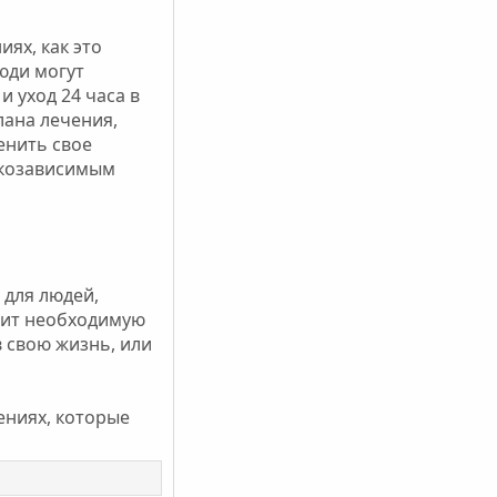
ях, как это
юди могут
 уход 24 часа в
лана лечения,
енить свое
ркозависимым
 для людей,
учит необходимую
 свою жизнь, или
ениях, которые