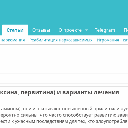
Статьи
Отзывы
О проекте
Telegram
П
 наркомания
Реабилитация наркозависимых
Игромания - ка
сина, первитина) и варианты лечения​
тамином), они испытывают повышенный прилив или чув
ероятно сильны, что часто способствует развитию зави
ести к ужасным последствиям для тех, кто злоупотребля