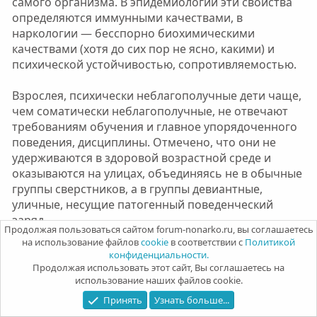
самого организма. В эпидемиологии эти свойства
определяются иммунными качествами, в
наркологии — бесспорно биохимическими
качествами (хотя до сих пор не ясно, какими) и
психической устойчивостью, сопротивляемостью.
Взрослея, психически неблагополучные дети чаще,
чем соматически неблагополучные, не отвечают
требованиям обучения и главное упорядоченного
поведения, дисциплины. Отмечено, что они не
удерживаются в здоровой возрастной среде и
оказываются на улицах, объединяясь не в обычные
группы сверстников, а в группы девиантные,
уличные, несущие патогенный поведенческий
заряд.
Продолжая пользоваться сайтом forum-nonarko.ru, вы соглашаетесь
на использование файлов
cookie
в соответствии с
Политикой
Работа с такими группами подростков очень
конфиденциальности.
сложна и требует большого терпения. Эти
Продолжая использовать этот сайт, Вы соглашаетесь на
использование наших файлов cookie.
сообщества малодоступны для социального
вмешательства, закрыты и не только
Принять
Узнать больше...
обособляются, противопоставляя себя остальному