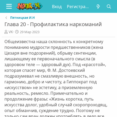
Вход
Регистрация
Пятницкая И.Н
Глава 20 - Профилактика наркоманий
А
Д
VK
29 Мар 2023
в
а
Общеизвестна наша склонность к конкретному
т
т
о
а
пониманию мудрости предшественников (жена
р
п
Цезаря вне подозрений), обрыву сентенции,
у
лишающему ее первоначального смысла (в
б
здоровом теле — здоровый дух). Под «красотой»,
л
которая спасет мир, Ф. М. Достоевский
и
подразумевал не смазливую внешность, но
к
а
гармонию, добро и чистоту, а Гиппократ под
ц
«искусством» не эстетику, а приземленную
и
реальность, ремесло. Примечательно и
и
продолжение фразы: «Жизнь коротка, путь
искусства долог, удобный случай скоропроходящ,
опыт обманчив, суждение трудно. Поэтому не
только сам врач должен употреблять в дело все,