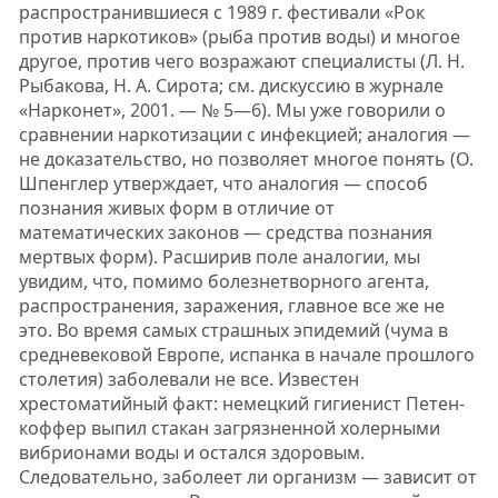
распространившиеся с 1989 г. фестивали «Рок
против наркотиков» (рыба против воды) и многое
другое, против чего возражают специалисты (Л. Н.
Рыбакова, Н. А. Сирота; см. дискуссию в журнале
«Нарконет», 2001. — № 5—6). Мы уже говорили о
сравнении наркотизации с инфекцией; аналогия —
не доказательство, но позволяет многое понять (О.
Шпенглер утверждает, что аналогия — способ
познания живых форм в отличие от
математических законов — средства познания
мертвых форм). Расширив поле аналогии, мы
увидим, что, помимо болезнетворного агента,
распространения, заражения, главное все же не
это. Во время самых страшных эпидемий (чума в
средневековой Европе, испанка в начале прошлого
столетия) заболевали не все. Известен
хрестоматийный факт: немецкий гигиенист Петен-
коффер выпил стакан загрязненной холерными
вибрионами воды и остался здоровым.
Следовательно, заболеет ли организм — зависит от