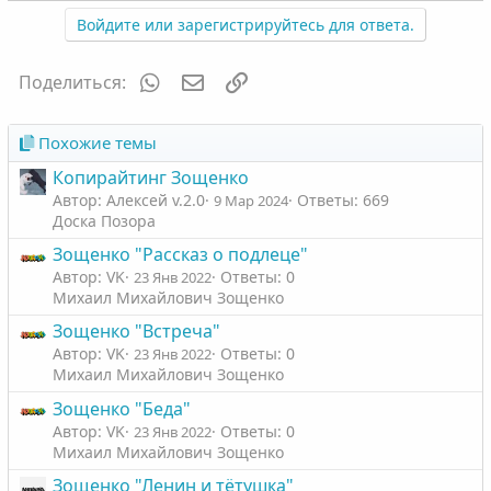
а
Войдите или зарегистрируйтесь для ответа.
к
ц
и
WhatsApp
Электронная почта
Ссылка
Поделиться:
и
:
Похожие темы
Копирайтинг Зощенко
Автор: Алексей v.2.0
Ответы: 669
9 Мар 2024
Доска Позора
Зощенко "Рассказ о подлеце"
Автор: VK
Ответы: 0
23 Янв 2022
Михаил Михайлович Зощенко
Зощенко "Встреча"
Автор: VK
Ответы: 0
23 Янв 2022
Михаил Михайлович Зощенко
Зощенко "Беда"
Автор: VK
Ответы: 0
23 Янв 2022
Михаил Михайлович Зощенко
Зощенко "Ленин и тётушка"