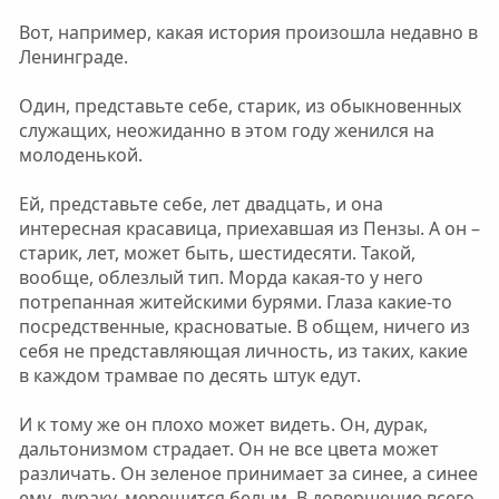
Вот, например, какая история произошла недавно в
Ленинграде.
Один, представьте себе, старик, из обыкновенных
служащих, неожиданно в этом году женился на
молоденькой.
Ей, представьте себе, лет двадцать, и она
интересная красавица, приехавшая из Пензы. А он –
старик, лет, может быть, шестидесяти. Такой,
вообще, облезлый тип. Морда какая-то у него
потрепанная житейскими бурями. Глаза какие-то
посредственные, красноватые. В общем, ничего из
себя не представляющая личность, из таких, какие
в каждом трамвае по десять штук едут.
И к тому же он плохо может видеть. Он, дурак,
дальтонизмом страдает. Он не все цвета может
различать. Он зеленое принимает за синее, а синее
ему, дураку, мерещится белым. В довершение всего