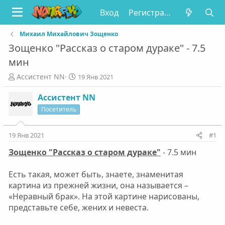
Вход
Регистрация
Михаил Михайлович Зощенко
Зощенко "Рассказ о старом дураке" - 7.5
мин
А
Д
Ассистент NN
19 Янв 2021
в
а
т
т
Ассистент NN
о
а
Посетитель
р
н
т
а
е
ч
19 Янв 2021
#1
м
а
Зощенко "Рассказ о старом дураке"
- 7.5 мин
ы
л
а
Есть такая, может быть, знаете, знаменитая
картина из прежней жизни, она называется –
«Неравный брак». На этой картине нарисованы,
представьте себе, жених и невеста.