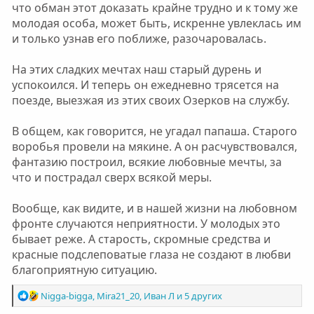
что обман этот доказать крайне трудно и к тому же
молодая особа, может быть, искренне увлеклась им
и только узнав его поближе, разочаровалась.
На этих сладких мечтах наш старый дурень и
успокоился. И теперь он ежедневно трясется на
поезде, выезжая из этих своих Озерков на службу.
В общем, как говорится, не угадал папаша. Старого
воробья провели на мякине. А он расчувствовался,
фантазию построил, всякие любовные мечты, за
что и пострадал сверх всякой меры.
Вообще, как видите, и в нашей жизни на любовном
фронте случаются неприятности. У молодых это
бывает реже. А старость, скромные средства и
красные подслеповатые глаза не создают в любви
благоприятную ситуацию.
Р
Nigga-bigga
,
Mira21_20
,
Иван Л
и 5 других
е