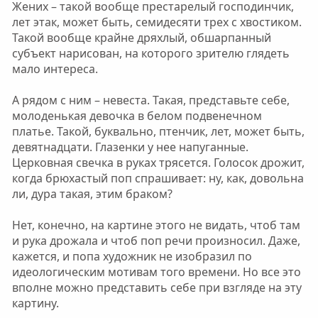
Жених – такой вообще престарелый господинчик,
лет этак, может быть, семидесяти трех с хвостиком.
Такой вообще крайне дряхлый, обшарпанный
субъект нарисован, на которого зрителю глядеть
мало интереса.
А рядом с ним – невеста. Такая, представьте себе,
молоденькая девочка в белом подвенечном
платье. Такой, буквально, птенчик, лет, может быть,
девятнадцати. Глазенки у нее напуганные.
Церковная свечка в руках трясется. Голосок дрожит,
когда брюхастый поп спрашивает: ну, как, довольна
ли, дура такая, этим браком?
Нет, конечно, на картине этого не видать, чтоб там
и рука дрожала и чтоб поп речи произносил. Даже,
кажется, и попа художник не изобразил по
идеологическим мотивам того времени. Но все это
вполне можно представить себе при взгляде на эту
картину.