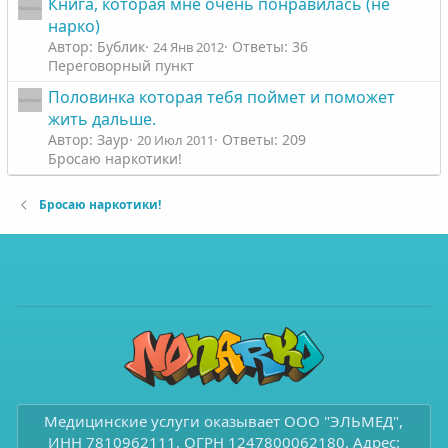
Книга, которая мне очень понравилась (не
нарко)
Автор: Бублик
Ответы: 36
24 Янв 2012
Переговорный пункт
Половинка которая тебя поймет и поможет
жить дальше.
Автор: Заур
Ответы: 209
20 Июл 2011
Бросаю наркотики!
Бросаю наркотики!
Медицинские услуги оказывает ООО "ЭЛЬМЕД",
ИНН 7810962111, ОГРН 1247800062180. Адрес: