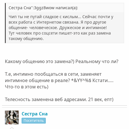
Сестра Сна":3ggz8wow написал(а):
Чип ты не путай сладкое с кислым... Сейчас почти у
всех работа с Интернетом связана. Я про другое
общение- человеческое. Дружеское и интимное!
Тут человек про соцсети пишет-это как раз замена
такому общению.
Какому общению это замена?) Реальному что ли?
Т.е, интимно пообщаться в сети, заменяет
интимное общение в реале? *&YY^%$ Кстати.....
Что-то в этом есть)
Телесность заменена веб адресами. 21 век, епт)
Сестра Сна
Посетитель