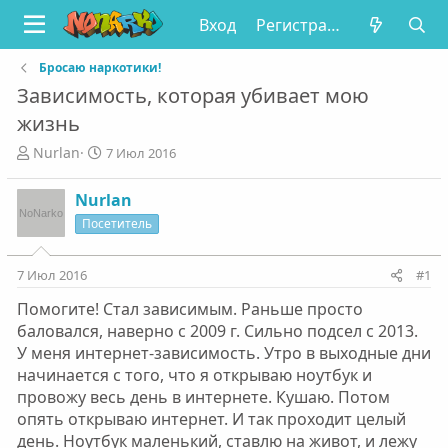
Вход
Регистрация
Бросаю наркотики!
Зависимость, которая убивает мою
жизнь
А
Д
Nurlan
7 Июл 2016
в
а
т
т
Nurlan
о
а
Посетитель
р
н
т
а
е
ч
7 Июл 2016
#1
м
а
ы
л
Помогите! Стал зависимым. Раньше просто
а
баловался, наверно с 2009 г. Сильно подсел с 2013.
У меня интернет-зависимость. Утро в выходные дни
начинается с того, что я открываю ноутбук и
провожу весь день в интернете. Кушаю. Потом
опять открываю интернет. И так проходит целый
день. Ноутбук маленький, ставлю на живот, и лежу