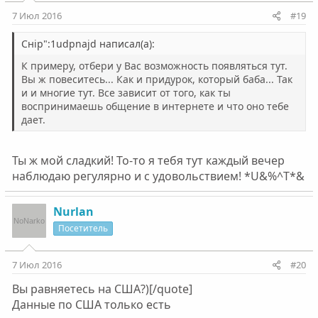
7 Июл 2016
#19
Снip":1udpnajd написал(а):
К примеру, отбери у Вас возможность появляться тут.
Вы ж повеситесь... Как и придурок, который баба... Так
и и многие тут. Все зависит от того, как ты
воспринимаешь общение в интернете и что оно тебе
дает.
Ты ж мой сладкий! То-то я тебя тут каждый вечер
наблюдаю регулярно и с удовольствием! *U&%^T*&
Nurlan
Посетитель
7 Июл 2016
#20
Вы равняетесь на США?)[/quote]
Данные по США только есть