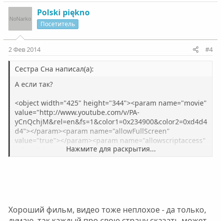
Polski piękno
Посетитель
2 Фев 2014
#4
Сестра Сна написал(а):
А если так?
<object width="425" height="344"><param name="movie"
value="http://www.youtube.com/v/PA-
yCnQchjM&rel=en&fs=1&color1=0x234900&color2=0xd4d4
d4"></param><param name="allowFullScreen"
value="true"></param><param name="allowscriptaccess"
Нажмите для раскрытия...
value="always"></param><embed
src="http://www.youtube.com/v/PA-
yCnQchjM&rel=en&fs=1&color1=0x234900&color2=0xd4d4
d4" type="application/x-shockwave-flash"
allowscriptaccess="always" allowfullscreen="true"
width="425" height="344"></embed></object>
Хороший фильм, видео тоже неплохое - да только,
...И потом можно поговорить в соседней теме.
думаю, так каждый про свою страну сказать может,