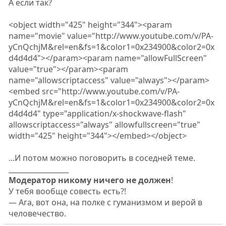
А если так?
<object width="425" height="344"><param
name="movie" value="http://www.youtube.com/v/PA-
yCnQchjM&rel=en&fs=1&color1=0x234900&color2=0x
d4d4d4"></param><param name="allowFullScreen"
value="true"></param><param
name="allowscriptaccess" value="always"></param>
<embed src="http://www.youtube.com/v/PA-
yCnQchjM&rel=en&fs=1&color1=0x234900&color2=0x
d4d4d4" type="application/x-shockwave-flash"
allowscriptaccess="always" allowfullscreen="true"
width="425" height="344"></embed></object>
...И потом можно поговорить в соседней теме.
_________________
Модератор никому ничего не должен
!
У тебя вообще совесть есть?!
— Ага, вот она, на полке с гуманизмом и верой в
человечество.