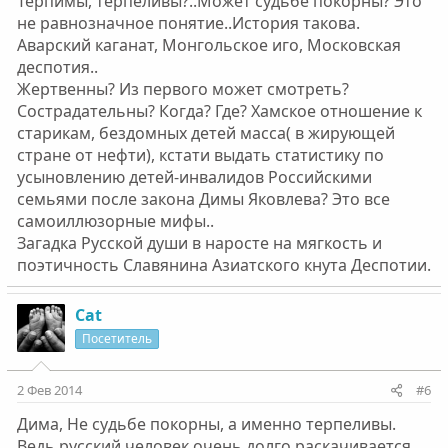
Терпимы, терпеливы?..Может судьбе покорны? Это
не равнозначное понятие..История такова.
Аварский каганат, Монгольское иго, Московская
деспотия..
Жертвенны? Из первого может смотреть?
Сострадательны? Когда? Где? Хамское отношение к
старикам, бездомных детей масса( в жирующей
стране от нефти), кстати выдать статистику по
усыновлению детей-инвалидов Российскими
семьями после закона Димы Яковлева? Это все
самоиллюзорные мифы..
Загадка Русской души в наросте на мягкость и
поэтичность Славянина Азиатского кнута Деспотии.
Cat
Посетитель
2 Фев 2014
#6
Дима, Не судьбе покорны, а именно терпеливы.
Ведь русский человек очень долго раскачивается,