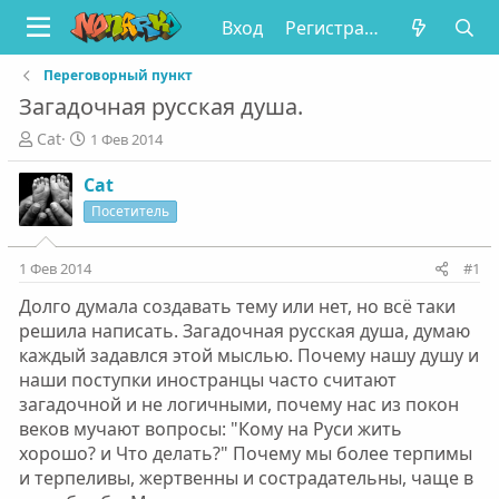
Вход
Регистрация
Переговорный пункт
Загадочная русская душа.
А
Д
Cat
1 Фев 2014
в
а
т
т
Cat
о
а
Посетитель
р
н
т
а
е
ч
1 Фев 2014
#1
м
а
Долго думала создавать тему или нет, но всё таки
ы
л
а
решила написать. Загадочная русская душа, думаю
каждый задавлся этой мыслью. Почему нашу душу и
наши поступки иностранцы часто считают
загадочной и не логичными, почему нас из покон
веков мучают вопросы: "Кому на Руси жить
хорошо? и Что делать?" Почему мы более терпимы
и терпеливы, жертвенны и сострадательны, чаще в