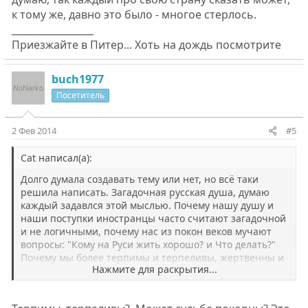
к тому же, давно это было - многое стерлось.
_________________
Приезжайте в Питер... Хоть на дождь посмотрите
buch1977
Посетитель
2 Фев 2014
#5
Cat написал(а):
Долго думала создавать тему или нет, но всё таки
решила написать. Загадочная русская душа, думаю
каждый задавлся этой мыслью. Почему нашу душу и
наши поступки иностранцы часто считают загадочной
и не логичными, почему нас из покон веков мучают
вопросы: "Кому на Руси жить хорошо? и Что делать?"
Почему мы более терпимы и терпеливы, жертвенны и
Нажмите для раскрытия...
сострадательны, чаще в ущерб себе. Может в этом
случае между российским менталитетом и загадочной
русской душой надо ставить знак равенства?