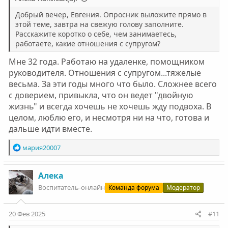
Добрый вечер, Евгения. Опросник выложите прямо в
этой теме, завтра на свежую голову заполните.
Расскажите коротко о себе, чем занимаетесь,
работаете, какие отношения с супругом?
Мне 32 года. Работаю на удаленке, помощником
руководителя. Отношения с супругом...тяжелые
весьма. За эти годы много что было. Сложнее всего
с доверием, привыкла, что он ведет "двойную
жизнь" и всегда хочешь не хочешь жду подвоха. В
целом, люблю его, и несмотря ни на что, готова и
дальше идти вместе.
Р
мария20007
е
а
к
Алека
ц
Воспитатель-онлайн
Команда форума
Модератор
и
и
:
20 Фев 2025
#11