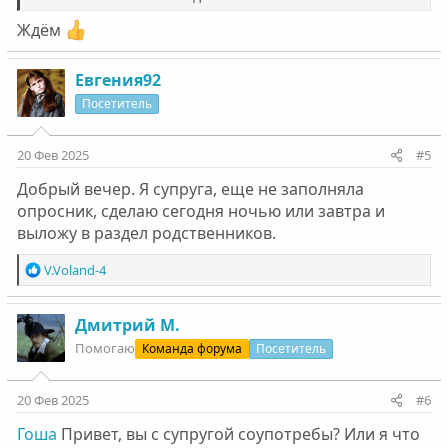
Ждём
Евгения92
Посетитель
20 Фев 2025
#5
Добрый вечер. Я супруга, еще не заполняла
опросник, сделаю сегодня ночью или завтра и
выложу в раздел родственников.
Р
V.Voland-4
е
а
к
Дмитрий М.
ц
Помогаю
Команда форума
Посетитель
и
и
:
20 Фев 2025
#6
Гоша
Привет, вы с супругой соупотребы? Или я что