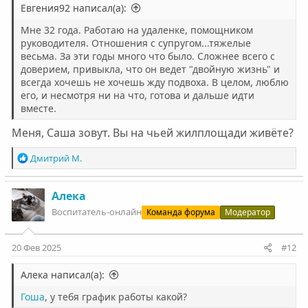
Евгения92 написал(а):
Мне 32 года. Работаю на удаленке, помощником
руководителя. Отношения с супругом...тяжелые
весьма. За эти годы много что было. Сложнее всего с
доверием, привыкла, что он ведет "двойную жизнь" и
всегда хочешь не хочешь жду подвоха. В целом, люблю
его, и несмотря ни на что, готова и дальше идти
вместе.
Меня, Саша зовут. Вы на чьей жилплощади живёте?
Р
Дмитрий М.
е
а
к
Алека
ц
Воспитатель-онлайн
Команда форума
Модератор
и
и
:
20 Фев 2025
#12
Алека написал(а):
Гоша
, у тебя график работы какой?