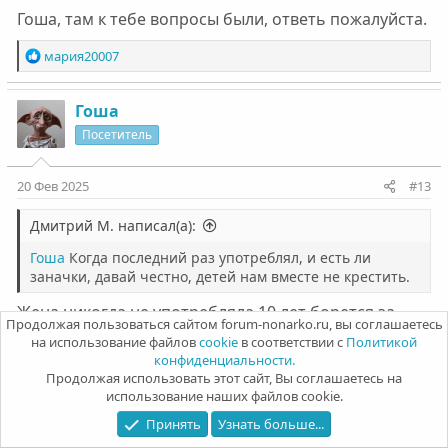
Гоша, там к тебе вопросы были, ответь пожалуйста.
Р
мария20007
е
а
к
Гоша
ц
Посетитель
и
и
:
20 Фев 2025
#13
Дмитрий М. написал(а):
Гоша
Когда последний раз употреблял, и есть ли
заначки, давай честно, детей нам вместе не крестить.
Жена никогда не употребляла.10 лет борется за
Продолжая пользоваться сайтом forum-nonarko.ru, вы соглашаетесь
мою жизнь.Заначек нет никаких.Употреблял
на использование файлов
cookie
в соответствии с
Политикой
неделю назад,у меня соседняя квартира тут, сейчас
конфиденциальности.
неделю вместе живем с женой сыном тещей, жилье
Продолжая использовать этот сайт, Вы соглашаетесь на
использование наших файлов cookie.
съемное.График работы 5/2 у меня ,сейчас вот в
отпуске до понедельника.
Принять
Узнать больше...