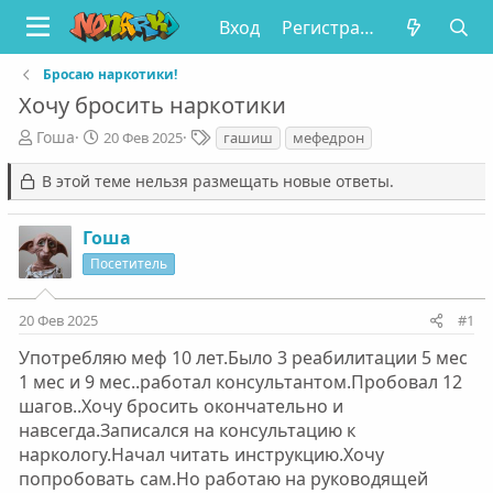
Вход
Регистрация
Бросаю наркотики!
Хочу бросить наркотики
А
Д
Т
Гоша
20 Фев 2025
гашиш
мефедрон
в
а
е
т
т
г
В этой теме нельзя размещать новые ответы.
о
а
и
р
н
Гоша
т
а
е
ч
Посетитель
м
а
ы
л
20 Фев 2025
#1
а
Употребляю меф 10 лет.Было 3 реабилитации 5 мес
1 мес и 9 мес..работал консультантом.Пробовал 12
шагов..Хочу бросить окончательно и
навсегда.Записался на консультацию к
наркологу.Начал читать инструкцию.Хочу
попробовать сам.Но работаю на руководящей