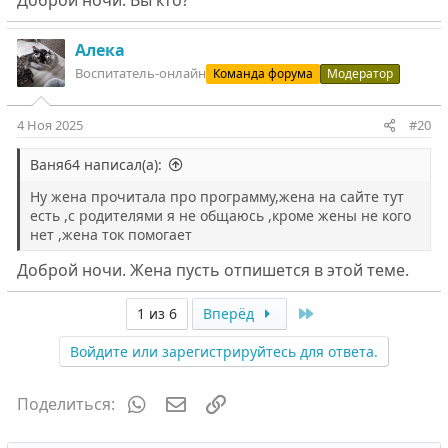
Доброй ночи. Вы кто?
Алека
Воспитатель-онлайн
Команда форума
Модератор
4 Ноя 2025
#20
Ваня64 написал(а):
Ну жена прочитала про программу,жена на сайте тут
есть ,с родителями я не общаюсь ,кроме жены не кого
нет ,жена ток помогает
Доброй ночи. Жена пусть отпишется в этой теме.
Last
1 из 6
Вперёд
Войдите или зарегистрируйтесь для ответа.
WhatsApp
Электронная почта
Ссылка
Поделиться: