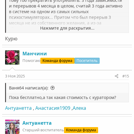
тому тоб прекратить употреблять. 3 года зависимости
и перерывов 4 месяца в целом, считай 3 года активно
в системе на одном из самых сильных
психостимуляторах... Притом что был перерыв 3
месяца не из собственного желания, а из-за
Нажмите для раскрытия...
обстоятельств, и как они опять поменялись и ты
вернулся в привычную для себя среду - ты опять начал
Курю
торчать. Соль дает очень сильную психологическую
привязку. Слезать с нее крайне сложно, особенно если
пошло уопотребление вв. Ты как употребляешь кстати?
Манчини
Помогаю
Команда форума
Посетитель
3 Ноя 2025
#15
Ваня64 написал(а):
Пока бесплатно,а так какая стоимость с куратором?
Антуанетта
,
Анастасия1909
,
Алека
Антуанетта
Старший воспитатель
Команда форума