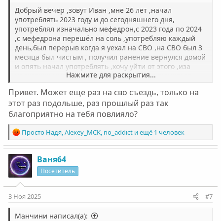
Добрый вечер ,зовут Иван ,мне 26 лет ,начал
употреблять 2023 году и до сегодняшнего дня,
употреблял изначально мефедрон,с 2023 года по 2024
,с мефедрона перешёл на соль ,употребляю каждый
день,был перерыв когда я уехал на СВО ,на СВО был 3
месяца был чистым , получил ранение вернулся домой
и опять начал употреблять ,хочу уйти от этого ,иза
Нажмите для раскрытия...
наркотики много проблем стало ,и семья рушиться
Привет. Может еще раз на сво съездь, только на
этот раз подольше, раз прошлый раз так
благоприятно на тебя повлияло?
Р
Просто Надя
,
Alexey_MCK
,
no_addict
и ещё 1 человек
е
а
к
Ваня64
ц
Посетитель
и
и
:
3 Ноя 2025
#7
Манчини написал(а):