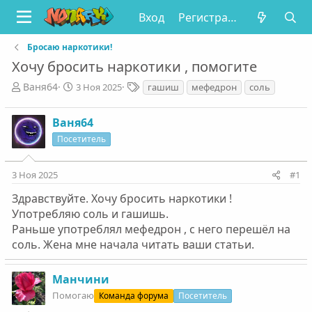
Вход
Регистрация
Бросаю наркотики!
Хочу бросить наркотики , помогите
А
Д
Т
Ваня64
3 Ноя 2025
гашиш
мефедрон
соль
в
а
е
т
т
г
Ваня64
о
а
и
р
н
Посетитель
т
а
е
ч
3 Ноя 2025
#1
м
а
ы
л
Здравствуйте. Хочу бросить наркотики !
а
Употребляю соль и гашишь.
Раньше употреблял мефедрон , с него перешёл на
соль. Жена мне начала читать ваши статьи.
Манчини
Помогаю
Команда форума
Посетитель