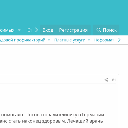
исимых
Статьи
Вход
Отзывы
Регистрация
О проекте
Поиск
Tel
удовой профилакторий
Платные услуги
Неформат
Рех
#1
е помогало. Посовнтовали клинику в Германии.
шанс стать наконец здоровым. Лечащий врачь