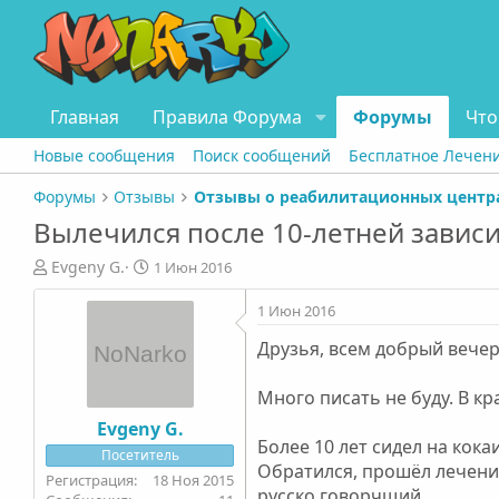
Главная
Правила Форума
Форумы
Что
Новые сообщения
Поиск сообщений
Бесплатное Лечен
Форумы
Отзывы
Вылечился после 10-летней завис
А
Д
Evgeny G.
1 Июн 2016
в
а
т
т
1 Июн 2016
о
а
Друзья, всем добрый вечер
р
н
т
а
е
ч
Много писать не буду. В кр
м
а
Evgeny G.
ы
л
Более 10 лет сидел на кок
Посетитель
а
Обратился, прошёл лечени
18 Ноя 2015
русско говорчщий.