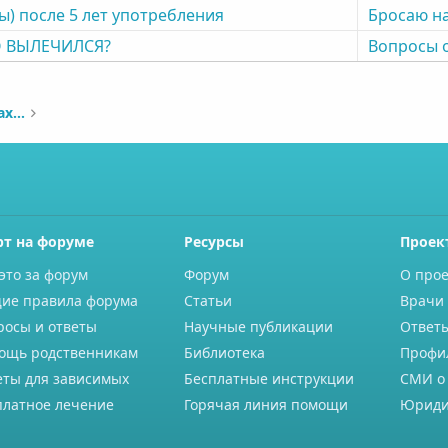
) после 5 лет употребления
Бросаю н
О ВЫЛЕЧИЛСЯ?
Вопросы 
Отзывы о реабилитационных центрах наркозависимых
рт на форуме
Ресурсы
Проек
это за форум
Форум
О прое
ие правила форума
Статьи
Врачи 
росы и ответы
Научные публикации
Ответ
ощь родственникам
Библиотека
Профи
еты для зависимых
Бесплатные инструкции
СМИ о
платное лечение
Горячая линия помощи
Юриди