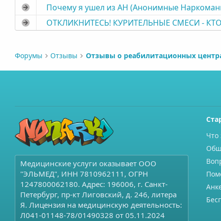
Почему я ушел из АН (Анонимные Наркоманы
ОТКЛИКНИТЕСЬ! КУРИТЕЛЬНЫЕ СМЕСИ - КТ
Форумы
Отзывы
Ста
Что 
Общ
Воп
Медицинские услуги оказывает ООО
"ЭЛЬМЕД", ИНН 7810962111, ОГРН
Пом
1247800062180. Адрес: 196006, г. Санкт-
Анк
Петербург, пр-кт Лиговский, д. 246, литера
Бес
Я. Лицензия на медицинскую деятельность:
Л041-01148-78/01490328 от 05.11.2024