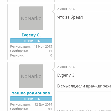
2 Июн 2016
Что за бред?!
Evgeny G.
Посетитель
18 Ноя 2015
11
0
2 Июн 2016
Evgeny G.,
В смысле,если врач-шпрех
ташка родионова
Посетитель
12 Дек 2014
941
Можно понимать больную психику 