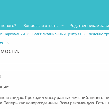
 нового?
Вопросы и ответы
Родственникам зав
ие Наркомании
Реабилитационный центр СПБ
Лечебно-тр
Отзывы о реабилитационных центрах наркозависимых
имости.
!
ации:
аине и спидах. Проходил массу разных лечений, ничего н
е. Теперь как новорожденный. Всем рекомендую. Есть 