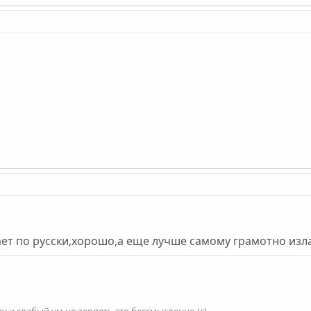
ает по русски,хорошо,а еще лучше самому грамотно изл
и слабый ум,но терпеть это бессмысленно.(с)