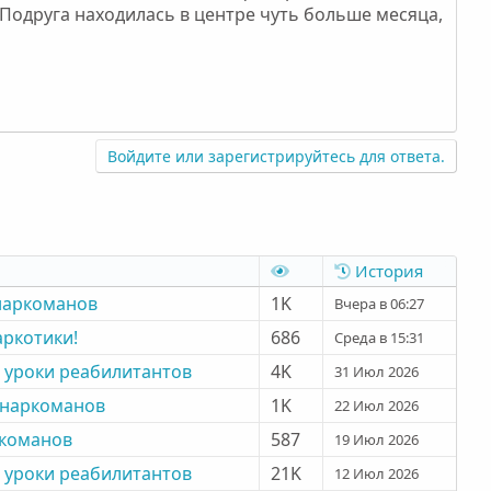
Подруга находилась в центре чуть больше месяца,
Войдите или зарегистрируйтесь для ответа.
История
наркоманов
1K
Вчера в 06:27
аркотики!
686
Среда в 15:31
 уроки реабилитантов
4K
31 Июл 2026
 наркоманов
1K
22 Июл 2026
команов
587
19 Июл 2026
 уроки реабилитантов
21K
12 Июл 2026