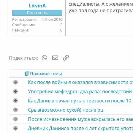
специалисты. А с желанием
LitvinA
уже пол года не притрагива
Посетитель
4 Июн 2016
2
0
WhatsApp
Электронная почта
Ссылка
Поделиться:
Похожие темы
Как после войны я оказался в зависимости о
Употребил мефедрон два раза: последствий 
Как Данила начал путь к трезвости после 10
Срыв(возможно сухой) после рц
После исчезновения мужа вскрылась его за
Дневник Даниила после 4 лет скрытого упо