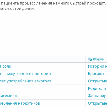
 пациента процесс лечения намного быстрей проходит. 
ется к этой дряни.
Форум
т соли
Истории 
не вижу, хочется повторить
Бросаю н
 лет употребления алкоголя
Открытые
Родители
висимость
Жены нар
требления наркотиков
Открытые