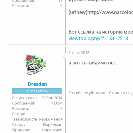
11
0
[urlnew]http://www.narcolog
Вот ссылка на историю мо
viewtopic.php?f=1&t=2518
1 Июн 2016
а вот ты-видимо нет.
Dresden
Посетитель
От себя не убежишь...Сколько не д
28 Янв 2014
11,094
7
Семья
зависимость, наркомания
Статус
Наркоман
Причина
Наркотики