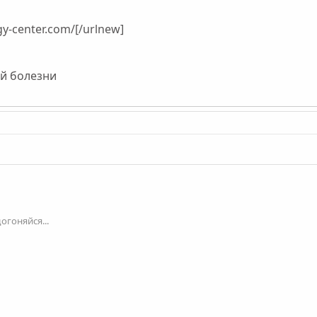
y-center.com/[/urlnew]
ей болезни
огоняйся...