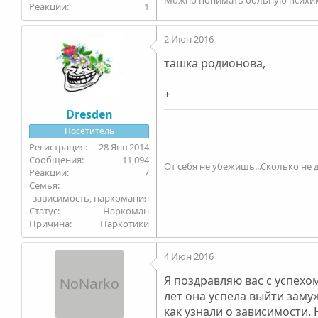
1
2 Июн 2016
ташка родионова,
+
Dresden
Посетитель
28 Янв 2014
11,094
От себя не убежишь...Сколько не д
7
Семья
зависимость, наркомания
Статус
Наркоман
Причина
Наркотики
4 Июн 2016
Я поздравляю вас с успехо
лет она успела выйти заму
как узнали о зависимости.