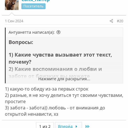
Посетитель
1 Сен 2024
#20
Антуанетта написал(а):
Вопросы:
1) Какие чувства вызывает этот текст,
почему?
2) Какие воспоминания о любви и
заботе от близких вы можете
Нажмите для раскрытия...
вспомнить?
1) какую-то обиду из-за первых строк
3) Как вы проявляли любовь и заботу?
2) разные, я не хочу делиться тут своими чувствами,
простите
3) забота - забота)) любовь - от внимания до
открытой ненависти, хз
Last
1 из 2
Вперёд