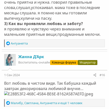
очень приятна и нужна. говорил правильные
слова,слушал,успокаивал. мама тоже в последние
месяцы слушала. я помню как мы готовили
выпечку,куличи на пасху.
3) Как вы проявляли любовь и заботу?
я проявляю и чувствую через внимание и
маленькие приятные вещи,продуманные мелочи.
Р
Антуанетта
е
а
к
Жанна Д’Арк
ц
Воспитатель-онлайн
Команда форума
Модератор
и
и
:
1 Сен 2024
#16
Вот любовь в чистом виде. Так бабушка каждый
завтрак декорировала любимой внучке…
Р
Малибу
,
Светлана
,
Антуанетта
и ещё 1 человек
е