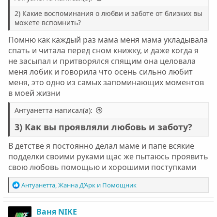
2) Какие воспоминания о любви и заботе от близких вы
можете вспомнить?
Помню как каждый раз мама меня мама укладывала
спать и читала перед сном книжку, и даже когда я
не засыпал и притворялся спящим она целовала
меня лобик и говорила что осень сильно любит
меня, это одно из самых запоминающих моментов
в моей жизни
Антуанетта написал(а):
3) Как вы проявляли любовь и заботу?
В детстве я постоянно делал маме и папе всякие
подделки своими руками щас же пытаюсь проявить
свою любовь помощью и хорошими поступками
Р
Антуанетта
,
Жанна Д’Арк
и
Помощник
е
а
к
Ваня NIKE