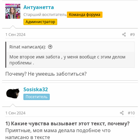
Антуанетта
Старший воспитатель
Команда форума
Администратор
1 Сен 2024
#9
Rinat написал(а):
Мое второе имя забота , у меня вообще с этим делом
проблемы .
Почему? Не умеешь заботиться?
Sosiska32
Посетитель
1 Сен 2024
#10
1) Какие чувства вызывает этот текст, почему?
Приятные, моя мама делала подобное что
написано в тексте