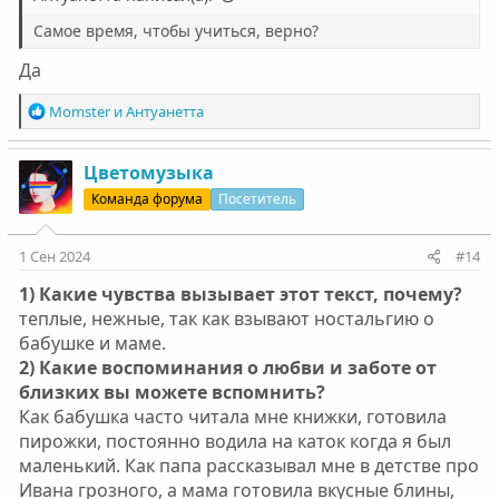
Самое время, чтобы учиться, верно?
Да
Р
Momster
и
Антуанетта
е
а
к
Цветомузыка
ц
Команда форума
Посетитель
и
и
:
1 Сен 2024
#14
1) Какие чувства вызывает этот текст, почему?
теплые, нежные, так как взывают ностальгию о
бабушке и маме.
2) Какие воспоминания о любви и заботе от
близких вы можете вспомнить?
Как бабушка часто читала мне книжки, готовила
пирожки, постоянно водила на каток когда я был
маленький. Как папа рассказывал мне в детстве про
Ивана грозного, а мама готовила вкусные блины,