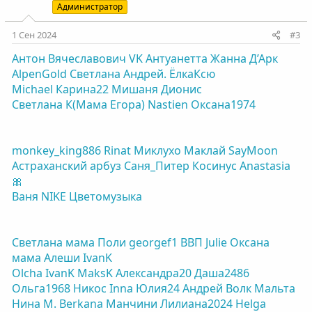
Администратор
1 Сен 2024
#3
Антон Вячеславович
VK
Антуанетта
Жанна Д’Арк
AlpenGold
Светлана
Андрей.
ЁлкаКсю
Michael
Карина22
Мишаня
Дионис
Светлана К(Мама Егора)
Nastien
Оксана1974
monkey_king886
Rinat
Миклухо Маклай
SayMoon
Астраханский арбуз
Саня_Питер
Косинус
Anastasia
🎀
Ваня NIKE
Цветомузыка
Светлана мама Поли
georgef1
ВВП
Julie
Оксана
мама Алеши
IvanK
Olcha
IvanK
MaksK
Александра20
Даша2486
Ольга1968
Никос
Inna
Юлия24
Андрей Волк
Мальта
Нина М.
Berkana
Манчини
Лилиана2024
Helga