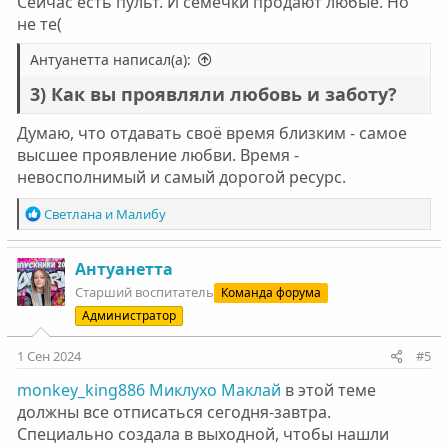
Сейчас есть пульт. И семечки продают любые. Но
не те(
Антуанетта написал(а):
3) Как вы проявляли любовь и заботу?
Думаю, что отдавать своё время близким - самое
высшее проявление любви. Время -
невосполнимый и самый дорогой ресурс.
Р
Светлана
и
Малибу
е
а
к
Антуанетта
ц
Старший воспитатель
Команда форума
и
Администратор
и
:
1 Сен 2024
#5
monkey_king886
Миклухо Маклай
в этой теме
должны все отписаться сегодня-завтра.
Специально создала в выходной, чтобы нашли