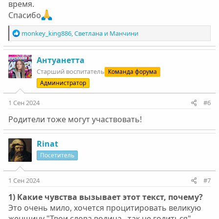
время.
Спасибо
Р
monkey_king886
,
Светлана
и
Манчини
е
а
к
Антуанетта
ц
Старший воспитатель
Команда форума
и
Администратор
и
:
1 Сен 2024
#6
Родители тоже могут участвовать!
Rinat
Посетитель
1 Сен 2024
#7
1) Какие чувства вызывает этот текст, почему?
Это очень мило, хочется процитировать великую
женщину "Твои слова водица , так не годиться"