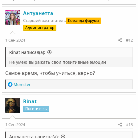
Антуанетта
Старший воспитатель
Команда форума
Администратор
1 Сен 2024
#12
Rinat написал(а):
Не умею выражать свои позитивные эмоции
Самое время, чтобы учиться, верно?
Р
Momster
е
а
к
Rinat
ц
Посетитель
и
и
:
1 Сен 2024
#13
Антуанетта написал(а):