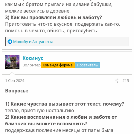
как мы с братом прыгали на диване бабушки,
мелкие веселись в деревне.
3) Как вы проявляли любовь и заботу?
Приготовить что-то вкусное, поддержать как-то,
помочь в чем-то, обнять, приголубить.
Р
Малибу
и
Антуанетта
е
а
к
Косинус
ц
Волонтëр
Команда форума
Посетитель
и
и
:
1 Сен 2024
#15
Вопросы:
1) Какие чувства вызывает этот текст, почему?
тепло, приятную ностальгию
2) Какие воспоминания о любви и заботе от
близких вы можете вспомнить?
поддержка,в последние месяцы от папы была