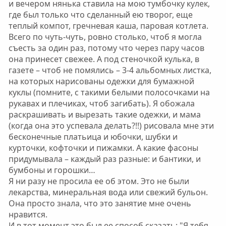
и вечером нянька ставила на мою тумбочку кулек,
где был только что сделанный ею творог, еще
теплый компот, гречневая каша, паровая котлета.
Всего по чуть-чуть, ровно столько, чтоб я могла
съесть за один раз, потому что через пару часов
она принесет свежее. А под стеночкой кулька, в
газете – чтоб не помялись – 3-4 альбомных листка,
на которых нарисованы одежки для бумажной
куклы (помните, с такими белыми полосочками на
рукавах и плечиках, чтоб загибать). Я обожала
раскрашивать и вырезать такие одежки, и мама
(когда она это успевала делать?!!) рисовала мне эти
бесконечные платьица и юбочки, шубки и
курточки, кофточки и пижамки. А какие фасоны
придумывала – каждый раз разные: и бантики, и
бумбоны и горошки…
Я ни разу не просила ее об этом. Это не были
лекарства, минеральная вода или свежий бульон.
Она просто знала, что это занятие мне очень
нравится.
И в тот момент это был ее способ сказать: "Я тебя