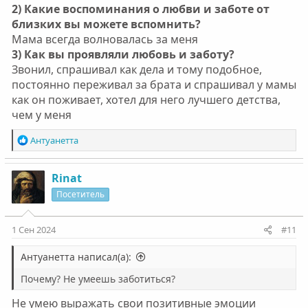
2) Какие воспоминания о любви и заботе от
близких вы можете вспомнить?
Мама всегда волновалась за меня
3) Как вы проявляли любовь и заботу?
Звонил, спрашивал как дела и тому подобное,
постоянно переживал за брата и спрашивал у мамы
как он поживает, хотел для него лучшего детства,
чем у меня
Р
Антуанетта
е
а
к
Rinat
ц
Посетитель
и
и
:
1 Сен 2024
#11
Антуанетта написал(а):
Почему? Не умеешь заботиться?
Не умею выражать свои позитивные эмоции