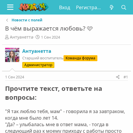
Вход
Регистрация
Новости с полей
В чём выражается любовь? 🩷
А
Д
Антуанетта
1 Сен 2024
в
а
т
т
Антуанетта
о
а
Старший воспитатель
Команда форума
р
н
т
а
Администратор
е
ч
м
а
1 Сен 2024
#1
ы
л
Прочтите текст, ответьте на
а
вопросы:
"Я так люблю тебя, мам" - говорила я за завтраком,
когда мне было лет 14.
"Да? – улыбалась мне в ответ мама, - тогда в
следующий раз к моему приходу с работы просто