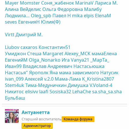
Mayer
Momster
Соня_жабенок
MarinaV
Лариса М.
Алина Вейделис
Ольга Федоровна
Малибу
Людмила…
Oleg_spb
Павел Н
mika
elpis
ElenaM
seves
ЕвгенияН
Юлия(Ф)
Virtt
Дмитрий М.
Liubov
caxaros
Константин51
Умиджон
Стеша
Margaret
Alexey_MCK
мамаЕлена
ЕвгенийM
Olga_Nonarko
Иra
Vanya21
_MapTa_
Иван99
Владислав Андреевич
Настасьюшка
Настасья"
Ярополк
Яна мама зависимого
Натусик
ivan_099
Алексей v.2.0
Мама-Лама
K_Kristina2807
Stem4uk
Тима-Медуничкин
Димушка
V.Voland-4
Никитос
elisivv
laafi
Sosiska32
LehaChe
sa.sha_sa.sha
Бульбаш
Антуанетта
Старший воспитатель
Команда форума
Администратор