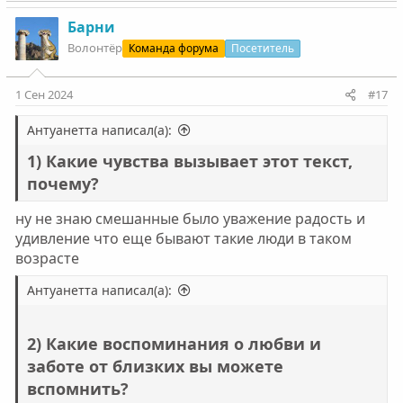
а
к
Барни
ц
Волонтëр
Команда форума
Посетитель
и
и
:
1 Сен 2024
#17
Антуанетта написал(а):
1) Какие чувства вызывает этот текст,
почему?
ну не знаю смешанные было уважение радость и
удивление что еще бывают такие люди в таком
возрасте
Антуанетта написал(а):
2) Какие воспоминания о любви и
заботе от близких вы можете
вспомнить?