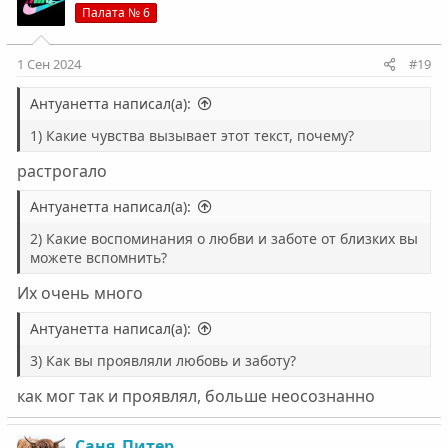
ц
Палата № 6
и
и
:
1 Сен 2024
#19
Антуанетта написал(а):
1) Какие чувства вызывает этот текст, почему?
растрогало
Антуанетта написал(а):
2) Какие воспоминания о любви и заботе от близких вы
можете вспомнить?
Их очень много
Антуанетта написал(а):
3) Как вы проявляли любовь и заботу?
как мог так и проявлял, больше неосознанно
Саня_Питер