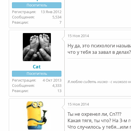
Посетитель
13 Янв 2012
5,534
7
15 Ноя 2014
Ну да, это психологи назы
что у тебя за завал в дела
Cat
Посетитель
4 Окт 2013
Я люблю сидеть низко - с низкого н
4,333
13
15 Ноя 2014
Ты не охренел ли, Сп???
Какая тягя, ты что? На 3-м 
Что случилось у тебя...или 