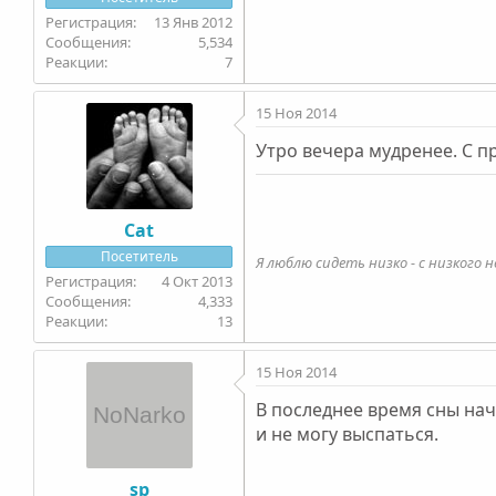
13 Янв 2012
5,534
7
15 Ноя 2014
Утро вечера мудренее. С п
Cat
Посетитель
Я люблю сидеть низко - с низкого н
4 Окт 2013
4,333
13
15 Ноя 2014
В последнее время сны нач
и не могу выспаться.
sp