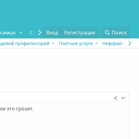
исимых
Статьи
Вход
Отзывы
Регистрация
О проекте
Поиск
Tel
удовой профилакторий
Платные услуги
Неформат
Рех
#1
ем это грозит.