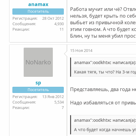
anamax
Работа мучит или чё? Отвле
Посетитель
нельзя, будет крыть по себе
28 Окт 2012
выбьет из привычной колеи 
4,930
этим говном. А что будет к
11
Блин, ну ты меня убил прос
15 Ноя 2014
anamax":oodkhtxc написал(а)
Какая тягя, ты что? На 3-м го
sp
Представляешь, два года не
Посетитель
13 Янв 2012
5,534
Надо избавляться от привы
7
anamax":oodkhtxc написал(а)
А что будет когда начнешь у