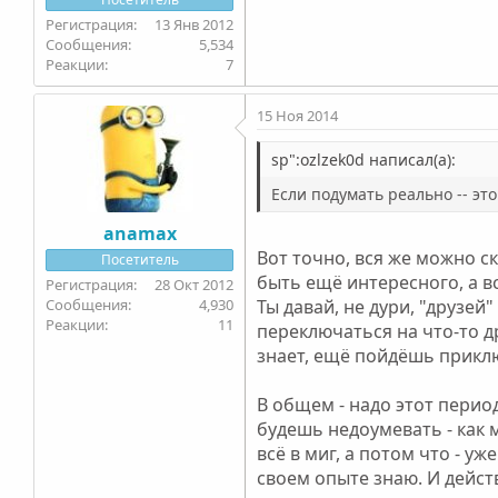
13 Янв 2012
5,534
7
15 Ноя 2014
sp":ozlzek0d написал(а):
Если подумать реально -- эт
anamax
Вот точно, вся же можно с
Посетитель
быть ещё интересного, а в
28 Окт 2012
4,930
Ты давай, не дури, "друзей
11
переключаться на что-то др
знает, ещё пойдёшь приключ
В общем - надо этот период
будешь недоумевать - как м
всё в миг, а потом что - у
своем опыте знаю. И действ