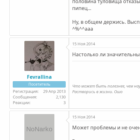
половина туловища отказыв
пипец...
Ну, в общем держись. Высп
^%^^aaa
15 Ноя 2014
Настолько ли значительн
Fevrallina
Посетитель
Что может быть полезнее, чем на
29 Апр 2013
Растворись в жизни. Ошо
2,130
3
15 Ноя 2014
Может проблемы и не очен