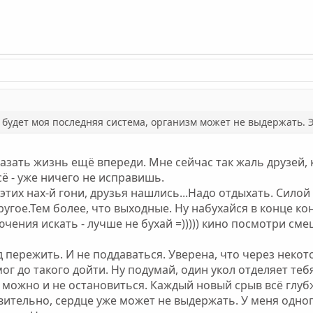
о будет моя последняя система, организм может не выдержать. Э
казать жизнь ещё впереди. Мне сейчас так жаль друзей,
сё - уже ничего не исправишь.
" этих нах-й гони, друзья нашлись...Надо отдыхать. Силой
угое.Тем более, что выходные. Ну набухайся в конце конц
ения искать - лучше не бухай =))))) кино посмотри сме
 пережить. И не поддаваться. Уверена, что через некот
ог до такого дойти. Ну подумай, один укол отделяет тебя
же можно и не остановиться. Каждый новый срыв всё глубж
ительно, сердце уже может не выдержать. У меня одного