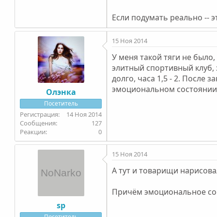
Если подумать реально -- 
15 Ноя 2014
У меня такой тяги не было,
элитный спортивный клуб, 
долго, часа 1,5 - 2. После 
эмоциональном состоянии,
Олэнка
Посетитель
14 Ноя 2014
127
0
15 Ноя 2014
А тут и товарищи нарисова
Причём эмоциональное сост
sp
Посетитель