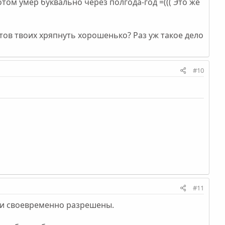
том умер буквально через полгода-год =((( Это же
тов твоих хряпнуть хорошенько? Раз уж такое дело
#10
#11
 и своевременно разрешены.