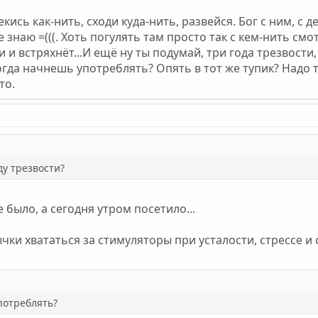
кись как-нить, сходи куда-нить, развейся. Бог с ним, с д
 знаю =(((. Хоть погулять там просто так с кем-нить смот
и встряхнёт...И ещё ну ты подумай, три года трезвости, 
огда начнешь употреблять? Опять в тот же тупик? Надо т
то.
:
ду трезвости?
 было, а сегодня утром посетило...
чки хвататься за стимуляторы при усталости, стрессе и
:
потреблять?