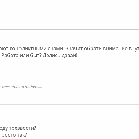
вают конфликтными снами. Значит обрати внимание внутр
х? Работа или быт? Делись давай!
е так опасно падать...
году трезвости?
просто так?