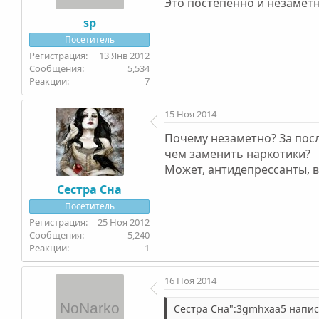
Это постепенно и незаметн
sp
Посетитель
13 Янв 2012
5,534
7
15 Ноя 2014
Почему незаметно? За посл
чем заменить наркотики?
Может, антидепрессанты, вс
Сестра Сна
Посетитель
25 Ноя 2012
5,240
1
16 Ноя 2014
Сестра Сна":3gmhxaa5 написа