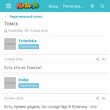
Вход
Регистрация
Переговорный пункт
Томск
А
Д
Yulechka
15 Май 2016
в
а
т
т
Yulechka
о
а
Посетитель
р
н
т
а
е
ч
15 Май 2016
#1
м
а
Есть кто из Томска?
ы
л
а
Indie
Посетитель
25 Июн 2016
#2
Есть прямо рядом, по соседству) А Юлечка - это