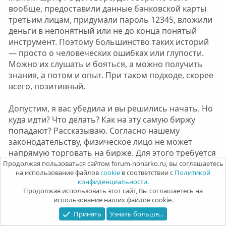
вообще, предоставили данные банковской карты
третьим лицам, придумали пароль 12345, вложили
деньги в непонятный или не до конца понятый
инструмент. Поэтому большинство таких историй
— просто о человеческих ошибках или глупости.
Можно их слушать и бояться, а можно получить
знания, а потом и опыт. При таком подходе, скорее
всего, позитивный.
Допустим, я вас убедила и вы решились начать. Но
куда идти? Что делать? Как на эту самую биржу
попадают? Рассказываю. Согласно нашему
законодательству, физическое лицо не может
напрямую торговать на бирже. Для этого требуется
юридическое лицо со специальной лицензией,
Продолжая пользоваться сайтом forum-nonarko.ru, вы соглашаетесь
на использование файлов
cookie
в соответствии с
Политикой
некий посредник. Выступает в таком качестве
конфиденциальности.
брокер.
Продолжая использовать этот сайт, Вы соглашаетесь на
использование наших файлов cookie.
Поэтому для того, чтобы получить доступ к
Принять
Узнать больше...
торговле ценными бумагами, нужно открыть