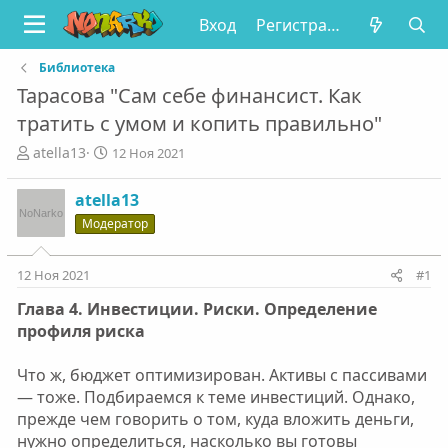
Вход
Регистрация
Библиотека
Тарасова "Сам себе финансист. Как
тратить с умом и копить правильно"
А
Д
atella13
12 Ноя 2021
в
а
т
т
atella13
о
а
Модератор
р
н
т
а
е
ч
12 Ноя 2021
#1
м
а
ы
л
Глава 4. Инвестиции. Риски. Определение
а
профиля риска
Что ж, бюджет оптимизирован. Активы с пассивами
— тоже. Подбираемся к теме инвестиций. Однако,
прежде чем говорить о том, куда вложить деньги,
нужно определиться, насколько вы готовы