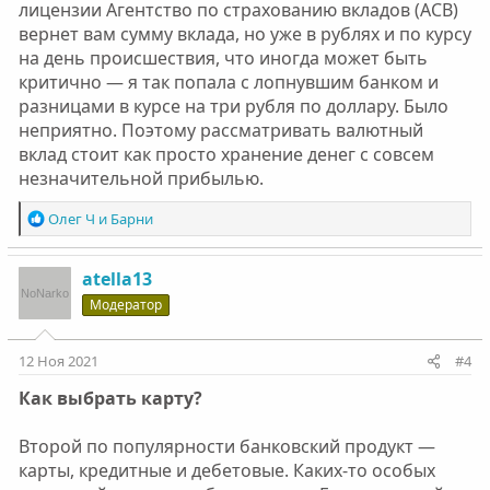
лицензии Агентство по страхованию вкладов (АСВ)
вернет вам сумму вклада, но уже в рублях и по курсу
на день происшествия, что иногда может быть
критично — я так попала с лопнувшим банком и
разницами в курсе на три рубля по доллару. Было
неприятно. Поэтому рассматривать валютный
вклад стоит как просто хранение денег с совсем
незначительной прибылью.
Р
Олег Ч
и
Барни
е
а
к
atella13
ц
Модератор
и
и
:
12 Ноя 2021
#4
Как выбрать карту?
Второй по популярности банковский продукт —
карты, кредитные и дебетовые. Каких-то особых