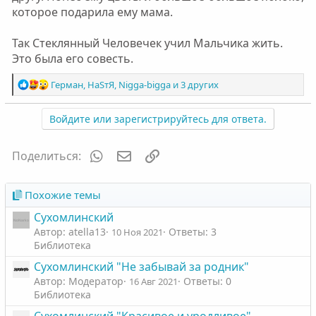
которое подарила ему мама.
Так Стеклянный Человечек учил Мальчика жить.
Это была его совесть.
Р
Герман
,
НаSтЯ
,
Nigga-bigga
и 3 других
е
а
Войдите или зарегистрируйтесь для ответа.
к
ц
и
WhatsApp
Электронная почта
Ссылка
Поделиться:
и
:
Похожие темы
Сухомлинский
Автор: atella13
Ответы: 3
10 Ноя 2021
Библиотека
Сухомлинский "Не забывай за родник"
Автор: Модератор
Ответы: 0
16 Авг 2021
Библиотека