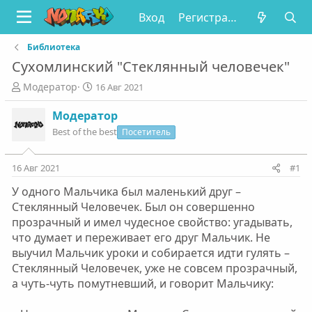
Вход
Регистрация
Библиотека
Сухомлинский "Стеклянный человечек"
А
Д
Модератор
16 Авг 2021
в
а
т
т
Модератор
о
а
Best of the best
Посетитель
р
н
т
а
е
ч
16 Авг 2021
#1
м
а
У одного Мальчика был маленький друг –
ы
л
а
Стеклянный Человечек. Был он совершенно
прозрачный и имел чудесное свойство: угадывать,
что думает и переживает его друг Мальчик. Не
выучил Мальчик уроки и собирается идти гулять –
Стеклянный Человечек, уже не совсем прозрачный,
а чуть-чуть помутневший, и говорит Мальчику: