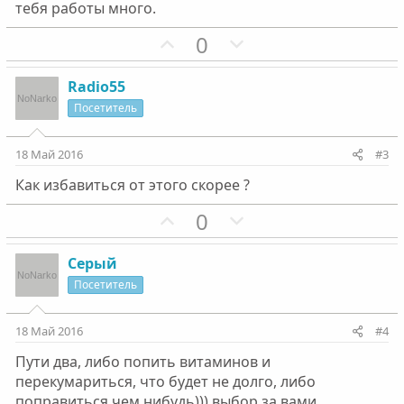
тебя работы много.
П
Н
0
о
е
з
г
Radio55
и
а
Посетитель
т
т
и
и
18 Май 2016
#3
в
в
Как избавиться от этого скорее ?
н
н
ы
ы
П
Н
0
й
й
о
е
г
г
з
г
Серый
о
о
и
а
Посетитель
л
л
т
т
о
о
и
и
18 Май 2016
#4
с
с
в
в
Пути два, либо попить витаминов и
н
н
перекумариться, что будет не долго, либо
ы
ы
поправиться чем нибудь))) выбор за вами...