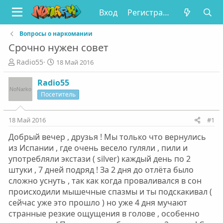
Вход
Регистрация
Вопросы о наркомании
Срочно нужен совет
А
Д
Radio55
18 Май 2016
в
а
т
т
Radio55
о
а
Посетитель
р
н
т
а
е
ч
18 Май 2016
#1
м
а
Добрый вечер , друзья ! Мы только что вернулись
ы
л
а
из Испании , где очень весело гуляли , пили и
употребляли экстази ( silver) каждый день по 2
штуки , 7 дней подряд ! За 2 дня до отлёта было
сложно уснуть , так как когда проваливался в сон
происходили мышечные спазмы и ты подскакивал (
сейчас уже это прошло ) но уже 4 дня мучают
странные резкие ощущения в голове , особенно