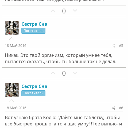
й
й
г
П
г
Н
0
о
о
о
е
л
з
л
г
Сестра Сна
о
и
о
а
Посетитель
с
т
с
т
и
и
18 Май 2016
#5
в
в
Никак. Это твой организм, который умнее тебя,
н
н
пытается сказать, чтобы ты больше так не делал.
ы
ы
й
й
П
Н
0
г
г
о
е
о
о
з
г
Сестра Сна
л
л
и
а
Посетитель
о
о
т
т
с
с
и
и
18 Май 2016
#6
в
в
Вот узнаю брата Колю: "Дайте мне таблетку, чтобы
н
н
все быстрее прошло, а то я щас умру! Я ее выпью- и
ы
ы