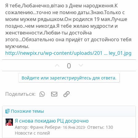
ы
ы
Я тебе,Любанечко,вітаю з Днем народження.К
й
й
сожалению...точно не помню даты.Знаю.Только с
г
г
моим мужем рядышком.Он родился 19 мая.Лучше
о
о
поздно..чем никогда.Я тебе желаю мудрости и
л
л
женственности.Любви-ты достойна
о
о
этого...Обязательно она придёт от достойного тебя
с
с
мужчины.
http://newpix.ru/wp-content/uploads/201 ... ley_01.jpg
П
Н
0
о
е
з
г
Войдите или зарегистрируйтесь для ответа.
и
а
т
т
WhatsApp
Электронная почта
Ссылка
Поделиться:
и
и
в
в
Похожие темы
н
н
Я снова покидаю РЦ досрочно
ы
ы
Автор: Франк Рибери
Ответы: 130
16 Янв 2023
й
й
Новости с полей