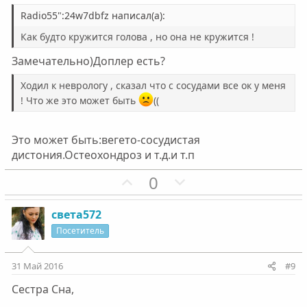
в
в
н
н
Radio55":24w7dbfz написал(а):
ы
ы
Как будто кружится голова , но она не кружится !
й
й
Замечательно)Доплер есть?
г
г
о
о
Ходил к неврологу , сказал что с сосудами все ок у меня
л
л
! Что же это может быть
((
о
о
с
с
Это может быть:вегето-сосудистая
дистония.Остеохондроз и т.д.и т.п
П
Н
0
о
е
з
г
света572
и
а
Посетитель
т
т
и
и
31 Май 2016
#9
в
в
Сестра Сна,
н
н