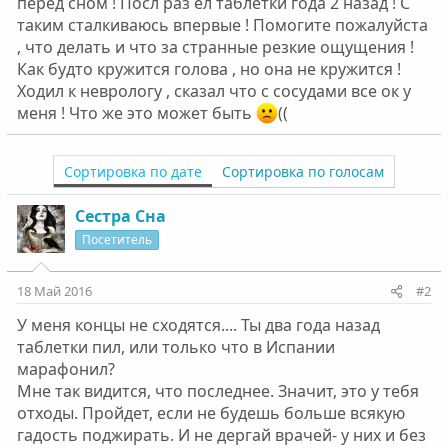
перед сном ! Посл раз ел таблетки года 2 назад ! С
таким сталкиваюсь впервые ! Помогите пожалуйста
, что делать и что за странные резкие ощущения !
Как будто кружится голова , но она не кружится !
Ходил к неврологу , сказал что с сосудами все ок у
меня ! Что же это может быть
((
Сортировка по дате
Сортировка по голосам
Сестра Сна
Посетитель
18 Май 2016
#2
У меня концы не сходятся.... Ты два года назад
таблетки пил, или только что в Испании
марафонил?
Мне так видится, что последнее. Значит, это у тебя
отходы. Пройдет, если не будешь больше всякую
гадость поджирать. И не дергай врачей- у них и без