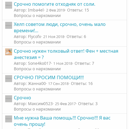
г
г
Срочно помогите отходняк от соли.
о
о
Автор: Imba4el
Ответы: 15
2 Фев 2019
л
л
Вопросы о наркомании
о
о
Хелп советом люди, срочно, очень мало
с
с
времени!...
Автор: Flycofx
Ответы: 6
21 Ноя 2018
Вопросы о наркомании
Срочно нужен толковый ответ! Фен + местная
анестезия = ?
Автор: Sone4ko017
Ответы: 7
1 Ноя 2018
Вопросы о наркомании
СРОЧНО ПРОСИМ ПОМОЩИ!!!
Автор: Жанна00
Ответы: 16
17 Сен 2018
Вопросы о наркомании
Срочно
Автор: Максим0523
Ответы: 3
25 Фев 2017
Вопросы о наркомании
Мне нужна Ваша помощь!!! Срочно!!! Я вас
очень прошу!