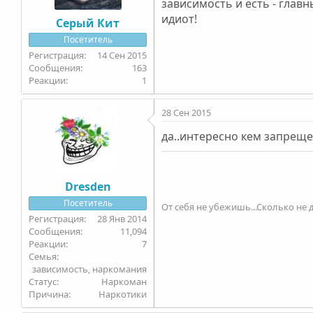
зависимость и есть - главн
идиот!
Серый Кит
Посетитель
14 Сен 2015
163
1
28 Сен 2015
да..интересно кем запреще
Dresden
Посетитель
От себя не убежишь...Сколько не д
28 Янв 2014
11,094
7
Семья
зависимость, наркомания
Статус
Наркоман
Причина
Наркотики