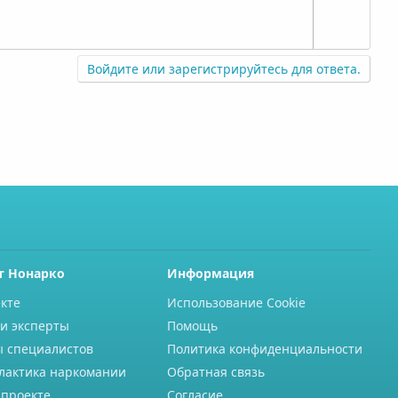
т
н
и
ы
в
й
н
Войдите или зарегистрируйтесь для ответа.
г
ы
о
й
л
г
о
о
с
л
о
с
т Нонарко
Информация
кте
Использование Cookie
и эксперты
Помощь
ы специалистов
Политика конфиденциальности
лактика наркомании
Обратная связь
 проекте
Согласие