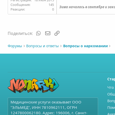
145
Зима началась в сентябре и зако
0
WhatsApp
Электронная почта
Ссылка
Поделиться:
Форумы
Вопросы и ответы
Вопросы о наркомании
Ста
Что 
Общ
Воп
Медицинские услуги оказывает ООО
"ЭЛЬМЕД", ИНН 7810962111, ОГРН
Пом
1247800062180. Адрес: 196006, г. Санкт-
Анк