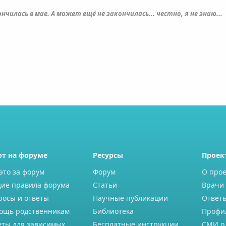
нчилась в мае. А может ещё не закончилась... честно, я не знаю...
рт на форуме
Ресурсы
Проек
это за форум
Форум
О прое
ие правила форума
Статьи
Врачи 
росы и ответы
Научные публикации
Ответ
ощь родственникам
Библиотека
Профи
еты для зависимых
Бесплатные инструкции
СМИ о