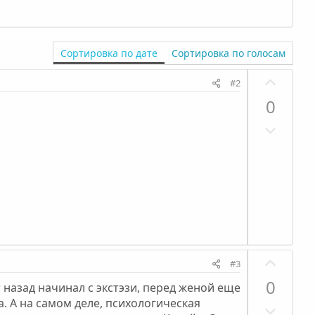
Сортировка по дате
Сортировка по голосам
П
#2
о
0
з
Н
и
е
т
г
и
а
в
т
н
и
ы
в
й
н
г
П
ы
о
#3
о
й
л
0
назад начинал с экстэзи, перед женой еще
з
г
о
а. А на самом деле, психологическая
Н
и