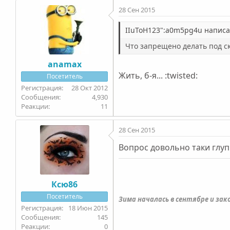
28 Сен 2015
IIuToH123":a0m5pg4u написал
Что запрещено делать под ск
anamax
Жить, б-я... :twisted:
Посетитель
28 Окт 2012
4,930
11
28 Сен 2015
Вопрос довольно таки глупы
Ксю86
Посетитель
Зима началась в сентябре и зако
18 Июн 2015
145
0