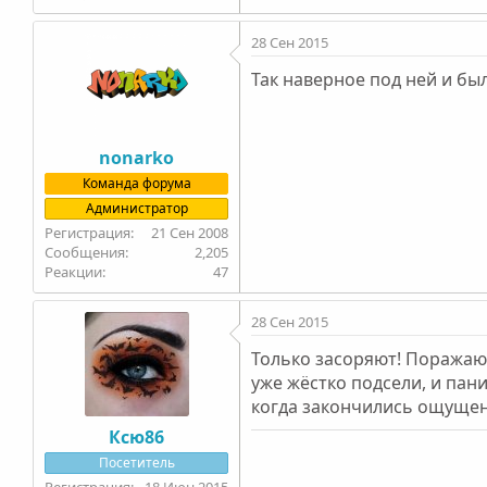
28 Сен 2015
Так наверное под ней и был
nonarko
Команда форума
Администратор
21 Сен 2008
2,205
47
28 Сен 2015
Только засоряют! Поражаюсь
уже жёстко подсели, и пан
когда закончились ощущени
Ксю86
Посетитель
18 Июн 2015