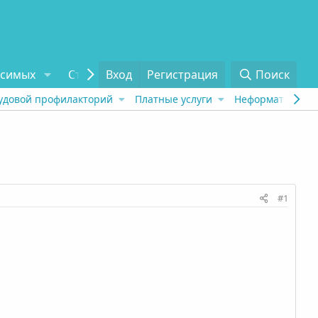
исимых
Статьи
Вход
Отзывы
Регистрация
О проекте
Поиск
Tel
удовой профилакторий
Платные услуги
Неформат
Рех
#1