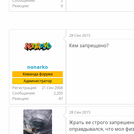
2
0
28 Сен 2015
Кем запрещено?
nonarko
Команда форума
Администратор
21 Сен 2008
2,205
47
28 Сен 2015
Жрать ее строго запрешено
оправдывался, что мол физи