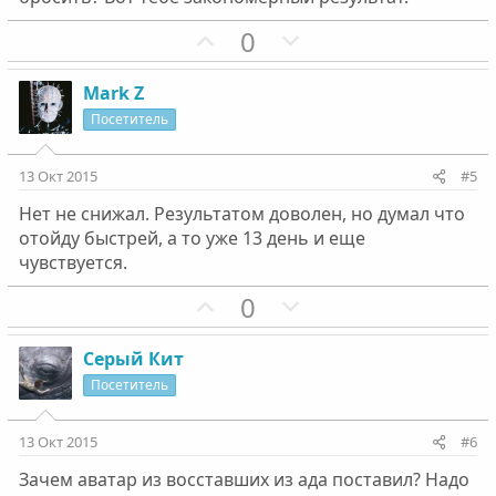
с
с
П
Н
0
о
е
з
г
Mark Z
и
а
Посетитель
т
т
и
и
13 Окт 2015
#5
в
в
Нет не снижал. Результатом доволен, но думал что
н
н
отойду быстрей, а то уже 13 день и еще
ы
ы
чувствуется.
й
й
г
П
г
Н
0
о
о
о
е
л
з
л
г
Серый Кит
о
и
о
а
Посетитель
с
т
с
т
и
и
13 Окт 2015
#6
в
в
Зачем аватар из восставших из ада поставил? Надо
н
н