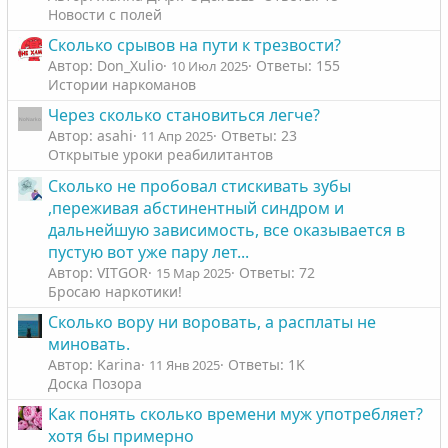
й
й
Новости с полей
г
г
Сколько срывов на пути к трезвости?
о
о
Автор: Don_Xulio
Ответы: 155
10 Июл 2025
л
л
Истории наркоманов
о
о
Через сколько становиться легче?
с
с
Автор: asahi
Ответы: 23
11 Апр 2025
Открытые уроки реабилитантов
Сколько не пробовал стискивать зубы
,переживая абстинентный синдром и
дальнейшую зависимость, все оказывается в
пустую вот уже пару лет...
Автор: VITGOR
Ответы: 72
15 Мар 2025
Бросаю наркотики!
Сколько вору ни воровать, а расплаты не
миновать.
Автор: Karinа
Ответы: 1K
11 Янв 2025
Доска Позора
Как понять сколько времени муж употребляет?
хотя бы примерно