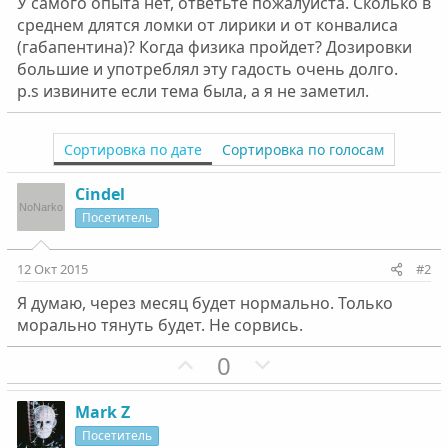
У самого опыта нет, ответьте пожалуйста. Сколько в
среднем длятся ломки от лирики и от конвалиса
(габапентина)? Когда физика пройдет? Дозировки
большие и употреблял эту гадость очень долго.
p.s извините если тема была, а я не заметил.
Сортировка по дате
Сортировка по голосам
Cindel
Посетитель
12 Окт 2015
#2
Я думаю, через месяц будет нормально. Только
морально тянуть будет. Не сорвись.
П
Н
0
о
е
з
г
Mark Z
и
а
Посетитель