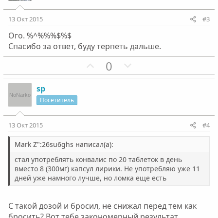
т
т
и
и
13 Окт 2015
#3
в
в
Ого. %^%%%$%$
н
н
Спасибо за ответ, буду терпеть дальше.
ы
ы
й
й
П
Н
0
г
г
о
е
о
о
з
г
sp
л
л
и
а
Посетитель
о
о
т
т
с
с
и
и
13 Окт 2015
#4
в
в
н
н
Mark Z":26su6ghs написал(а):
ы
ы
стал употреблять конвалис по 20 таблеток в день
й
й
вместо 8 (300мг) капсул лирики. Не употребляю уже 11
дней уже намного лучше, но ломка еще есть
г
г
о
о
л
л
С такой дозой и бросил, не снижал перед тем как
о
о
бросить? Вот тебе закономерный результат.