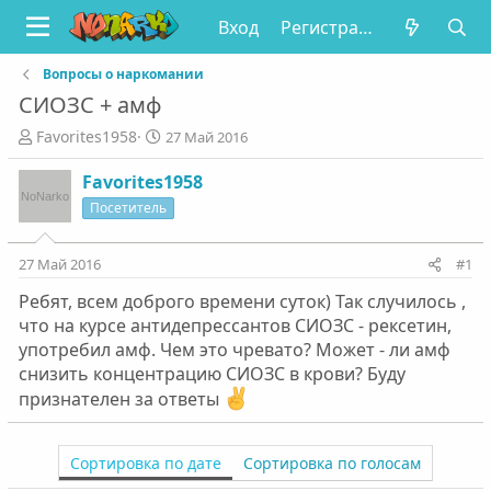
Вход
Регистрация
Вопросы о наркомании
СИОЗС + амф
А
Д
Favorites1958
27 Май 2016
в
а
т
т
Favorites1958
о
а
Посетитель
р
н
т
а
е
ч
27 Май 2016
#1
м
а
Ребят, всем доброго времени суток) Так случилось ,
ы
л
а
что на курсе антидепрессантов СИОЗС - рексетин,
употребил амф. Чем это чревато? Может - ли амф
снизить концентрацию СИОЗС в крови? Буду
признателен за ответы
Сортировка по дате
Сортировка по голосам