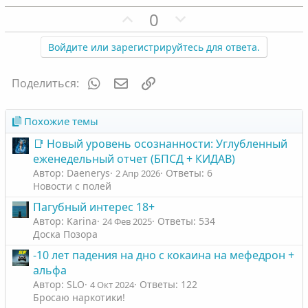
П
Н
0
о
е
з
г
Войдите или зарегистрируйтесь для ответа.
и
а
т
т
WhatsApp
Электронная почта
Ссылка
Поделиться:
и
и
в
в
Похожие темы
н
н
📑 Новый уровень осознанности: Углубленный
ы
ы
еженедельный отчет (БПСД + КИДАВ)
й
й
Автор: Daenerys
Ответы: 6
2 Апр 2026
г
г
Новости с полей
о
о
Пагубный интерес 18+
л
л
Автор: Karinа
Ответы: 534
24 Фев 2025
о
о
Доска Позора
с
с
-10 лет падения на дно с кокаина на мефедрон +
альфа
Автор: SLO
Ответы: 122
4 Окт 2024
Бросаю наркотики!