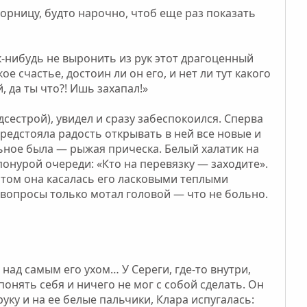
горницу, будто нарочно, чтоб еще раз показать
к-нибудь не выронить из рук этот драгоценный
е счастье, достоин ли он его, и нет ли тут какого
, да ты что?! Ишь захапал!»
сестрой), увидел и сразу забеспокоился. Сперва
предстояла радость открывать в ней все новые и
льное была — рыжая прическа. Белый халатик на
понурой очереди: «Кто на перевязку — заходите».
Потом она касалась его ласковыми теплыми
а вопросы только мотал головой — что не больно.
над самым его ухом… У Сереги, где-то внутри,
онять себя и ничего не мог с собой сделать. Он
уку и на ее белые пальчики, Клара испугалась: