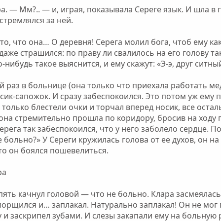
. — Мм?.. — и, играя, показывала Сереге язык. И шла в 
устремлялся за ней.
то, что она… О деревня! Серега молил бога, чтоб ему ка
аже страшился: по праву ли свалилось на его голову тако
нибудь такое выяснится, и ему скажут: «Э-э, друг ситный
й раз в больнице (она только что приехала работать мед
осик-сапожок. И сразу забеспокоился. Это потом уж ему 
 только блестели очки и торчал вперед носик, все оста
 она стремительно прошла по коридору, бросив на ходу 
Серега так забеспокоился, что у него заболело сердце. 
 больно?» У Сереги кружилась голова от ее духов, он н
что он боялся пошевелиться.
ра
пять качнул головой — что не больно. Клара засмеялась 
орщился и… заплакал. Натурально заплакал! Он не мог п
 и заскрипел зубами. И слезы закапали ему на больную р