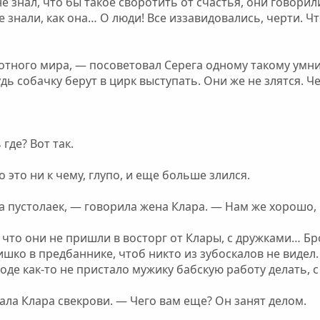
 не знал, что бы такое своротить от счастья, они говорил
е знали, как она… О люди! Все иззавидовались, черти. Ч
тного мира, — посоветовал Серега одному такому умник
ь собачку берут в цирк выступать. Они же не злятся. Че
где? Вот так.
о это ни к чему, глупо, и еще больше злился.
пустолаек, — говорила жена Клара. — Нам же хорошо, и в
, что они не пришли в восторг от Клары, с дружками… 
ишко в предбаннике, чтоб никто из зубоскалов не видел.
оде как-то не пристало мужику бабскую работу делать, 
зала Клара свекрови. — Чего вам еще? Он занят делом.