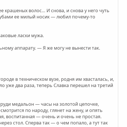
е крашеных волос… И снова, и снова у него чуть
 губами ее милый носик — любил почему-то
наковые ласки мужа.
льному аппарату. — Я же могу не вынести так.
роде в техническом вузе, родня им хвасталась, и,
ыло уже два раза, теперь Славка перешел на третий
груди медальон — часы на золотой цепочке,
смотрится по народу, глянет на жену, и опять
ная, воспитанная — очень и очень не простая.
ерез стол. Сперва так — о чем попало, а тут так