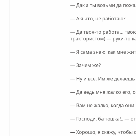
— Дак а ты возьми да пожа
— А я что, не работаю?
— Да твоя-то работа… твою
трактористом) — руки-то к
— Я сама знаю, как мне жит
— Зачем же?
— Ну и все. Им же делаешь
— Да ведь мне жалко его, 
— Вам не жалко, когда они
— Господи, батюшка!.. — оп
— Хорошо, я скажу, чтобы 