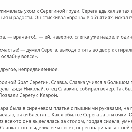
ималась ухом к Серегиной груди. Серега вдыхал запах е
ния и радости. Он стискивал «врача» в объятиях, искал
а, — врача-то!.. — ей, наверно, слегка уже надоели оди
 счастье! — думал Серега, выходя опять во двор к стира
 ослабну вовсе».
 другое, непредвиденное.
одной брат Серегин, Славка. Славка учился в большом го
улы, дядя Николай, отец Славкин, собирал вечер. Так б
 Позвали Серегу с Кларой.
ара была в сиреневом платье с пышными рукавами, на 
едью, очки блестят… Как любил се Серега за эти очки! О
з всех-то она выделялась за столом, гордая сидела, ум
Славка тоже выделил ее из всех, переговаривался с ней ч