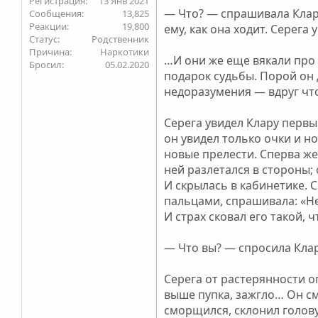
13 Янв 2021
— Что? — спрашивала Клара
13,825
19,800
ему, как она ходит. Серега 
Статус
Родственник
Причина
Наркотики
…И они же еще вякали про 
Бросил
05.02.2020
подарок судьбы. Порой он д
недоразумения — вдруг что-
Серега увидел Клару первы
он увидел только очки и н
новые прелести. Сперва же
ней разлетался в стороны;
И скрылась в кабинетике. 
пальцами, спрашивала: «Не
И страх сковал его такой, 
— Что вы? — спросила Кла
Серега от растерянности о
выше пупка, зажгло… Он см
сморщился, склонил голову