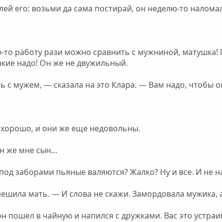
лей его: возьми да сама постирай, он неделю-то наломал
-то работу рази можно сравнить с мужниной, матушка! 
акие надо! Он же не двужильный.
ь с мужем, — сказала на это Клара. — Вам надо, чтобы о
 хорошо, и они же еще недовольны.
он же мне сын…
 под заборами пьяные валяются? Жалко? Ну и все. И не н
ешила мать. — И слова не скажи. Замордовала мужика, а
он пошел в чайную и напился с дружками. Вас это устраи