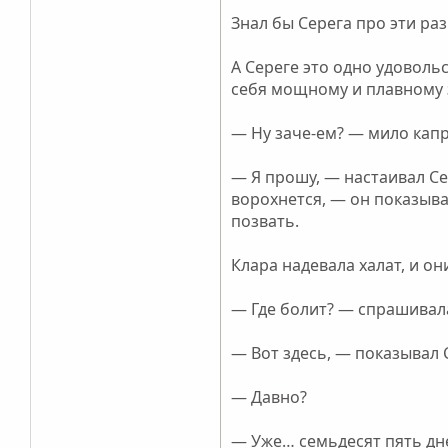
Знал бы Серега про эти раз
А Сереге это одно удоволь
себя мощному и плавному з
— Ну заче-ем? — мило капр
— Я прошу, — настаивал Сер
ворохнется, — он показыва
позвать.
Клара надевала халат, и он
— Где болит? — спрашивал
— Вот здесь, — показывал 
— Давно?
— Уже… семьдесят пять дн