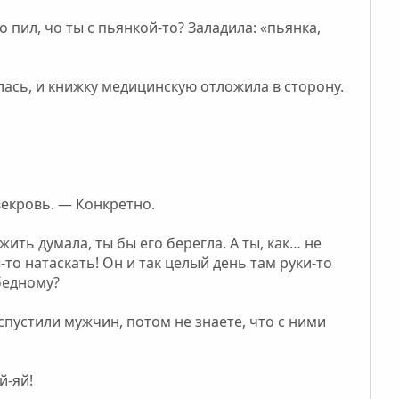
 пил, чо ты с пьянкой-то? Заладила: «пьянка,
лась, и книжку медицинскую отложила в сторону.
векровь. — Конкретно.
жить думала, ты бы его берегла. А ты, как… не
то натаскать! Он и так целый день там руки-то
бедному?
аспустили мужчин, потом не знаете, что с ними
й-яй!