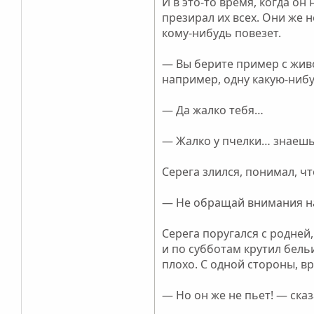
И в это-то время, когда он
презирал их всех. Они же н
кому-нибудь повезет.
— Вы берите пример с живо
например, одну какую-нибуд
— Да жалко тебя…
— Жалко у пчелки… знаешь 
Серега злился, понимал, чт
— Не обращай внимания на 
Серега поругался с родней
и по субботам крутил бель
плохо. С одной стороны, вр
— Но он же не пьет! — ска