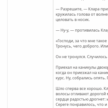
— Разрешите, — Клара приж
кружилась голова от волне
целовать в носик.
— Ну-у, — противилась Клар
«Господи, за что мне такое
Тронусь, чего доброго. Или
Он не тронулся. Случилось
Приехал на каникулы двоюр
когда он приезжал на каник
курс. Ну, собрались опять.
Шло сперва все хорошо. Кл
волосы отливают дорогой м
сердце радостью дрогнет: и
Сереге понравилось, что и 