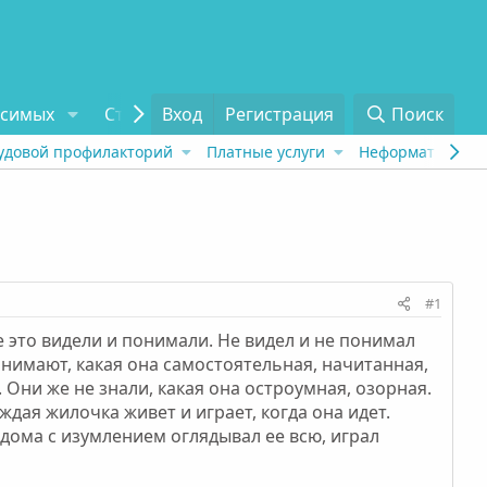
исимых
Статьи
Вход
Отзывы
Регистрация
О проекте
Поиск
Tel
удовой профилакторий
Платные услуги
Неформат
Рех
#1
се это видели и понимали. Не видел и не понимал
 понимают, какая она самостоятельная, начитанная,
. Они же не знали, какая она остроумная, озорная.
аждая жилочка живет и играет, когда она идет.
 дома с изумлением оглядывал ее всю, играл