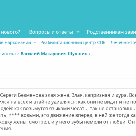
 нового?
Вопросы и ответы
Родственникам зав
ие Наркомании
Реабилитационный центр СПБ
Лечебно-тр
лиотека
Василий Макарович Шукшин
 Сереги Безменова злая жена. Злая, капризная и дура. В
ился на всех и втайне удивлялся: как они не видят и не
людей: как возьмутся языками чесать, так не остановишь
упь, **** возьми, это движение вперед, в ней же тогда к
одку жены: смотрел, и у него зубы немели от любви. Он
ения.