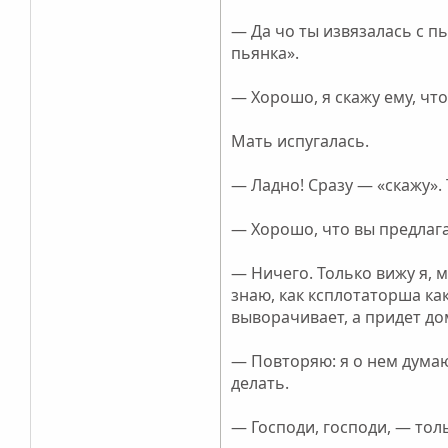
— Да чо ты извязалась с пь
пьянка».
— Хорошо, я скажу ему, чт
Мать испугалась.
— Ладно! Сразу — «скажу».
— Хорошо, что вы предлага
— Ничего. Только вижу я, м
знаю, как ксплотаторша как
выворачивает, а придет до
— Повторяю: я о нем думаю.
делать.
— Господи, господи, — тол