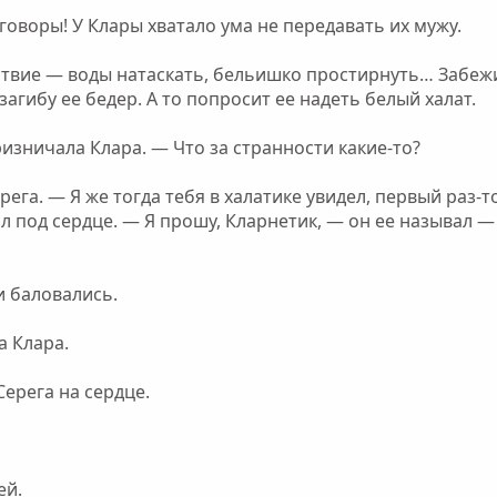
говоры! У Клары хватало ума не передавать их мужу.
ствие — воды натаскать, бельишко простирнуть… Забежит
агибу ее бедер. А то попросит ее надеть белый халат.
изничала Клара. — Что за странности какие-то?
ега. — Я же тогда тебя в халатике увидел, первый раз-то
л под сердце. — Я прошу, Кларнетик, — он ее называл —
и баловались.
а Клара.
Серега на сердце.
ей.