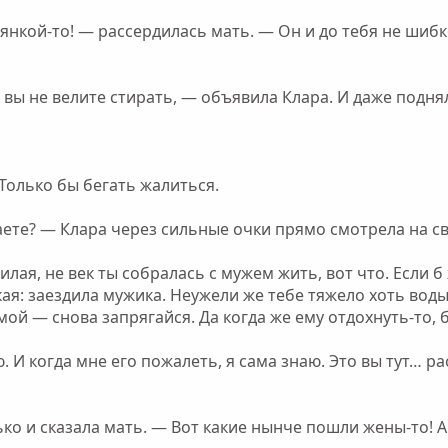
янкой-то! — рассердилась мать. — Он и до тебя не шибко
о вы не велите стирать, — объявила Клара. И даже подня
 Только бы бегать жалиться.
ете? — Клара через сильные очки прямо смотрела на с
илая, не век ты собралась с мужем жить, вот что. Если б 
ая: заездила мужика. Неужели же тебе тяжело хоть воды-
мой — снова запрягайся. Да когда же ему отдохнуть-то, 
 И когда мне его пожалеть, я сама знаю. Это вы тут… р
ько и сказала мать. — Вот какие нынче пошли жены-то! А