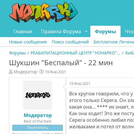
Главная
Правила Форума
Форумы
Что
Новые сообщения
Поиск сообщений
Бесплатное Лечен
Форумы
РЕАБИЛИТАЦИОННЫЙ ЦЕНТР "НОНАРКО" СПБ
Биб
Шукшин "Беспалый" - 22 мин
А
Д
Модератор
19 Янв 2021
в
а
т
т
19 Янв 2021
о
а
Все кругом говорили, что у
р
н
т
а
этого только Серега. Он зл
е
ч
какая она… **** их знает, 
м
а
Как она ходит! Это же пост
Модератор
ы
л
Серега особенно любил пох
Best of the best
а
желваками и потел от волн
Посетитель