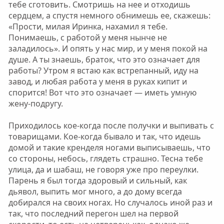
тебе сготовить. Смотришь на нее и отходишь
сердцем, а спустя немного обнимешь ее, скажешь:
«Прости, милая Иринка, нахамил я тебе.
Понимаешь, с работой у меня нынче не
заладилось». И опять у нас мир, и у меня покой на
душе. А ты знаешь, браток, что это означает для
работы? Утром я встаю как встрепанный, иду на
завод, и любая работа у меня в руках кипит и
спорится! Вот что это означает — иметь умную
жену-подругу.
Приходилось кое-когда после получки и выпивать с
товарищами. Кое-когда бывало и так, что идешь
домой и такие кренделя ногами выписываешь, что
со стороны, небось, глядеть страшно. Тесна тебе
улица, да и шабаш, не говоря уже про переулки.
Парень я был тогда здоровый и сильный, как
дьявол, выпить мог много, а до дому всегда
добирался на своих ногах. Но случалось иной раз и
так, что последний перегон шел на первой