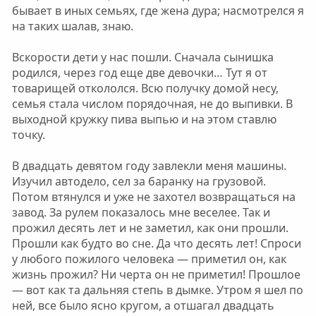
бывает в иных семьях, где жена дура; насмотрелся я
на таких шалав, знаю.
Вскорости дети у нас пошли. Сначала сынишка
родился, через год еще две девочки… Тут я от
товарищей откололся. Всю получку домой несу,
семья стала числом порядочная, не до выпивки. В
выходной кружку пива выпью и на этом ставлю
точку.
В двадцать девятом году завлекли меня машины.
Изучил автодело, сел за баранку на грузовой.
Потом втянулся и уже не захотел возвращаться на
завод. За рулем показалось мне веселее. Так и
прожил десять лет и не заметил, как они прошли.
Прошли как будто во сне. Да что десять лет! Спроси
у любого пожилого человека — приметил он, как
жизнь прожил? Ни черта он не приметил! Прошлое
— вот как та дальняя степь в дымке. Утром я шел по
ней, все было ясно кругом, а отшагал двадцать