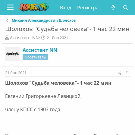
Вход
Регистрация
Михаил Александрович Шолохов
Шолохов "Судьба человека"- 1 час 22 мин
А
Д
Ассистент NN
21 Янв 2021
в
а
т
т
Ассистент NN
о
а
Посетитель
р
н
т
а
е
ч
21 Янв 2021
#1
м
а
Шолохов "Судьба человека"- 1 час 22 мин
ы
л
а
Евгении Григорьевне Левицкой,
члену КПСС с 1903 года