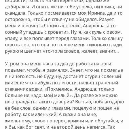
скорости, то есть на четвереньках, однако же
добирался. И опять же ни тебе упрека, ни крика, ни
скандала. Только посмеивается моя Иринка, да и то
осторожно, чтобы я спьяну не обиделся. Разует
меня и шепчет: «Ложись к стенке, Андрюша, а то
сонный упадешь с кровати». Ну, я, как куль с овсом,
упаду, и все поплывет перед глазами. Только слышу
сквозь сон, что она по голове меня тихонько гладит
рукою и шепчет что-то ласковое, жалеет, значит…
Утром она меня часа за два до работы на ноги
подымет, чтобы я размялся. Знает, что на похмелье
я ничего есть не буду, ну, достанет огурец соленый
или еще что-нибудь по легости, нальет граненый
стаканчик водки. «Похмелись, Андрюша, только
больше не надо, мой милый». Да разве же можно
не оправдать такого доверия? Выпью, поблагодарю
ее без слов, одними глазами, поцелую и пошел на
работу, как миленький. А скажи она мне,
хмельному, слово поперек, крикни или обругайся, и
я бы, как бог свят, и на второй день напился. Так