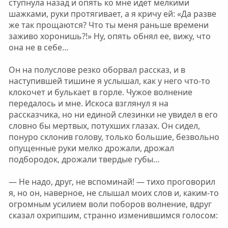
ступнула назад и опять ко мне идет мелкими
шажками, руки протягивает, а я кричу ей: «Да разве
же так прощаются? Что ты меня раньше времени
заживо хоронишь?!» Ну, опять обнял ее, вижу, что
она не в себе…
Он на полуслове резко оборвал рассказ, и в
наступившей тишине я услышал, как у него что-то
клокочет и булькает в горле. Чужое волнение
передалось и мне. Искоса взглянул я на
рассказчика, но ни единой слезинки не увидел в его
словно бы мертвых, потухших глазах. Он сидел,
понуро склонив голову, только большие, безвольно
опущенные руки мелко дрожали, дрожал
подбородок, дрожали твердые губы…
— Не надо, друг, не вспоминай! — тихо проговорил
я, но он, наверное, не слышал моих слов и, каким-то
огромным усилием воли поборов волнение, вдруг
сказал охрипшим, странно изменившимся голосом: