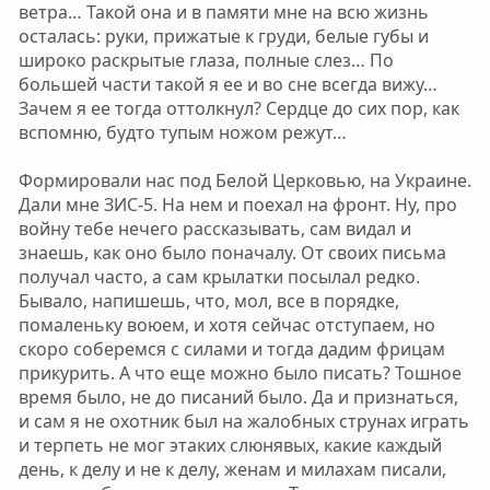
ветра… Такой она и в памяти мне на всю жизнь
осталась: руки, прижатые к груди, белые губы и
широко раскрытые глаза, полные слез… По
большей части такой я ее и во сне всегда вижу…
Зачем я ее тогда оттолкнул? Сердце до сих пор, как
вспомню, будто тупым ножом режут…
Формировали нас под Белой Церковью, на Украине.
Дали мне ЗИС-5. На нем и поехал на фронт. Ну, про
войну тебе нечего рассказывать, сам видал и
знаешь, как оно было поначалу. От своих письма
получал часто, а сам крылатки посылал редко.
Бывало, напишешь, что, мол, все в порядке,
помаленьку воюем, и хотя сейчас отступаем, но
скоро соберемся с силами и тогда дадим фрицам
прикурить. А что еще можно было писать? Тошное
время было, не до писаний было. Да и признаться,
и сам я не охотник был на жалобных струнах играть
и терпеть не мог этаких слюнявых, какие каждый
день, к делу и не к делу, женам и милахам писали,