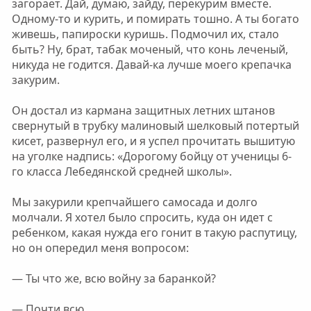
загорает. Дай, думаю, зайду, перекурим вместе.
Одному-то и курить, и помирать тошно. А ты богато
живешь, папироски куришь. Подмочил их, стало
быть? Ну, брат, табак моченый, что конь леченый,
никуда не годится. Давай-ка лучше моего крепачка
закурим.
Он достал из кармана защитных летних штанов
свернутый в трубку малиновый шелковый потертый
кисет, развернул его, и я успел прочитать вышитую
на уголке надпись: «Дорогому бойцу от ученицы 6-
го класса Лебедянской средней школы».
Мы закурили крепчайшего самосада и долго
молчали. Я хотел было спросить, куда он идет с
ребенком, какая нужда его гонит в такую распутицу,
но он опередил меня вопросом:
— Ты что же, всю войну за баранкой?
— Почти всю.