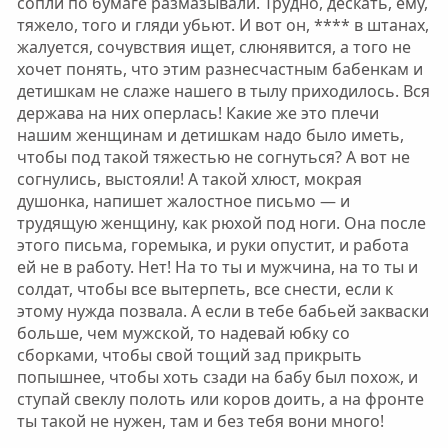
сопли по бумаге размазывали. Трудно, дескать, ему,
тяжело, того и гляди убьют. И вот он, **** в штанах,
жалуется, сочувствия ищет, слюнявится, а того не
хочет понять, что этим разнесчастным бабенкам и
детишкам не слаже нашего в тылу приходилось. Вся
держава на них оперлась! Какие же это плечи
нашим женщинам и детишкам надо было иметь,
чтобы под такой тяжестью не согнуться? А вот не
согнулись, выстояли! А такой хлюст, мокрая
душонка, напишет жалостное письмо — и
трудящую женщину, как рюхой под ноги. Она после
этого письма, горемыка, и руки опустит, и работа
ей не в работу. Нет! На то ты и мужчина, на то ты и
солдат, чтобы все вытерпеть, все снести, если к
этому нужда позвала. А если в тебе бабьей закваски
больше, чем мужской, то надевай юбку со
сборками, чтобы свой тощий зад прикрыть
попышнее, чтобы хоть сзади на бабу был похож, и
ступай свеклу полоть или коров доить, а на фронте
ты такой не нужен, там и без тебя вони много!