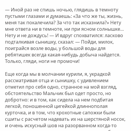
— Иной раз не спишь ночью, глядишь в темноту
пустыми глазами и думаешь: «За что же ты, жизнь,
меня так покалечила? За что так исказнила?» Нету
мне ответа ни в темноте, ни при ясном солнышке…
Нету и не дождусь! — И вдруг спохватился: ласково
подталкивая сынишку, сказал: — Пойди, милок,
поиграйся возле воды, у большой воды для
ребятишек всегда какая-нибудь добыча найдется.
Только, гляди, ноги не промочи!
Еще когда мы в молчании курили, я, украдкой
рассматривая отца и сынишку, с удивлением
отметил про себя одно, странное на мой взгляд,
обстоятельство Мальчик был одет просто, но
добротно: и в том, как сидела на нем подбитая
легкой, поношенной цигейкой длиннополая
курточка, и в том, что крохотные сапожки были
сшиты с расчетом надевать их на шерстяной носок,
и очень искусный шов на разорванном когда-то