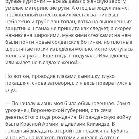
рукаве курточки — все выдавало женскую заботу,
умелые материнские руки. А отец выглядел иначе:
прожженный в нескольких местах ватник был
небрежно и грубо заштопан, латка на выношенных
защитных штанах не пришита как следует, а скорее
наживлена широкими, мужскими стежками; на нем
были почти новые солдатские ботинки, но плотные
шерстяные носки изъедены молью, их не коснулась
женская рука… Еще тогда я подумал: «Или вдовец,
или живет не в ладах с женой».
Но вот он, проводив глазами сынишку, глухо
покашлял, снова заговорил, и я весь превратился в
слух.
— Поначалу жизнь моя была обыкновенная. Сам я
уроженец Воронежской губернии, с тысяча
девятьсотого года рождения. В гражданскую войну
был в Красной Армии, в дивизии Киквидзе. В
голодный двадцать второй год подался на Кубань,
ишачить на кулаков, потому и уцелел. А отец с