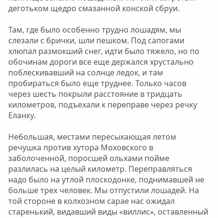
деготьком щедро смазанной конской сбруи.
Там, где было особенно трудно лошадям, мы
слезали с брички, шли пешком. Под сапогами
хлюпал размокший снег, идти было тяжело, но по
обочинам дороги все еще держался хрустально
поблескивавший на солнце ледок, и там
пробираться было еще труднее. Только часов
через шесть покрыли расстояние в тридцать
километров, подъехали к переправе через речку
Еланку.
Небольшая, местами пересыхающая летом
речушка против хутора Моховского в
заболоченной, поросшей ольхами пойме
разлилась на целый километр. Переправляться
надо было на утлой плоскодонке, поднимавшей не
больше трех человек. Мы отпустили лошадей. На
той стороне в колхозном сарае нас ожидал
старенький, видавший виды «виллис», оставленный