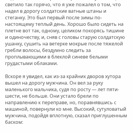
светило так горячо, что я уже пожалел о том, что
надел в дорогу солдатские ватные штаны и
стеганку. Это был первый после зимы по-
настоящему теплый день. Хорошо было сидеть на
плетне вот так, одному, целиком покорясь тишине
и одиночеству, и, сняв с головы старую солдатскую
ушанку, сушить на ветерке мокрые после тяжелой
гребли волосы, бездумно следить за
проплывающими в блеклой синеве белыми
грудастыми облаками.
Вскоре я увидел, как из-за крайних дворов хутора
вышел на дорогу мужчина. Он вел за руку
маленького мальчика, судя по росту — лет пяти-
шести, не больше. Они устало брели по
направлению к переправе, но, поравнявшись с
машиной, повернули ко мне. Высокий, сутуловатый
мужчина, подойдя вплотную, сказал приглушенным
баском: