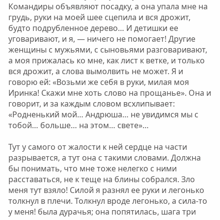
Командиры объявляют посадку, а она упала мне на
грудь, руки на моей шее сцепила и вся дрожит,
будто подрубленное дерево… И детишки ее
уговаривают, и я, — ничего не помогает! Другие
женщины с мужьями, с сыновьями разговаривают,
а моя прижалась ко мне, как лист к ветке, и только
вся дрожит, а слова вымолвить не может. Я и
говорю ей: «Возьми же себя в руки, милая моя
Иринка! Скажи мне хоть слово на прощанье». Она и
говорит, и за каждым словом всхлипывает:
«Родненький мой… Андрюша… не увидимся мы с
тобой… больше… на этом… свете»…
Тут у самого от жалости к ней сердце на части
разрывается, а тут она с такими словами. Должна
бы понимать, что мне тоже нелегко с ними
расставаться, не к теще на блины собрался. Зло
меня тут взяло! Силой я разнял ее руки и легонько
толкнул в плечи. Толкнул вроде легонько, а сила-то
у меня! была дурачья; она попятилась, шага три