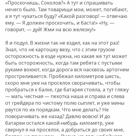
«Проскочишь, Соколов?» А тут и спрашивать
нечего было. Там товарищи мои, может, погибают,
а я тут чухаться буду? «Какой разговор! — отвечаю
ему. — Я должен проскочить, и баста!» «Ну, —
говорит, — дуй! Жми на всю железку!»
Я и подул. В жизни так не ездил, как на этот раз!
Знал, что не картошку везу, что с этим грузом
осторожность в езде нужна, но какая же тут может
быть осторожность, когда там ребята с пустыми
руками воюют, когда дорога вся насквозь артогнем
простреливается. Пробежал километров шесть,
скоро мне уже на проселок сворачивать, чтобы
пробраться к балке, где батарея стояла, а тут гляжу
— мать честная — пехотка наша и справа и слева
от грейдера по чистому полю сыплет, и уже мины
рвутся по их порядкам. Что мне делать? Не
поворачивать же назад? Давлю вовсю! И до
батареи остался какой-нибудь километр, уже
свернул я на проселок, а добраться до своих мне,