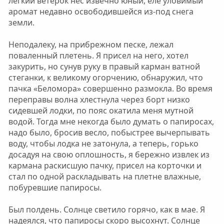
легкий ветерок нес извечно юный, еле уловимый
аромат недавно освободившейся из-под снега
земли.
Неподалеку, на прибрежном песке, лежал
поваленный плетень. Я присел на него, хотел
закурить, но сунув руку в правый карман ватной
стеганки, к великому огорчению, обнаружил, что
пачка «Беломора» совершенно размокла. Во время
переправы волна хлестнула через борт низко
сидевшей лодки, по пояс окатила меня мутной
водой. Тогда мне некогда было думать о папиросах,
надо было, бросив весло, побыстрее вычерпывать
воду, чтобы лодка не затонула, а теперь, горько
досадуя на свою оплошность, я бережно извлек из
кармана раскисшую пачку, присел на корточки и
стал по одной раскладывать на плетне влажные,
побуревшие папиросы.
Был полдень. Солнце светило горячо, как в мае. Я
надеялся, что папиросы скоро высохнут. Солнце