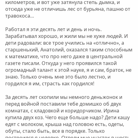
километров, и вот уже затянула степь дымка, и
отсюда уже не отличишь лес от бурьяна, пашню от
травокоса…
Работал я эти десять лет и день и ночь.
Зарабатывал хорошо, и жили мы не хуже людей. И
дети радовали: все трое учились на «отлично», а
старшенький, Анатолий, оказался таким способным
к математике, что про него даже в центральной
газете писали. Откуда у него проявился такой
огромадный талант к этой науке, я и сам, браток, не
знаю. Только очень мне это было лестно, и
гордился я им, страсть как гордился!
За десять лет скопили мы немного деньжонок и
перед войной поставили тебе домишко об двух
комнатах, с кладовкой и коридорчиком. Ирина
купила двух коз. Чего еще больше надо? Дети кашу
едят с молоком, крыша над головою есть, одеты,
обуты, стало быть, все в порядке. Только
построился я неловко. Отвели мне участок в шесть