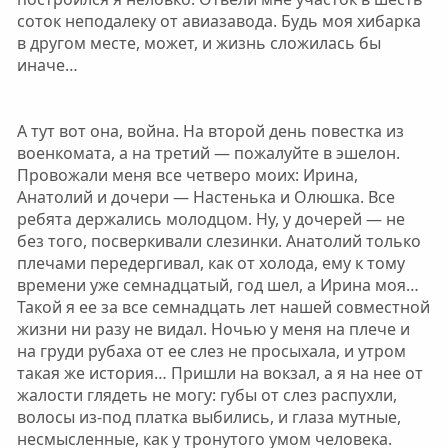
соток неподалеку от авиазавода. Будь моя хибарка
в другом месте, может, и жизнь сложилась бы
иначе…
А тут вот она, война. На второй день повестка из
военкомата, а на третий — пожалуйте в эшелон.
Провожали меня все четверо моих: Ирина,
Анатолий и дочери — Настенька и Олюшка. Все
ребята держались молодцом. Ну, у дочерей — не
без того, посверкивали слезинки. Анатолий только
плечами передергивал, как от холода, ему к тому
времени уже семнадцатый, год шел, а Ирина моя…
Такой я ее за все семнадцать лет нашей совместной
жизни ни разу не видал. Ночью у меня на плече и
на груди рубаха от ее слез не просыхала, и утром
такая же история… Пришли на вокзал, а я на нее от
жалости глядеть не могу: губы от слез распухли,
волосы из-под платка выбились, и глаза мутные,
несмысленные, как у тронутого умом человека.