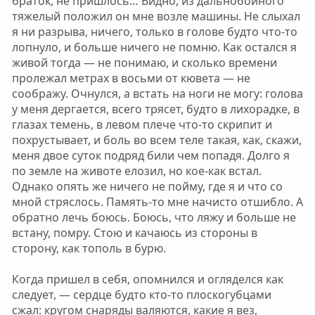
браток, не пришлось… Видно, из дальнобойного
тяжелый положил он мне возле машины. Не слыхал
я ни разрыва, ничего, только в голове будто что-то
лопнуло, и больше ничего не помню. Как остался я
живой тогда — не понимаю, и сколько времени
пролежал метрах в восьми от кювета — не
соображу. Очнулся, а встать на ноги не могу: голова
у меня дергается, всего трясет, будто в лихорадке, в
глазах темень, в левом плече что-то скрипит и
похрустывает, и боль во всем теле такая, как, скажи,
меня двое суток подряд били чем попадя. Долго я
по земле на животе елозил, но кое-как встал.
Однако опять же ничего не пойму, где я и что со
мной стряслось. Память-то мне начисто отшибло. А
обратно лечь боюсь. Боюсь, что ляжу и больше не
встану, помру. Стою и качаюсь из стороны в
сторону, как тополь в бурю.
Когда пришел в себя, опомнился и огляделся как
следует, — сердце будто кто-то плоскогубцами
сжал: кругом снаряды валяются, какие я вез,