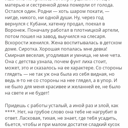
матерью и сестренкой дома померли от голода.
Остался один. Родни — хоть шаром покати, —
нигде, никого, ни одной души. Ну, через год
вернулся с Кубани, хатенку продал, поехал в
Воронеж. Поначалу работал в плотницкой артели,
потом пошел на завод, выучился на слесаря.
Вскорости женился. Жена воспитывалась в детском
доме. Сиротка. Хорошая попалась мне девка!
Смирная веселая, угодливая и умница, не мне чета.
Она с детства узнала, почем фунт лиха стоит,
может, это и сказалось на ее характере. Со стороны
глядеть — не так уж она была из себя видная, но
ведь я-то не со стороны на нее глядел, а в упор. И
не было для меня красивее и желанней ее, не было
на свете и не будет!
Придешь с работы усталый, а иной раз и злой, как
****. Нет, на грубое слово она тебе не нагрубит в
ответ. Ласковая, тихая, не знает, где тебя усадить,
бьется, чтобы и при малом достатке сладкий кусок