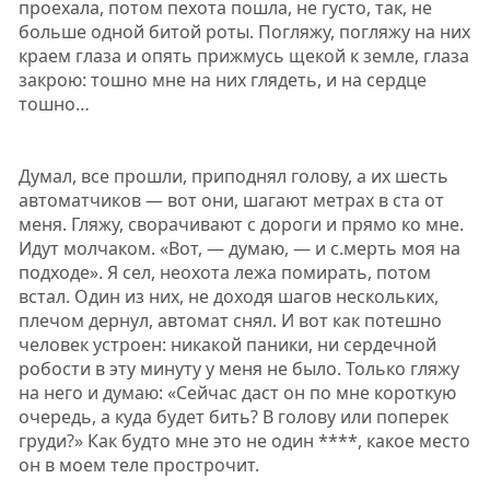
проехала, потом пехота пошла, не густо, так, не
больше одной битой роты. Погляжу, погляжу на них
краем глаза и опять прижмусь щекой к земле, глаза
закрою: тошно мне на них глядеть, и на сердце
тошно…
Думал, все прошли, приподнял голову, а их шесть
автоматчиков — вот они, шагают метрах в ста от
меня. Гляжу, сворачивают с дороги и прямо ко мне.
Идут молчаком. «Вот, — думаю, — и с.мерть моя на
подходе». Я сел, неохота лежа помирать, потом
встал. Один из них, не доходя шагов нескольких,
плечом дернул, автомат снял. И вот как потешно
человек устроен: никакой паники, ни сердечной
робости в эту минуту у меня не было. Только гляжу
на него и думаю: «Сейчас даст он по мне короткую
очередь, а куда будет бить? В голову или поперек
груди?» Как будто мне это не один ****, какое место
он в моем теле прострочит.