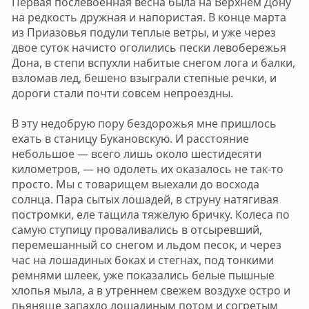
Первая послевоенная весна была на Верхнем Дону
на редкость дружная и напористая. В конце марта
из Приазовья подули теплые ветры, и уже через
двое суток начисто оголились пески левобережья
Дона, в степи вспухли набитые снегом лога и балки,
взломав лед, бешено взыграли степные речки, и
дороги стали почти совсем непроездны.
В эту недобрую пору бездорожья мне пришлось
ехать в станицу Букановскую. И расстояние
небольшое — всего лишь около шестидесяти
километров, — но одолеть их оказалось не так-то
просто. Мы с товарищем выехали до восхода
солнца. Пара сытых лошадей, в струну натягивая
постромки, еле тащила тяжелую бричку. Колеса по
самую ступицу проваливались в отсыревший,
перемешанный со снегом и льдом песок, и через
час на лошадиных боках и стегнах, под тонкими
ремнями шлеек, уже показались белые пышные
хлопья мыла, а в утреннем свежем воздухе остро и
пьяняще запахло лошадиным потом и согретым