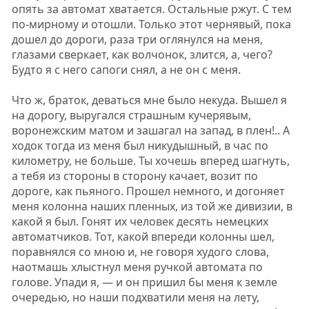
опять за автомат хватается. Остальные ржут. С тем
по-мирному и отошли. Только этот чернявый, пока
дошел до дороги, раза три оглянулся на меня,
глазами сверкает, как волчонок, злится, а, чего?
Будто я с него сапоги снял, а не он с меня.
Что ж, браток, деваться мне было некуда. Вышел я
на дорогу, выругался страшным кучерявым,
воронежским матом и зашагал на запад, в плен!.. А
ходок тогда из меня был никудышный, в час по
километру, не больше. Ты хочешь вперед шагнуть,
а тебя из стороны в сторону качает, возит по
дороге, как пьяного. Прошел немного, и догоняет
меня колонна наших пленных, из той же дивизии, в
какой я был. Гонят их человек десять немецких
автоматчиков. Тот, какой впереди колонны шел,
поравнялся со мною и, не говоря худого слова,
наотмашь хлыстнул меня ручкой автомата по
голове. Упади я, — и он пришил бы меня к земле
очередью, но наши подхватили меня на лету,