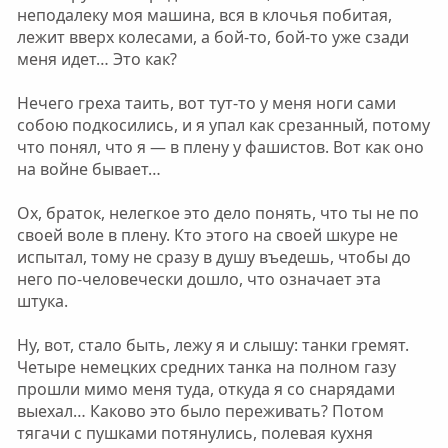
неподалеку моя машина, вся в клочья побитая,
лежит вверх колесами, а бой-то, бой-то уже сзади
меня идет… Это как?
Нечего греха таить, вот тут-то у меня ноги сами
собою подкосились, и я упал как срезанный, потому
что понял, что я — в плену у фашистов. Вот как оно
на войне бывает…
Ох, браток, нелегкое это дело понять, что ты не по
своей воле в плену. Кто этого на своей шкуре не
испытал, тому не сразу в душу въедешь, чтобы до
него по-человечески дошло, что означает эта
штука.
Ну, вот, стало быть, лежу я и слышу: танки гремят.
Четыре немецких средних танка на полном газу
прошли мимо меня туда, откуда я со снарядами
выехал… Каково это было переживать? Потом
тягачи с пушками потянулись, полевая кухня