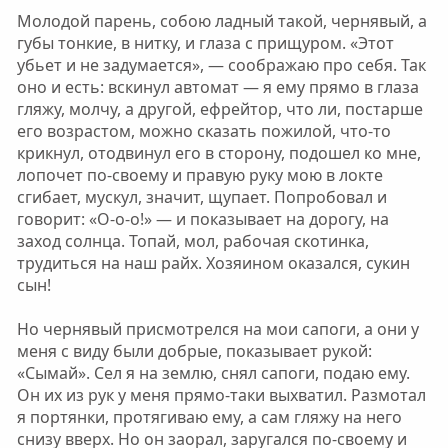
Молодой парень, собою ладный такой, чернявый, а
губы тонкие, в нитку, и глаза с прищуром. «Этот
убьет и не задумается», — соображаю про себя. Так
оно и есть: вскинул автомат — я ему прямо в глаза
гляжу, молчу, а другой, ефрейтор, что ли, постарше
его возрастом, можно сказать пожилой, что-то
крикнул, отодвинул его в сторону, подошел ко мне,
лопочет по-своему и правую руку мою в локте
сгибает, мускул, значит, щупает. Попробовал и
говорит: «О-о-о!» — и показывает на дорогу, на
заход солнца. Топай, мол, рабочая скотинка,
трудиться на наш райх. Хозяином оказался, сукин
сын!
Но чернявый присмотрелся на мои сапоги, а они у
меня с виду были добрые, показывает рукой:
«Сымай». Сел я на землю, снял сапоги, подаю ему.
Он их из рук у меня прямо-таки выхватил. Размотал
я портянки, протягиваю ему, а сам гляжу на него
снизу вверх. Но он заорал, заругался по-своему и