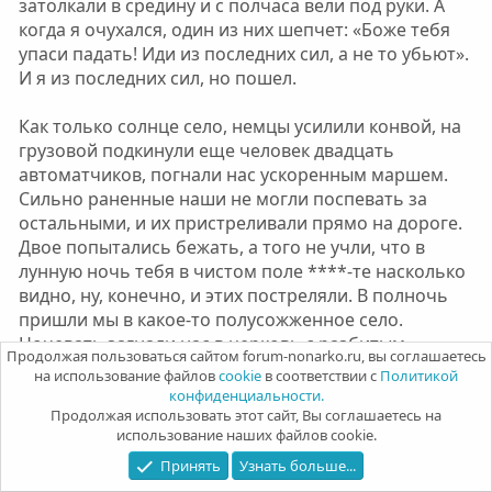
затолкали в средину и с полчаса вели под руки. А
когда я очухался, один из них шепчет: «Боже тебя
упаси падать! Иди из последних сил, а не то убьют».
И я из последних сил, но пошел.
Как только солнце село, немцы усилили конвой, на
грузовой подкинули еще человек двадцать
автоматчиков, погнали нас ускоренным маршем.
Сильно раненные наши не могли поспевать за
остальными, и их пристреливали прямо на дороге.
Двое попытались бежать, а того не учли, что в
лунную ночь тебя в чистом поле ****-те насколько
видно, ну, конечно, и этих постреляли. В полночь
пришли мы в какое-то полусожженное село.
Ночевать загнали нас в церковь с разбитым
Продолжая пользоваться сайтом forum-nonarko.ru, вы соглашаетесь
куполом. На каменном полу — ни клочка соломы, а
на использование файлов
cookie
в соответствии с
Политикой
все мы без шинелей, в одних гимнастерках и
конфиденциальности.
штанах, так что постелить и разу нечего. Кое на
Продолжая использовать этот сайт, Вы соглашаетесь на
использование наших файлов cookie.
ком даже и гимнастерок не было, одни бязевые
исподние рубашки. В большинстве это были
Принять
Узнать больше...
младшие командиры. Гимнастерки они посымали,