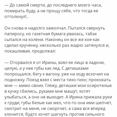
— До самой смерти, до последнего моего часа,
помирать буду, а не прощу себе, что тогда ее
оттолкнул!..
Он снова и надолго замолчал. Пытался свернуть
папиросу, но газетная бумага рвалась, табак
сыпался на колени. Наконец он все же кое-как
сделал кручёнку, несколько раз жадно затянулся и,
покашливая, продолжал:
— Оторвался я от Ирины, взял ее лицо в ладони,
целую, а у нее губы как лед. С детишками
попрощался, бегу к вагону, уже на ходу вскочил на
подножку. Поезд взял с места тихо-тихо; проезжать
мне — мимо своих. Гляжу, детишки мои осиротелые
в кучку сбились, руками мне машут, хотят
улыбаться, а оно не выходит. А Ирина прижала руки
к груди; губы белые как мел, что-то она ими шепчет,
смотрит на меня, не сморгнет, а сама вся вперед
клонится, будто хочет шагнуть против сильного