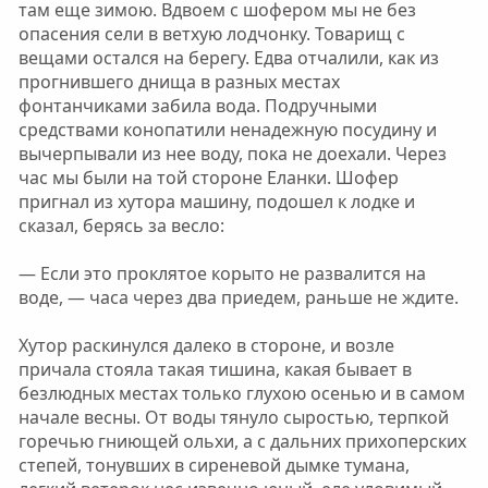
там еще зимою. Вдвоем с шофером мы не без
опасения сели в ветхую лодчонку. Товарищ с
вещами остался на берегу. Едва отчалили, как из
прогнившего днища в разных местах
фонтанчиками забила вода. Подручными
средствами конопатили ненадежную посудину и
вычерпывали из нее воду, пока не доехали. Через
час мы были на той стороне Еланки. Шофер
пригнал из хутора машину, подошел к лодке и
сказал, берясь за весло:
— Если это проклятое корыто не развалится на
воде, — часа через два приедем, раньше не ждите.
Хутор раскинулся далеко в стороне, и возле
причала стояла такая тишина, какая бывает в
безлюдных местах только глухою осенью и в самом
начале весны. От воды тянуло сыростью, терпкой
горечью гниющей ольхи, а с дальних прихоперских
степей, тонувших в сиреневой дымке тумана,