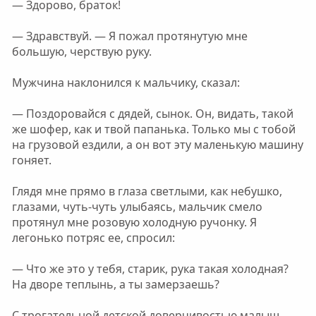
— Здорово, браток!
— Здравствуй. — Я пожал протянутую мне
большую, черствую руку.
Мужчина наклонился к мальчику, сказал:
— Поздоровайся с дядей, сынок. Он, видать, такой
же шофер, как и твой папанька. Только мы с тобой
на грузовой ездили, а он вот эту маленькую машину
гоняет.
Глядя мне прямо в глаза светлыми, как небушко,
глазами, чуть-чуть улыбаясь, мальчик смело
протянул мне розовую холодную ручонку. Я
легонько потряс ее, спросил:
— Что же это у тебя, старик, рука такая холодная?
На дворе теплынь, а ты замерзаешь?
С трогательной детской доверчивостью малыш