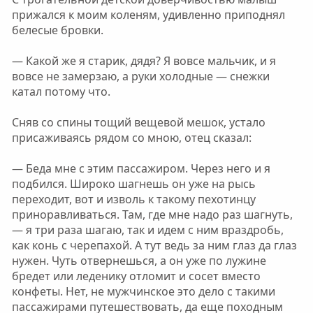
прижался к моим коленям, удивленно приподнял
белесые бровки.
— Какой же я старик, дядя? Я вовсе мальчик, и я
вовсе не замерзаю, а руки холодные — снежки
катал потому что.
Сняв со спины тощий вещевой мешок, устало
присаживаясь рядом со мною, отец сказал:
— Беда мне с этим пассажиром. Через него и я
подбился. Широко шагнешь он уже на рысь
переходит, вот и изволь к такому пехотинцу
приноравливаться. Там, где мне надо раз шагнуть,
— я три раза шагаю, так и идем с ним враздробь,
как конь с черепахой. А тут ведь за ним глаз да глаз
нужен. Чуть отвернешься, а он уже по лужине
бредет или леденику отломит и сосет вместо
конфеты. Нет, не мужчинское это дело с такими
пассажирами путешествовать, да еще походным