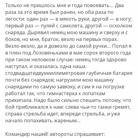
Только не пришлось мне и года повоевать… Два
раза за это время был ранен, но оба раза по
легости: один раз — в мякоть руки, другой — в ногу;
первый раз — пулей с самолета, другой — осколком
снаряда. Дырявил немец мою машину и сверху и с
боков, но мне, браток, везло на первых порах.
Везло-везло, да и довезло до самой ручки… Попал я
в плен под Лозовеньками в мае сорок второго года
при таком неловком случае: немец тогда здорово
наступал, и оказалась одна наша
стодвадцатидвухмиллиметровая гаубичная батарея
почти без снарядов; нагрузили мою машину
снарядами по самую завязку, и сам я на погрузке
работал так, что гимнастерка к лопаткам
прикипала. Надо было сильно спешить потому, что
бой приближался к нам: слева чьи-то танки гремят,
справа стрельба идет, впереди стрельба, и уже
начало попахивать жареным…
Командир нашей! автороты спрашивает: