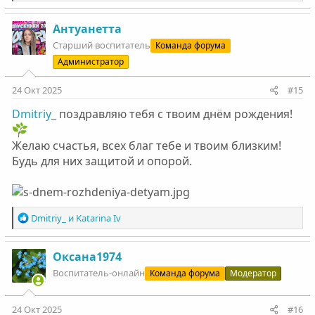
е
а
к
Антуанетта
ц
Старший воспитатель
Команда форума
и
Администратор
и
:
24 Окт 2025
#15
Dmitriy_
поздравляю тебя с твоим днём рождения!
Желаю счастья, всех благ тебе и твоим близким!
Будь для них защитой и опорой.
Р
Dmitriy_
и
Katarina Iv
е
а
к
Оксана1974
ц
Воспитатель-онлайн
Команда форума
Модератор
и
и
:
24 Окт 2025
#16