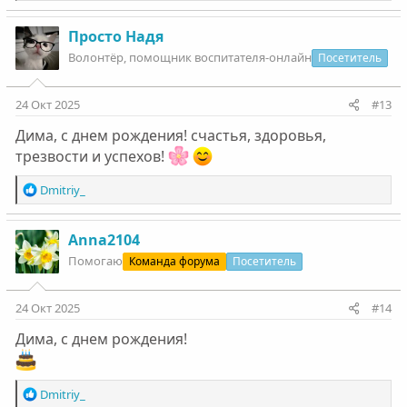
е
а
к
Просто Надя
ц
Волонтëр, помощник воспитателя-онлайн
Посетитель
и
и
:
24 Окт 2025
#13
Дима, с днем рождения! счастья, здоровья,
трезвости и успехов!
Р
Dmitriy_
е
а
к
Anna2104
ц
Помогаю
Команда форума
Посетитель
и
и
:
24 Окт 2025
#14
Дима, с днем рождения!
Р
Dmitriy_