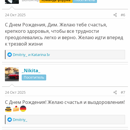
и
и
:
24 Окт 2025
#6
С Днем Рождения, Дим. Желаю тебе счастья,
крепкого здоровья, чтобы все трудности
преодолевались легко и верно. Желаю идти вперед
к трезвой жизни
Р
Dmitriy_
и
Katarina Iv
е
а
к
_Nikita_
ц
Посетитель
и
и
:
24 Окт 2025
#7
С Днем Рождения! Желаю счастья и выздоровления!
Р
Dmitriy_
е
а