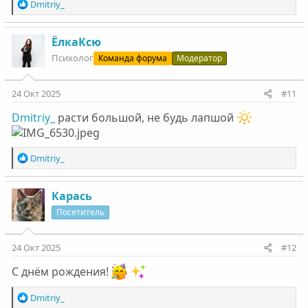
Р
Dmitriy_
е
а
к
ЁлкаКсю
ц
Психолог
Команда форума
Модератор
и
и
:
24 Окт 2025
#11
Dmitriy_
расти большой, не будь лапшой
Р
Dmitriy_
е
а
к
Карась
ц
Посетитель
и
и
:
24 Окт 2025
#12
С днём рождения!
Р
Dmitriy_