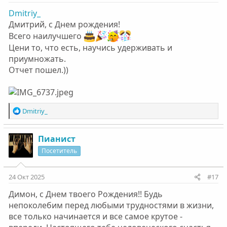
Dmitriy_
Дмитрий, с Днем рождения!
Всего наилучшего
Цени то, что есть, научись удерживать и
приумножать.
Отчет пошел.))
Р
Dmitriy_
е
а
к
Пианист
ц
Посетитель
и
и
:
24 Окт 2025
#17
Димон, с Днем твоего Рождения!! Будь
непоколебим перед любыми трудностями в жизни,
все только начинается и все самое крутое -