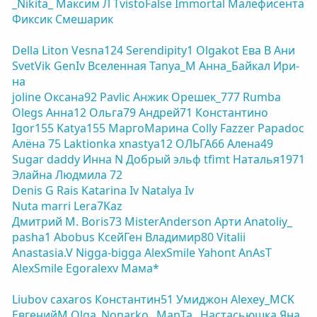
_Nikita_
Максим Л
TvistoFalse
Immortal
Малефисента
Фиксик
Смешарик
Della
Liton
Vesna124
Serendipity1
Olgakot
Ева В
Ани
SvetVik
GenIv
Вселенная
Tanya_M
Анна_Байкал
Ири-
на
joline
Оксана92
Pavlic
Анжик
Орешек_777
Rumba
Olegs
Анна12
Ольга79
Андрей71
Константино
Igor155
Katya155
МаргоМарина
Colly
Fazzer
Papadoc
Алёна 75
Laktionka
xnastya12
ОЛЬГА66
Алена49
Sugar daddy
Инна N
Добрый эльф
tfimt
Наталья1971
Элайна
Людмила 72
Denis G
Rais
Katarina Iv
Natalya Iv
Nuta
marri
Lera7Kaz
Дмитрий М.
Boris73
MisterAnderson
Арти
Anatoliy_
pasha1
Abobus
КсейГен
Владимир80
Vitalii
Anastasia.V
Nigga-bigga
AlexSmile
Yahont
AnAsT
AlexSmile
Egoralexv
Мама*
Liubov
caxaros
Константин51
Умиджон
Alexey_MCK
ЕвгенийM
Olga_Nonarko
_MapTa_
Настасьюшка
Яна.