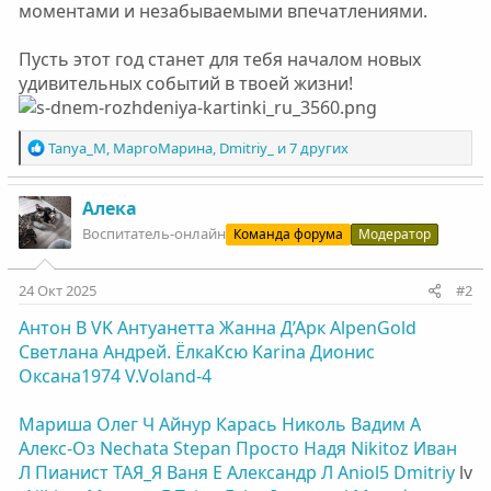
моментами и незабываемыми впечатлениями.
Пусть этот год станет для тебя началом новых
удивительных событий в твоей жизни!
Р
Tanya_M
,
МаргоМарина
,
Dmitriy_
и 7 других
е
а
к
Алека
ц
Воспитатель-онлайн
Команда форума
Модератор
и
и
:
24 Окт 2025
#2
Антон В
VK
Антуанетта
Жанна Д’Арк
AlpenGold
Светлана
Андрей.
ЁлкаКсю
Karinа
Дионис
Оксана1974
V.Voland-4
Мариша
Олег Ч
Айнур
Карась
Николь
Вадим А
Алекс-Оз
Nechata
Stepan
Просто Надя
Nikitoz
Иван
Л
Пианист
ТАЯ_Я
Ваня Е
Александр Л
Aniol5
Dmitriy
lv