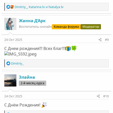
Р
Dmitriy_
,
Katarina Iv
и
Natalya Iv
е
а
к
Жанна Д’Арк
ц
Воспитатель-онлайн
Команда форума
Модератор
и
и
:
24 Окт 2025
#9
С Днем рождения!!! Всех благ!!!
Р
Dmitriy_
е
а
к
Элайна
ц
2-й месяц курса
и
и
:
24 Окт 2025
#10
С Днём Рождения!