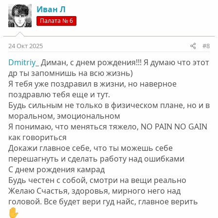
к
Иван Л
ц
Палата № 6
и
и
:
24 Окт 2025
#8
Dmitriy_
Диман, с днем рождения!!! Я думаю что этот
др ты запомнишь на всю жизнь)
Я тебя уже поздравил в жизни, но наверное
поздравлю тебя еще и тут.
Будь сильным не только в физическом плане, но и в
моральном, эмоциональном
Я понимаю, что меняться тяжело, NO PAIN NO GAIN
как говориться
Докажи главное себе, что ты можешь себе
перешагнуть и сделать работу над ошибками
С днем рождения камрад
Будь честен с собой, смотри на вещи реально
Желаю Счастья, здоровья, мирного него над
головой. Все будет вери гуд найс, главное верить