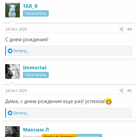
а
к
ТАЯ_Я
ц
Посетитель
и
и
:
24 Окт 2025
#4
С днем рождения!
Р
Dmitriy_
е
а
к
Immortal
ц
Посетитель
и
и
:
24 Окт 2025
#5
Дима, с днем рождения еще раз! успехов!
Р
Dmitriy_
е
а
к
Максим Л
ц
Волонтёр
Команда форума
Посетитель