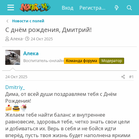
Вход
Регистрация
Новости с полей
С днём рождения, Дмитрий!
А
Д
Алека
24 Окт 2025
в
а
т
т
Алека
о
а
Воспитатель-онлайн
Команда форума
Модератор
р
н
т
а
е
ч
24 Окт 2025
#1
м
а
ы
л
Dmitriy_
а
Дима, от всей души поздравляем тебя с Днём
Рождения!
Желаем тебе найти баланс и внутреннее
равновесие, здоровья тебе, четко знать свои цели
и добиваться их. Верь в себя и не бойся идти
вперёд, пусть твоя жизнь будет наполнена яркими