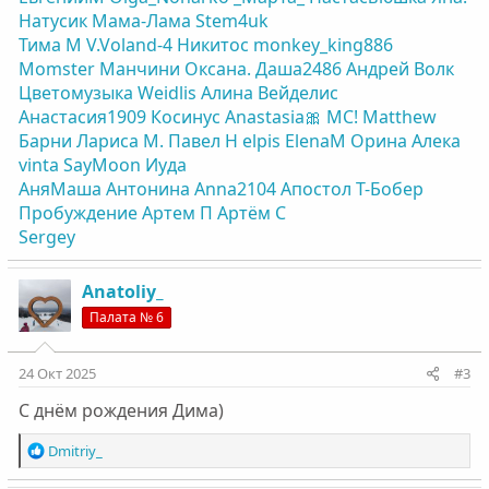
Натусик
Мама-Лама
Stem4uk
Тима М
V.Voland-4
Никитос
monkey_king886
Momster
Манчини
Оксана.
Даша2486
Андрей Волк
Цветомузыка
Weidlis
Алина Вейделис
Анастасия1909
Косинус
Anastasia🎀
МС!
Matthew
Барни
Лариса М.
Павел Н
elpis
ElenaM
Орина
Алека
vinta
SayMoon
Иуда
АняМаша
Антонина
Anna2104
Апостол
Т-Бобер
Пробуждение
Артем П
Артём С
Sergey
Anatoliy_
Палата № 6
24 Окт 2025
#3
С днём рождения Дима)
Р
Dmitriy_
е