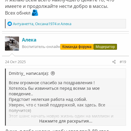
имеете и продолжайте нести добро в массы.
Всех обнял
Р
Антуанетта
,
Оксана1974
и
Алека
е
а
к
Алека
ц
Воспитатель-онлайн
Команда форума
Модератор
и
и
:
24 Окт 2025
#19
Dmitriy_ написал(а):
Всем огромное спасибо за поздравления !
Хотелось бы извиниться перед всеми за мое
поведение..
Предстоит нелегкая работа над собой.
Уверен, что с такой поддержкой, как здесь. Все
получится)
Этот шанс начать новую жизнь один на миллион и
Нажмите для раскрытия...
будет грех им не воспользоваться.
Я желаю Всем всего наилучшего цените то, что имеете