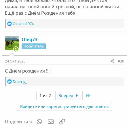
Дима, я тебе желаю, чтобы этот твой ДР стал
и продолжайте нести добро в массы.
началом твоей новой трезвой, осознанной жизни.
Всех обнял
Ещё раз с Днём Рождения тебя.
Р
Оксана1974
е
а
к
Oleg73
ц
Посетитель
и
и
:
24 Окт 2025
#20
С Днём рождения !!!!
Р
Dmitriy_
е
а
Last
1 из 2
Вперёд
к
ц
Войдите или зарегистрируйтесь для ответа.
и
и
:
WhatsApp
Электронная почта
Ссылка
Поделиться: