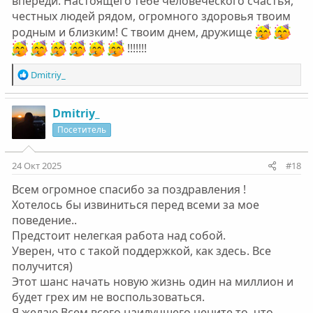
впереди. Настоящего тебе человеческого счастья,
честных людей рядом, огромного здоровья твоим
родным и близким! С твоим днем, дружище
!!!!!!!
Р
Dmitriy_
е
а
к
Dmitriy_
ц
Посетитель
и
и
:
24 Окт 2025
#18
Всем огромное спасибо за поздравления !
Хотелось бы извиниться перед всеми за мое
поведение..
Предстоит нелегкая работа над собой.
Уверен, что с такой поддержкой, как здесь. Все
получится)
Этот шанс начать новую жизнь один на миллион и
будет грех им не воспользоваться.
Я желаю Всем всего наилучшего цените то, что