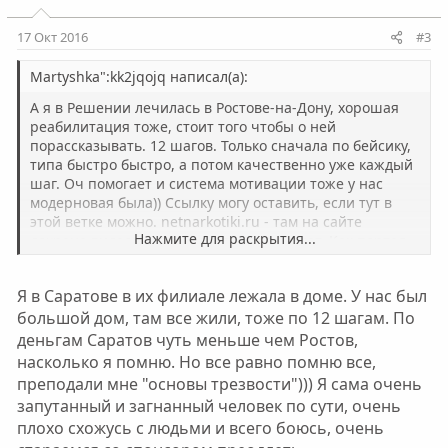
17 Окт 2016
#3
Martyshka":kk2jqojq написал(а):
А я в Решении лечилась в Ростове-на-Дону, хорошая
реабилитация тоже, стоит того чтобы о ней
порассказывать. 12 шагов. Только сначала по бейсику,
типа быстро быстро, а потом качественно уже каждый
шаг. Оч помогает и система мотивации тоже у нас
модерновая была)) Ссылку могу оставить, если тут в
этой ветке можно. netnarkotiki.ru - там на сайте
Нажмите для раскрытия...
дохрена видео и уроков и чего только нет. Как портал,
если порыться.
Я в Саратове в их филиале лежала в доме. У нас был
большой дом, там все жили, тоже по 12 шагам. По
деньгам Саратов чуть меньше чем Ростов,
насколько я помню. Но все равно помню все,
преподали мне "основы трезвости"))) Я сама очень
запутанный и загнанный человек по сути, очень
плохо схожусь с людьми и всего боюсь, очень