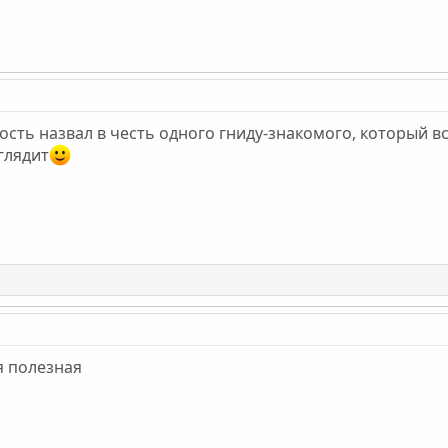
сть назвал в честь одного гниду-знакомого, который вс
глядит
я полезная