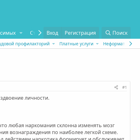
исимых
Статьи
Вход
Отзывы
Регистрация
О проекте
Поиск
Tel
удовой профилакторий
Платные услуги
Неформат
Рех
#1
аздвоение личности.
 что любая наркомания склонна изменять мозг
ния вознаграждения по наиболее легкой схеме.
под действием наркотика формирует и обслуживает