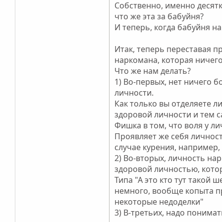
Собственно, именно десятк
что же эта за бабуйня?
И теперь, когда бабуйня н
Итак, теперь переставая 
наркомана, которая ничего
Что же нам делать?
1) Во-первых, нет ничего 
личности.
Как только вы отделяете л
здоровой личности и тем с
Фишка в том, что воля у л
Проявляет же себя личность
случае курения, например,
2) Во-вторых, личность на
здоровой личностью, кото
Типа "А это кто тут такой
немного, вообще копыта про
некоторые недоделки"
3) В-третьих, надо понима