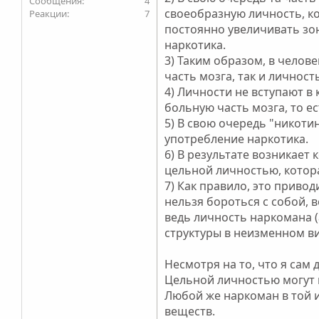
4
своеобразную личность, к
7
постоянно увеличивать зо
наркотика.
3) Таким образом, в челов
часть мозга, так и личнос
4) Личности не вступают в
больную часть мозга, то ес
5) В свою очередь "никот
употребление наркотика.
6) В результате возникает 
цельной личностью, котора
7) Как правило, это привод
нельзя бороться с собой, в
ведь личность наркомана (
структуры в неизменном ви
Несмотря на то, что я сам
Цельной личностью могут 
Любой же наркоман в той 
веществ.