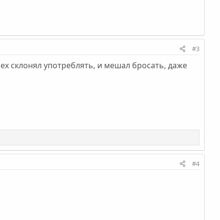
#3
ех склонял употреблять, и мешал бросать, даже
#4