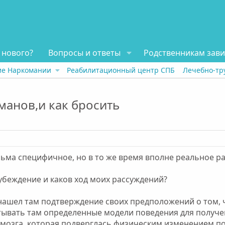
 нового?
Вопросы и ответы
Родственникам зав
ие Наркомании
Реабилитационный центр СПБ
Лечебно-тр
манов,и как бросить
ьма специфичное, но в то же время вполне реальное р
убеждение и каков ход моих рассуждений?
 нашел там подтверждение своих предположений о том,
атывать там определенные модели поведения для получе
ь мозга, которая подверглась физическим изменением 