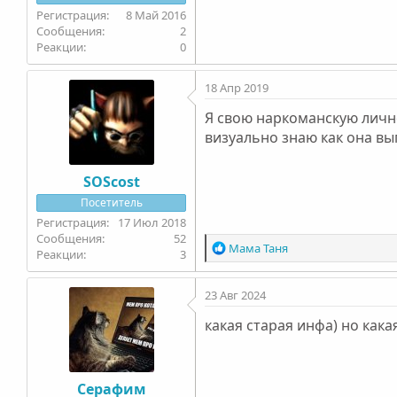
8 Май 2016
2
0
18 Апр 2019
Я свою наркоманскую лично
визуально знаю как она вы
SOScost
Посетитель
17 Июл 2018
52
Р
Мама Таня
3
е
а
23 Авг 2024
к
ц
какая старая инфа) но кака
и
и
:
Серафим