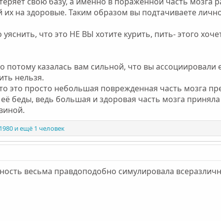
 теряет свою базу, а именно в пораженной часть мозг
й их на здоровые. Таким образом вы подтачиваете личн
о уяснить, что это НЕ ВЫ хотите курить, пить- этого хоч
 потому казалась вам сильной, что вы ассоциировали е
дить нельзя.
то это просто небольшая поврежденная часть мозга пред
ё беды, ведь большая и здоровая часть мозга приняла
виной.
1980
и ещё 1 человек
чность весьма правдоподобно симулировала всеразличн