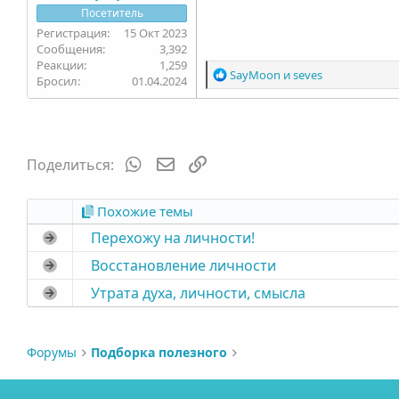
Посетитель
15 Окт 2023
3,392
1,259
Р
SayMoon
и
seves
Бросил
01.04.2024
е
а
к
ц
и
WhatsApp
Электронная почта
Ссылка
Поделиться:
и
:
Похожие темы
Перехожу на личности!
Восстановление личности
Утрата духа, личности, смысла
Форумы
Подборка полезного