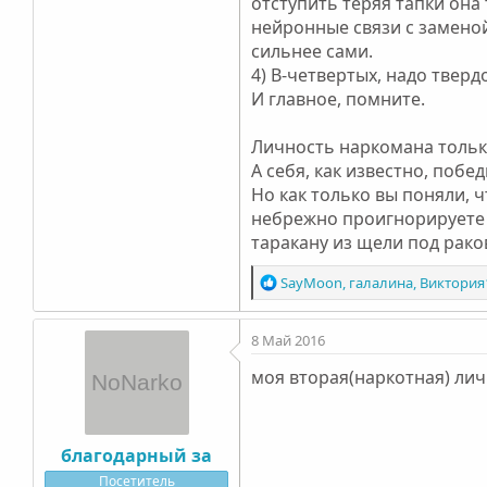
отступить теряя тапки она
нейронные связи с замено
сильнее сами.
4) В-четвертых, надо тверд
И главное, помните.
Личность наркомана только
А себя, как известно, побе
Но как только вы поняли, ч
небрежно проигнорируете е
таракану из щели под рако
Р
SayMoon
,
галалина
,
Виктория
е
а
8 Май 2016
к
ц
моя вторая(наркотная) ли
и
и
:
благодарный за
Посетитель