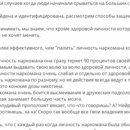
и случаев когда люди начинали срываться на больших ср
айдена и идентифицирована, рассмотрим способы защек
принимать мы знаем, что кроме здоровой личности кото
 не хочет менять.
более эффективного, чем "палить" личность наркомана ко
ичность наркомана она сразу теряет 90 процентов своей
амым выдавать свою волю за волю здоровой личности, 
ичности наркомана очень слабая и отдельно от здорово
 наркомана по разному, но её действия всегда ведут к т
 это конские дозы никотина.
ркомана очень боится высмеивания и дружеских подколо
рая занимает большую часть мозга.
 шелудивый проползает вякает, что-что говоришь? А? Ней
тянешь, ха ха! Скоро так вообще все твои владения мне 
ть, что с каждый раз когда личность наркомана была о