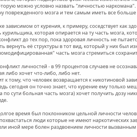
оторую можно условно назвать "личностью наркомана". 
ну поврежденного мозга и тем самым иметь все больше
еке зависимом от курения, к примеру, соседствует как з
ть курильщика, которая опирается на ту часть мозга, к
 конфликт до тех пор, пока здоровая личность не пытае
ть вернуть её структуры в тот вид, который у них был и
иномодифицированная" часть мозга стремиться сохрани
конфликт личностей - в 99 процентов случаев не осознав
я либо хочет что-либо, либо нет.
ит к тому, что человек возвращается к никотиновой зав
едь сегодня он точно знает, что курение ему только меш
а по сути больная часть мозга) хочет получить дозу ни
де.
 долгое время был поклонником цельной личности челов
похвастаться люди которые не имеют наркотических за
или иной мере болен раздвоением личности вызванным