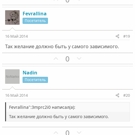
с
с
о
е
з
г
Fevrallina
и
а
Посетитель
т
т
и
и
16 Май 2014
#19
в
в
Так желание должно быть у самого зависимого.
н
н
ы
ы
П
Н
0
й
й
о
е
г
г
з
г
Nadin
о
о
и
а
Посетитель
л
л
т
т
о
о
и
и
16 Май 2014
#20
с
с
в
в
н
н
Fevrallina":3mprc2i0 написал(а):
ы
ы
Так желание должно быть у самого зависимого.
й
й
г
г
П
Н
0