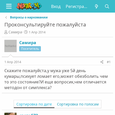
Вход
Регистрация
Вопросы о наркомании
Проконсультируйте пожалуйста
А
Д
Самира
1 Апр 2014
в
а
т
т
Самира
о
а
Посетитель
р
н
т
а
е
ч
1 Апр 2014
#1
м
а
Скажите пожалуйста,у мужа уже 5й день
ы
л
а
кумары,психует ломает его,может обезболить чем
то это состояние?И еще вопросик,чем отличается
методон от симплекса?
Сортировка по дате
Сортировка по голосам