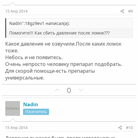
л
л
т
т
о
о
и
и
15 Апр 2014
#9
с
с
в
в
н
н
Nadin":18gz9ev1 написал(а):
ы
ы
Помогите!!! Как сбить давление после ломок???
й
й
Какое давление не озвучили.После каких ломок
г
г
тоже.
о
о
Небось и не появитесь.
л
л
Очень непросто человеку препарат подобрать.
о
о
Для скорой помощи-есть препараты
с
с
универсальные.
П
Н
0
о
е
з
г
Nadin
и
а
Посетитель
т
т
и
и
15 Апр 2014
#10
в
в