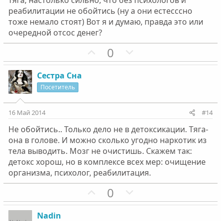
с
с
тяга, настолько сильно, что без психологов и
реабилитации не обойтись (ну а они естесссно
тоже немало стоят) Вот я и думаю, правда это или
очередной отсос денег?
П
Н
0
о
е
з
г
Сестра Сна
и
а
Посетитель
т
т
и
и
16 Май 2014
#14
в
в
Не обойтись.. Только дело не в детоксикации. Тяга-
н
н
она в голове. И можно сколько угодно наркотик из
ы
ы
тела выводить. Мозг не очистишь. Скажем так:
й
й
детокс хорош, но в комплексе всех мер: очищение
г
г
организма, психолог, реабилитация.
о
о
П
Н
0
л
л
о
е
о
о
з
г
с
с
Nadin