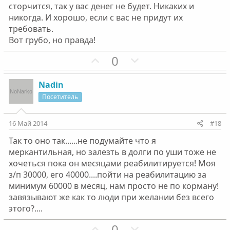
й
й
сторчится, так у вас денег не будет. Никаких и
г
г
никогда. И хорошо, если с вас не придут их
о
о
требовать.
л
л
Вот грубо, но правда!
о
о
П
Н
0
с
с
о
е
з
г
Nadin
и
а
Посетитель
т
т
и
и
16 Май 2014
#18
в
в
Так то оно так......не подумайте что я
н
н
меркантильная, но залезть в долги по уши тоже не
ы
ы
хочеться пока он месяцами реабилитируется! Моя
й
й
з/п 30000, его 40000....пойти на реабилитацию за
г
г
минимум 60000 в месяц, нам просто не по корману!
о
о
завязывают же как то люди при желании без всего
л
л
этого?....
о
о
П
Н
0