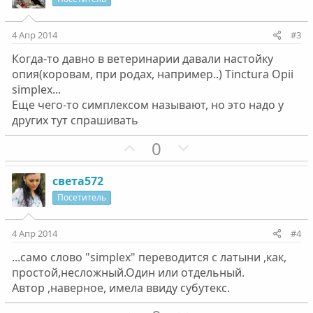
т
т
и
и
4 Апр 2014
#3
в
в
Когда-то давно в ветеринарии давали настойку
н
н
опия(коровам, при родах, например..) Tinctura Opii
ы
ы
simplex...
й
й
Еще чего-то симплексом называют, но это надо у
г
г
других тут спрашивать
о
о
П
Н
0
л
л
о
е
о
о
з
г
с
с
света572
и
а
Посетитель
т
т
и
и
4 Апр 2014
#4
в
в
...само слово "simplex" переводится с латыни ,как,
н
н
простой,несложный.Один или отдельный.
ы
ы
Автор ,наверное, имела ввиду субутекс.
й
й