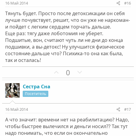
и
и
16 Май 2014
#16
в
в
Тянуть будет. Просто после детоксикации он себя
н
н
лучше почувствует, решит, что он уже не наркоман-
ы
ы
и пойдет с легким сердцем торчать дальше.
й
й
Еще раз: тягу даже лоботомия не уберет.
г
г
Подшитые, вон, считают чуть ли не дни до конца
о
о
подшивки, а вы-детокс! Ну улучшится физическое
л
л
состояние-дальше что? Психика-то она как была,
о
о
так и осталась!
с
с
П
Н
0
о
е
з
г
Сестра Сна
и
а
Посетитель
т
т
и
и
16 Май 2014
#17
в
в
А что значит: времени нет на реабилитацию? Надо,
н
н
чтобы быстрее вылечился и деньги носил?? Так тут
ы
ы
надо понимать, что если он окончательно