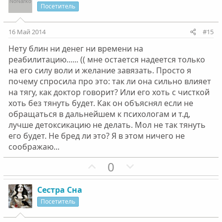
и
а
Посетитель
т
т
и
и
16 Май 2014
#15
в
в
Нету блин ни денег ни времени на
н
н
реабилитацию...... (( мне остается надеется только
ы
ы
на его силу воли и желание завязать. Просто я
й
й
почему спросила про это: так ли она сильно влияет
г
г
на тягу, как доктор говорит? Или его хоть с чисткой
о
о
хоть без тянуть будет. Как он объяснял если не
л
л
обращаться в дальнейшем к психологам и т.д,
о
о
лучше детоксикацию не делать. Мол не так тянуть
с
с
его будет. Не бред ли это? Я в этом ничего не
соображаю...
П
Н
0
о
е
з
г
Сестра Сна
и
а
Посетитель
т
т