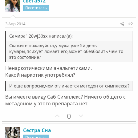
света572
Посетитель
3 Апр 2014
#2
Самира":28wj30sx написал(а):
Скажите пожалуйста,у мужа уже 5й день
кумары,психует ломает его,может обезболить чем то
это состояние?
Ненаркотическими анальгетиками.
Какой наркотик употреблял?
И еще вопросик,чем отличается методон от симплекса?
Вы имеете ввиду Саб Симплекс? Ничего общего с
метадоном у этого препарата нет.
П
Н
0
о
е
з
г
Сестра Сна
и
а
Посетитель