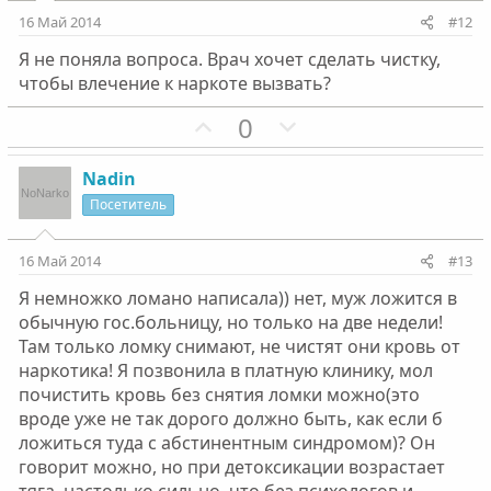
и
и
16 Май 2014
#12
в
в
Я не поняла вопроса. Врач хочет сделать чистку,
н
н
чтобы влечение к наркоте вызвать?
ы
ы
й
й
П
Н
0
г
г
о
е
о
о
з
г
Nadin
л
л
и
а
Посетитель
о
о
т
т
с
с
и
и
16 Май 2014
#13
в
в
Я немножко ломано написала)) нет, муж ложится в
н
н
обычную гос.больницу, но только на две недели!
ы
ы
Там только ломку снимают, не чистят они кровь от
й
й
наркотика! Я позвонила в платную клинику, мол
г
г
почистить кровь без снятия ломки можно(это
о
о
вроде уже не так дорого должно быть, как если б
л
л
ложиться туда с абстинентным синдромом)? Он
о
о
говорит можно, но при детоксикации возрастает