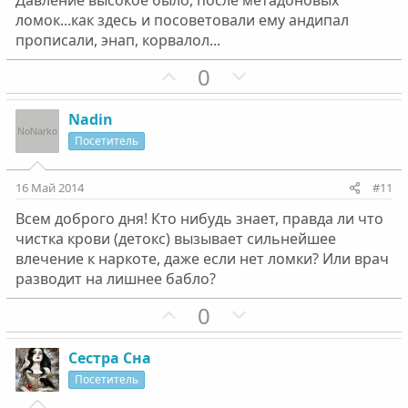
Давление высокое было, после метадоновых
н
н
ломок...как здесь и посоветовали ему андипал
ы
ы
прописали, энап, корвалол...
й
й
г
П
г
Н
0
о
о
о
е
л
з
л
г
Nadin
о
и
о
а
Посетитель
с
т
с
т
и
и
16 Май 2014
#11
в
в
Всем доброго дня! Кто нибудь знает, правда ли что
н
н
чистка крови (детокс) вызывает сильнейшее
ы
ы
влечение к наркоте, даже если нет ломки? Или врач
й
й
разводит на лишнее бабло?
г
г
П
Н
0
о
о
о
е
л
л
з
г
о
о
Сестра Сна
и
а
с
с
Посетитель
т
т