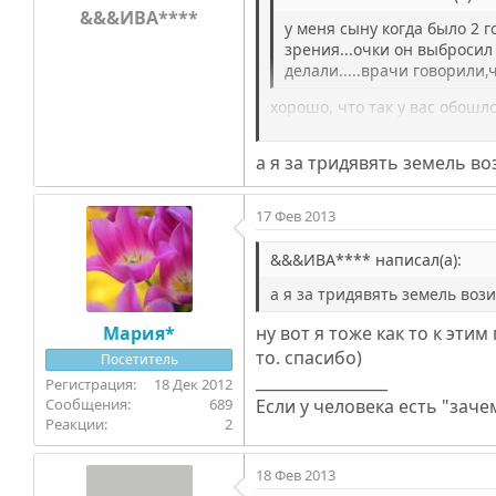
&&&ИВА****
у меня сыну когда было 2 г
зрения...очки он выбросил в 
делали.....врачи говорили,ч
хорошо, что так у вас обошл
возле дома)))
а я за тридявять земель во
17 Фев 2013
&&&ИВА**** написал(а):
а я за тридявять земель воз
Мария*
ну вот я тоже как то к эти
то. спасибо)
Посетитель
_________________
18 Дек 2012
689
Если у человека есть "зачем
2
18 Фев 2013