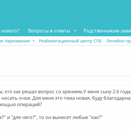
 нового?
Вопросы и ответы
Родственникам зав
ие Наркомании
Реабилитационный центр СПБ
Лечебно-тр
кто как решал вопрос со зрением.У меня сыну 2.6 года, у
ет носить очки. Для меня это тема новая, буду благода
омощью операций?
?" и "для чего?", то он вынесет любые "как?"