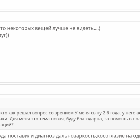
то некоторых вещей лучше не видеть....)
уг))
о как решал вопрос со зрением.У меня сыну 2.6 года, у него аст
очки. Для меня это тема новая, буду благодарна, за помощь в 
раций?
да поставили диагноз дальнозаркость,косоглазие на один г