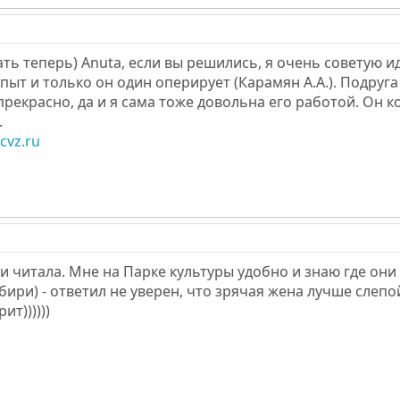
ть теперь) Anuta, если вы решились, я очень советую ид
ыт и только он один оперирует (Карамян А.А.). Подруга 
т прекрасно, да и я сама тоже довольна его работой. Он
.
cvz.ru
з и читала. Мне на Парке культуры удобно и знаю где они 
бири) - ответил не уверен, что зрячая жена лучше слепо
т))))))