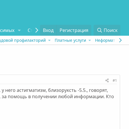
исимых
Статьи
Вход
Отзывы
Регистрация
О проекте
Поиск
Tel
удовой профилакторий
Платные услуги
Неформат
Рех
#1
 него астигматизм, близоруксть -5.5., говорят,
рна, за помощь в получении любой информации. Кто