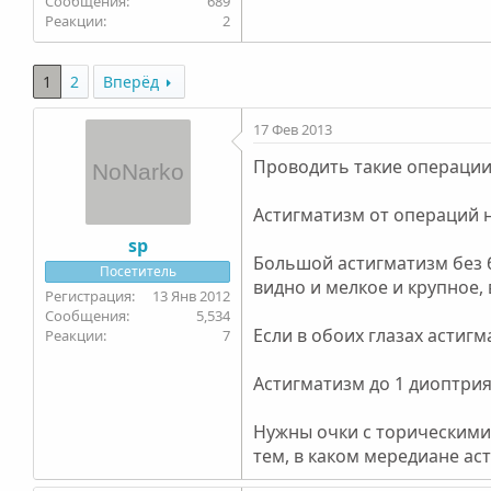
689
2
1
2
Вперёд
17 Фев 2013
Проводить такие операции 
Астигматизм от операций 
sp
Большой астигматизм без б
Посетитель
видно и мелкое и крупное,
13 Янв 2012
5,534
Если в обоих глазах астиг
7
Астигматизм до 1 диоптрия
Нужны очки с торическими
тем, в каком мередиане ас