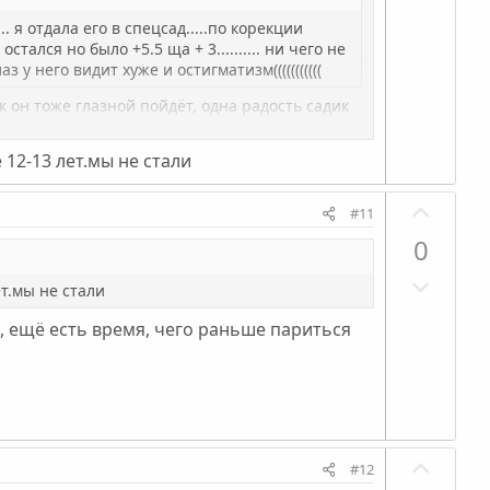
е
т
л
г
и
о
. я отдала его в спецсад.....по корекции
а
остался но было +5.5 ща + 3.......... ни чего не
в
с
 у него видит хуже и остигматизм(((((((((((
т
н
и
ы
к он тоже глазной пойдёт, одна радость садик
в
й
н
г
 12-13 лет.мы не стали
ы
о
й
П
л
#11
г
о
о
0
о
з
с
Н
л
и
ет.мы не стали
е
о
т
но, ещё есть время, чего раньше париться
г
с
и
а
в
т
н
и
ы
в
й
П
н
г
#12