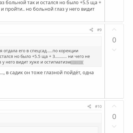
т
н
с
глаз больной так и остался но было +5.5 ща +
и
ы
то и пройти.. но больной глаз у него видит
в
й
н
г
П
ы
о
#9
о
й
л
0
з
г
о
Н
и
о
с
я отдала его в спецсад.....по корекции
е
т
тался но было +5.5 ща + 3.......... ни чего не
л
г
 него видит хуже и остигматизм(((((((((((
и
о
а
в
с
., в садик он тоже глазной пойдёт, одна
т
н
и
ы
в
й
н
г
П
ы
о
#10
о
й
л
0
з
г
о
Н
и
о
с