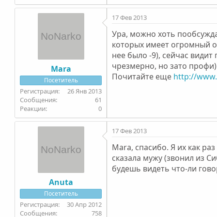
17 Фев 2013
Ура, можно хоть пообсужда
которых имеет огромный оп
нее было -9), сейчас види
чрезмерно, но зато профи)
Mara
Почитайте еще
http://www.
Посетитель
26 Янв 2013
61
0
17 Фев 2013
Mara, спасибо. Я их как ра
сказала мужу (звонил из Си
будешь видеть что-ли говори
Anuta
Посетитель
30 Апр 2012
758