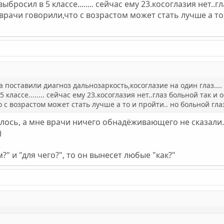
ыбросил в 5 классе........ сейчас ему 23.косоглазия нет..
ли.....врачи говорили,что с возрастом может стать лучше а 
а поставили диагноз дальнозаркость,косоглазие на один глаз.... 
классе........ сейчас ему 23.косоглазия нет..глаз больной так и ос
 с возрастом может стать лучше а то и пройти.. но больной глаз у
лось, а мне врачи ничего обнадёживающего не сказали...
)
?" и "для чего?", то он вынесет любые "как?"