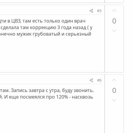
в
й
П
н
г
#5
о
ы
о
0
ти в ЦВЗ, там есть только один врач
з
й
л
сделала там коррекцию 3 года назад ( у
Н
и
г
о
 конечно мужик грубоватый и серьезный
е
т
о
с
г
и
л
а
в
о
т
н
с
и
ы
в
й
П
н
г
#6
о
ы
о
0
там. Запись завтра с утра, буду звонить.
з
й
л
й. И еще посмеялся про 120% - насквозь
Н
и
г
о
е
т
о
с
г
и
л
а
в
о
т
н
с