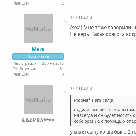
2
17 Фев 2013
Ахха) Мне тоже говорили, ч
Не верь! Такая красота вокр
Mara
Посетитель
26 Янв 2013
61
0
17 Фев 2013
Mapия* написал(а):
поделитесь личным опытом, кт
навсегда и он будет носить 
&&&ИВА****
себе зрение с помощью опе
у меня сыну когда было 2 го