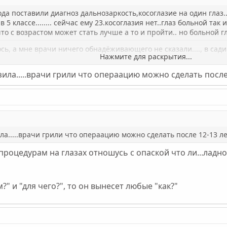
ода поставили диагноз дальнозаркость,косоглазие на один глаз...
5 классе........ сейчас ему 23.косоглазия нет..глаз больной так и 
то с возрастом может стать лучше а то и пройти.. но больной глаз
ось, а мне врачи ничего обнадёживающего не сказали...., в сади
Нажмите для раскрытия...
зила.....врачи грили что операацию можно сделать после
Нажмите для раскрытия...
ила.....врачи грили что операацию можно сделать после 12-13 л
м процедурам на глазах отношусь с опаской что ли...лад
?" и "для чего?", то он вынесет любые "как?"