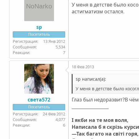
У меня в детстве было косо
астигматизм остался.
sp
Посетитель
13 Янв 2012
5,534
7
18 Фев 2013
sp написал(а):
У меня в детстве было косогл
света572
Глаз был недоразвит?В чё
_________________
Посетитель
24 Фев 2012
4,077
І якби на те моя воля,
6
Написала б я скрізь курс
—Так багато на світі горя,