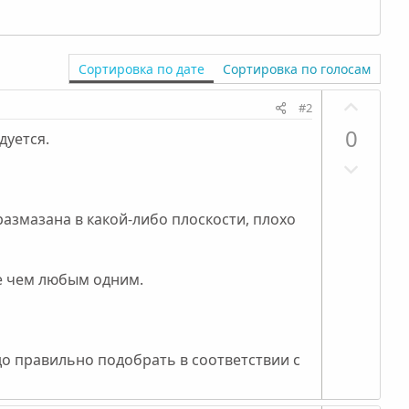
Сортировка по дате
Сортировка по голосам
П
#2
о
0
дуется.
з
Н
и
е
т
г
и
азмазана в какой-либо плоскости, плохо
а
в
т
н
и
ы
че чем любым одним.
в
й
н
г
ы
о
о правильно подобрать в соответствии с
й
л
г
о