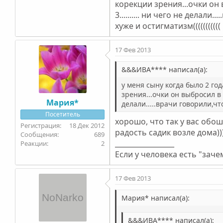
корекции зрения...очки он в
3.......... ни чего не дела
хуже и остигматизм(((((((((((
17 Фев 2013
&&&ИВА**** написал(а):
у меня сыну когда было 2 год
зрения...очки он выбросил в 5 
Мария*
делали.....врачи говорили,что
Посетитель
хорошо, что так у вас обош
18 Дек 2012
радость садик возле дома))
689
_________________
2
Если у человека есть "зачем
17 Фев 2013
Mapия* написал(а):
&&&ИВА**** написал(а):