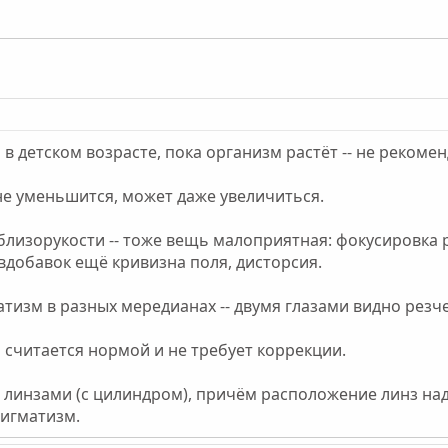
в детском возрасте, пока организм растёт -- не рекомен
не уменьшится, может даже увеличиться.
лизорукости -- тоже вещь малоприятная: фокусировка р
 вдобавок ещё кривизна поля, дисторсия.
матизм в разных мередианах -- двумя глазами видно рез
 считается нормой и не требует коррекции.
 линзами (с цилиндром), причём расположение линз над
тигматизм.