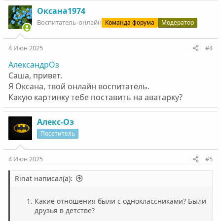
а
к
Оксана1974
ц
Воспитатель-онлайн
Команда форума
Модератор
и
и
:
4 Июн 2025
#4
АлександрОз
Саша, привет.
Я Оксана, твой онлайн воспитатель.
Какую картинку тебе поставить на аватарку?
Алекс-Оз
Посетитель
4 Июн 2025
#5
Rinat написал(а):
Какие отношения были с одноклассниками? Были
друзья в детстве?