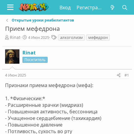
Вход
Регистрация
Открытые уроки реабилитантов
Прием мефедрона
А
Д
Т
Rinat
4 Июн 2025
алкоголизм
мефедрон
в
а
е
т
т
г
Rinat
о
а
и
р
н
Посетитель
т
а
е
ч
4 Июн 2025
#1
м
а
ы
л
Признаки приема мефедрона (мефа):
а
1. *Физические:*
- Расширенные зрачки (мидриаз)
- Повышенная активность, бессонница
- Учащенное сердцебиение (тахикардия)
- Повышенное давление
- Потливость, сухость во рту