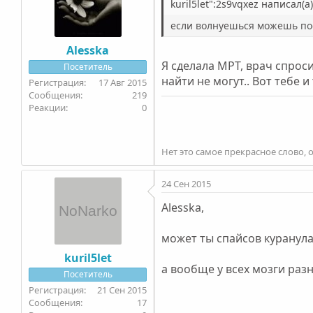
kuril5let":2s9vqxez написал(а)
если волнуешься можешь пос
Alesska
Я сделала МРТ, врач спроси
Посетитель
найти не могут.. Вот тебе и 
17 Авг 2015
219
0
Нет это самое прекрасное слово, 
24 Сен 2015
Alesska,
может ты спайсов куранула 
kuril5let
а вообще у всех мозги разн
Посетитель
21 Сен 2015
17