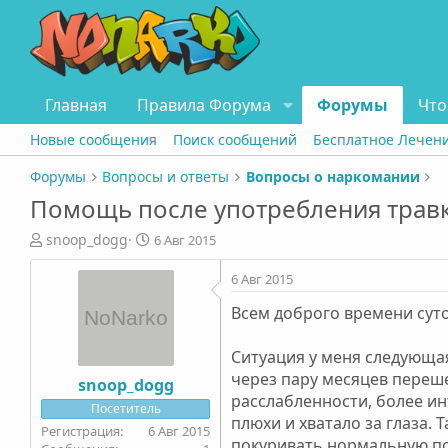
Главная
Правила Форума
Форумы
Что
Новые сообщения
Поиск сообщений
Бесплатное Лечен
Форумы
Вопросы и ответы
Вопросы о наркомании
Помощь после употребления трав
А
Д
snoop_dogg
6 Авг 2015
в
а
т
т
6 Авг 2015
о
а
Всем доброго времени суто
р
н
т
а
е
ч
Ситуация у меня следующая:
м
а
через пару месяцев переш
snoop_dogg
ы
л
расслабленности, более ин
Посетитель
а
плюхи и хватало за глаза. 
6 Авг 2015
покуривать нормальную по