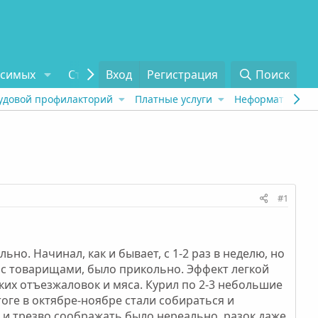
исимых
Статьи
Вход
Отзывы
Регистрация
О проекте
Поиск
Tel
удовой профилакторий
Платные услуги
Неформат
Рех
#1
но. Начинал, как и бывает, с 1-2 раз в неделю, но
 с товарищами, было прикольно. Эффект легкой
тких отъезжаловок и мяса. Курил по 2-3 небольшие
тоге в октябре-ноябре стали собираться и
 и трезво соображать было нереально, разок даже