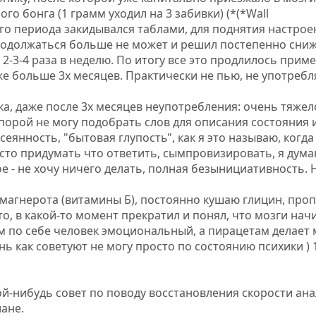
го бонга (1 грамм уходил на 3 забивки) (*(*Wall
о периода закидывался таблами, для поднятия настроен
продолжаться больше не может и решил постепенно сниж
2-3-4 раза в неделю. По итогу все это продлилось приме
уже больше 3х месяцев. Практически не пью, не употребл
ка, даже после 3х месяцев неупотребления: очень тяже
порой не могу подобрать слов для описания состояния
сеянность, "бытовая глупость", как я это называю, ко
сто придумать что ответить, сымпровизировать, я дума
е - не хочу ничего делать, полная безынициативность. Н
магнерота (витамины Б), постоянно кушаю глицин, пропи
то, в какой-то момент прекратил и понял, что мозги на
сам по себе человек эмоциональный, а пирацетам делает
нь как советуют не могу просто по состоянию психики )
й-нибудь совет по поводу восстановления скорости анал
ане.