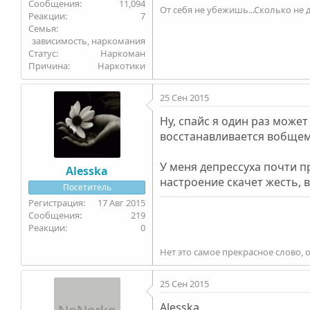
11,094
От себя не убежишь...Сколько не д
7
Семья
зависимость, наркомания
Статус
Наркоман
Причина
Наркотики
25 Сен 2015
Ну, спайс я один раз может
восстанавливается вобщем
У меня депрессуха почти пр
Alesska
настроение скачет жесть, 
Посетитель
17 Авг 2015
219
0
Нет это самое прекрасное слово, 
25 Сен 2015
Alesska,