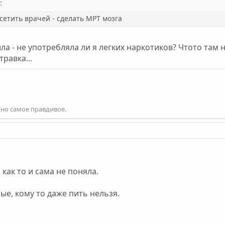
:
етить врачей - сделать МРТ мозга
ла - не употребляла ли я легких наркотиков? Чтото там 
травка...
оно самое правдивое.
как то и сама не поняла.
ые, кому то даже пить нельзя.