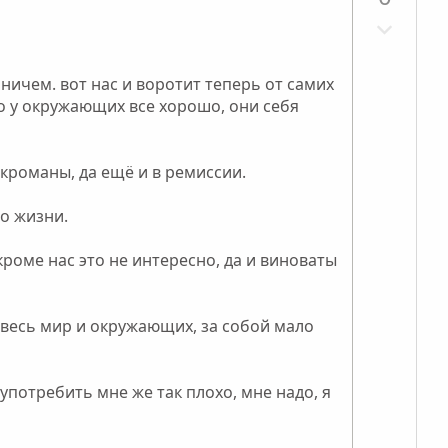
о
з
о
с
Н
и
л
е
т
о
г
и
ничем. вот нас и воротит теперь от самих
с
а
в
то у окружающих все хорошо, они себя
т
н
и
ы
в
й
кроманы, да ещё и в ремиссии.
н
г
ы
по жизни.
о
й
л
кроме нас это не интересно, да и виноваты
г
о
о
с
л
а весь мир и окружающих, за собой мало
о
с
употребить мне же так плохо, мне надо, я