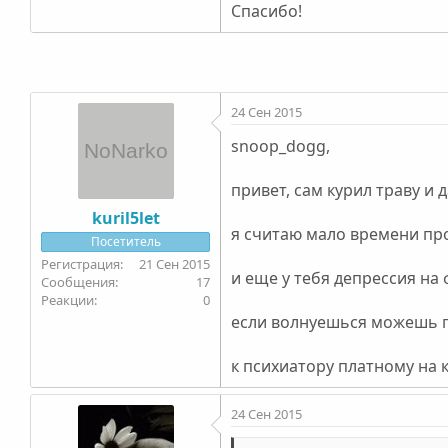
Спасибо!
24 Сен 2015
snoop_dogg,
привет, сам курил траву и 
kuril5let
я считаю мало времени про
Посетитель
21 Сен 2015
и еще у тебя депрессия на 
17
0
если волнуешься можешь п
к психиатору платному на 
24 Сен 2015