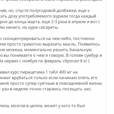
ия, но, спустя полугодовой долбежки, еще к
ать дозу употребляемого (курили тогда каждый
рно до конца марта, еще 2-3 раза в апреле и вот с
яю ничего, но курю сигареты.
ло сконцентрироваться на чем-либо, постоянно
 или просто грамотно выразить мысль. Появилось
гда не можешь моментально решить банальную
ю вы понимаете о чем я говорю. В голове сумбур и
а нервах с ноября по февраль сбросил 8 кг (
вал курс пирацетама 1 табл 400 мг на
чинают врубаться только если начинаю опять его
 меня просто супер суетным в повседневной жизни,
 1 раз в неделю точно стараюсь посещать зал,
иза, мозгов в целом, может у кого-то был