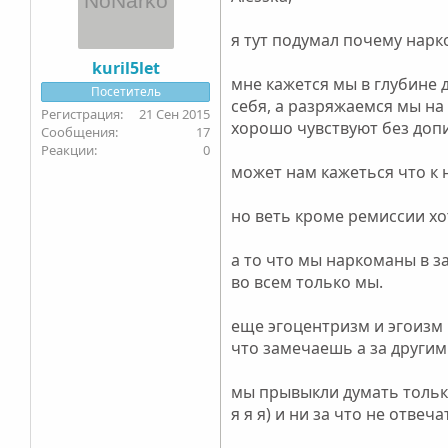
я тут подумал почему нар
kuril5let
мне кажется мы в глубине 
Посетитель
себя, а разряжаемся мы на
21 Сен 2015
хорошо чувствуют без доп
17
0
может нам кажеться что к
но веть кроме ремиссии хот
а то что мы наркоманы в з
во всем только мы.
еще эгоцентризм и эгоизм 
что замечаешь а за другим
мы прывыкли думать только
я я я) и ни за что не отвеча