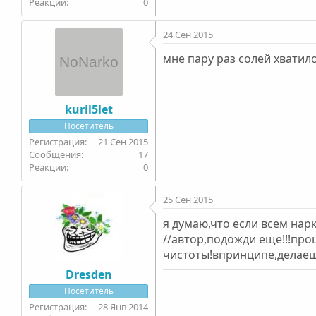
0
24 Сен 2015
мне пару раз солей хватил
kuril5let
Посетитель
21 Сен 2015
17
0
25 Сен 2015
я думаю,что если всем нар
//автор,подожди еще!!!пр
чистоты!впринципе,делаеш
Dresden
Посетитель
28 Янв 2014