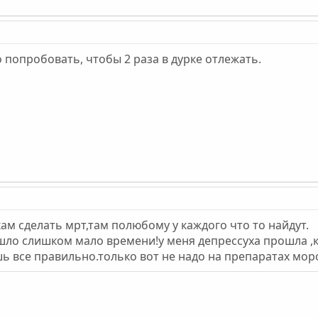
о попробовать, чтобы 2 раза в дурке отлежать.
кам сделать мрт,там полюбому у каждого что то найдут.
ошло слишком мало времени!у меня депрессуха прошла ,
ь все правильно.только вот не надо на препаратах мо