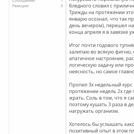
1
бледного словил с прилично
0
Трижды на протяжении этог
январю осознал, что так 
день вечером), перешел на 
конца апреля я в завязке 
Итог почти годового тупня
залипаю во всякую фигню, 
апатичное настроение, рас
логическую задачу или про
неясность, но самое главно
Пропил 3х недельный курс 
протяжении недель 2х где-
жрать. Соль в том, что я 
поэтому кушать 3 раза в де
нагружать организм.
Хотелось бы услышать како
позитивный опыт в этом пл