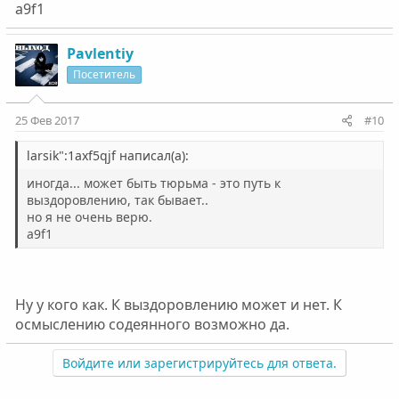
a9f1
Pavlentiy
Посетитель
25 Фев 2017
#10
larsik":1axf5qjf написал(а):
иногда... может быть тюрьма - это путь к
выздоровлению, так бывает..
но я не очень верю.
a9f1
Ну у кого как. К выздоровлению может и нет. К
осмыслению содеянного возможно да.
Войдите или зарегистрируйтесь для ответа.