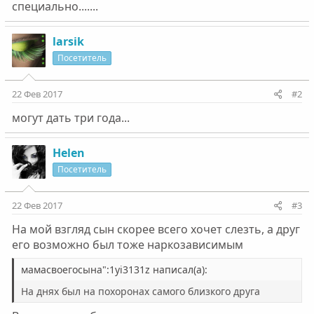
специально.......
larsik
Посетитель
22 Фев 2017
#2
могут дать три года...
Helen
Посетитель
22 Фев 2017
#3
На мой взгляд сын скорее всего хочет слезть, а друг
его возможно был тоже наркозависимым
мамасвоегосына":1yi3131z написал(а):
На днях был на похоронах самого близкого друга