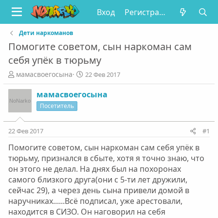
Вход
Регистрация
Дети наркоманов
Помогите советом, сын наркоман сам
себя упёк в тюрьму
А
Д
мамасвоегосына
22 Фев 2017
в
а
т
т
мамасвоегосына
о
а
Посетитель
р
н
т
а
е
ч
22 Фев 2017
#1
м
а
Помогите советом, сын наркоман сам себя упёк в
ы
л
а
тюрьму, признался в сбыте, хотя я точно знаю, что
он этого не делал. На днях был на похоронах
самого близкого друга(они с 5-ти лет дружили,
сейчас 29), а через день сына привели домой в
наручниках......Всё подписал, уже арестовали,
находится в СИЗО. Он наговорил на себя