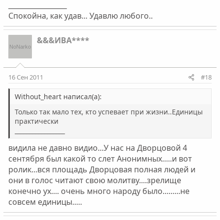
_________________
Спокойна, как удав... Удавлю любого..
&&&ИВА****
16 Сен 2011
#18
Without_heart написал(а):
Только так мало тех, кто успевает при жизни..Единицы
практически
_________________
видила не давно видио...У нас на Дворцовой 4
сентября был какой то слет Анонимных.....и вот
ролик...вся площадь Дворцовая полная людей и
они в голос читают свою молитву....зрелище
конечно ух.... очень много народу было.........не
совсем единицы.....