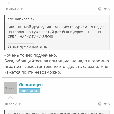
28 Июл 2011
#15
cric написал(а):
Блиннн...мой друг курил....мы вместе курили....я подсел
на героин...он уже третий раз был в дурке.....БЕРЕГИ
СЕБЯ!!!НАРКОТИКИ ЗЛО!!!
_________________
За все нужно платить.
- очень точно подмечено.
Бука, обращайтесь за помощью. не надо в героиню
играться- самостоятельно это сделать сложно, мне
кажется почти невозможно.
Gematogen
Посетитель
10 Авг 2011
#16
се мы курим,но также все рано или поздно приходим к