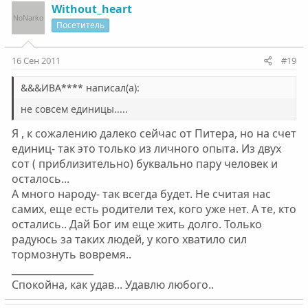
Without_heart
Посетитель
16 Сен 2011
#19
&&&ИВА**** написал(а):
не совсем единицы.....
Я , к сожалению далеко сейчас от Питера, но на счет
единиц- так это только из личного опыта. Из двух
сот ( приблизительно) буквально пару человек и
осталось...
А много народу- так всегда будет. Не считая нас
самих, еще есть родители тех, кого уже нет. А те, кто
остались.. Дай Бог им еще жить долго. Только
радуюсь за таких людей, у кого хватило сил
тормознуть вовремя..
_________________
Спокойна, как удав... Удавлю любого..