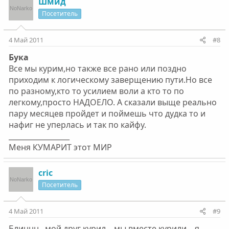
Шмид
Посетитель
4 Май 2011
#8
Бука
Все мы курим,но также все рано или поздно
приходим к логическому заверщению пути.Но все
по разному,кто то усилием воли а кто то по
легкому,просто НАДОЕЛО. А сказали выще реально
пару месяцев пройдет и поймешь что дудка то и
нафиг не уперлась и так по кайфу.
_________________
Меня КУМАРИТ этот МИР
cric
Посетитель
4 Май 2011
#9
Блиннн...мой друг курил....мы вместе курили....я