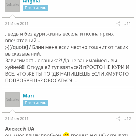
Angola
Посетитель
21 Июл 2011
#11
, ведь и без дури жизнь весела и полна ярких
впечатлений...
;-)[/quote] / Блин меня если честно тошнит от таких
высказываний.
Зависимость с гашика?! Да не занимайиесь вы
хуйней!!! Откуда ей тут взяться?! пРОСТО НЕ КУРИ И
ВСЕ. чТО ЖЕ ТЫ ТОГДВ НАПИШЕШЬ ЕСЛИ ХМУРОГО
ПОПРОБУЕШЬ? ОБОСАТЬСЯ.....
Mari
Посетитель
21 Июл 2011
#12
Алексей UA
он имел ввиду пробуем
грешна и я..чО скрывать