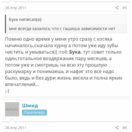
28 Апр 2011
#5
Бука написал(а):
мне всегда казалось что с гашиша зависимости нет
Помню одно время у меня утро сразу с косяка
начиналось,сначала курну а потом уже иду зубы
чистить и умываться)) :roll:
Бука
, тут совет только
один,тотальное воздержание пару месяцев, а
потом уже и смотришь на всю эту прошлую
раскумарку и понимаешь и нафиг это все надо
было, ведь и без дури жизнь весела и полна ярких
впечатлений...
;-)
Шмид
Посетитель
28 Апр 2011
#6