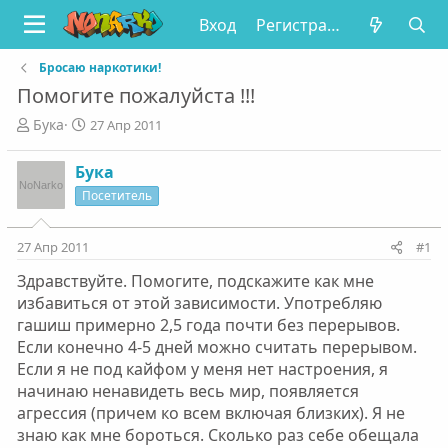
Вход
Регистрация
Бросаю наркотики!
Помогите пожалуйста !!!
А
Д
Бука
27 Апр 2011
в
а
т
т
Бука
о
а
Посетитель
р
н
т
а
е
ч
27 Апр 2011
#1
м
а
ы
л
Здравствуйте. Помогите, подскажите как мне
а
избавиться от этой зависимости. Употребляю
гашиш примерно 2,5 года почти без перерывов.
Если конечно 4-5 дней можно считать перерывом.
Если я не под кайфом у меня нет настроения, я
начинаю ненавидеть весь мир, появляется
агрессия (причем ко всем включая близких). Я не
знаю как мне бороться. Сколько раз себе обещала