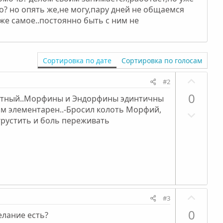
о? но опять же,не могу,пару дней не общаемся
о-же самое..постоянно быть с ним не
Сортировка по дате
Сортировка по голосам
П
#2
о
0
грустный..Морфины и Эндорфины эдинтичны
з
изм элементарен..-Бросил колоть Морфий,
Н
и
 грустить и боль переживать
е
т
г
и
а
в
т
н
и
ы
в
й
П
н
г
#3
о
ы
о
0
елание есть?
з
й