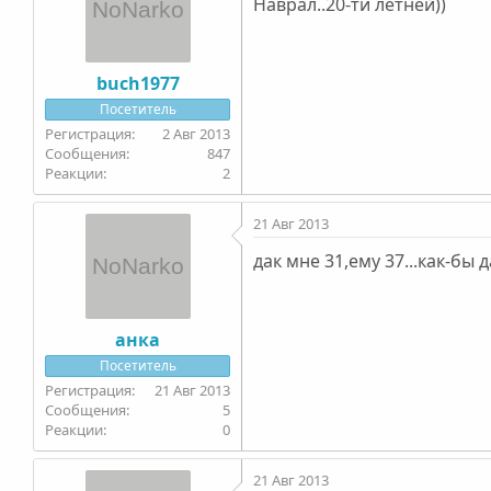
Наврал..20-ти летней))
buch1977
Посетитель
2 Авг 2013
847
2
21 Авг 2013
дак мне 31,ему 37...как-бы
анка
Посетитель
21 Авг 2013
5
0
21 Авг 2013