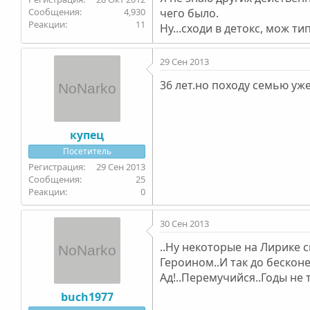
4,930
чего было.
11
Ну...сходи в детокс, мож ти
29 Сен 2013
36 лет.но походу семью уж
купец
Посетитель
29 Сен 2013
25
0
30 Сен 2013
..Ну некоторые на Лирике с
Героином..И так до бесконе
Ад!..Перемучийся..Годы не 
buch1977