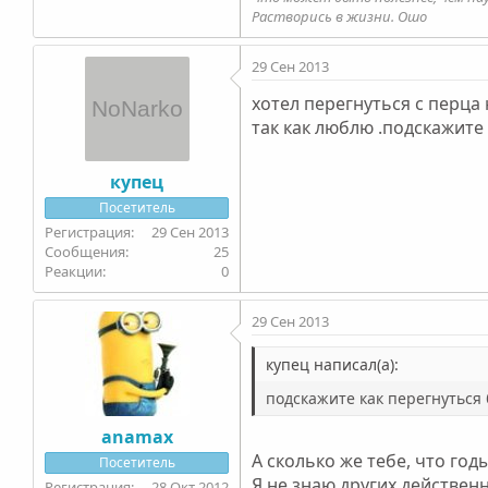
Растворись в жизни. Ошо
29 Сен 2013
хотел перегнуться с перца
так как люблю .подскажите
купец
Посетитель
29 Сен 2013
25
0
29 Сен 2013
купец написал(а):
подскажите как перегнуться 
anamax
А сколько же тебе, что годы 
Посетитель
Я не знаю других действенн
28 Окт 2012