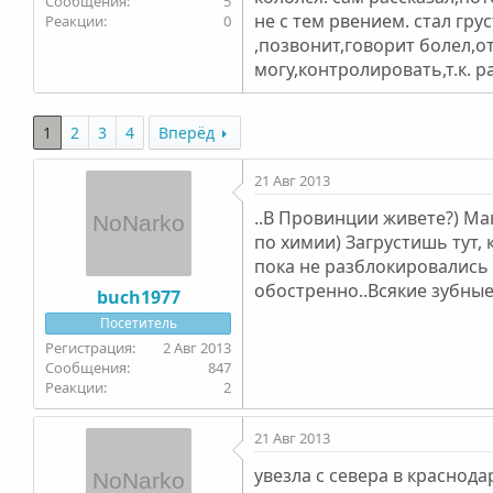
5
не с тем рвением. стал гр
0
,позвонит,говорит болел,от
могу,контролировать,т.к. р
1
2
3
4
Вперёд
21 Авг 2013
..В Провинции живете?) Ма
по химии) Загрустишь тут,
пока не разблокировались 
обостренно..Всякие зубные
buch1977
Посетитель
2 Авг 2013
847
2
21 Авг 2013
увезла с севера в краснод