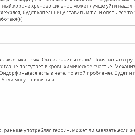
устный,короче хреново сильно.. может лучше уйти надолг
лежался, будет капельницу ставить и т.д. и опять все т
аботаю((((
к - экзотика прям..Он сезонник что-ли?..Понятно что 
 когда не поступает в кровь химическое счастье..Механ
Эндорфины(все есть в нете, по этой проблеме)..Будет и
 боли могут появиться..
ар. раньше употреблял героин. может ли завязать,если ж