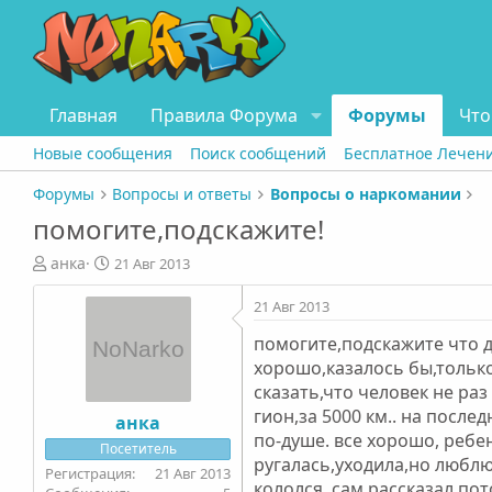
Главная
Правила Форума
Форумы
Что
Новые сообщения
Поиск сообщений
Бесплатное Лечен
Форумы
Вопросы и ответы
Вопросы о наркомании
помогите,подскажите!
А
Д
анка
21 Авг 2013
в
а
т
т
21 Авг 2013
о
а
помогите,подскажите что д
р
н
т
а
хорошо,казалось бы,только
е
ч
сказать,что человек не раз
м
а
гион,за 5000 км.. на посл
анка
ы
л
по-душе. все хорошо, ребен
Посетитель
а
ругалась,уходила,но люблю
21 Авг 2013
кололся. сам рассказал,по