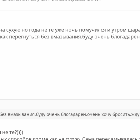
 на сухую но года не те уже ночь помучился и утром ша
 как перегнуться без вмазывания.буду очень блогадарен
без вмазывания.буду очень блогадарен.очень хочу бросить.жду
не те?))))
ых способов кроме как на сухую. Сама переламывалась т