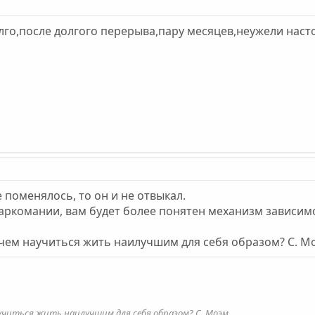
олго,после долгого перерыва,пару месяцев,неужели нас
е поменялось, то он и не отвыкал.
наркомании, вам будет более понятен механизм зависим
 чем научиться жить наилучшим для себя образом? С. М
учиться жить наилучшим для себя образом? С. Моэм