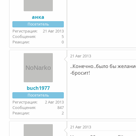
анка
Посетитель
21 Авг 2013
5
0
21 Авг 2013
..Конечно..было бы желание
-бросит!
buch1977
Посетитель
2 Авг 2013
847
2
21 Авг 2013