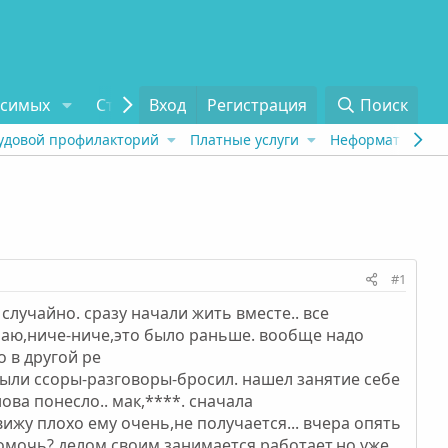
исимых
Статьи
Вход
Отзывы
Регистрация
О проекте
Поиск
Tel
удовой профилакторий
Платные услуги
Неформат
Рех
#1
лучайно. сразу начали жить вместе.. все
умаю,ниче-ниче,это было раньше. вообще надо
о в другой ре
 были ссоры-разговоры-бросил. нашел занятие себе
ова понесло.. мак,****. сначала
ижу плохо ему очень,не получается... вчера опять
 помочь? делом своим занимается,работает,но уже