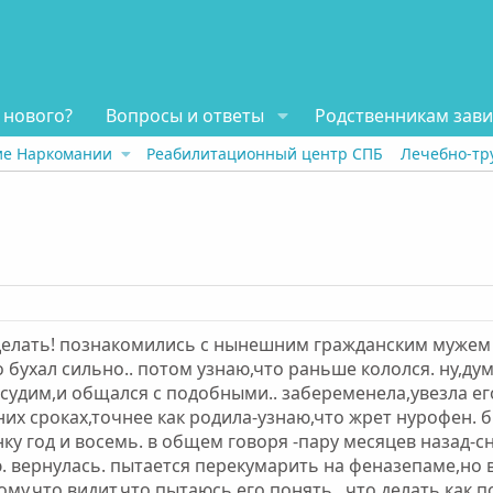
 нового?
Вопросы и ответы
Родственникам зав
ие Наркомании
Реабилитационный центр СПБ
Лечебно-тр
елать! познакомились с нынешним гражданским мужем с
 бухал сильно.. потом узнаю,что раньше кололся. ну,д
 судим,и общался с подобными.. забеременела,увезла ег
едних сроках,точнее как родила-узнаю,что жрет нурофен.
ку год и восемь. в общем говоря -пару месяцев назад-сн
. вернулась. пытается перекумарить на феназепаме,но в
тому,что видит,что пытаюсь его понять.. что делать,как