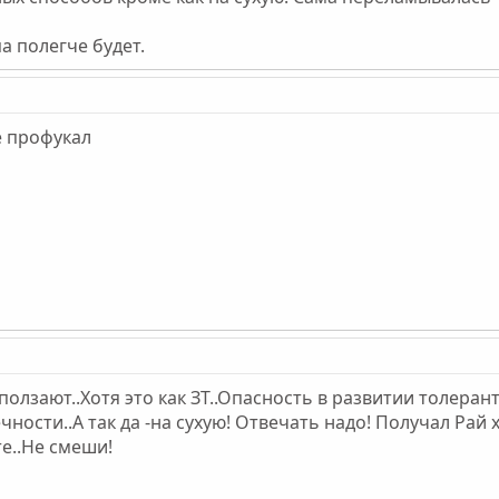
па полегче будет.
е профукал
ползают..Хотя это как ЗТ..Опасность в развитии толеран
чности..А так да -на сухую! Отвечать надо! Получал Рай
те..Не смеши!