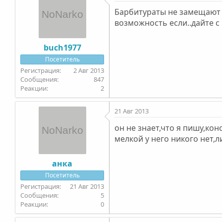
Барбитураты не замещают М
возможность если..дайте с
buch1977
Посетитель
2 Авг 2013
847
2
21 Авг 2013
он не знает,что я пишу,кон
мелкой у него никого нет,л
анка
Посетитель
21 Авг 2013
5
0