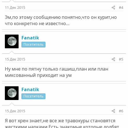
11 Дек 2015
#4
Эм,по этому сообщению понятно,что он курит,но
что конкретно не известно...
Fanatik
Посетитель
15 Дек 2015
#5
Ну мне по пятну только гашиш,план или план
миксованный приходит на ум
Fanatik
Посетитель
15 Дек 2015
#6
Я вот хрен знает,не все же травокуры становятся
жесткими нарками.Есть знакомые которые долбят