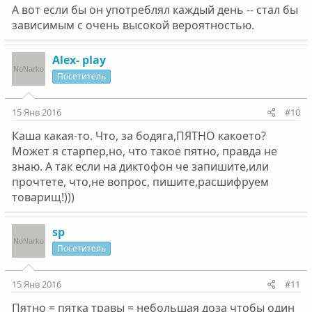
А вот если бы он употреблял каждый день -- стал бы
зависимым с очень высокой вероятностью.
Alex- play
Посетитель
15 Янв 2016
#10
Каша какая-то. Что, за бодяга,ПЯТНО какоето?
Может я старпер,но, что такое пятно, правда не
знаю. А так если на диктофон че запишите,или
прочтете, что,не вопрос, пишите,расшифруем
товарищ!)))
sp
Посетитель
15 Янв 2016
#11
Пятно = пятка травы = небольшая доза чтобы один