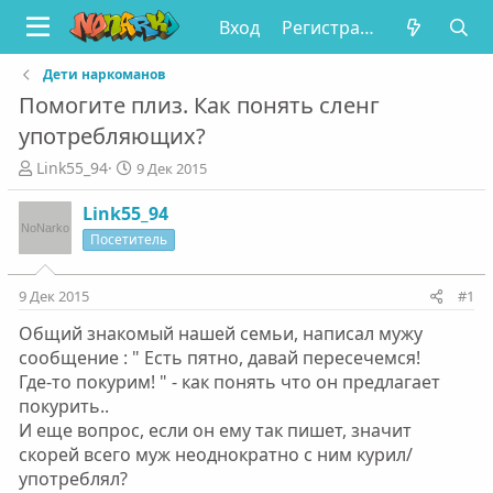
Вход
Регистрация
Дети наркоманов
Помогите плиз. Как понять сленг
употребляющих?
А
Д
Link55_94
9 Дек 2015
в
а
т
т
Link55_94
о
а
Посетитель
р
н
т
а
е
ч
9 Дек 2015
#1
м
а
Общий знакомый нашей семьи, написал мужу
ы
л
а
сообщение : " Есть пятно, давай пересечемся!
Где-то покурим! " - как понять что он предлагает
покурить..
И еще вопрос, если он ему так пишет, значит
скорей всего муж неоднократно с ним курил/
употреблял?