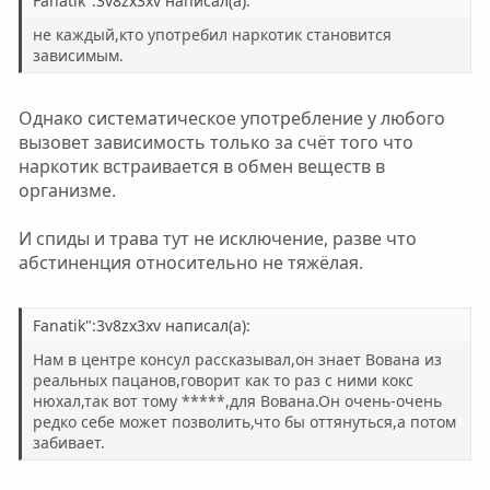
Fanatik":3v8zx3xv написал(а):
не каждый,кто употребил наркотик становится
зависимым.
Однако систематическое употребление у любого
вызовет зависимость только за счёт того что
наркотик встраивается в обмен веществ в
организме.
И спиды и трава тут не исключение, разве что
абстиненция относительно не тяжёлая.
Fanatik":3v8zx3xv написал(а):
Нам в центре консул рассказывал,он знает Вована из
реальных пацанов,говорит как то раз с ними кокс
нюхал,так вот тому *****,для Вована.Он очень-очень
редко себе может позволить,что бы оттянуться,а потом
забивает.