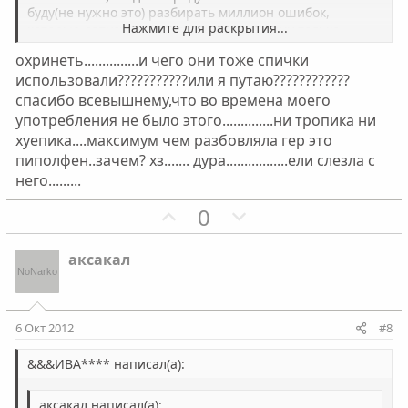
о
о
буду(не нужно это) разбирать миллион ошибок,
Нажмите для раскрытия...
которые допускают местные химики, хочу только
с
с
отметить что создаваемая жуткая смесь гробит
охринеть...............и чего они тоже спички
здоровье наглухо. Причем пролонгированно..Если
использовали???????????или я путаю????????????
организм молодой, последствия всплывут со
спасибо всевышнему,что во времена моего
временем(не беру уже во внимание репродуктивную
деятельность девушки - там кердык быстрый)..Если ее
употребления не было этого..............ни тропика ни
задача умереть в страшных мучениях от допустим
хуепика....максимум чем разбовляла гер это
рака селезенки или печени(там мед.наркотики от боли
пиполфен..зачем? хз....... дура.................ели слезла с
не спасают)она нашла самый удобный и быстрый
него.........
вариант..
П
Н
0
о
е
з
г
аксакал
и
а
т
т
и
и
6 Окт 2012
#8
в
в
н
н
&&&ИВА**** написал(а):
ы
ы
аксакал написал(а):