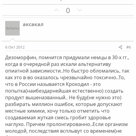
г
г
П
Н
0
о
о
о
е
л
л
з
г
о
о
аксакал
и
а
с
с
т
т
и
и
6 Окт 2012
#6
в
в
Дезоморфин, помнится придумали немцы в 30-х гг.,
н
н
когда в очередной раз искали альтернативу
ы
ы
опиатной зависимости..Но быстро обломались, так
й
й
как это в-во оказалось чрезвычайно токсично..То,
г
г
что в России называется Крокодил - это
о
о
попытка(наибездарнейшая естественно) создать
л
л
продукт вышеназванный.. Не буду(не нужно это)
о
о
разбирать миллион ошибок, которые допускают
с
с
местные химики, хочу только отметить что
создаваемая жуткая смесь гробит здоровье
наглухо. Причем пролонгированно..Если организм
молодой, последствия всплывут со временем(не