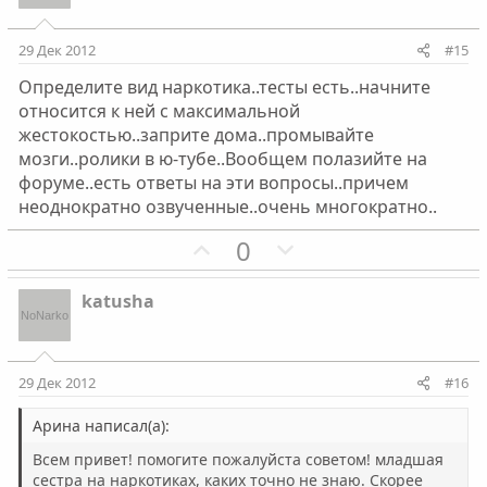
т
т
и
и
29 Дек 2012
#15
в
в
Определите вид наркотика..тесты есть..начните
н
н
относится к ней с максимальной
ы
ы
жестокостью..заприте дома..промывайте
й
й
мозги..ролики в ю-тубе..Вообщем полазийте на
г
г
форуме..есть ответы на эти вопросы..причем
о
о
неоднократно озвученные..очень многократно..
л
л
П
Н
0
о
о
о
е
с
с
з
г
katusha
и
а
т
т
и
и
29 Дек 2012
#16
в
в
н
н
Арина написал(а):
ы
ы
Всем привет! помогите пожалуйста советом! младшая
й
й
сестра на наркотиках, каких точно не знаю. Скорее