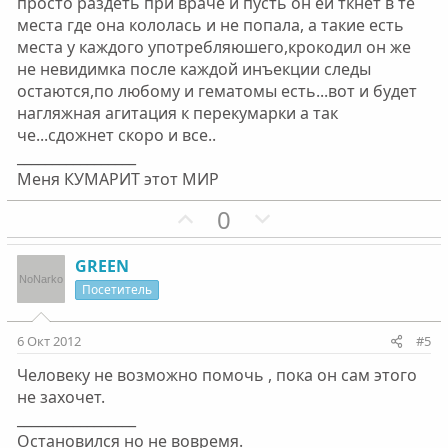
просто раздеть при враче и пусть он ей ткнет в те
ы
ы
места где она кололась и не попала, а такие есть
й
й
места у каждого употребляюшего,крокодил он же
г
г
не невидимка после каждой инъекции следы
о
о
остаются,по любому и гематомы есть...вот и будет
л
л
нагляжная агитация к перекумарки а так
о
о
че...сдожнет скоро и все..
с
с
_________________
Меня КУМАРИТ этот МИР
П
Н
0
о
е
з
г
GREEN
и
а
Посетитель
т
т
и
и
6 Окт 2012
#5
в
в
Человеку не возможно помочь , пока он сам этого
н
н
не захочет.
ы
ы
_________________
й
й
Остановился но не вовремя.