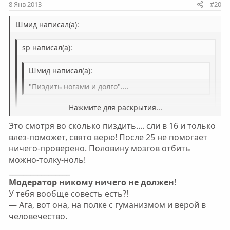
и
и
8 Янв 2013
#20
в
в
н
н
Шмид написал(а):
ы
ы
sp написал(а):
й
й
г
г
Шмид написал(а):
о
о
л
л
"Пиздить ногами и долго"....
о
о
Нажмите для раскрытия...
с
с
Не поможет всё равно.
Это смотря во сколько пиздить.... сли в 16 и только
Это смотря как пиздеть....
Нажмите для раскрытия...
влез-поможет, свято верю! После 25 не помогает
ничего-проверено. Половину мозгов отбить
Нажмите для раскрытия...
можно-толку-ноль!
_________________
Модератор никому ничего не должен
!
У тебя вообще совесть есть?!
— Ага, вот она, на полке с гуманизмом и верой в
человечество.