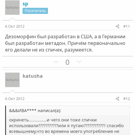
з
г
sp
и
а
Посетитель
т
т
и
и
6 Окт 2012
#11
в
в
Дезоморфин был разработан в США, а в Германии
н
н
был разработан метадон. Причём первоначально
ы
ы
его делали не из спичек, разумеется.
й
й
г
П
г
Н
0
о
о
о
е
л
з
л
г
katusha
о
и
о
а
с
т
с
т
и
и
6 Окт 2012
#12
в
в
н
н
&&&ИВА**** написал(а):
ы
ы
охринеть...............и чего они тоже спички
й
й
использовали???????????или я путаю???????????? спасибо
всевышнему,что во времена моего употребления не
г
г