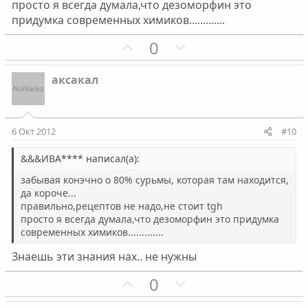
просто я всегда думала,что дезоморфин это
г
г
придумка современных химиков.............
о
о
П
Н
0
л
л
о
е
о
о
з
г
с
с
аксакал
и
а
т
т
и
и
6 Окт 2012
#10
в
в
н
н
&&&ИВА**** написал(а):
ы
ы
забывая конэчно о 80% сурьмы, которая там находится,
й
й
да короче...
правильно,рецептов не надо,не стоит tgh
г
г
просто я всегда думала,что дезоморфин это придумка
о
о
современных химиков.............
л
л
Знаешь эти знания нах.. не нужны
о
о
с
с
П
Н
0
о
е