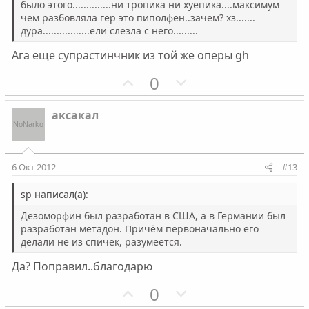
было этого..............ни тропика ни хуепика....максимум
о
о
чем разбовляла гер это пиполфен..зачем? хз.......
л
л
дура.................ели слезла с него.........
о
о
Ага еще супрастинчник из той же оперы gh
с
с
П
Н
0
о
е
з
г
аксакал
и
а
т
т
и
и
6 Окт 2012
#13
в
в
н
н
sp написал(а):
ы
ы
Дезоморфин был разработан в США, а в Германии был
й
й
разработан метадон. Причём первоначально его
делали не из спичек, разумеется.
г
г
о
о
Да? Поправил..благодарю
л
л
П
Н
0
о
о