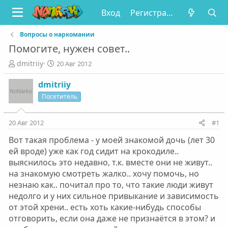
Вход
Регистрация
Вопросы о наркомании
Помогите, нужен совет..
А
Д
dmitriiy
20 Авг 2012
в
а
т
т
dmitriiy
о
а
Посетитель
р
н
т
а
е
ч
20 Авг 2012
#1
м
а
Вот такая проблема - у моей знакомой дочь (лет 30
ы
л
а
ей вроде) уже как год сидит на крокодиле..
выяснилось это недавно, т.к. вместе они не живут..
на знакомую смотреть жалко.. хочу помочь, но
незнаю как.. почитал про то, что такие люди живут
недолго и у них сильное привыкание и зависимость
от этой хрени.. есть хоть какие-нибудь способы
отговорить, если она даже не признаётся в этом? и