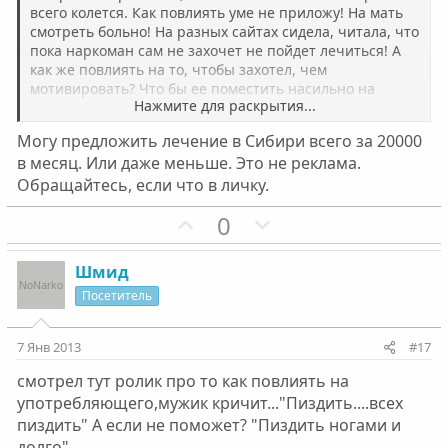
всего колется. Как повлиять уме не приложу! На мать
г
г
смотреть больно! На разных сайтах сидела, читала, что
о
о
пока наркоман сам не захочет не пойдет лечиться! А
л
л
как же повлиять на то, чтобы захотел, чем
о
о
мотивировать? Что бы ее поместить насильно на
Нажмите для раскрытия...
лечение в клинику нужны деньги, которых просто нет,
с
с
да и какова эффективность такого метода???
Могу предложить лечение в Сибири всего за 20000
в месяц. Или даже меньше. Это не реклама.
Обращайтесь, если что в личку.
П
Н
0
о
е
з
г
Шмид
и
а
Посетитель
т
т
и
и
7 Янв 2013
#17
в
в
смотрел тут ролик про то как повлиять на
н
н
употребляющего,мужик кричит..."Пиздить....всех
ы
ы
пиздить" А если не поможет? "Пиздить ногами и
й
й
долго"....