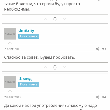
такие болезни, что врачи будут просто
необходимы.
П
Н
0
о
е
з
г
dmitriiy
и
а
Посетитель
т
т
и
и
29 Авг 2012
#3
в
в
Спасибо за совет.. Будем пробовать.
н
н
ы
ы
П
Н
0
й
й
о
е
г
г
з
г
Шмид
о
о
и
а
Посетитель
л
л
т
т
о
о
и
и
29 Авг 2012
#4
с
с
в
в
Да какой нах год употребления? Знакомую надо
н
н