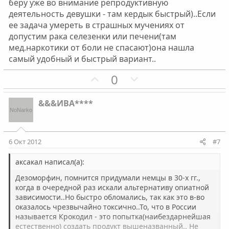
беру уже во внимание репродуктивную
деятельность девушки - там кердык быстрый)..Если
ее задача умереть в страшных мучениях от
допустим рака селезенки или печени(там
мед.наркотики от боли не спасают)она нашла
самый удобный и быстрый вариант..
П
Н
0
о
е
з
г
&&&ИВА****
и
а
т
т
и
и
6 Окт 2012
#7
в
в
н
н
аксакал написал(а):
ы
ы
Дезоморфин, помнится придумали немцы в 30-х гг.,
й
й
когда в очередной раз искали альтернативу опиатной
зависимости..Но быстро обломались, так как это в-во
г
г
оказалось чрезвычайно токсично..То, что в России
о
о
называется Крокодил - это попытка(наибездарнейшая
л
л
естественно) создать продукт вышеназванный.. Не