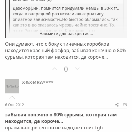
й
й
г
г
Дезоморфин, помнится придумали немцы в 30-х гг.,
о
о
когда в очередной раз искали альтернативу
опиатной зависимости..Но быстро обломались, так
л
л
как это в-во оказалось чрезвычайно токсично..То,
о
о
что в России называется Крокодил - это
Нажмите для раскрытия...
с
с
попытка(наибездарнейшая естественно) создать
продукт вышеназванный.. Не буду(не нужно это)
Они думают, что с боку спичечных коробков
Нажмите для раскрытия...
разбирать миллион ошибок, которые допускают
находится красный фосфор, забывая конэчно о 80%
местные химики, хочу только отметить что
сурьмы, которая там находится, да короче...
охринеть...............и чего они тоже спички
создаваемая жуткая смесь гробит здоровье наглухо.
использовали???????????или я путаю???????????? спасибо
Причем пролонгированно..Если организм молодой,
П
Н
0
всевышнему,что во времена моего употребления не
последствия всплывут со временем(не беру уже во
было этого..............ни тропика ни хуепика....максимум
о
е
внимание репродуктивную деятельность девушки -
чем разбовляла гер это пиполфен..зачем? хз.......
з
г
там кердык быстрый)..Если ее задача умереть в
&&&ИВА****
дура.................ели слезла с него.........
страшных мучениях от допустим рака селезенки
и
а
или печени(там мед.наркотики от боли не
т
т
спасают)она нашла самый удобный и быстрый
и
и
вариант..
6 Окт 2012
#9
в
в
забывая конэчно о 80% сурьмы, которая там
н
н
находится, да короче...
ы
ы
правильно,рецептов не надо,не стоит tgh
й
й