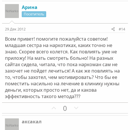
о
е
с
с
з
г
Арина
и
а
Посетитель
т
т
и
и
29 Дек 2012
#14
в
в
Всем привет! помогите пожалуйста советом!
н
н
младшая сестра на наркотиках, каких точно не
ы
ы
знаю. Скорее всего колется. Как повлиять уме не
й
й
приложу! На мать смотреть больно! На разных
г
г
сайтах сидела, читала, что пока наркоман сам не
о
о
захочет не пойдет лечиться! А как же повлиять на
л
л
то, чтобы захотел, чем мотивировать? Что бы ее
о
о
поместить насильно на лечение в клинику нужны
с
с
деньги, которых просто нет, да и какова
эффективность такого метода???
П
Н
0
о
е
з
г
аксакал
и
а