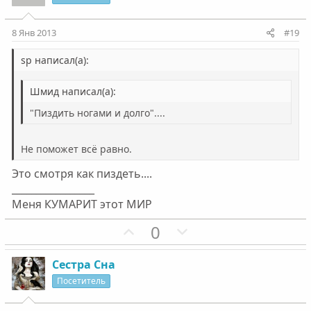
т
т
и
и
8 Янв 2013
#19
в
в
н
н
sp написал(а):
ы
ы
Шмид написал(а):
й
й
г
г
"Пиздить ногами и долго"....
о
о
л
л
Не поможет всё равно.
о
о
Это смотря как пиздеть....
с
с
_________________
Меня КУМАРИТ этот МИР
П
Н
0
о
е
з
г
Сестра Сна
и
а
Посетитель
т
т