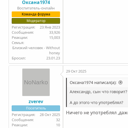
Оксана1974
Воспитатель-онлайн
Команда форума
Модератор
23 Янв 2023
33,926
15,003
Семья
Близкий человек - Without
honey
Бросил
23.01.23
29 Окт 2025
Оксана1974 написал(а):
Александр, сын что говорит?
zverev
А до этого что употреблял?
Посетитель
Ничего не употреблял ,даж
28 Окт 2025
32
10