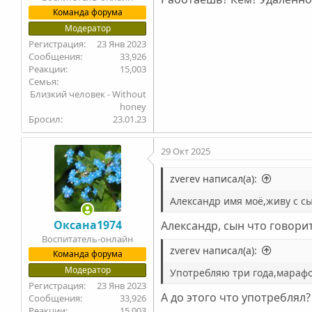
Команда форума
Модератор
23 Янв 2023
33,926
15,003
Семья
Близкий человек - Without
honey
Бросил
23.01.23
29 Окт 2025
zverev написал(а):
Александр имя моё,живу с сы
Оксана1974
Александр, сын что говори
Воспитатель-онлайн
zverev написал(а):
Команда форума
Модератор
Употребляю три года,марафо
23 Янв 2023
А до этого что употреблял?
33,926
15,003