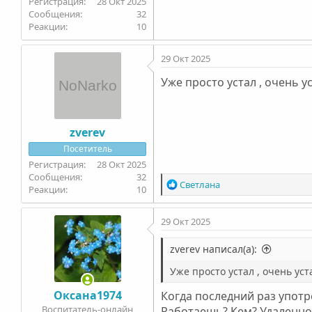
28 Окт 2025
32
10
29 Окт 2025
Уже просто устал , очень у
zverev
Посетитель
28 Окт 2025
32
Р
Светлана
10
е
а
29 Окт 2025
к
ц
и
zverev написал(а):
и
Уже просто устал , очень уст
:
Оксана1974
Когда последний раз употр
Воспитатель-онлайн
Работаешь? Кем? Удаленно