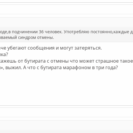
оде,в подчинении 36 человек. Употребляю постоянно,каждые д
зываемый синдром отмены.
че убегают сообщения и могут затеряться.
мка?
кажешь от бутирата с отмены что может страшное такое 
», выжил. А что с бутирата марафоном в три года?