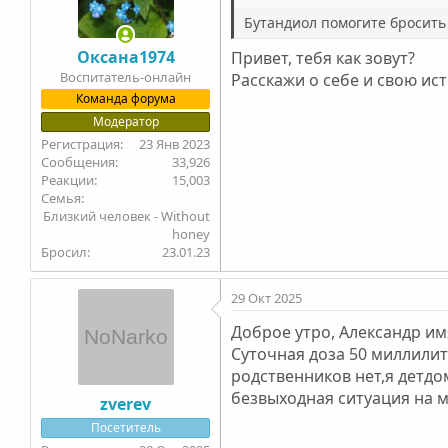
и
Бутандиол помогите бросить
:
Оксана1974
Привет, тебя как зовут?
Воспитатель-онлайн
Расскажи о себе и свою ис
Команда форума
Модератор
23 Янв 2023
33,926
15,003
Семья
Близкий человек - Without
honey
Бросил
23.01.23
29 Окт 2025
Доброе утро, Александр им
Суточная доза 50 миллилитр
родственников нет,я детдо
безвыходная ситуация на м
zverev
Посетитель