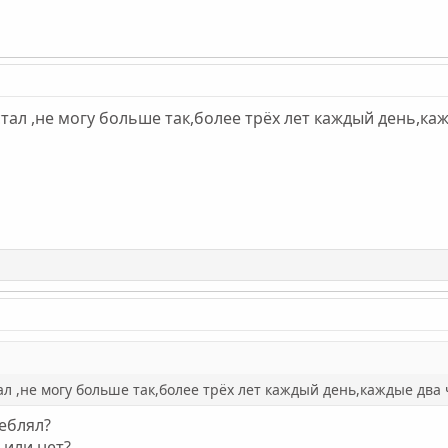
стал ,не могу больше так,более трёх лет каждый день,каж
ал ,не могу больше так,более трёх лет каждый день,каждые два 
еблял?
 или нет?