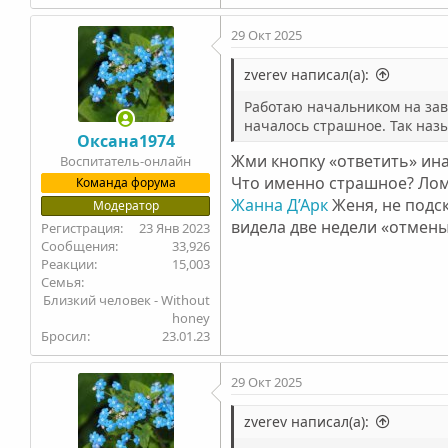
29 Окт 2025
zverev написал(а):
Работаю начальником на зав
началось страшное. Так на
Оксана1974
Жми кнопку «ответить» ина
Воспитатель-онлайн
Что именно страшное? Ло
Команда форума
Жанна Д’Арк
Женя, не подс
Модератор
видела две недели «отмены
23 Янв 2023
33,926
15,003
Семья
Близкий человек - Without
honey
Бросил
23.01.23
29 Окт 2025
zverev написал(а):