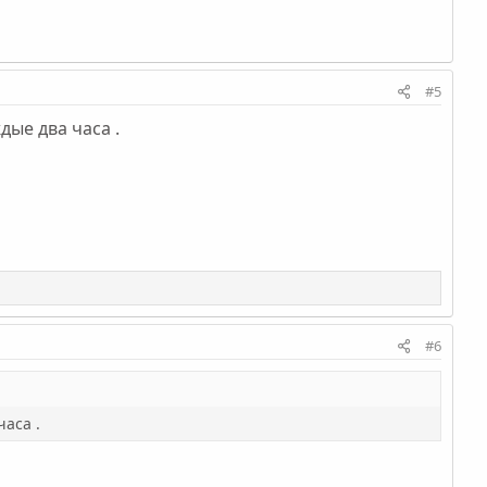
#5
дые два часа .
#6
часа .