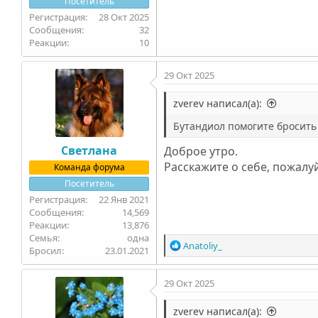
Посетитель
28 Окт 2025
32
10
29 Окт 2025
zverev написал(а):
Бутандиол помогите бросить
Светлана
Доброе утро.
Расскажите о себе, пожалу
Команда форума
Посетитель
22 Янв 2021
14,569
13,876
Семья
одна
Р
Anatoliy_
Бросил
23.01.2021
е
а
29 Окт 2025
к
ц
и
zverev написал(а):