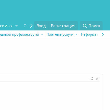
исимых
Статьи
Вход
Отзывы
Регистрация
О проекте
Поиск
Tel
удовой профилакторий
Платные услуги
Неформат
Рех
#1