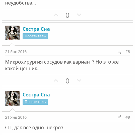
неудобства...
П
Н
0
о
е
з
г
Сестра Сна
и
а
Посетитель
т
т
и
и
21 Янв 2016
#8
в
в
Микрохирургия сосудов как вариант? Но это же
н
н
какой ценник...
ы
ы
й
й
П
Н
0
г
г
о
е
о
о
з
г
Сестра Сна
л
л
и
а
Посетитель
о
о
т
т
с
с
и
и
21 Янв 2016
#9
в
в
СП, дак все одно- некроз.
н
н