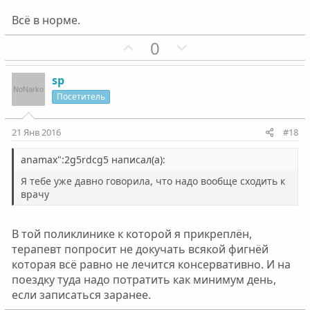
Всё в норме.
П
Н
0
о
е
з
г
sp
и
а
Посетитель
т
т
и
и
21 Янв 2016
#18
в
в
н
н
anamax":2g5rdcg5 написал(а):
ы
ы
Я тебе уже давно говорила, что надо вообще сходить к
й
й
врачу
г
г
о
о
В той поликлинике к которой я прикреплён,
л
л
терапевт попросит не докучать всякой фигнёй
о
о
которая всё равно не лечится консервативно. И на
с
с
поездку туда надо потратить как минимум день,
если записаться заранее.