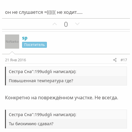
г
г
о
о
он не слушается =(((((( не ходит.....
л
л
П
Н
0
о
о
о
е
с
с
з
г
sp
и
а
Посетитель
т
т
и
и
21 Янв 2016
#17
в
в
н
н
Сестра Сна":199udgli написал(а):
ы
ы
Повышенная температура где?
й
й
г
г
Конкретно на повреждённом участке. Не всегда.
о
о
л
л
о
о
Сестра Сна":199udgli написал(а):
с
с
Ты биохимию сдавал?