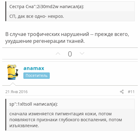
Сестра Сна":2i30md2w написал(а):
СП, дак все одно- некроз.
В случае трофических нарушений -- прежде всего,
ухудшение регенерации тканей.
П
Н
0
о
е
з
г
anamax
и
а
Посетитель
т
т
и
и
21 Янв 2016
#11
в
в
н
н
sp":1xltsoll написал(а):
ы
ы
сначала изменяется пигментация кожи, потом
й
й
появляются признаки глубокого воспаления, потом
изъязвление.
г
г
о
о