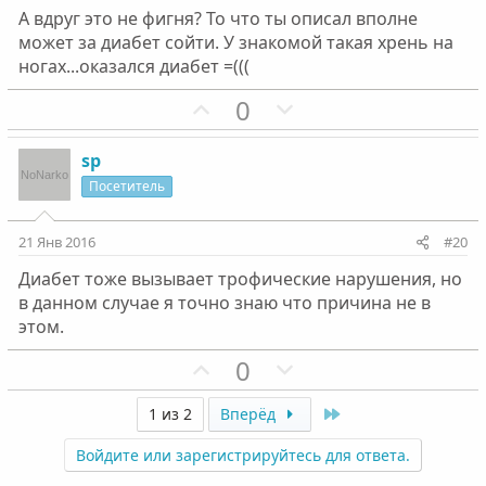
А вдруг это не фигня? То что ты описал вполне
может за диабет сойти. У знакомой такая хрень на
ногах...оказался диабет =(((
П
Н
0
о
е
з
г
sp
и
а
Посетитель
т
т
и
и
21 Янв 2016
#20
в
в
Диабет тоже вызывает трофические нарушения, но
н
н
в данном случае я точно знаю что причина не в
ы
ы
этом.
й
й
г
П
г
Н
0
о
о
о
е
л
з
л
г
Last
1 из 2
Вперёд
о
и
о
а
Войдите или зарегистрируйтесь для ответа.
с
т
с
т