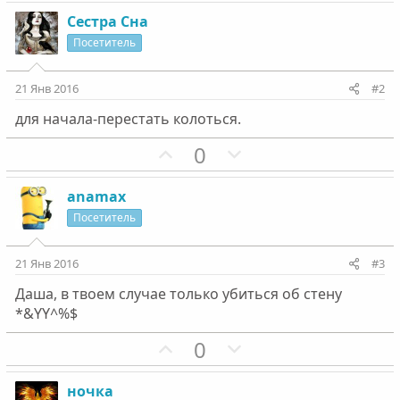
Сестра Сна
Посетитель
21 Янв 2016
#2
для начала-перестать колоться.
П
Н
0
о
е
з
г
anamax
и
а
Посетитель
т
т
и
и
21 Янв 2016
#3
в
в
Даша, в твоем случае только убиться об стену
н
н
*&YY^%$
ы
ы
й
й
П
Н
0
г
г
о
е
о
о
з
г
ночка