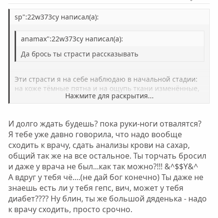
в
в
н
н
sp":22w373cy написал(а):
ы
ы
anamax":22w373cy написал(а):
й
й
г
г
Да брось ты страсти рассказывать
о
о
л
л
Эти страсти я на себе наблюдаю в начальной стадии:
о
о
на коже тёмные пятна и на ощупь ткани изменённые,
Нажмите для раскрытия...
отёки, иногда повышенная температура, в этом месте
с
с
очень плохо заживают царапины и ссадины. Это так
длится годами.
Нажмите для раскрытия...
И долго ждать будешь? пока руки-ноги отвалятся?
Я тебе уже давно говорила, что надо вообще
сходить к врачу, сдать анализы крови на сахар,
общий так же на все остальное. Ты торчать бросил
и даже у врача не был...как так можно?!!! &^$$Y&^
А вдруг у тебя чё....(не дай бог конечно) Ты даже не
знаешь есть ли у тебя гепс, вич, может у тебя
диабет???? Ну блин, ты же большой дяденька - надо
к врачу сходить, просто срочно.