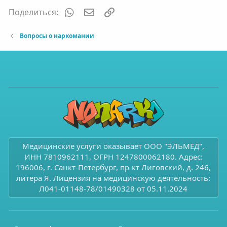
и
и
WhatsApp
Электронная почта
Ссылка
Поделиться:
в
в
н
н
Вопросы о наркомании
ы
ы
й
й
г
г
о
о
л
л
о
о
с
с
Медицинские услуги оказывает ООО "ЭЛЬМЕД",
ИНН 7810962111, ОГРН 1247800062180. Адрес:
196006, г. Санкт-Петербург, пр-кт Лиговский, д. 246,
литера Я. Лицензия на медицинскую деятельность:
Л041-01148-78/01490328 от 05.11.2024