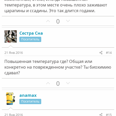
о
о
температура, в этом месте очень плохо заживают
с
с
царапины и ссадины. Это так длится годами.
П
Н
0
о
е
з
г
Сестра Сна
и
а
Посетитель
т
т
и
и
21 Янв 2016
#14
в
в
Повышенная температура где? Общая или
н
н
конкретно на поврежденном участке? Ты биохимию
ы
ы
сдавал?
й
й
г
П
г
Н
0
о
о
о
е
л
з
л
г
anamax
о
и
о
а
Посетитель
с
т
с
т
и
и
21 Янв 2016
#15