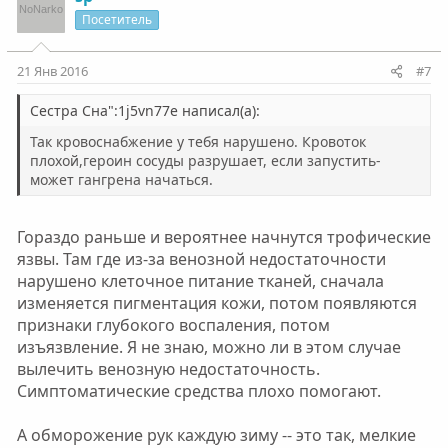
и
а
Посетитель
т
т
и
и
21 Янв 2016
#7
в
в
н
н
Сестра Сна":1j5vn77e написал(а):
ы
ы
Так кровоснабжение у тебя нарушено. Кровоток
й
й
плохой,героин сосуды разрушает, если запустить-
может гангрена начаться.
г
г
о
о
л
л
Гораздо раньше и вероятнее начнутся трофические
о
о
язвы. Там где из-за венозной недостаточности
с
с
нарушено клеточное питание тканей, сначала
изменяется пигментация кожи, потом появляются
признаки глубокого воспаления, потом
изъязвление. Я не знаю, можно ли в этом случае
вылечить венозную недостаточность.
Симптоматические средства плохо помогают.
А обморожение рук каждую зиму -- это так, мелкие