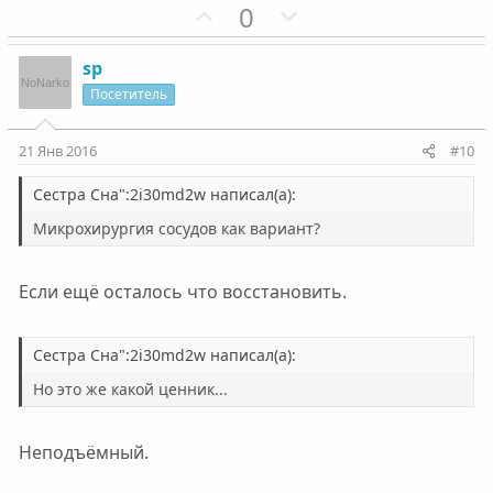
ы
ы
П
Н
0
й
й
о
е
г
г
з
г
sp
о
о
и
а
Посетитель
л
л
т
т
о
о
и
и
21 Янв 2016
#10
с
с
в
в
н
н
Сестра Сна":2i30md2w написал(а):
ы
ы
Микрохирургия сосудов как вариант?
й
й
г
г
Если ещё осталось что восстановить.
о
о
л
л
о
о
Сестра Сна":2i30md2w написал(а):
с
с
Но это же какой ценник...
Неподъёмный.