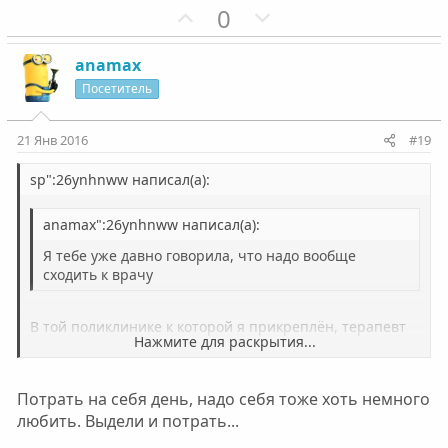
П
Н
0
о
е
з
г
anamax
и
а
Посетитель
т
т
и
и
21 Янв 2016
#19
в
в
н
н
sp":26ynhnww написал(а):
ы
ы
anamax":26ynhnww написал(а):
й
й
г
г
Я тебе уже давно говорила, что надо вообще
о
о
сходить к врачу
л
л
о
о
В той поликлинике к которой я прикреплён, терапевт
Нажмите для раскрытия...
попросит не докучать всякой фигнёй которая всё
с
с
равно не лечится консервативно. И на поездку туда
надо потратить как минимум день, если записаться
Нажмите для раскрытия...
Потрать на себя день, надо себя тоже хоть немного
заранее.
любить. Выдели и потрать...