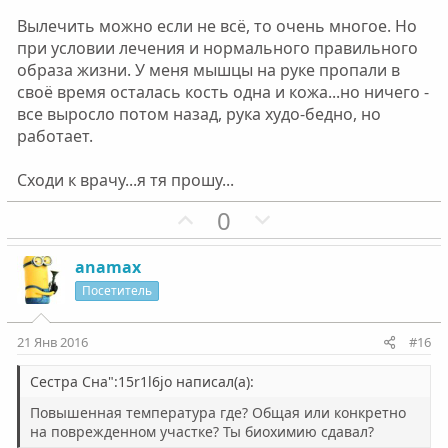
Вылечить можно если не всё, то очень многое. Но
при условии лечения и нормального правильного
образа жизни. У меня мышцы на руке пропали в
своё время осталась кость одна и кожа...но ничего -
все выросло потом назад, рука худо-бедно, но
работает.
Сходи к врачу...я тя прошу...
П
Н
0
о
е
з
г
anamax
и
а
Посетитель
т
т
и
и
21 Янв 2016
#16
в
в
н
н
Сестра Сна":15r1l6jo написал(а):
ы
ы
Повышенная температура где? Общая или конкретно
й
й
на поврежденном участке? Ты биохимию сдавал?