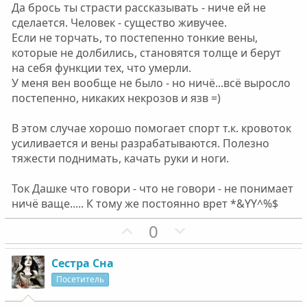
л
л
Да брось ты страсти рассказывать - ниче ей не
о
о
сделается. Человек - существо живучее.
с
с
Если не торчать, то постепенно тонкие вены,
которые не долбились, становятся толще и берут
на себя функции тех, что умерли.
У меня вен вообще не было - но ничё...всё выросло
постепенно, никаких некрозов и язв =)
В этом случае хорошо помогает спорт т.к. кровоток
усиливается и вены разрабатываются. Полезно
тяжести поднимать, качать руки и ноги.
Ток Дашке что говори - что не говори - не понимает
ничё ваще..... К тому же постоянно врет *&YY^%$
П
Н
0
о
е
з
г
Сестра Сна
и
а
Посетитель
т
т