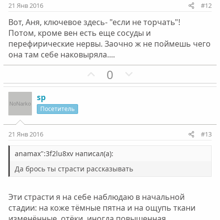
и
и
21 Янв 2016
#12
в
в
Вот, Аня, ключевое здесь- "если не торчать"!
н
н
Потом, кроме вен есть еще сосуды и
ы
ы
перефирические нервы. Заочно ж не поймешь чего
й
й
она там себе наковыряла....
г
г
П
Н
0
о
о
о
е
л
л
з
г
о
о
sp
и
а
с
с
Посетитель
т
т
и
и
21 Янв 2016
#13
в
в
н
н
anamax":3f2lu8xv написал(а):
ы
ы
Да брось ты страсти рассказывать
й
й
г
г
Эти страсти я на себе наблюдаю в начальной
о
о
стадии: на коже тёмные пятна и на ощупь ткани
л
л
изменённые, отёки, иногда повышенная