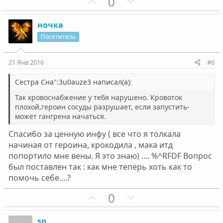
г
П
г
Н
0
о
о
о
е
л
з
л
г
ночка
о
и
о
а
Посетитель
с
т
с
т
и
и
21 Янв 2016
#6
в
в
н
н
Сестра Сна":3u0auze3 написал(а):
ы
ы
Так кровоснабжение у тебя нарушено. Кровоток
й
й
плохой,героин сосуды разрушает, если запустить-
может гангрена начаться.
г
г
о
о
Спасибо за ценную инфу ( все что я толкала
л
л
начиная от героина, крокодила , мака итд
о
о
попортило мне вены. Я это знаю) .... %^RFDF Вопрос
с
с
был поставлен так : как мне теперь хоть как то
помочь себе....?
П
Н
0
о
е
з
г
sp