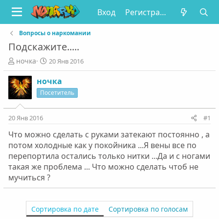
Вход
Регистрация
Вопросы о наркомании
Подскажите.....
А
Д
ночка
20 Янв 2016
в
а
т
т
ночка
о
а
Посетитель
р
н
т
а
е
ч
20 Янв 2016
#1
м
а
Что можно сделать с руками затекают постоянно , а
ы
л
а
потом холодные как у покойника ...Я вены все по
перепортила остались только нитки ...Да и с ногами
такая же проблема ... Что можно сделать чтоб не
мучиться ?
Сортировка по дате
Сортировка по голосам