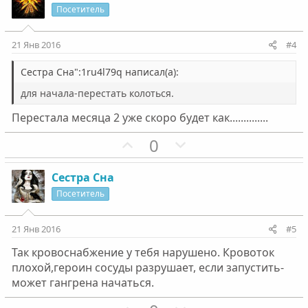
л
л
и
а
Посетитель
о
о
т
т
с
с
и
и
21 Янв 2016
#4
в
в
н
н
Сестра Сна":1ru4l79q написал(а):
ы
ы
для начала-перестать колоться.
й
й
Перестала месяца 2 уже скоро будет как..............
г
г
о
о
П
Н
0
л
л
о
е
о
о
з
г
Сестра Сна
с
с
и
а
Посетитель
т
т
и
и
21 Янв 2016
#5
в
в
Так кровоснабжение у тебя нарушено. Кровоток
н
н
плохой,героин сосуды разрушает, если запустить-
ы
ы
может гангрена начаться.
й
й