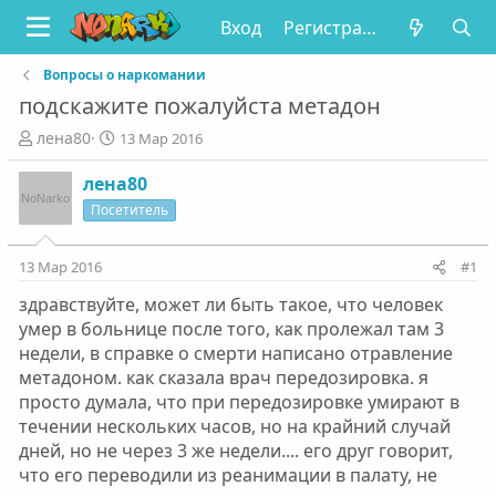
Вход
Регистрация
Вопросы о наркомании
подскажите пожалуйста метадон
А
Д
лена80
13 Мар 2016
в
а
т
т
лена80
о
а
Посетитель
р
н
т
а
е
ч
13 Мар 2016
#1
м
а
здравствуйте, может ли быть такое, что человек
ы
л
а
умер в больнице после того, как пролежал там 3
недели, в справке о смерти написано отравление
метадоном. как сказала врач передозировка. я
просто думала, что при передозировке умирают в
течении нескольких часов, но на крайний случай
дней, но не через 3 же недели.... его друг говорит,
что его переводили из реанимации в палату, не