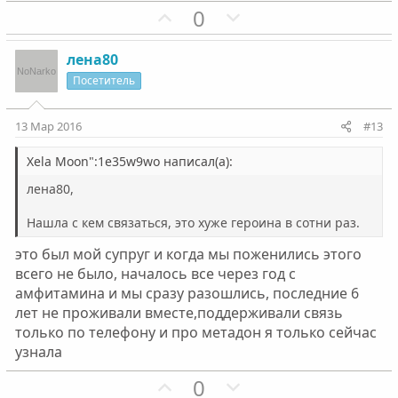
П
Н
0
о
е
з
г
лена80
и
а
Посетитель
т
т
и
и
13 Мар 2016
#13
в
в
н
н
Xela Moon":1e35w9wo написал(а):
ы
ы
лена80,
й
й
Нашла с кем связаться, это хуже героина в сотни раз.
г
г
о
о
это был мой супруг и когда мы поженились этого
л
л
всего не было, началось все через год с
о
о
амфитамина и мы сразу разошлись, последние 6
с
с
лет не проживали вместе,поддерживали связь
только по телефону и про метадон я только сейчас
узнала
П
Н
0