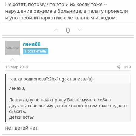
Не хотят, потому что это и их косяк тоже --
нарушение режима в больнице, в палату пронесли
и употребили наркотик, с летальным исходом.
П
Н
0
о
е
з
г
лена80
и
а
Посетитель
т
т
и
и
13 Мар 2016
#10
в
в
н
н
ташка родионова":2bx1ugck написал(а):
ы
ы
лена80,
й
й
Леночка,ну не надо,прошу Вас.не мучьте себя.а
г
г
друганы свое возьмут,это же понятно,тем тоже недолго
о
о
скакать.
л
л
Детки есть?
о
о
нет детей нет.
с
с