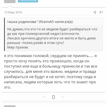
т
т
и
и
13 Мар 2016
#7
в
в
н
н
ташка родионова":3fzamvk5 написал(а):
ы
ы
Не думаю,что кто-то из медиов будет разбираться что
й
й
да как при полиорганной недостаточности.
Лен,все крнчено.другого итога не могло и быть.днем
г
г
раньше -позже,разве в этом суть?
о
о
Мир прахом.
л
л
я это понимаю головой, сердцем не принять..... я
о
о
просто хочу понять это произошло, когда он
с
с
поступил или еще в больницу принесли и так все
случилось. для меня это важно. медики и правда
разбираться не будут и не хотят, поэтому сюда и
написала, людям которые хоть что то знают про
это.
П
Н
0
о
е