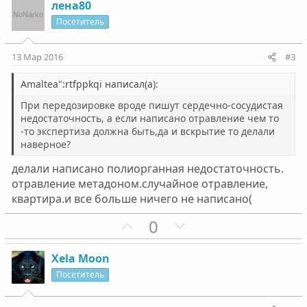
з
г
лена80
и
а
Посетитель
т
т
и
и
13 Мар 2016
#3
в
в
н
н
Amaltea":rtfppkqi написал(а):
ы
ы
При передозировке вроде пишут сердечно-сосудистая
й
й
недостаточность, а если написано отравление чем то
-то экспертиза должна быть,да и вскрытие то делали
г
г
наверное?
о
о
л
л
делали написано полиорганная недостаточность.
о
о
отравление метадоном.случайное отравление,
квартира.и все больше ничего не написано(
с
с
П
Н
0
о
е
з
г
Xela Moon
и
а
Посетитель
т
т