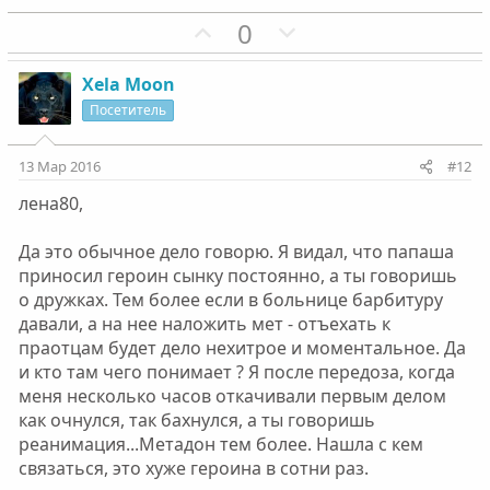
П
Н
0
Обычно к этому времени метадон уже начинает
о
е
выводиться из организма и наркоман начинает
испытывать ломку. Дружки принесли, потому что он на
з
г
Xela Moon
ломке их очень просил. Вероятно так и было.
и
а
Посетитель
т
т
и
и
13 Мар 2016
#12
в
в
лена80,
н
н
ы
ы
Да это обычное дело говорю. Я видал, что папаша
й
й
приносил героин сынку постоянно, а ты говоришь
г
г
о дружках. Тем более если в больнице барбитуру
о
о
давали, а на нее наложить мет - отъехать к
л
л
праотцам будет дело нехитрое и моментальное. Да
о
о
и кто там чего понимает ? Я после передоза, когда
с
с
меня несколько часов откачивали первым делом
как очнулся, так бахнулся, а ты говоришь
реанимация...Метадон тем более. Нашла с кем
связаться, это хуже героина в сотни раз.