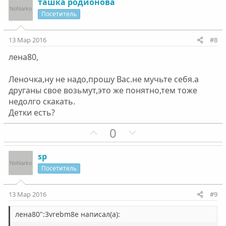
з
г
ташка родионова
и
а
Посетитель
т
т
и
и
13 Мар 2016
#8
в
в
лена80,
н
н
ы
ы
Леночка,ну не надо,прошу Вас.не мучьте себя.а
й
й
друганы свое возьмут,это же понятно,тем тоже
г
г
недолго скакать.
о
о
Детки есть?
л
л
П
Н
0
о
о
о
е
с
с
з
г
sp
и
а
Посетитель
т
т
и
и
13 Мар 2016
#9
в
в
н
н
лена80":3vrebm8e написал(а):