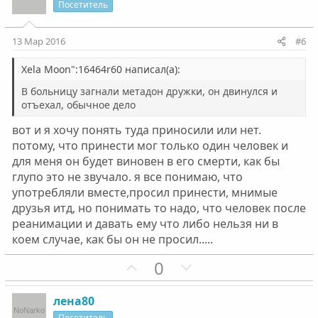
и
а
Посетитель
т
т
и
и
13 Мар 2016
#6
в
в
н
н
Xela Moon":16464r60 написал(а):
ы
ы
В больницу загнали метадон дружки, он двинулся и
й
й
отъехал, обычное дело
г
г
вот и я хочу понять туда приносили или нет.
о
о
потому, что принести мог только один человек и
л
л
для меня он будет виновен в его смерти, как бы
о
о
глупо это не звучало. я все понимаю, что
с
с
употребляли вместе,просил принести, мнимые
друзья итд, но понимать то надо, что человек после
реанимации и давать ему что либо нельзя ни в
коем случае, как бы он не просил.....
П
Н
0
о
е
з
г
лена80
и
а
Посетитель