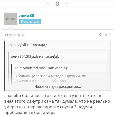
П
Н
0
о
е
з
г
лена80
и
а
Посетитель
т
т
и
и
13 Мар 2016
#11
в
в
н
н
sp":2l2yixli написал(а):
ы
ы
лена80":2l2yixli написал(а):
й
й
г
г
Xela Moon":2l2yixli написал(а):
о
о
л
л
В больницу загнали метадон дружки, он
двинулся и отъехал, обычное дело
о
о
Нажмите для раскрытия...
с
с
вот и я хочу понять туда приносили или нет.
спасибо большое, это я и хотела узнать. хотя не
Нажмите для раскрытия...
зная этого изнутри сама так думала, что не реально
Приносили, определённо. Отравиться метадоном
умереть от передозировке спустя 3 недели
через три недели после последнего употребления --
Нажмите для раскрытия...
прибывания в больнице.
это из области нереального.