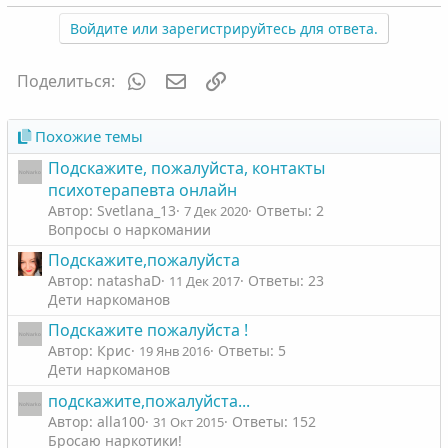
о
е
з
г
Войдите или зарегистрируйтесь для ответа.
и
а
т
т
WhatsApp
Электронная почта
Ссылка
Поделиться:
и
и
в
в
Похожие темы
н
н
Подскажите, пожалуйста, контакты
ы
ы
психотерапевта онлайн
й
й
Автор: Svetlana_13
Ответы: 2
7 Дек 2020
г
г
Вопросы о наркомании
о
о
Подскажите,пожалуйста
л
л
Автор: natashaD
Ответы: 23
11 Дек 2017
о
о
Дети наркоманов
с
с
Подскажите пожалуйста !
Автор: Крис
Ответы: 5
19 Янв 2016
Дети наркоманов
подскажите,пожалуйста...
Автор: alla100
Ответы: 152
31 Окт 2015
Бросаю наркотики!