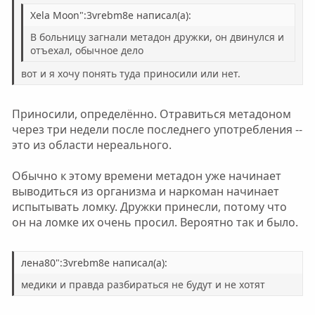
ы
ы
Xela Moon":3vrebm8e написал(а):
й
й
г
г
В больницу загнали метадон дружки, он двинулся и
о
о
отъехал, обычное дело
л
л
вот и я хочу понять туда приносили или нет.
о
о
с
с
Приносили, определённо. Отравиться метадоном
через три недели после последнего употребления --
это из области нереального.
Обычно к этому времени метадон уже начинает
выводиться из организма и наркоман начинает
испытывать ломку. Дружки принесли, потому что
он на ломке их очень просил. Вероятно так и было.
лена80":3vrebm8e написал(а):
медики и правда разбираться не будут и не хотят