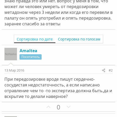
знаю правда это или нет. вопрос у меня в том, что
может ли человек умереть от передозировки
метадоном через 3 недели или когда его перевели в
палату он опять употребил и опять передозировка.
заранее спасибо за ответы
Сортировка по дате
Сортировка по голосам
Amaltea
Посетитель
13 Мар 2016
#2
При передозировке вроде пишут сердечно-
сосудистая недостаточность, а если написано
отравление чем то -то экспертиза должна быть,да и
вскрытие то делали наверное?
П
Н
0
о
е