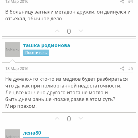
и
и
13 Мар 2016
#4
в
в
В больницу загнали метадон дружки, он двинулся и
н
н
отъехал, обычное дело
ы
ы
й
й
П
Н
0
г
г
о
е
о
о
з
г
ташка родионова
л
л
и
а
Посетитель
о
о
т
т
с
с
и
и
13 Мар 2016
#5
в
в
Не думаю,что кто-то из медиов будет разбираться
н
н
что да как при полиорганной недостаточности.
ы
ы
Лен,все крнчено.другого итога не могло и
й
й
быть.днем раньше -позже,разве в этом суть?
г
г
Мир прахом.
о
о
П
Н
0
л
л
о
е
о
о
з
г
с
с
лена80