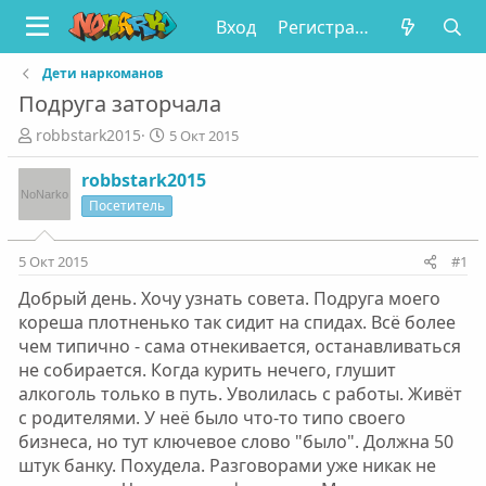
Вход
Регистрация
Дети наркоманов
Подруга заторчала
А
Д
robbstark2015
5 Окт 2015
в
а
т
т
robbstark2015
о
а
Посетитель
р
н
т
а
е
ч
5 Окт 2015
#1
м
а
Добрый день. Хочу узнать совета. Подруга моего
ы
л
а
кореша плотненько так сидит на спидах. Всё более
чем типично - сама отнекивается, останавливаться
не собирается. Когда курить нечего, глушит
алкоголь только в путь. Уволилась с работы. Живёт
с родителями. У неё было что-то типо своего
бизнеса, но тут ключевое слово "было". Должна 50
штук банку. Похудела. Разговорами уже никак не