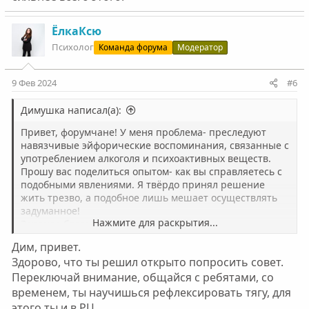
ЁлкаКсю
Психолог
Команда форума
Модератор
9 Фев 2024
#6
Димушка написал(а):
Привет, форумчане! У меня проблема- преследуют
навязчивые эйфорические воспоминания, связанные с
употреблением алкоголя и психоактивных веществ.
Прошу вас поделиться опытом- как вы справляетесь с
подобными явлениями. Я твёрдо принял решение
жить трезво, а подобное лишь мешает осуществлять
задуманное!
Нажмите для раскрытия...
Заранее благодарю!
Дим, привет.
Здорово, что ты решил открыто попросить совет.
Переключай внимание, общайся с ребятами, со
временем, ты научишься рефлексировать тягу, для
этого ты и в РЦ.