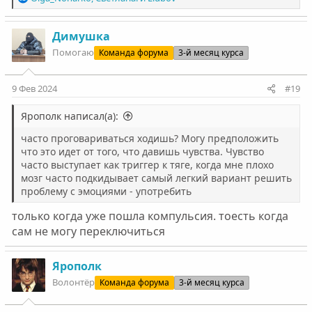
е
а
к
Димушка
ц
Помогаю
Команда форума
3-й месяц курса
и
и
:
9 Фев 2024
#19
Ярополк написал(а):
часто проговариваться ходишь? Могу предположить
что это идет от того, что давишь чувства. Чувство
часто выступает как триггер к тяге, когда мне плохо
мозг часто подкидывает самый легкий вариант решить
проблему с эмоциями - употребить
только когда уже пошла компульсия. тоесть когда
сам не могу переключиться
Ярополк
Волонтёр
Команда форума
3-й месяц курса