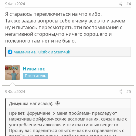
:
9 Фев 2024
#4
Я стараюсь переключиться на что либо.
Так же задаю вопросы себе к чему все это и зачем
ну и пытаюсь пересмотреть эти воспоминания с
негативной стороны,что ничего хорошего и
полезного там нет и не было.
Р
Мама-Лама
,
Krisfox
и
Stem4uk
е
а
к
Никитос
ц
Посетитель
и
и
:
9 Фев 2024
#5
Димушка написал(а):
Привет, форумчане! У меня проблема- преследуют
навязчивые эйфорические воспоминания, связанные с
употреблением алкоголя и психоактивных веществ.
Прошу вас поделиться опытом- как вы справляетесь с