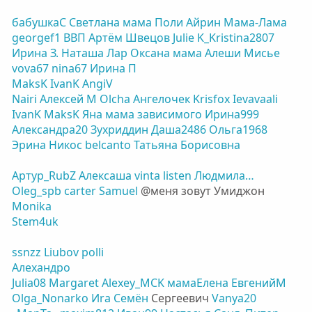
бабушкаС
Светлана мама Поли
Айрин
Мама-Лама
georgef1
ВВП
Артëм Швецов
Julie
K_Kristina2807
Ирина З.
Наташа Лар
Оксана мама Алеши
Мисье
vova67
nina67
Ирина П
MaksK
IvanK
AngiV
Nairi
Алексей М
Olcha
Ангелочек
Krisfox
Ievavaali
IvanK
MaksK
Яна мама зависимого
Ирина999
Александра20
Зухриддин
Даша2486
Ольга1968
Эрина
Никос
belcanto
Татьяна Борисовна
Артур_RubZ
Алексаша
vinta
listen
Людмила…
Oleg_spb
carter
Samuel
@меня зовут Умиджон
Monika
Stem4uk
ssnzz
Liubov
polli
Алехандро
Julia08
Margaret
Alexey_MCK
мамаЕлена
ЕвгенийM
Olga_Nonarko
Иra
Семён
Сергеевич
Vanya20