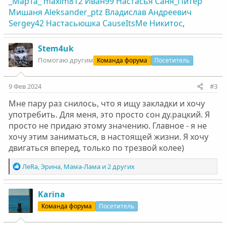
_MapTa_
maxim812
Иван99
Настасья
Саня_Питер
Мишаня
Aleksander_ptz
Владислав Андреевич
Sergey42
Настасьюшка
CauseItsMe
Никитос
,
Stem4uk
Помогаю другим
Команда форума
Посетитель
9 Фев 2024
#3
Мне пару раз снилось, что я ищу закладки и хочу
употребить. Для меня, это просто сон ду.рацкий. Я
просто не придаю этому значению. Главное - я не
хочу этим заниматься, в настоящей жизни. Я хочу
двигаться вперед, только по трезвой колее)
Р
ЛеRa
,
Эрина
,
Мама-Лама
и 2 других
е
а
к
Karinа
ц
Команда форума
Посетитель
и
и