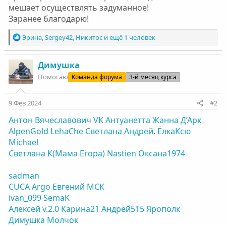
мешает осуществлять задуманное!
Заранее благодарю!
Р
Эрина
,
Sergey42
,
Никитос
и ещё 1 человек
е
а
к
Димушка
ц
Помогаю
Команда форума
3-й месяц курса
и
и
:
9 Фев 2024
#2
Антон Вячеславович
VK
Антуанетта
Жанна Д’Арк
AlpenGold
LehaChe
Светлана
Андрей.
ЁлкаКсю
Michael
Светлана К(Мама Егора)
Nastien
Оксана1974
sadman
CUCA
Argo
Евгений МСК
ivan_099
SemaK
Алексей v.2.0
Карина21
Андрей515
Ярополк
Димушка
Молчок