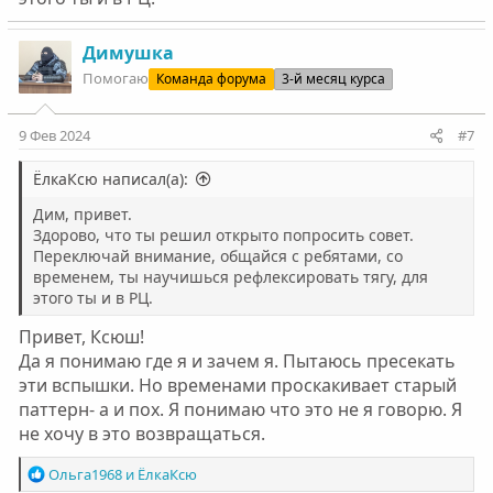
Димушка
Помогаю
Команда форума
3-й месяц курса
9 Фев 2024
#7
ЁлкаКсю написал(а):
Дим, привет.
Здорово, что ты решил открыто попросить совет.
Переключай внимание, общайся с ребятами, со
временем, ты научишься рефлексировать тягу, для
этого ты и в РЦ.
Привет, Ксюш!
Да я понимаю где я и зачем я. Пытаюсь пресекать
эти вспышки. Но временами проскакивает старый
паттерн- а и пох. Я понимаю что это не я говорю. Я
не хочу в это возвращаться.
Р
Ольга1968
и
ЁлкаКсю