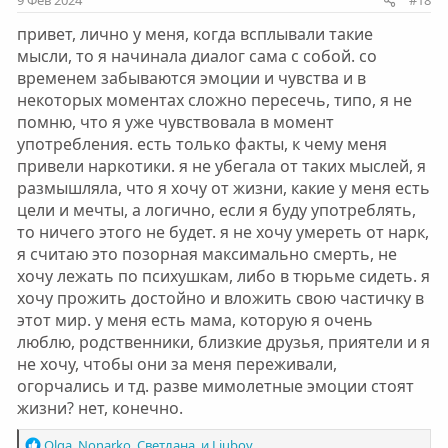
9 Фев 2024
#18
привет, лично у меня, когда всплывали такие
мысли, то я начинала диалог сама с собой. со
временем забываются эмоции и чувства и в
некоторых моментах сложно пересечь, типо, я не
помню, что я уже чувствовала в момент
употребления. есть только факты, к чему меня
привели наркотики. я не убегала от таких мыслей, я
размышляла, что я хочу от жизни, какие у меня есть
цели и мечты, а логично, если я буду употреблять,
то ничего этого не будет. я не хочу умереть от нарк,
я считаю это позорная максимально смерть, не
хочу лежать по психушкам, либо в тюрьме сидеть. я
хочу прожить достойно и вложить свою частичку в
этот мир. у меня есть мама, которую я очень
люблю, родственники, близкие друзья, приятели и я
не хочу, чтобы они за меня переживали,
огорчались и тд. разве мимолетные эмоции стоят
жизни? нет, конечно.
Р
Olga_Nonarko
,
Светлана.
и
Liubov