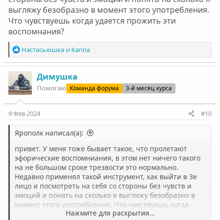
выгляжу безобразно в момент этого употребления.
Что чувствуешь когда удается прожить эти
воспомнания?
Р
Настасьюшка
и
Karinа
е
а
к
Димушка
ц
Помогаю
Команда форума
3-й месяц курса
и
и
:
9 Фев 2024
#10
Ярополк написал(а):
привет. У меня тоже бывает такое, что пролетают
эфорические воспомниания, в этом нет ничего такого
на не большом сроке трезвости это нормально.
Недавно применял такой инструмент, как выйти в 3е
лицо и посмотреть на себя со стороны без чувств и
эмоций и понять на сколько я выгляжу безобразно в
момент этого употребления. Что чувствуешь когда
Нажмите для раскрытия...
удается прожить эти воспомнания?