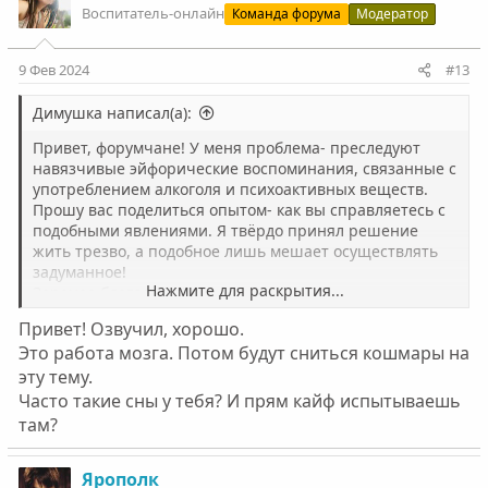
Воспитатель-онлайн
Команда форума
Модератор
9 Фев 2024
#13
Димушка написал(а):
Привет, форумчане! У меня проблема- преследуют
навязчивые эйфорические воспоминания, связанные с
употреблением алкоголя и психоактивных веществ.
Прошу вас поделиться опытом- как вы справляетесь с
подобными явлениями. Я твёрдо принял решение
жить трезво, а подобное лишь мешает осуществлять
задуманное!
Нажмите для раскрытия...
Заранее благодарю!
Привет! Озвучил, хорошо.
Это работа мозга. Потом будут сниться кошмары на
эту тему.
Часто такие сны у тебя? И прям кайф испытываешь
там?
Ярополк