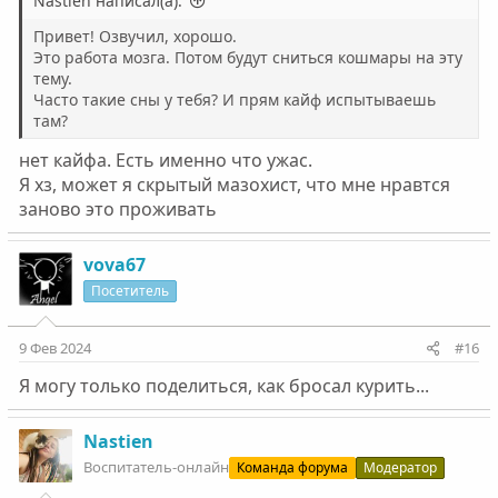
Nastien написал(а):
Привет! Озвучил, хорошо.
Это работа мозга. Потом будут сниться кошмары на эту
тему.
Часто такие сны у тебя? И прям кайф испытываешь
там?
нет кайфа. Есть именно что ужас.
Я хз, может я скрытый мазохист, что мне нравтся
заново это проживать
vova67
Посетитель
9 Фев 2024
#16
Я могу только поделиться, как бросал курить...
Nastien
Воспитатель-онлайн
Команда форума
Модератор