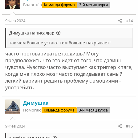
Волонтёр
Команда форума
3-й месяц курса
9 Фев 2024
#14
Димушка написал(а):
так чем больше устаю- тем больше накрывает!
часто проговариваться ходишь? Могу
предположить что это идет от того, что давишь
чувства. Чувство часто выступает как триггер к тяге,
когда мне плохо мозг часто подкидывает самый
легкий вариант решить проблему с эмоциями -
употребить
Димушка
Помогаю
Команда форума
3-й месяц курса
9 Фев 2024
#15