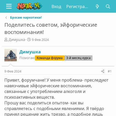
Вход
Регистрация
Бросаю наркотики!
Поделитесь советом, эйфорические
воспоминания!
А
Д
Димушка
9 Фев 2024
в
а
т
т
Димушка
о
а
Помогаю
Команда форума
3-й месяц курса
р
н
т
а
е
ч
9 Фев 2024
#1
м
а
ы
л
Привет, форумчане! У меня проблема- преследуют
а
навязчивые эйфорические воспоминания,
связанные с употреблением алкоголя и
психоактивных веществ.
Прошу вас поделиться опытом- как вы
справляетесь с подобными явлениями. Я твёрдо
принял решение жить трезво, а подобное лишь