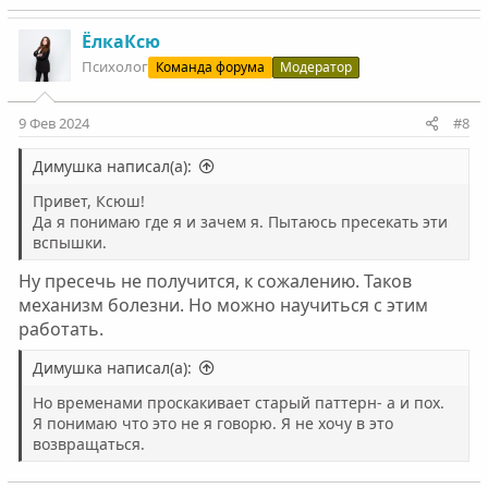
е
а
к
ЁлкаКсю
ц
Психолог
Команда форума
Модератор
и
и
:
9 Фев 2024
#8
Димушка написал(а):
Привет, Ксюш!
Да я понимаю где я и зачем я. Пытаюсь пресекать эти
вспышки.
Ну пресечь не получится, к сожалению. Таков
механизм болезни. Но можно научиться с этим
работать.
Димушка написал(а):
Но временами проскакивает старый паттерн- а и пох.
Я понимаю что это не я говорю. Я не хочу в это
возвращаться.