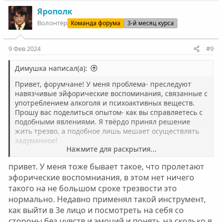
Ярополк
Волонтёр
Команда форума
3-й месяц курса
9 Фев 2024
#9
Димушка написал(а):
Привет, форумчане! У меня проблема- преследуют
навязчивые эйфорические воспоминания, связанные с
употреблением алкоголя и психоактивных веществ.
Прошу вас поделиться опытом- как вы справляетесь с
подобными явлениями. Я твёрдо принял решение
жить трезво, а подобное лишь мешает осуществлять
задуманное!
Нажмите для раскрытия...
Заранее благодарю!
привет. У меня тоже бывает такое, что пролетают
эфорические воспомниания, в этом нет ничего
такого на не большом сроке трезвости это
нормально. Недавно применял такой инструмент,
как выйти в 3е лицо и посмотреть на себя со
стороны без чувств и эмоций и понять на сколько я