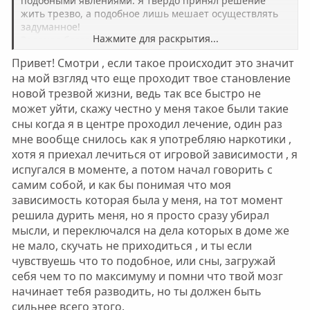
подобными явлениями. Я твёрдо принял решение
жить трезво, а подобное лишь мешает осуществлять
задуманное!
Нажмите для раскрытия...
Заранее благодарю!
Привет! Смотри , если такое происходит это значит
на мой взгляд что еще проходит твое становление
новой трезвой жизни, ведь так все быстро не
может уйти, скажу честно у меня такое были такие
сны когда я в центре проходил лечение, один раз
мне вообще снилось как я употребляю наркотики ,
хотя я приехал лечиться от игровой зависимости , я
испугался в моменте, а потом начал говорить с
самим собой, и как бы понимая что моя
зависимость которая была у меня, на тот момент
решила дурить меня, но я просто сразу убирал
мысли, и переключался на дела которых в доме же
не мало, скучать не приходиться , и ты если
чувствуешь что то подобное, или сны, загружай
себя чем то по максимуму и помни что твой мозг
начинает тебя разводить, но ты должен быть
сильнее всего этого.